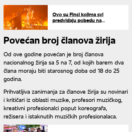
Ovo su Finci kojima svi
predviđaju pobedu na
Evroviziji: Otkrivena pozadina
njihove veze
Povećan broj članova žirija
Od ove godine povećan je broj članova
nacionalnog žirija sa 5 na 7, od kojih barem dva
člana moraju biti starosnog doba od 18 do 25
godina.
Prihvatljiva zanimanja za članove žirija su novinari
i kritičari iz oblasti muzike, profesori muzičkog,
kreativni profesionalci poput koreografa,
režisera i istaknutih muzičkih profesionalaca.