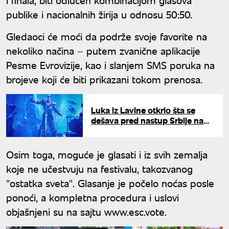
publike i nacionalnih žirija u odnosu 50:50.
Gledaoci će moći da podrže svoje favorite na
nekoliko načina – putem zvanične aplikacije
Pesme Evrovizije, kao i slanjem SMS poruka na
brojeve koji će biti prikazani tokom prenosa.
Luka iz Lavine otkrio šta se
dešava pred nastup Srbije na
Evroviziji: "Nisu svi zahtevi
ispunjeni"
Osim toga, moguće je glasati i iz svih zemalja
koje ne učestvuju na festivalu, takozvanog
"ostatka sveta". Glasanje je počelo noćas posle
ponoći, a kompletna procedura i uslovi
objašnjeni su na sajtu www.esc.vote.