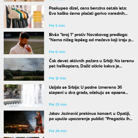
Poskupeo dizel, cena benzina ostala ista:
Evo koliko ćemo plaćati gorivo narednih
sedam dana
Pre 5 min
Bivša "broj 1" protiv Novakovog predloga:
"Nema ničeg lepšeg od mečeva koji traju po
pet sati"
Pre 6 min
Čak devet aktivnih požara u Srbiji: Na terenu
pet helikoptera, Dačić otkrio kakva je
trenutna situacija
Pre 12 min
Usijala se Srbija: U podne izmereno 36
stepeni u dva grada, očekuju se opasne
vremenske pojave
Pre 23 min
Jakov Jozinović prekinuo koncert u Opatiji,
pa uputio upozorenje publici: "Pregaziću ih
sve"
Pre 24 min