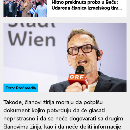
Hitno prekinuta proba u Beču:
Udarena članica izraelskog tima
tokom nastupa
Profimedia
Foto:
Takođe, članovi žirija moraju da potpišu
dokument kojim potvrđuju da će glasati
nepristrasno i da se neće dogovarati sa drugim
članovima žirija, kao i da neće deliti informacije