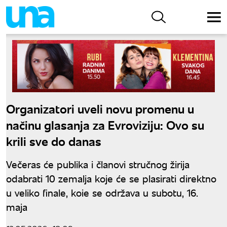
Organizatori uveli novu promenu u
načinu glasanja za Evroviziju: Ovo su
krili sve do danas
Večeras će publika i članovi stručnog žirija
odabrati 10 zemalja koje će se plasirati direktno
u veliko finale, koie se održava u subotu, 16.
maja