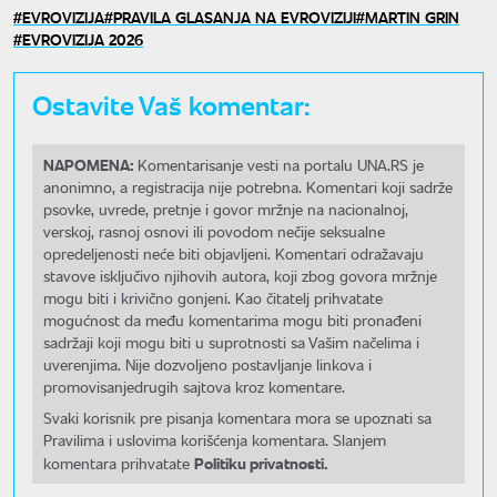
EVROVIZIJA
PRAVILA GLASANJA NA EVROVIZIJI
MARTIN GRIN
EVROVIZIJA 2026
Ostavite Vaš komentar:
NAPOMENA:
Komentarisanje vesti na portalu UNA.RS je
anonimno, a registracija nije potrebna. Komentari koji sadrže
psovke, uvrede, pretnje i govor mržnje na nacionalnoj,
verskoj, rasnoj osnovi ili povodom nečije seksualne
opredeljenosti neće biti objavljeni. Komentari odražavaju
stavove isključivo njihovih autora, koji zbog govora mržnje
mogu biti i krivično gonjeni. Kao čitatelj prihvatate
mogućnost da među komentarima mogu biti pronađeni
sadržaji koji mogu biti u suprotnosti sa Vašim načelima i
uverenjima. Nije dozvoljeno postavljanje linkova i
promovisanjedrugih sajtova kroz komentare.
Svaki korisnik pre pisanja komentara mora se upoznati sa
Pravilima i uslovima korišćenja komentara. Slanjem
Politiku privatnosti.
komentara prihvatate