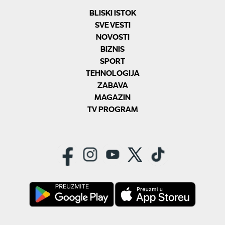
BLISKI ISTOK
SVE VESTI
NOVOSTI
BIZNIS
SPORT
TEHNOLOGIJA
ZABAVA
MAGAZIN
TV PROGRAM