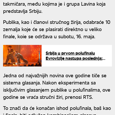
takmičara, među kojima je i grupa Lavina koja
predstavlja Srbiju.
Publika, kao i članovi stručnog žirija, odabraće 10
zemalja koje će se plasirati direktno u veliko
finale, koie se održava u subotu, 16. maja.
Srbija u prvom polufinalu
Evrovizije nastupa poslednja:
Ovo su svi detalji pred
večerašnji spektakl
Jedna od najvažnijih novina ove godine tiče se
sistema glasanja. Nakon eksperimenta sa
isključivim glasanjem publike u polufinalima, ove
godine se vraća stručni žiri, prenosi RTS.
To znači da će konačan ishod polufinala, baš kao
i finala, biti odlučen kombinacijom glasova