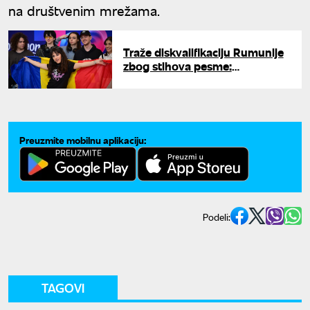
na društvenim mrežama.
Traže diskvalifikaciju Rumunije
zbog stihova pesme:
Predstavnica se odmah oglasila
Preuzmite mobilnu aplikaciju:
Podeli:
TAGOVI