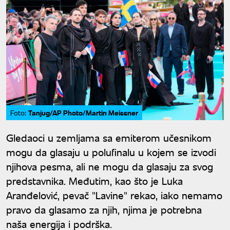
Tanjug/AP Photo/Martin Meissner
Foto:
Gledaoci u zemljama sa emiterom učesnikom
mogu da glasaju u polufinalu u kojem se izvodi
njihova pesma, ali ne mogu da glasaju za svog
predstavnika. Međutim, kao što je Luka
Aranđelović, pevač "Lavine" rekao, iako nemamo
pravo da glasamo za njih, njima je potrebna
naša energija i podrška.