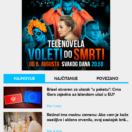
NAJNOVIJE
NAJČITANIJE
POVEZANO
Brisel otvoren za ulazak "u paketu": Crna
Gora zajedno sa Islandom ulazi u EU?
Pre 1 min
Retinol ima moćnu zamenu: Ako vam je koža
osetljiva i sklona crvenilu, ovaj sastojak briše
bore bez ikakvih iritacija
Pre 4 min