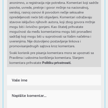
anonimno, a registracija nije potrebna. Komentari koji sadrže
psovke, uvrede, pretnje i govor mržnje na nacionalnoj,
verskoj, rasnoj osnovi ili povodom nečije seksualne
opredeljenosti neće biti objavljeni. Komentari odražavaju
stavove isključivo njihovih autora, koji zbog govora mržnje
mogu biti i krivično gonjeni. Kao čitatelj prihvatate
mogućnost da među komentarima mogu biti pronađeni
sadržaji koji mogu biti u suprotnosti sa Vašim načelima i
uverenjima. Nije dozvoljeno postavljanje linkova i
promovisanjedrugih sajtova kroz komentare.
Svaki korisnik pre pisanja komentara mora se upoznati sa
Pravilima i uslovima korišćenja komentara. Slanjem
Politiku privatnosti.
komentara prihvatate