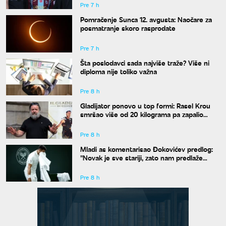
Pre 7 h
Pomračenje Sunca 12. avgusta: Naočare za
posmatranje skoro rasprodate
Pre 7 h
Šta poslodavci sada najviše traže? Više ni
diploma nije toliko važna
Pre 8 h
Gladijator ponovo u top formi: Rasel Krou
smršao više od 20 kilograma pa zapalio
društvene mreže novim izgledom
Pre 8 h
Mladi as komentarisao Đokovićev predlog:
"Novak je sve stariji, zato nam predlaže
kraće mečeve"
Pre 8 h