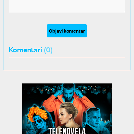
Objavi komentar
Komentari
(0)