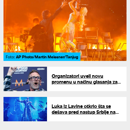
AP Photo/Martin Meissner/Tanjug
Foto:
Organizatori uveli novu
promenu u načinu glasanja za
Evroviziju: Ovo su krili sve do
danas
Luka iz Lavine otkrio šta se
dešava pred nastup Srbije na
Evroviziji: "Nisu svi zahtevi
ispunjeni"