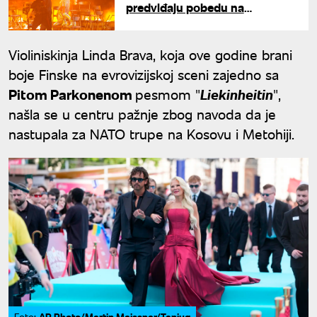
predviđaju pobedu na
Evroviziji: Otkrivena pozadina
njihove veze
Violiniskinja Linda Brava, koja ove godine brani
boje Finske na evrovizijskoj sceni zajedno sa
Pitom Parkonenom
pesmom "
Liekinheitin
",
našla se u centru pažnje zbog navoda da je
nastupala za NATO trupe na Kosovu i Metohiji.
AP Photo/Martin Meissner/Tanjug
Foto: