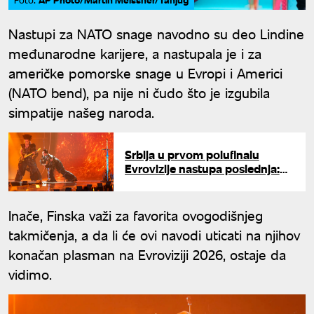
Nastupi za NATO snage navodno su deo Lindine
međunarodne karijere, a nastupala je i za
američke pomorske snage u Evropi i Americi
(NATO bend), pa nije ni čudo što je izgubila
simpatije našeg naroda.
Srbija u prvom polufinalu
Evrovizije nastupa poslednja:
Ovo su svi detalji pred
večerašnji spektakl
Inače, Finska važi za favorita ovogodišnjeg
takmičenja, a da li će ovi navodi uticati na njihov
konačan plasman na Evroviziji 2026, ostaje da
vidimo.