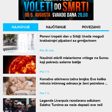
NAJNOVIJE
NAJČITANIJE
POVEZANO
Ponovi tropski dan u Srbiji: Uveče mogući
kratkotrajni pljuskovi sa grmljavinom
Pre 10 min
Naučnici otkrili misteriozne vrtloge na Suncu
koji pokreću solarne baklje
Pre 7 h
Konačno otkrivena tačna brojka: Evo koliko
minuta intimnog odnosa je ženi potrebno da
bi bila potpuno zadovoljna
Pre 7 h
Legenda Liverpula razočarana odlukom
Salaha: Turcima se neće dopasti ove reči