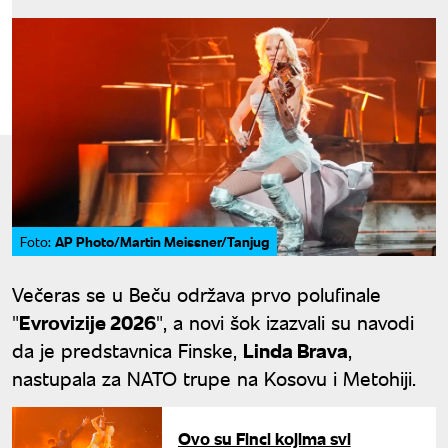
AP Photo/Martin Meissner/Tanjug
Foto:
Večeras se u Beču održava prvo polufinale
"
Evrovizije 2026
", a novi šok izazvali su navodi
da je predstavnica Finske,
Linda Brava
,
nastupala za NATO trupe na Kosovu i Metohiji.
Ovo su Finci kojima svi