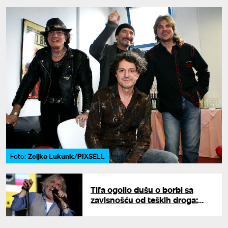
Zeljko Lukunic/PIXSELL
Foto:
Tifa ogolio dušu o borbi sa
zavisnošću od teških droga:
Umalo ga koštalo života