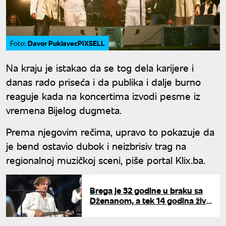
Davor PuklavecPIXSELL
Foto:
Na kraju je istakao da se tog dela karijere i
danas rado priseća i da publika i dalje burno
reaguje kada na koncertima izvodi pesme iz
vremena Bijelog dugmeta.
Prema njegovim rečima, upravo to pokazuje da
je bend ostavio dubok i neizbrisiv trag na
regionalnoj muzičkoj sceni, piše portal Klix.ba.
Brega je 32 godine u braku sa
Dženanom, a tek 14 godina žive
zajedno: Otkrio detalje i o
ćerkama