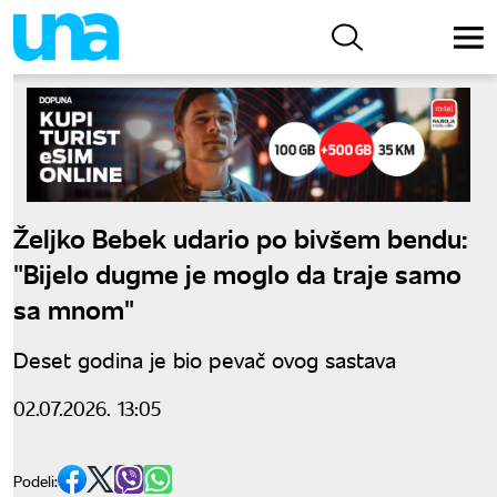
Željko Bebek udario po bivšem bendu:
"Bijelo dugme je moglo da traje samo
sa mnom"
Deset godina je bio pevač ovog sastava
02.07.2026. 13:05
Podeli: