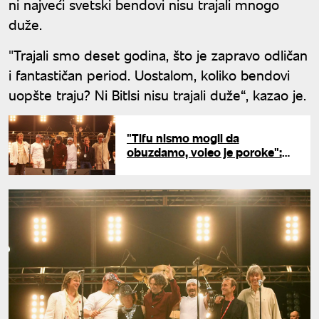
ni najveći svetski bendovi nisu trajali mnogo
duže.
"Trajali smo deset godina, što je zapravo odličan
i fantastičan period. Uostalom, koliko bendovi
uopšte traju? Ni Bitlsi nisu trajali duže“, kazao je.
"Tifu nismo mogli da
obuzdamo, voleo je poroke":
Menadžer Bijelog dugmeta
otkrio tajne članova benda