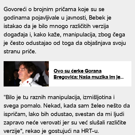
Govoreći o brojnim pričama koje su se
godinama pojavljivale u javnosti, Bebek je
istakao da je bilo mnogo različitih verzija
događaja i, kako kaže, manipulacija, zbog čega
je često odustajao od toga da objašnjava svoju
stranu priče.
Ovo su ćerke Gorana
Bregovića: Naša muzika im je
"seljana" - sve tri su različite
vere
"Bilo je tu raznih manipulacija, izmišljotina i
svega pomalo. Nekad, kada sam želeo nešto da
ispričam, lako bih odustao, svestan da mi ljudi
zapravo neće verovati jer su već slušali različite
verzije“, rekao je gostujući na HRT-u.