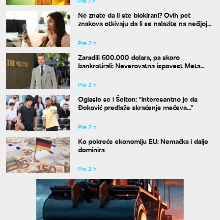
Pre 1 h
Ne znate da li ste blokirani? Ovih pet
znakova otkivaju da li se nalazite na nečijoj
"crnoj listi"
Pre 2 h
Zaradili 600.000 dolara, pa skoro
bankrotirali: Neverovatna ispovest Meta
Dejmona o paklu kroz koji je prošao
Pre 2 h
Oglasio se i Šelton: "Interesantno je da
Đoković predlaže skraćenje mečeva..."
Pre 2 h
Ko pokreće ekonomiju EU: Nemačka i dalje
dominira
Pre 2 h