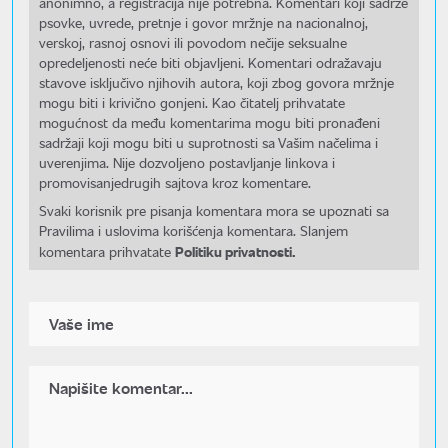
anonimno, a registracija nije potrebna. Komentari koji sadrže
psovke, uvrede, pretnje i govor mržnje na nacionalnoj,
verskoj, rasnoj osnovi ili povodom nečije seksualne
opredeljenosti neće biti objavljeni. Komentari odražavaju
stavove isključivo njihovih autora, koji zbog govora mržnje
mogu biti i krivično gonjeni. Kao čitatelj prihvatate
mogućnost da među komentarima mogu biti pronađeni
sadržaji koji mogu biti u suprotnosti sa Vašim načelima i
uverenjima. Nije dozvoljeno postavljanje linkova i
promovisanjedrugih sajtova kroz komentare.
Svaki korisnik pre pisanja komentara mora se upoznati sa
Pravilima i uslovima korišćenja komentara. Slanjem
Politiku privatnosti.
komentara prihvatate