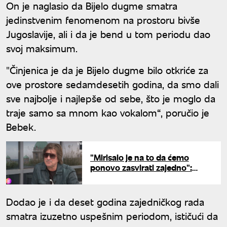
On je naglasio da Bijelo dugme smatra
jedinstvenim fenomenom na prostoru bivše
Jugoslavije, ali i da je bend u tom periodu dao
svoj maksimum.
"Činjenica je da je Bijelo dugme bilo otkriće za
ove prostore sedamdesetih godina, da smo dali
sve najbolje i najlepše od sebe, što je moglo da
traje samo sa mnom kao vokalom“, poručio je
Bebek.
"Mirisalo je na to da ćemo
ponovo zasvirati zajedno":
Islamovića potresla smrt
klavijaturiste "Bijelog dugmeta"
Dodao je i da deset godina zajedničkog rada
smatra izuzetno uspešnim periodom, ističući da