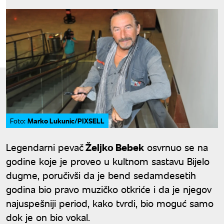
Marko Lukunic/PIXSELL
Foto:
Legendarni pevač
Željko Bebek
osvrnuo se na
godine koje je proveo u kultnom sastavu Bijelo
dugme, poručivši da je bend sedamdesetih
godina bio pravo muzičko otkriće i da je njegov
najuspešniji period, kako tvrdi, bio moguć samo
dok je on bio vokal.