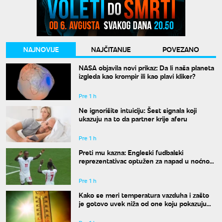
NAJNOVIJE
NAJČITANIJE
POVEZANO
NASA objavila novi prikaz: Da li naša planeta
izgleda kao krompir ili kao plavi kliker?
Pre 1 h
Ne ignorišite intuiciju: Šest signala koji
ukazuju na to da partner krije aferu
Pre 1 h
Preti mu kazna: Engleski fudbalski
reprezentativac optužen za napad u noćnom
klubu
Pre 1 h
Kako se meri temperatura vazduha i zašto
je gotovo uvek niža od one koju pokazuju
naši termometri