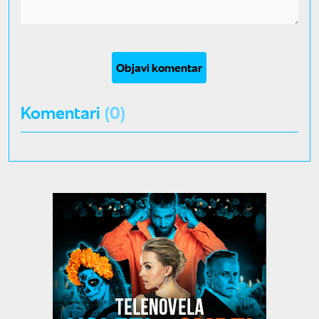
Objavi komentar
Komentari
(0)