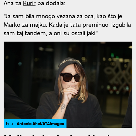
Ana za
Kurir
pa dodala:
"Ja sam bila mnogo vezana za oca, kao što je
Marko za majku. Kada je tata preminuo, izgubila
sam taj tandem, a oni su ostali jaki."
Antonio Ahel/ATAImages
Foto: