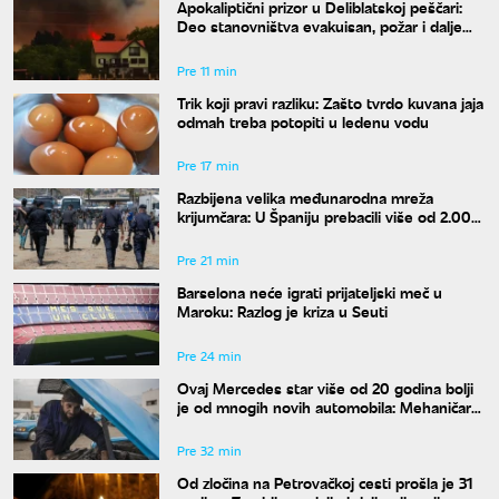
Apokaliptični prizor u Deliblatskoj peščari:
Deo stanovništva evakuisan, požar i dalje
van kontrole
Pre 11 min
Trik koji pravi razliku: Zašto tvrdo kuvana jaja
odmah treba potopiti u ledenu vodu
Pre 17 min
Razbijena velika međunarodna mreža
krijumčara: U Španiju prebacili više od 2.000
migranata
Pre 21 min
Barselona neće igrati prijateljski meč u
Maroku: Razlog je kriza u Seuti
Pre 24 min
Ovaj Mercedes star više od 20 godina bolji
je od mnogih novih automobila: Mehaničar
tvrdi da bi ga odmah kupio
Pre 32 min
Od zločina na Petrovačkoj cesti prošla je 31