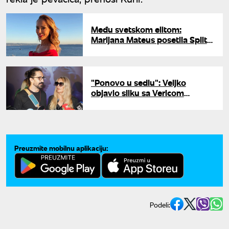
Među svetskom elitom:
Marijana Mateus posetila Split
povodom velikog jubileja
"Ponovo u sedlu": Veljko
objavio sliku sa Vericom
Rakočević, komentari pljušte
Preuzmite mobilnu aplikaciju:
Podeli: