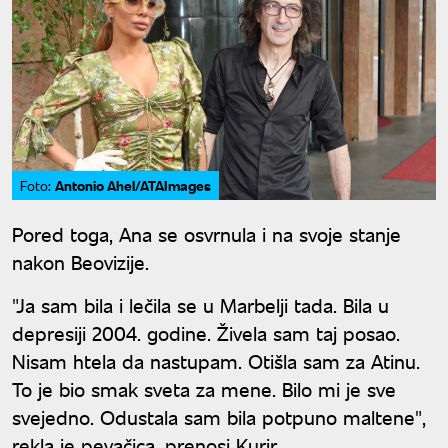
Antonio Ahel/ATAImages
Foto:
Pored toga, Ana se osvrnula i na svoje stanje
nakon Beovizije.
"Ja sam bila i lečila se u Marbelji tada. Bila u
depresiji 2004. godine. Živela sam taj posao.
Nisam htela da nastupam. Otišla sam za Atinu.
To je bio smak sveta za mene. Bilo mi je sve
svejedno. Odustala sam bila potpuno maltene",
rekla je pevačica, prenosi Kurir.