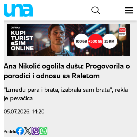
Ana Nikolić ogolila dušu: Progovorila o
porodici i odnosu sa Raletom
"Između para i brata, izabrala sam brata", rekla
je pevačica
05.07.2026. 14:20
Podeli: