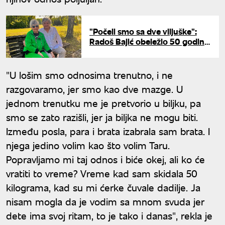
"Počeli smo sa dve viljuške":
Radoš Bajić obeležio 50 godina
braka sa suprugom Milenom
"U lošim smo odnosima trenutno, i ne
razgovaramo, jer smo kao dve mazge. U
jednom trenutku me je pretvorio u biljku, pa
smo se zato razišli, jer ja biljka ne mogu biti.
Između posla, para i brata izabrala sam brata. I
njega jedino volim kao što volim Taru.
Popravljamo mi taj odnos i biće okej, ali ko će
vratiti to vreme? Vreme kad sam skidala 50
kilograma, kad su mi ćerke čuvale dadilje. Ja
nisam mogla da je vodim sa mnom svuda jer
dete ima svoj ritam, to je tako i danas", rekla je