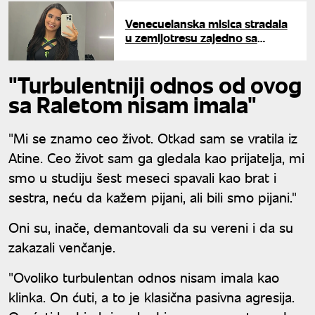
Venecuelanska misica stradala
u zemljotresu zajedno sa
dečkom: Oglasila se porodica
"Turbulentniji odnos od ovog
sa Raletom nisam imala"
"Mi se znamo ceo život. Otkad sam se vratila iz
Atine. Ceo život sam ga gledala kao prijatelja, mi
smo u studiju šest meseci spavali kao brat i
sestra, neću da kažem pijani, ali bili smo pijani."
Oni su, inače, demantovali da su vereni i da su
zakazali venčanje.
"Ovoliko turbulentan odnos nisam imala kao
klinka. On ćuti, a to je klasična pasivna agresija.