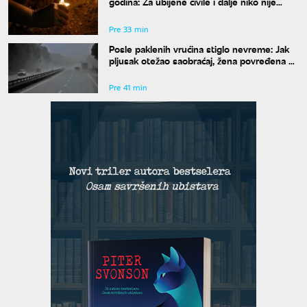
godina: Za ubijene civile i dalje niko nije
odgovarao
Pre 33 min
Posle paklenih vrućina stiglo nevreme: Jak
pljusak otežao saobraćaj, žena povređena u
Leskovcu
Pre 41 min