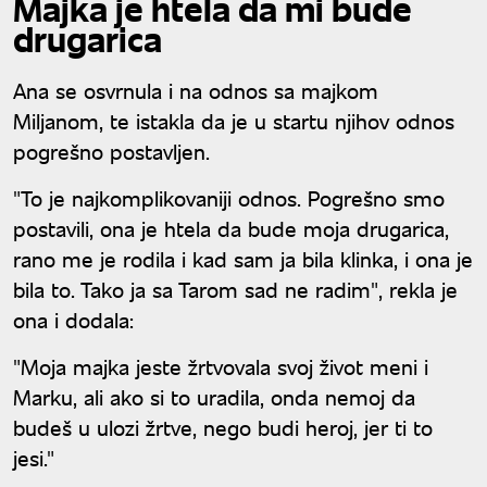
Majka je htela da mi bude
drugarica
Ana se osvrnula i na odnos sa majkom
Miljanom, te istakla da je u startu njihov odnos
pogrešno postavljen.
"To je najkomplikovaniji odnos. Pogrešno smo
postavili, ona je htela da bude moja drugarica,
rano me je rodila i kad sam ja bila klinka, i ona je
bila to. Tako ja sa Tarom sad ne radim", rekla je
ona i dodala:
"Moja majka jeste žrtvovala svoj život meni i
Marku, ali ako si to uradila, onda nemoj da
budeš u ulozi žrtve, nego budi heroj, jer ti to
jesi."