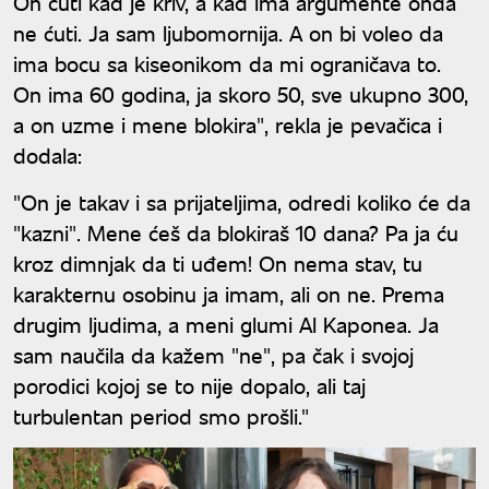
On ćuti kad je kriv, a kad ima argumente onda
ne ćuti. Ja sam ljubomornija. A on bi voleo da
ima bocu sa kiseonikom da mi ograničava to.
On ima 60 godina, ja skoro 50, sve ukupno 300,
a on uzme i mene blokira", rekla je pevačica i
dodala:
"On je takav i sa prijateljima, odredi koliko će da
"kazni". Mene ćeš da blokiraš 10 dana? Pa ja ću
kroz dimnjak da ti uđem! On nema stav, tu
karakternu osobinu ja imam, ali on ne. Prema
drugim ljudima, a meni glumi Al Kaponea. Ja
sam naučila da kažem "ne", pa čak i svojoj
porodici kojoj se to nije dopalo, ali taj
turbulentan period smo prošli."