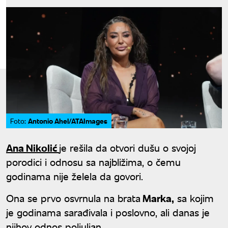
Antonio Ahel/ATAImages
Foto:
Ana Nikolić
je rešila da otvori dušu o svojoj
porodici i odnosu sa najbližima, o čemu
godinama nije želela da govori.
Ona se prvo osvrnula na brata
Marka,
sa kojim
je godinama sarađivala i poslovno, ali danas je
njihov odnos poljuljan.