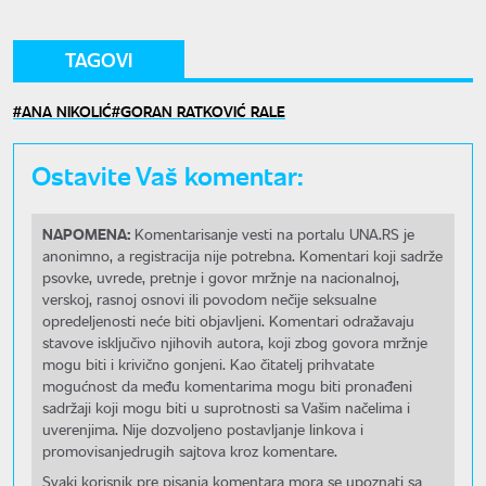
TAGOVI
ANA NIKOLIĆ
GORAN RATKOVIĆ RALE
Ostavite Vaš komentar:
NAPOMENA:
Komentarisanje vesti na portalu UNA.RS je
anonimno, a registracija nije potrebna. Komentari koji sadrže
psovke, uvrede, pretnje i govor mržnje na nacionalnoj,
verskoj, rasnoj osnovi ili povodom nečije seksualne
opredeljenosti neće biti objavljeni. Komentari odražavaju
stavove isključivo njihovih autora, koji zbog govora mržnje
mogu biti i krivično gonjeni. Kao čitatelj prihvatate
mogućnost da među komentarima mogu biti pronađeni
sadržaji koji mogu biti u suprotnosti sa Vašim načelima i
uverenjima. Nije dozvoljeno postavljanje linkova i
promovisanjedrugih sajtova kroz komentare.
Svaki korisnik pre pisanja komentara mora se upoznati sa