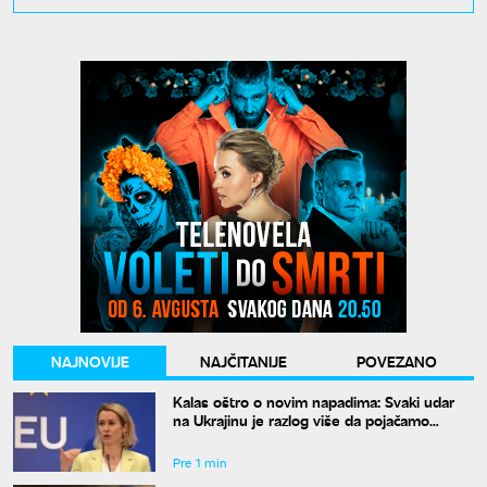
NAJNOVIJE
NAJČITANIJE
POVEZANO
Kalas oštro o novim napadima: Svaki udar
na Ukrajinu je razlog više da pojačamo
pritisak na Moskvu
Pre 1 min