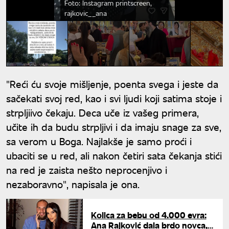
Foto: Instagram printscreen,
rajkovic__ana
"Reći ću svoje mišljenje, poenta svega i jeste da
sačekati svoj red, kao i svi ljudi koji satima stoje i
strpljiivo čekaju. Deca uče iz vašeg primera,
učite ih da budu strpljivi i da imaju snage za sve,
sa verom u Boga. Najlakše je samo proći i
ubaciti se u red, ali nakon četiri sata čekanja stići
na red je zaista nešto neprocenjivo i
nezaboravno", napisala je ona.
Kolica za bebu od 4.000 evra:
Ana Rajković dala brdo novca,