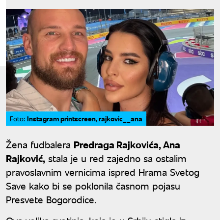
Instagram printscreen, rajkovic__ana
Foto:
Žena fudbalera
Predraga Rajkovića, Ana
Rajković,
stala je u red zajedno sa ostalim
pravoslavnim vernicima ispred Hrama Svetog
Save kako bi se poklonila časnom pojasu
Presvete Bogorodice.