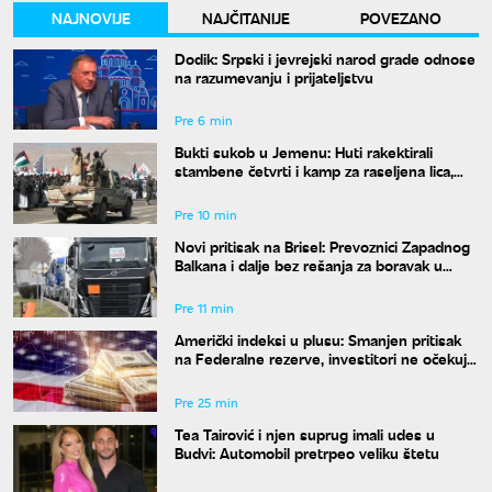
NAJNOVIJE
NAJČITANIJE
POVEZANO
Dodik: Srpski i jevrejski narod grade odnose
na razumevanju i prijateljstvu
Pre 6 min
Bukti sukob u Jemenu: Huti rakektirali
stambene četvrti i kamp za raseljena lica,
ima mrtvih i ranjenih
Pre 10 min
Novi pritisak na Brisel: Prevoznici Zapadnog
Balkana i dalje bez rešanja za boravak u
Šengenu
Pre 11 min
Američki indeksi u plusu: Smanjen pritisak
na Federalne rezerve, investitori ne očekuju
povećanje kamata
Pre 25 min
Tea Tairović i njen suprug imali udes u
Budvi: Automobil pretrpeo veliku štetu