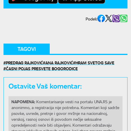
Podeli:
TAGOVI
PREDRAG RAJKOVIĆ
ANA RAJKOVIĆ
HRAM SVETOG SAVE
ČASNI POJAS PRESVETE BOGORODICE
Ostavite Vaš komentar:
NAPOMENA:
Komentarisanje vesti na portalu UNA.RS je
anonimno, a registracija nije potrebna. Komentari koji sadrže
psovke, uvrede, pretnje i govor mržnje na nacionalnoj,
verskoj, rasnoj osnovi ili povodom nečije seksualne
opredeljenosti neće biti objavljeni. Komentari odražavaju
stavove isključivo njihovih autora, koji zbog govora mržnje