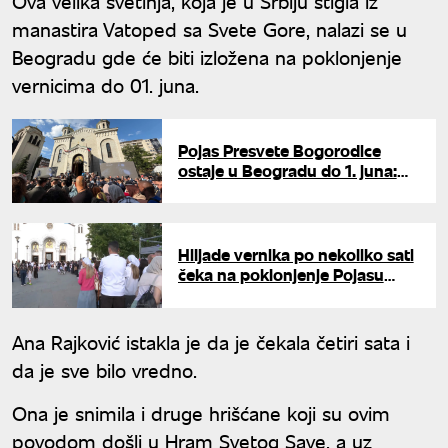
Ova velika svetinja, koja je u Srbiju stigla iz
manastira Vatoped sa Svete Gore, nalazi se u
Beogradu gde će biti izložena na poklonjenje
vernicima do 01. juna.
Pojas Presvete Bogorodice
ostaje u Beogradu do 1. juna:
Desetine hiljada vernika već se
poklonilo relikviji
Hiljade vernika po nekoliko sati
čeka na poklonjenje Pojasu
Presvete Bogorodice
Ana Rajković istakla je da je čekala četiri sata i
da je sve bilo vredno.
Ona je snimila i druge hrišćane koji su ovim
povodom došli u Hram Svetog Save, a uz