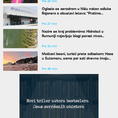
Pre 25 min
Oglasio se aerodrom u Nišu nakon odluke
Rajanera o obustavi letova: "Pratimo
situaciju i čekamo odgovor"
Pre 27 min
Nazire se kraj problemima: Hidrolozi u
Rumuniji najavljuju blagi porast nivoa
Dunava
Pre 32 min
Meštani besni, turisti prete odlaskom: Haos
u Sutomoru, samo par sati dnevno imaju
vodu
Pre 48 min