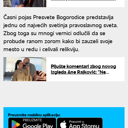
ljudi ostali u šoku
Časni pojas Presvete Bogorodice predstavlja
jednu od najvećih svetinja pravoslavnog sveta.
Zbog toga su mnogi vernici odlučili da se
probude ranom zorom kako bi zauzeli svoje
mesto u redu i celivali relikviju.
Pljušte komentari zbog novog
izgleda Ane Rajković: "Ne
prepoznah ženu"
Preuzmite mobilnu aplikaciju: