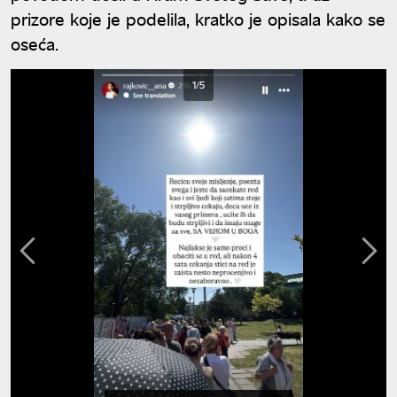
prizore koje je podelila, kratko je opisala kako se
oseća.
1/5