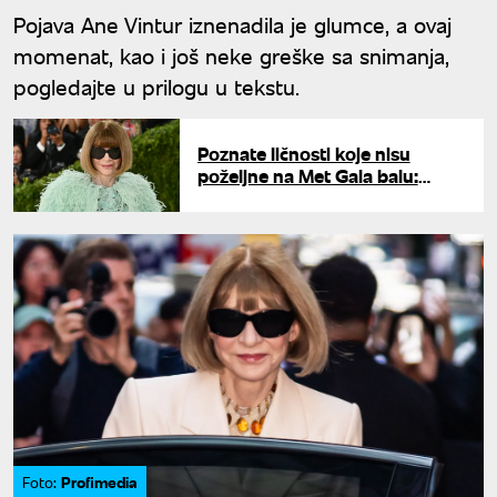
Pojava Ane Vintur iznenadila je glumce, a ovaj
momenat, kao i još neke greške sa snimanja,
pogledajte u prilogu u tekstu.
Poznate ličnosti koje nisu
poželjne na Met Gala balu:
Zamerili su se "šefici iz pakla"
Profimedia
Foto: