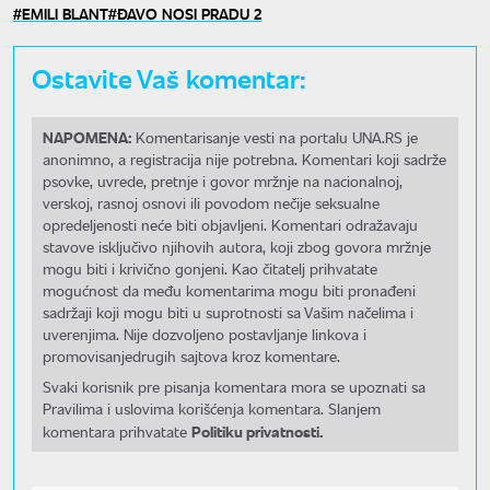
EMILI BLANT
ĐAVO NOSI PRADU 2
Ostavite Vaš komentar:
NAPOMENA:
Komentarisanje vesti na portalu UNA.RS je
anonimno, a registracija nije potrebna. Komentari koji sadrže
psovke, uvrede, pretnje i govor mržnje na nacionalnoj,
verskoj, rasnoj osnovi ili povodom nečije seksualne
opredeljenosti neće biti objavljeni. Komentari odražavaju
stavove isključivo njihovih autora, koji zbog govora mržnje
mogu biti i krivično gonjeni. Kao čitatelj prihvatate
mogućnost da među komentarima mogu biti pronađeni
sadržaji koji mogu biti u suprotnosti sa Vašim načelima i
uverenjima. Nije dozvoljeno postavljanje linkova i
promovisanjedrugih sajtova kroz komentare.
Svaki korisnik pre pisanja komentara mora se upoznati sa
Pravilima i uslovima korišćenja komentara. Slanjem
Politiku privatnosti.
komentara prihvatate