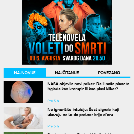
NAJNOVIJE
NAJČITANIJE
POVEZANO
NASA objavila novi prikaz: Da li naša planeta
izgleda kao krompir ili kao plavi kliker?
Pre 5 h
Ne ignorišite intuiciju: Šest signala koji
ukazuju na to da partner krije aferu
Pre 5 h