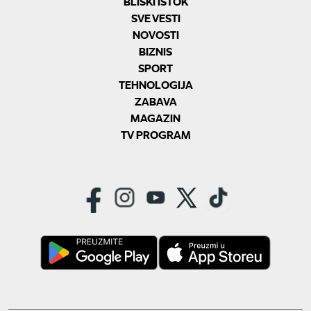
BLISKI ISTOK
SVE VESTI
NOVOSTI
BIZNIS
SPORT
TEHNOLOGIJA
ZABAVA
MAGAZIN
TV PROGRAM