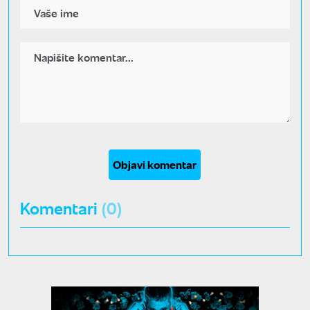
Objavi komentar
Komentari
(0)