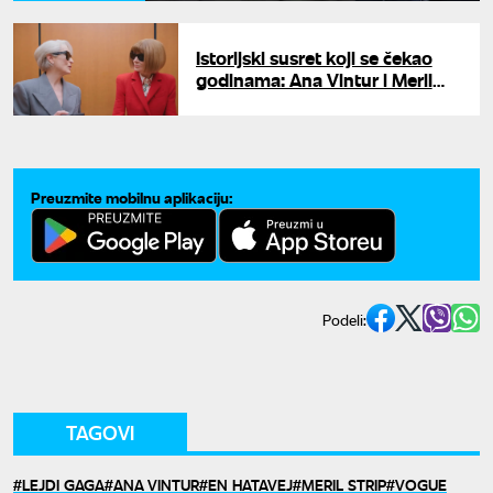
Istorijski susret koji se čekao
godinama: Ana Vintur i Meril
Strip prvi put zajedno na
naslovnici
Preuzmite mobilnu aplikaciju:
Podeli:
TAGOVI
LEJDI GAGA
ANA VINTUR
EN HATAVEJ
MERIL STRIP
VOGUE