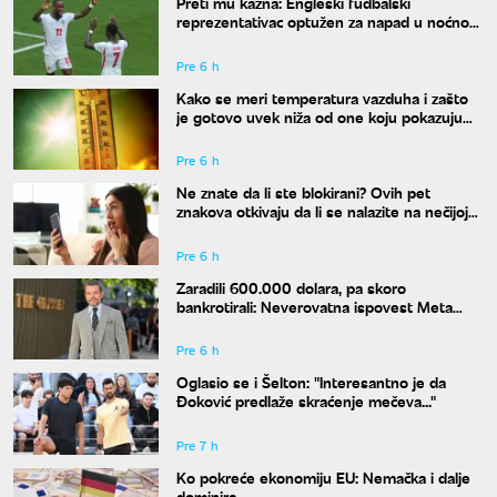
Preti mu kazna: Engleski fudbalski
reprezentativac optužen za napad u noćnom
klubu
Pre 6 h
Kako se meri temperatura vazduha i zašto
je gotovo uvek niža od one koju pokazuju
naši termometri
Pre 6 h
Ne znate da li ste blokirani? Ovih pet
znakova otkivaju da li se nalazite na nečijoj
"crnoj listi"
Pre 6 h
Zaradili 600.000 dolara, pa skoro
bankrotirali: Neverovatna ispovest Meta
Dejmona o paklu kroz koji je prošao
Pre 6 h
Oglasio se i Šelton: "Interesantno je da
Đoković predlaže skraćenje mečeva..."
Pre 7 h
Ko pokreće ekonomiju EU: Nemačka i dalje
dominira