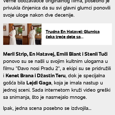
Verne obožavaoce originalnog filma, posebno je
privukla činjenica da su svi glavni glumci ponovili
svoje uloge nakon dve decenije.
Trudna En Hatavej: Glumica
čeka treće dete sa
producentom
Meril Strip, En Hatavej, Emili Blant i Stenli Tuči
ponovo su se našli u svojim kultnim ulogama u
filmu "Đavo nosi Pradu 2", a ekipi su se pridružili
i
Kenet Brana i Džastin Teru
, dok je specijalna
gošća bila
Lejdi Gaga
, koja je imala nastup u
jednoj sceni. Sada internetom kruži video greški
sa snimanja, što je nasmejalo mnoge.
Ipak, jedna scena posebno se izdvojila...