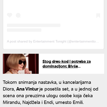
A post shared by Entertainment Tonight (@entertainmenttonight)
Stog dres-kod i potreba za
dominacijom: Bivše
asistentkinje otkrile kako je
raditi za Anu Vintur
Tokom snimanja nastavka, u kancelarijama
Diora,
Ana Vintur
je posetila set, a u jednoj od
scena ona preuzima ulogu osobe koja čeka
Mirandu, Najdžela i Endi, umesto Emili.