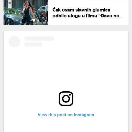
Čak osam slavnih glumica
odbilo ulogu u filmu "Đavo nosi
Pradu": En Hatavej bila tek
deveti izbor
View this post on Instagram