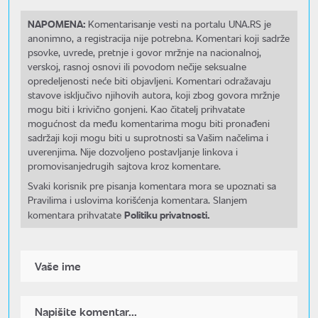
NAPOMENA:
Komentarisanje vesti na portalu UNA.RS je
anonimno, a registracija nije potrebna. Komentari koji sadrže
psovke, uvrede, pretnje i govor mržnje na nacionalnoj,
verskoj, rasnoj osnovi ili povodom nečije seksualne
opredeljenosti neće biti objavljeni. Komentari odražavaju
stavove isključivo njihovih autora, koji zbog govora mržnje
mogu biti i krivično gonjeni. Kao čitatelj prihvatate
mogućnost da među komentarima mogu biti pronađeni
sadržaji koji mogu biti u suprotnosti sa Vašim načelima i
uverenjima. Nije dozvoljeno postavljanje linkova i
promovisanjedrugih sajtova kroz komentare.
Svaki korisnik pre pisanja komentara mora se upoznati sa
Pravilima i uslovima korišćenja komentara. Slanjem
Politiku privatnosti.
komentara prihvatate