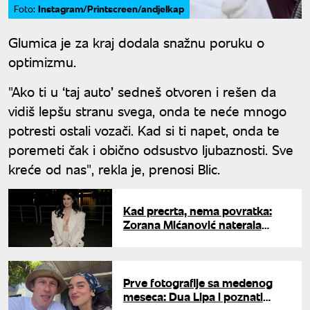
Instagram/Printscreen/andjelkap
Foto:
Glumica je za kraj dodala snažnu poruku o
optimizmu.
"Ako ti u ‘taj auto’ sedneš otvoren i rešen da
vidiš lepšu stranu svega, onda te neće mnogo
potresti ostali vozači. Kad si ti napet, onda te
poremeti čak i obično odsustvo ljubaznosti. Sve
kreće od nas", rekla je, prenosi Blic.
Kad precrta, nema povratka:
Zorana Mićanović naterala
bivšeg da plače i spava ispred
njenih vrata
Prve fotografije sa medenog
meseca: Dua Lipa i poznati