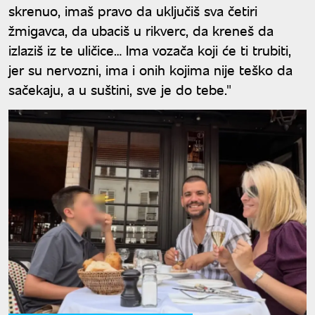
skrenuo, imaš pravo da uključiš sva četiri
žmigavca, da ubaciš u rikverc, da kreneš da
izlaziš iz te uličice… Ima vozača koji će ti trubiti,
jer su nervozni, ima i onih kojima nije teško da
sačekaju, a u suštini, sve je do tebe."