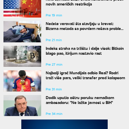
novih američkih restrikcija
Pre 19 min
Nećete verovati šta stavljaju u krevet:
Bizarna metoda sa povrćem rešava problem
znojenja preko noći
Pre 21 min
Indeks straha na tržištu i dalje visok: Bitkoin
blago pao, itirijum nastavio rast
Pre 27 min
Najbolji igrač Mundijala odbio Real? Rodri
traži više para, veliki transfer pred kolapsom
Pre 31 min
Dodik uputio oštru poruku nemačkom
ambasadoru: "Ne lažite javnost u BiH"
Pre 34 min