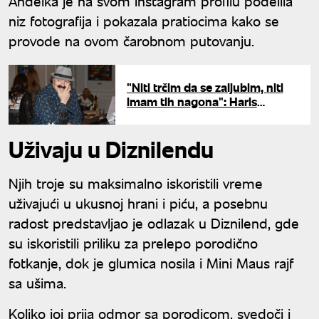
Anđelka je na svom Instagram profilu podelila
niz fotografija i pokazala pratiocima kako se
provode na ovom čarobnom putovanju.
"Niti trčim da se zaljubim, niti
imam tih nagona": Haris
Džinović ogolio dušu nakon
Melinine udaje
Uživaju u Diznilendu
Njih troje su maksimalno iskoristili vreme
uživajući u ukusnoj hrani i piću, a posebnu
radost predstavljao je odlazak u Diznilend, gde
su iskoristili priliku za prelepo porodično
fotkanje, dok je glumica nosila i Mini Maus rajf
sa ušima.
Koliko joj prija odmor sa porodicom, svedoči i