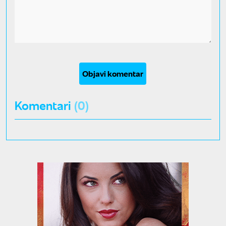
Objavi komentar
Komentari
(0)