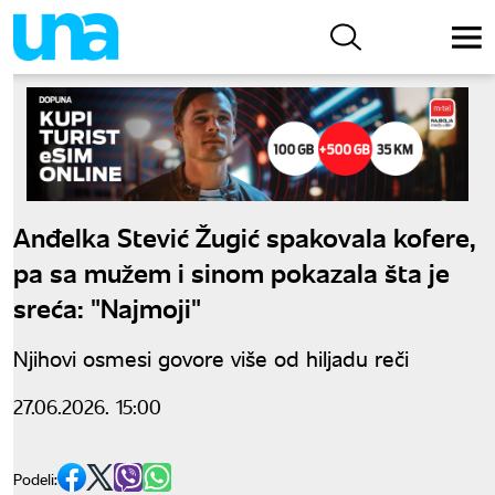
Anđelka Stević Žugić spakovala kofere,
pa sa mužem i sinom pokazala šta je
sreća: "Najmoji"
Njihovi osmesi govore više od hiljadu reči
27.06.2026. 15:00
Podeli: