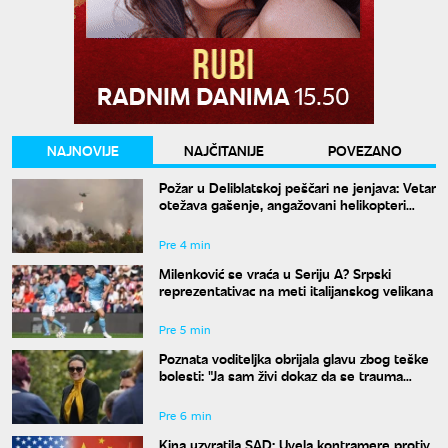
NAJNOVIJE
NAJČITANIJE
POVEZANO
Požar u Deliblatskoj peščari ne jenjava: Vetar
otežava gašenje, angažovani helikopteri
MUP-a
Pre 4 min
Milenković se vraća u Seriju A? Srpski
reprezentativac na meti italijanskog velikana
Pre 5 min
Poznata voditeljka obrijala glavu zbog teške
bolesti: "Ja sam živi dokaz da se trauma
može prevazići"
Pre 6 min
Kina uzvratila SAD: Uvela kontramere protiv