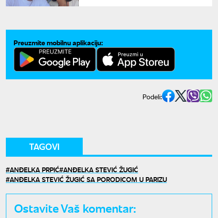
glumac pobegli na
najromantičniju obalu Evrope
Preuzmite mobilnu aplikaciju:
Podeli:
TAGOVI
ANĐELKA PRPIĆ
ANĐELKA STEVIĆ ŽUGIĆ
ANĐELKA STEVIĆ ŽUGIĆ SA PORODICOM U PARIZU
Ostavite Vaš komentar: