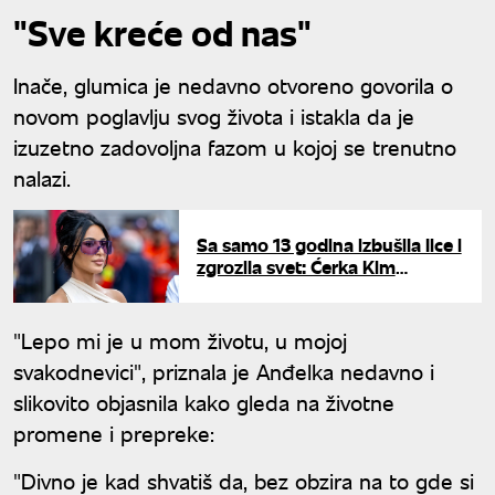
"Sve kreće od nas"
Inače, glumica je nedavno otvoreno govorila o
novom poglavlju svog života i istakla da je
izuzetno zadovoljna fazom u kojoj se trenutno
nalazi.
Sa samo 13 godina izbušila lice i
zgrozila svet: Ćerka Kim
Kardašijan prošetala pirsinge,
ljudi u neverici
"Lepo mi je u mom životu, u mojoj
svakodnevici", priznala je Anđelka nedavno i
slikovito objasnila kako gleda na životne
promene i prepreke:
"Divno je kad shvatiš da, bez obzira na to gde si