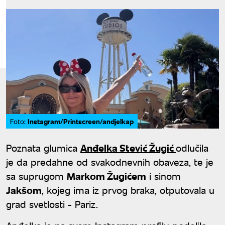
Instagram/Printscreen/andjelkap
Foto:
Poznata glumica
Anđelka Stević Žugić
odlučila
je da predahne od svakodnevnih obaveza, te je
sa suprugom
Markom Žugićem
i sinom
Jakšom
, kojeg ima iz prvog braka, otputovala u
grad svetlosti - Pariz.