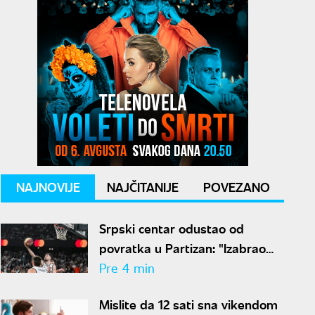
NAJNOVIJE
NAJČITANIJE
POVEZANO
Srpski centar odustao od
povratka u Partizan: "Izabrao
sam Hapoel zbog Obradovića"
Pre 4 min
Mislite da 12 sati sna vikendom