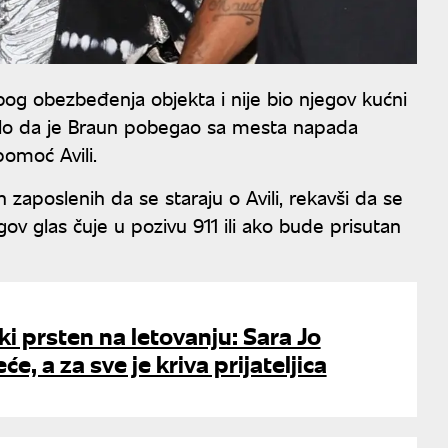
og obezbeđenja objekta i nije bio njegov kućni
ilo da je Braun pobegao sa mesta napada
omoć Avili.
h zaposlenih da se staraju o Avili, rekavši da se
gov glas čuje u pozivu 911 ili ako bude prisutan
ki prsten na letovanju: Sara Jo
će, a za sve je kriva prijateljica