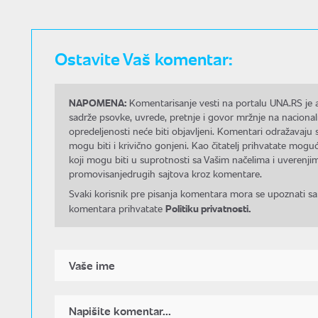
Ostavite Vaš komentar:
NAPOMENA:
Komentarisanje vesti na portalu UNA.RS je a
sadrže psovke, uvrede, pretnje i govor mržnje na nacional
opredeljenosti neće biti objavljeni. Komentari odražavaju 
mogu biti i krivično gonjeni. Kao čitatelj prihvatate mo
koji mogu biti u suprotnosti sa Vašim načelima i uverenjim
promovisanjedrugih sajtova kroz komentare.
Svaki korisnik pre pisanja komentara mora se upoznati sa
Politiku privatnosti.
komentara prihvatate