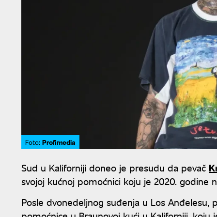
Profimedia
Foto:
Sud u Kaliforniji doneo je presudu da pevač
K
svojoj kućnoj pomoćnici koju je 2020. godine 
Posle dvonedeljnog suđenja u Los Anđelesu, por
pomoćnice u Braunovoj kući u Kaliforniji, koju