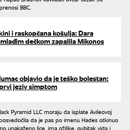
prenosi BBC.
kini i raskopčana košulja: Dara
mlađim dečkom zapalila Mikonos
umac objavio da je teško bolestan:
 prvi jeziv simptom
lack Pyramid LLC moraju da isplate Avileovoj
 posvedočila da je pas po imenu Hades otkinuo
o unakaženo lice, ima ožiljke, gubitak vida i