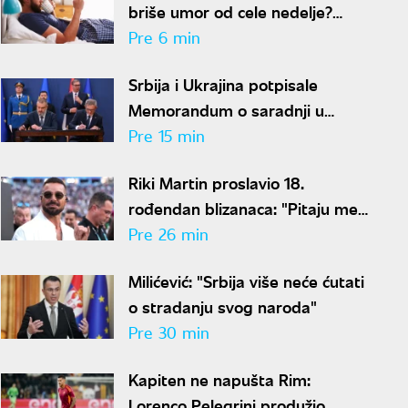
briše umor od cele nedelje?
Stručnjaci imaju loše vesti
Pre 6 min
Srbija i Ukrajina potpisale
Memorandum o saradnji u
oblasti zdravlja životinja i
Pre 15 min
bezbednosti hrane
Riki Martin proslavio 18.
rođendan blizanaca: "Pitaju me
zašto imaju dva oca"
Pre 26 min
Milićević: "Srbija više neće ćutati
o stradanju svog naroda"
Pre 30 min
Kapiten ne napušta Rim:
Lorenco Pelegrini produžio