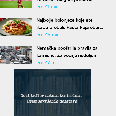
ugovor sa Romom
Pre 41 min
Najbolje bolonjeze koje ste
ikada probali: Pasta koja obara
sa nogu
Pre 46 min
Nemačka pooštrila pravila za
kamione: Za vožnju nedeljom
kazna i do 570 evra
Pre 47 min