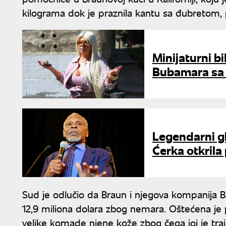
kilograma dok je praznila kantu sa đubretom, 
Minijaturni bi
Bubamara sa 
Legendarni gl
Ćerka otkrila
Sud je odlučio da Braun i njegova kompanija B
12,9 miliona dolara zbog nemara. Oštećena je
velike komade njene kože zbog čega joj je trajn