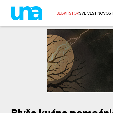
BLISKI ISTOK
SVE VESTI
NOVOST
Bivša kućna pomoćnic