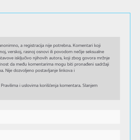
nonimno, a registracija nije potrebna. Komentari koji
noj, verskoj, rasnoj osnovi ili povodom nečije seksualne
stavove isključivo njihovih autora, koji zbog govora mržnje
gućnost da među komentarima mogu biti pronađeni sadržaji
a. Nije dozvoljeno postavljanje linkova i
 Pravilima i uslovima korišćenja komentara. Slanjem