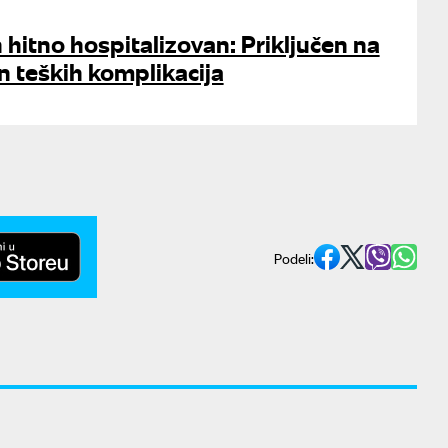
n hitno hospitalizovan: Priključen na
 teških komplikacija
Podeli: