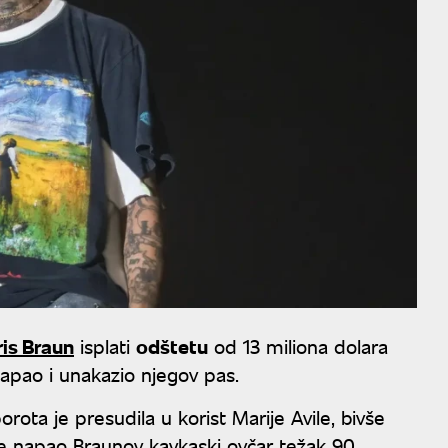
ris Braun
isplati
odštetu
od 13 miliona dolara
napao i unakazio njegov pas.
ota je presudila u korist Marije Avile, bivše
 je napao Braunov kavkaski ovčar težak 90