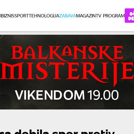
I
BIZNIS
SPORT
TEHNOLOGIJA
ZABAVA
MAGAZIN
TV PROGRAM
a dobila spor protiv