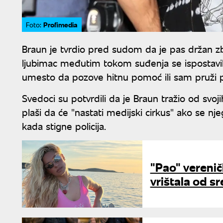
Profimedia
Foto:
Braun je tvrdio pred sudom da je pas držan zb
ljubimac međutim tokom suđenja se ispostav
umesto da pozove hitnu pomoć ili sam pruži p
Svedoci su potvrdili da je Braun tražio od svoji
plaši da će "nastati medijski cirkus" ako se nje
kada stigne policija.
"Pao" verenič
vrištala od sre