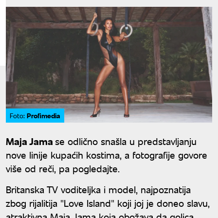
Profimedia
Foto:
Maja Jama
se odlično snašla u predstavljanju
nove linije kupaćih kostima, a fotografije govore
više od reči, pa pogledajte.
Britanska TV voditeljka i model, najpoznatija
zbog rijalitija "Love Island" koji joj je doneo slavu,
atraktivna Maja Jama koja obožava da golica