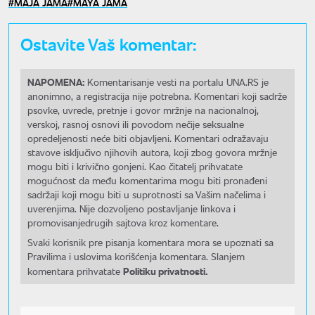
MAJA JAMA
MAYA JAMA
Ostavite Vaš komentar:
NAPOMENA:
Komentarisanje vesti na portalu UNA.RS je
anonimno, a registracija nije potrebna. Komentari koji sadrže
psovke, uvrede, pretnje i govor mržnje na nacionalnoj,
verskoj, rasnoj osnovi ili povodom nečije seksualne
opredeljenosti neće biti objavljeni. Komentari odražavaju
stavove isključivo njihovih autora, koji zbog govora mržnje
mogu biti i krivično gonjeni. Kao čitatelj prihvatate
mogućnost da među komentarima mogu biti pronađeni
sadržaji koji mogu biti u suprotnosti sa Vašim načelima i
uverenjima. Nije dozvoljeno postavljanje linkova i
promovisanjedrugih sajtova kroz komentare.
Svaki korisnik pre pisanja komentara mora se upoznati sa
Pravilima i uslovima korišćenja komentara. Slanjem
Politiku privatnosti.
komentara prihvatate