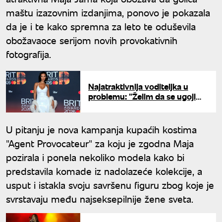
maštu izazovnim izdanjima, ponovo je pokazala
da je i te kako spremna za leto te oduševila
obožavaoce serijom novih provokativnih
fotografija.
Najatraktivnija voditeljka u
problemu: "Želim da se ugojim,
niko me ne razume"
U pitanju je nova kampanja kupaćih kostima
"Agent Provocateur" za koju je zgodna Maja
pozirala i ponela nekoliko modela kako bi
predstavila komade iz nadolazeće kolekcije, a
usput i istakla svoju savršenu figuru zbog koje je
svrstavaju među najseksepilnije žene sveta.