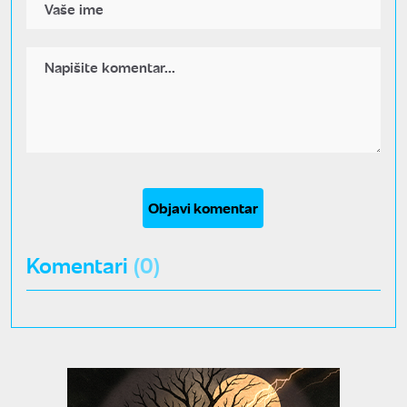
Objavi komentar
Komentari
(0)