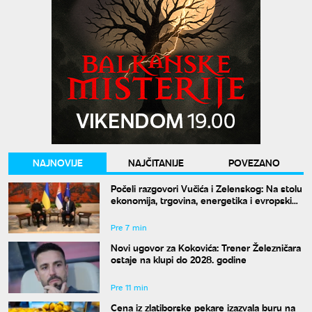
NAJNOVIJE
NAJČITANIJE
POVEZANO
Počeli razgovori Vučića i Zelenskog: Na stolu
ekonomija, trgovina, energetika i evropski
put
Pre 7 min
Novi ugovor za Kokovića: Trener Železničara
ostaje na klupi do 2028. godine
Pre 11 min
Cena iz zlatiborske pekare izazvala buru na