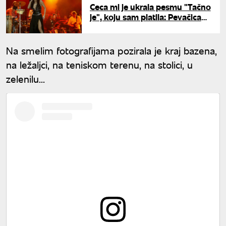
Ceca mi je ukrala pesmu "Tačno
je", koju sam platila: Pevačica
otkrila decenijama čuvanu tajnu
Na smelim fotografijama pozirala je kraj bazena,
na ležaljci, na teniskom terenu, na stolici, u
zelenilu...