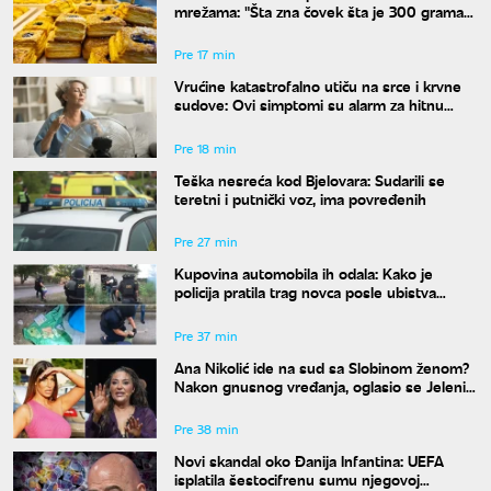
mrežama: "Šta zna čovek šta je 300 grama
žužua"
Pre 17 min
Vrućine katastrofalno utiču na srce i krvne
sudove: Ovi simptomi su alarm za hitnu
reakciju
Pre 18 min
Teška nesreća kod Bjelovara: Sudarili se
teretni i putnički voz, ima povređenih
Pre 27 min
Kupovina automobila ih odala: Kako je
policija pratila trag novca posle ubistva
piljara (73) na Karaburmi
Pre 37 min
Ana Nikolić ide na sud sa Slobinom ženom?
Nakon gnusnog vređanja, oglasio se Jelenin
advokat
Pre 38 min
Novi skandal oko Đanija Infantina: UEFA
isplatila šestocifrenu sumu njegovoj