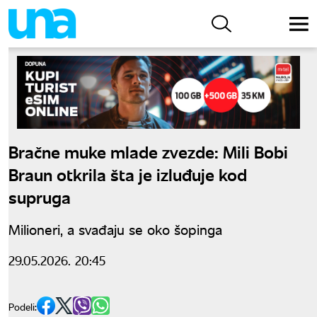
Bračne muke mlade zvezde: Mili Bobi
Braun otkrila šta je izluđuje kod
supruga
Milioneri, a svađaju se oko šopinga
29.05.2026. 20:45
Podeli: