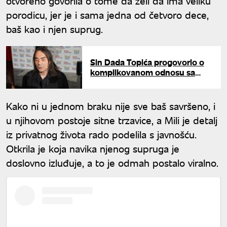
otvoreno govorila o tome da želi da ima veliku
porodicu, jer je i sama jedna od četvoro dece,
baš kao i njen suprug.
Sin Dada Topića progovorio o
komplikovanom odnosu sa
ocem: "Nisam ga video 10
godina"
Kako ni u jednom braku nije sve baš savršeno, i
u njihovom postoje sitne trzavice, a Mili je detalj
iz privatnog života rado podelila s javnošću.
Otkrila je koja navika njenog supruga je
doslovno izluđuje, a to je odmah postalo viralno.