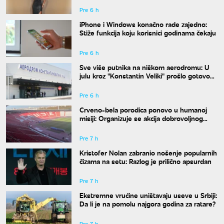
Pre 6 h
iPhone i Windows konačno rade zajedno:
Stiže funkcija koju korisnici godinama čekaju
Pre 6 h
Sve više putnika na niškom aerodromu: U
julu kroz "Konstantin Veliki" prošlo gotovo
50.000 ljudi
Pre 6 h
Crveno-bela porodica ponovo u humanoj
misiji: Organizuje se akcija dobrovoljnog
davanja krvi
Pre 7 h
Kristofer Nolan zabranio nošenje popularnih
čizama na setu: Razlog je prilično apsurdan
Pre 7 h
Ekstremne vrućine uništavaju useve u Srbiji:
Da li je na pomolu najgora godina za ratare?
Pre 7 h