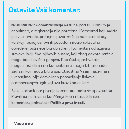
Ostavite Vaš komentar:
NAPOMENA:
Komentarisanje vesti na portalu UNA.RS je
anonimno, a registracija nije potrebna. Komentari koji sadrže
psovke, uvrede, pretnje i govor mržnje na nacionalnoj,
verskoj, rasnoj osnovi ili povodom nečije seksualne
opredeljenosti neće biti objavljeni. Komentari odražavaju
stavove isključivo njihovih autora, koji zbog govora mržnje
mogu biti i krivično gonjeni. Kao čitatelj prihvatate
mogućnost da među komentarima mogu biti pronađeni
sadržaji koji mogu biti u suprotnosti sa Vašim načelima i
uverenjima. Nije dozvoljeno postavljanje linkova i
promovisanjedrugih sajtova kroz komentare.
Svaki korisnik pre pisanja komentara mora se upoznati sa
Pravilima i uslovima korišćenja komentara. Slanjem
Politiku privatnosti.
komentara prihvatate