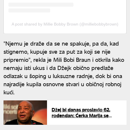
A post shared by Millie Bobby Brown (@milliebobbybrown)
"Njemu je draže da se ne spakuje, pa da, kad
stignemo, kupuje sve za put za koji se nije
pripremio", rekla je Mili Bobi Braun i otkrila kako
nemaju isti ukus i da Džejk obično predlaže
odlazak u šoping u luksuzne radnje, dok bi ona
najradije kupila osnovne stvari u običnoj robnoj
kući.
Džej bi danas proslavio 62.
rođendan: Ćerka Marija se
oglasila dirljivom porukom