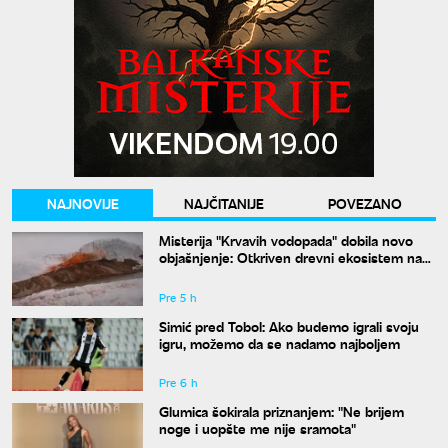
NAJNOVIJE
NAJČITANIJE
POVEZANO
Misterija "Krvavih vodopada" dobila novo
objašnjenje: Otkriven drevni ekosistem na
Antarktiku
Pre 5 h
Simić pred Tobol: Ako budemo igrali svoju
igru, možemo da se nadamo najboljem
Pre 6 h
Glumica šokirala priznanjem: "Ne brijem
noge i uopšte me nije sramota"