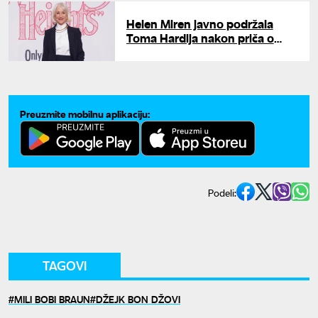
Helen Miren javno podržala
Toma Hardija nakon priča o
skandalu i otkazu: "Volim te"
Preuzmite mobilnu aplikaciju:
Podeli:
TAGOVI
MILI BOBI BRAUN
DŽEJK BON DŽOVI