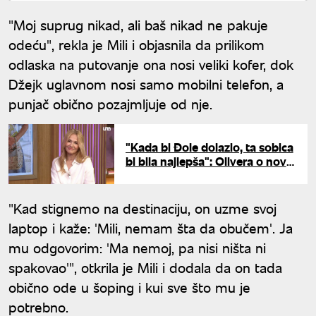
"Moj suprug nikad, ali baš nikad ne pakuje
odeću", rekla je Mili i objasnila da prilikom
odlaska na putovanje ona nosi veliki kofer, dok
Džejk uglavnom nosi samo mobilni telefon, a
punjač obično pozajmljuje od nje.
"Kada bi Đole dolazio, ta sobica
bi bila najlepša": Olivera o novoj
knjizi i stihovima koje joj je
Balašević posvetio
"Kad stignemo na destinaciju, on uzme svoj
laptop i kaže: 'Mili, nemam šta da obučem'. Ja
mu odgovorim: 'Ma nemoj, pa nisi ništa ni
spakovao'", otkrila je Mili i dodala da on tada
obično ode u šoping i kui sve što mu je
potrebno.