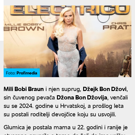
Profimedia
Foto:
Mili Bobi Braun
i njen suprug,
Džejk Bon Džovi
,
sin čuvenog pevača
Džona Bon Džovija
, venčali
su se 2024. godine u Hrvatskoj, a prošlog leta
su postali roditelji devojčice koju su usvojili.
Glumica je postala mama u 22. godini i ranije je