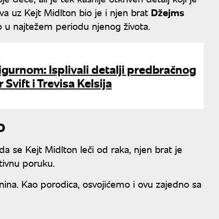
 uz Kejt Midlton bio je i njen brat
Džejms
ao u najtežem periodu njenog života.
sigurnom: Isplivali detalji predbračnog
 Svift i Trevisa Kelsija
o
a se Kejt Midlton leči od raka, njen brat je
otivnu poruku.
ina. Kao porodica, osvojićemo i ovu zajedno sa