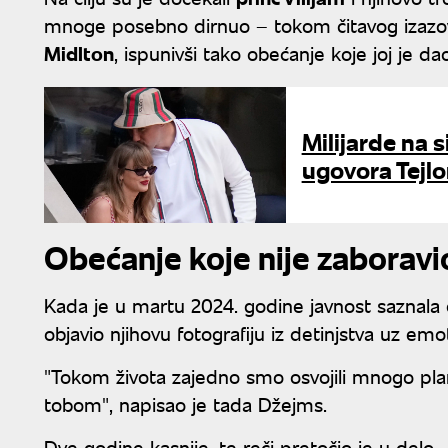
mnoge posebno dirnuo – tokom čitavog izazova
Midlton
, ispunivši tako obećanje koje joj je d
Milijarde na 
ugovora Tejlor
Obećanje koje nije zaboravi
Kada je u martu 2024. godine javnost saznala d
objavio njihovu fotografiju iz detinjstva uz em
"Tokom života zajedno smo osvojili mnogo plan
tobom", napisao je tada Džejms.
Dve godine kasnije, te reči pretočio je u delo.