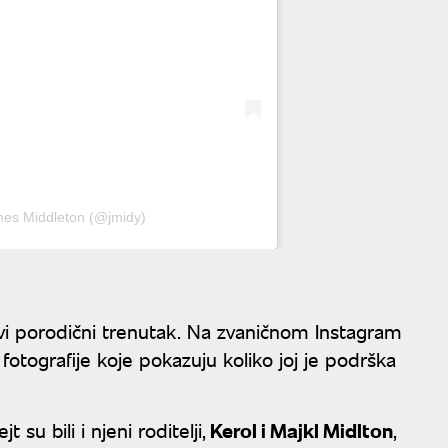
mes Middleton (@jmidy)
vi porodični trenutak. Na zvaničnom Instagram
 fotografije koje pokazuju koliko joj je podrška
 su bili i njeni roditelji,
Kerol i Majkl Midlton
,