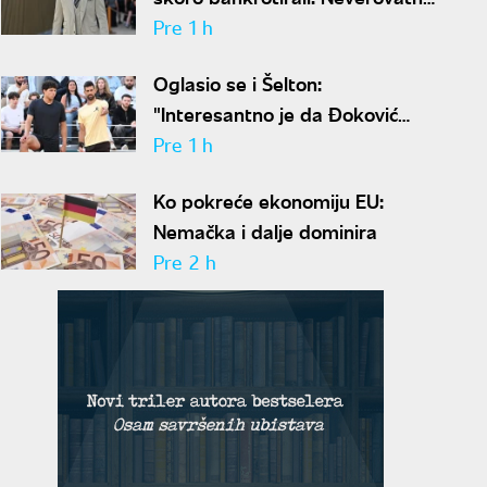
ispovest Meta Dejmona o paklu
Pre 1 h
kroz koji je prošao
Oglasio se i Šelton:
"Interesantno je da Đoković
predlaže skraćenje mečeva..."
Pre 1 h
Ko pokreće ekonomiju EU:
Nemačka i dalje dominira
Pre 2 h