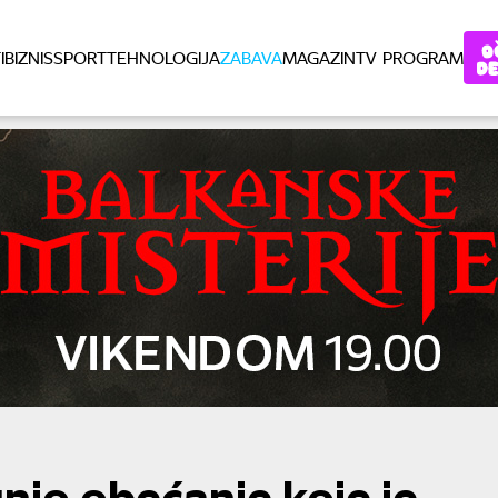
I
BIZNIS
SPORT
TEHNOLOGIJA
ZABAVA
MAGAZIN
TV PROGRAM
unio obećanje koje je