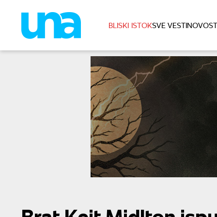
BLISKI ISTOK
SVE VESTI
NOVOST
Brat Kejt Midlton isp