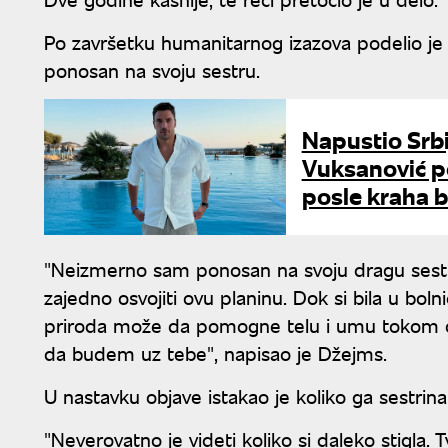
Po završetku humanitarnog izazova podelio je j
ponosan na svoju sestru.
Napustio Srbi
Vuksanović p
posle kraha 
"Neizmerno sam ponosan na svoju dragu sest
zajedno osvojiti ovu planinu. Dok si bila u bol
priroda može da pomogne telu i umu tokom op
da budem uz tebe", napisao je Džejms.
U nastavku objave istakao je koliko ga sestrina
"Neverovatno je videti koliko si daleko stigla. T