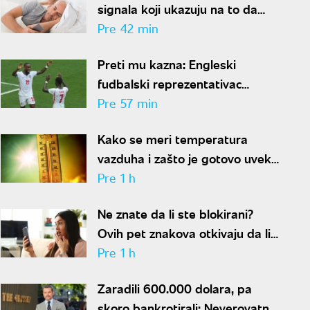
signala koji ukazuju na to da
partner krije aferu
Pre 42 min
Preti mu kazna: Engleski
fudbalski reprezentativac
optužen za napad u noćnom
Pre 57 min
klubu
Kako se meri temperatura
vazduha i zašto je gotovo uvek
niža od one koju pokazuju naši
Pre 1 h
termometri
Ne znate da li ste blokirani?
Ovih pet znakova otkivaju da li
se nalazite na nečijoj "crnoj listi"
Pre 1 h
Zaradili 600.000 dolara, pa
skoro bankrotirali: Neverovatna