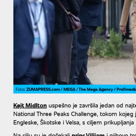
ZUMAPRESS.com / MEGA / The Mega Agency / Profimedi
Foto:
Kejt Midlton
uspešno je završila jedan od najte
National Three Peaks Challenge, tokom kojeg j
Engleske, Škotske i Velsa, s ciljem prikupljan
Na cilju su je dočekali
princ Vilijam
i njihovo tro