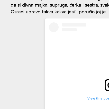
da si divna majka, supruga, ćerka i sestra, sv
Ostani upravo takva kakva jesi", poručio joj je.
View this po