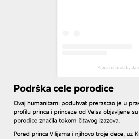
A post shared by Ja
Podrška cele porodice
Ovaj humanitarni poduhvat prerastao je u pra
profilu princa i princeze od Velsa objavljene su
porodice značila tokom čitavog izazova.
Pored princa Vilijama i njihovo troje dece, uz Kejt