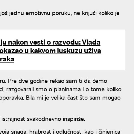
oš jednu emotivnu poruku, ne krijući koliko je
ju nakon vesti o razvodu: Vlada
okazao u kakvom luskuzu uživa
braka
ru. Pre dve godine rekao sam ti da ćemo
nici, razgovarali smo o planinama i o tome koliko
oravka. Bila mi je velika čast što sam mogao
 istrajnost svakodnevno inspiriše.
voja snaga, hrabrost i odlučnost, kao i činjenica