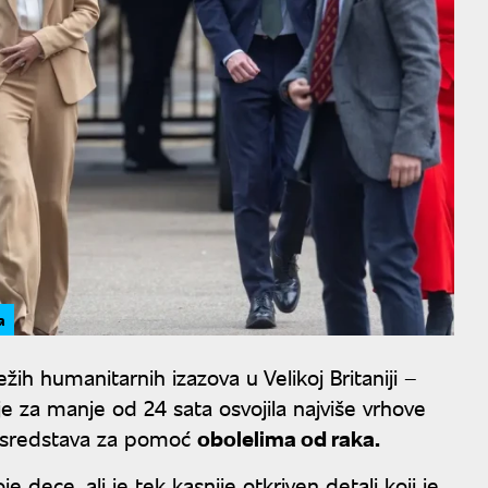
a
žih humanitarnih izazova u Velikoj Britaniji –
e za manje od 24 sata osvojila najviše vrhove
ja sredstava za pomoć
obolelima od raka.
je dece, ali je tek kasnije otkriven detalj koji je