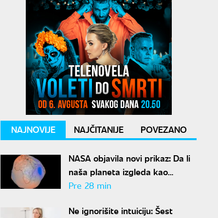
NAJNOVIJE
NAJČITANIJE
POVEZANO
NASA objavila novi prikaz: Da li
naša planeta izgleda kao
krompir ili kao plavi kliker?
Pre 28 min
Ne ignorišite intuiciju: Šest