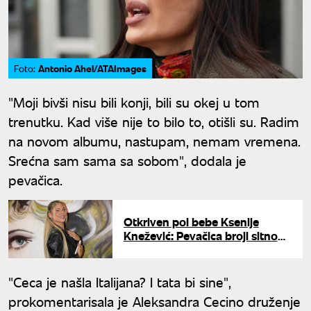
Antonio Ahel/ATAImages
Foto:
"Moji bivši nisu bili konji, bili su okej u tom
trenutku. Kad više nije to bilo to, otišli su. Radim
na novom albumu, nastupam, nemam vremena.
Srećna sam sama sa sobom", dodala je
pevačica.
Otkriven pol bebe Ksenije
Knežević: Pevačica broji sitno
do porođaja
"Ceca je našla Italijana? I tata bi sine",
prokomentarisala je Aleksandra Cecino druženje