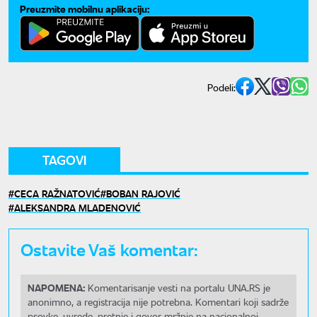
Preuzmite mobilnu aplikaciju:
Podeli:
TAGOVI
CECA RAŽNATOVIĆ
BOBAN RAJOVIĆ
ALEKSANDRA MLADENOVIĆ
Ostavite Vaš komentar:
NAPOMENA:
Komentarisanje vesti na portalu UNA.RS je
anonimno, a registracija nije potrebna. Komentari koji sadrže
psovke, uvrede, pretnje i govor mržnje na nacionalnoj,