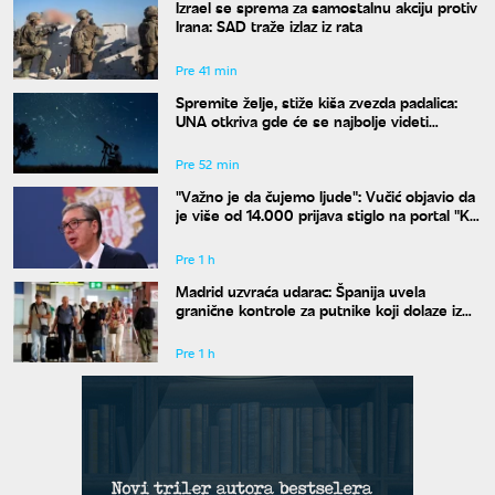
Izrael se sprema za samostalnu akciju protiv
Irana: SAD traže izlaz iz rata
Pre 41 min
Spremite želje, stiže kiša zvezda padalica:
UNA otkriva gde će se najbolje videti
nebeski spektakl
Pre 52 min
"Važno je da čujemo ljude": Vučić objavio da
je više od 14.000 prijava stiglo na portal "Ko
si bre ti"
Pre 1 h
Madrid uzvraća udarac: Španija uvela
granične kontrole za putnike koji dolaze iz
Italije
Pre 1 h