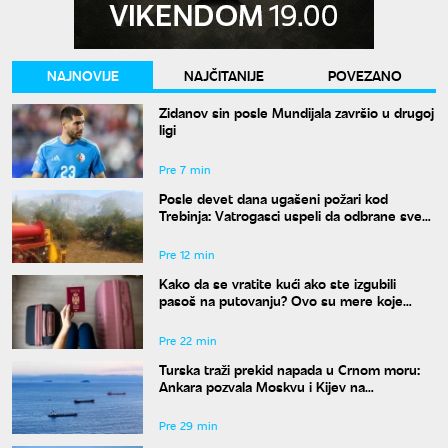
NAJNOVIJE
NAJČITANIJE
POVEZANO
Zidanov sin posle Mundijala završio u drugoj
ligi
Pre 7 min
Posle devet dana ugašeni požari kod
Trebinja: Vatrogasci uspeli da odbrane sve
kuće
Pre 12 min
Kako da se vratite kući ako ste izgubili
pasoš na putovanju? Ovo su mere koje
treba odmah da preduzmete
Pre 22 min
Turska traži prekid napada u Crnom moru:
Ankara pozvala Moskvu i Kijev na
moratorijum
Pre 29 min