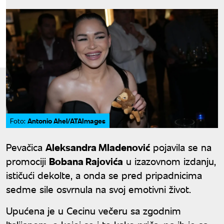
Antonio Ahel/ATAImages
Foto:
Pevačica
Aleksandra Mladenović
pojavila se na
promociji
Bobana Rajovića
u izazovnom izdanju,
ističući dekolte, a onda se pred pripadnicima
sedme sile osvrnula na svoj emotivni život.
Upućena je u Cecinu večeru sa zgodnim