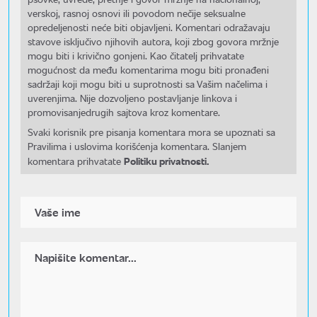
verskoj, rasnoj osnovi ili povodom nečije seksualne
opredeljenosti neće biti objavljeni. Komentari odražavaju
stavove isključivo njihovih autora, koji zbog govora mržnje
mogu biti i krivično gonjeni. Kao čitatelj prihvatate
mogućnost da među komentarima mogu biti pronađeni
sadržaji koji mogu biti u suprotnosti sa Vašim načelima i
uverenjima. Nije dozvoljeno postavljanje linkova i
promovisanjedrugih sajtova kroz komentare.
Svaki korisnik pre pisanja komentara mora se upoznati sa
Pravilima i uslovima korišćenja komentara. Slanjem
Politiku privatnosti.
komentara prihvatate