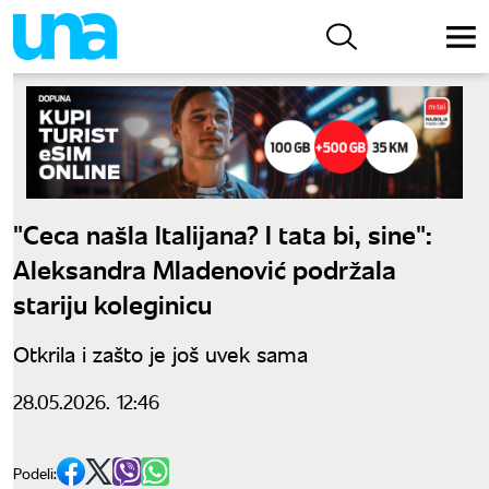
"Ceca našla Italijana? I tata bi, sine":
Aleksandra Mladenović podržala
stariju koleginicu
Otkrila i zašto je još uvek sama
28.05.2026. 12:46
Podeli: