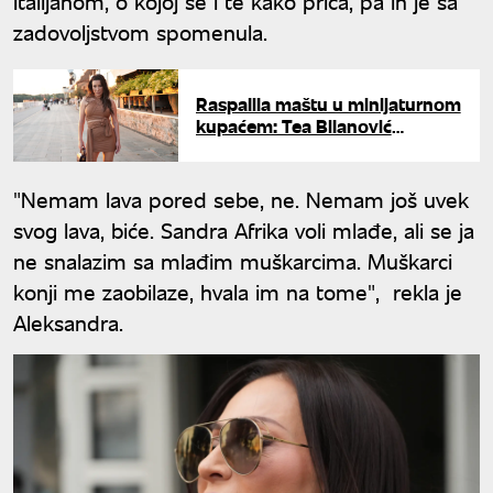
Italijanom, o kojoj se i te kako priča, pa ih je sa
zadovoljstvom spomenula.
Raspalila maštu u minijaturnom
kupaćem: Tea Bilanović
pokazala zašto je zovu "džepna
venera"
"Nemam lava pored sebe, ne. Nemam još uvek
svog lava, biće. Sandra Afrika voli mlađe, ali se ja
ne snalazim sa mlađim muškarcima. Muškarci
konji me zaobilaze, hvala im na tome", rekla je
Aleksandra.