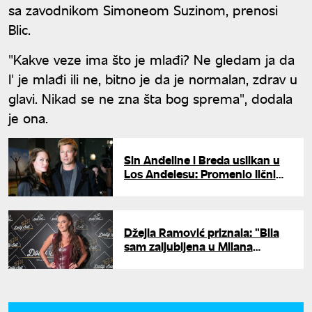
sa zavodnikom Simoneom Suzinom, prenosi
Blic.
"Kakve veze ima što je mlađi? Ne gledam ja da
l' je mlađi ili ne, bitno je da je normalan, zdrav u
glavi. Nikad se ne zna šta bog sprema", dodala
je ona.
Sin Anđeline i Breda uslikan u
Los Anđelesu: Promenio lični
opis i fura narandžastu kosu
Džejla Ramović priznala: "Bila
sam zaljubljena u Milana
Stankoviću"