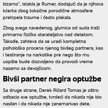
bizarno", istakla je Rumer, dodajući da je njihova
kćerka zbog toksične porodične atmosfere
pretrpela traume i često plakala.
Zbog svega navedenog, glumica od suda traži
primarno fizičko starateljstvo nad detetom.
Takođe, zahteva da se uradi kompletna
psihološka procena njenog bivšeg partnera, kao
i testiranje na narkotike pre nego što mu
uopšte bude dozvoljeno da provodi vreme
nasamo sa devojčicom.
Bivši partner negira optužbe
Sa druge strane, Derek Ričard Tomas je oštro
odbacio sve optužbe, tvrdeći da nikada nije bio
nasilan i da nikada nije zanemarivao dete.