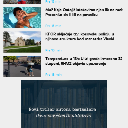
Pre 13 min
Muž Kaje Ostojić istetovirao njen lik na ruci:
Procenite da li liči na pevačicu
Pre 15 min
KFOR uključuje tzv. kosovsku policiju u
njihove strukture kod manastira Visoki
Dečani
Pre 18 min
Temperature u 13h: U tri grada izmereno 35
stepeni, RHMZ objavio upozorenje
Pre 18 min