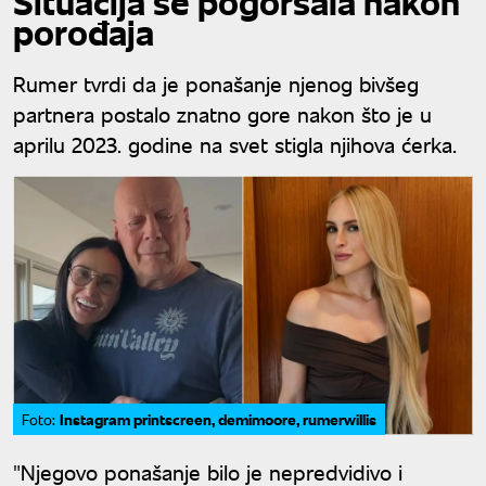
Situacija se pogoršala nakon
porođaja
Rumer tvrdi da je ponašanje njenog bivšeg
partnera postalo znatno gore nakon što je u
aprilu 2023. godine na svet stigla njihova ćerka.
Instagram printscreen, demimoore, rumerwillis
Foto:
"Njegovo ponašanje bilo je nepredvidivo i