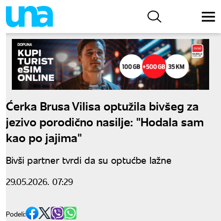
Ćerka Brusa Vilisa optužila bivšeg za
jezivo porodično nasilje: "Hodala sam
kao po jajima"
Bivši partner tvrdi da su optućbe lažne
29.05.2026. 07:29
Podeli: