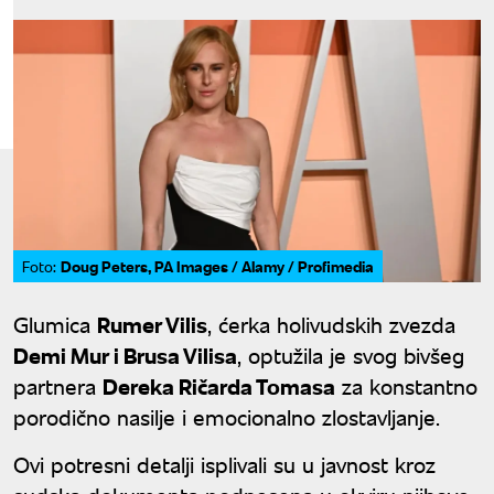
Doug Peters, PA Images / Alamy / Profimedia
Foto:
Glumica
Rumer Vilis
, ćerka holivudskih zvezda
Demi Mur i Brusa Vilisa
, optužila je svog bivšeg
partnera
Dereka Ričarda Tomasa
za konstantno
porodično nasilje i emocionalno zlostavljanje.
Ovi potresni detalji isplivali su u javnost kroz