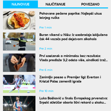
NAJNOVIJE
NAJČITANIJE
POVEZANO
Pohovane pečene paprike: Najlepši ukus
letnjeg ručka
Pre 1 min
Buran vikend u Nišu: Iz saobraćaja isključeno
čak 44 vozača pod dejstvom alkohola
Pre 2 min
Prvi sastanak o minimalcu bez rezultata:
Vlada predlaže 9,2 odsto više, sindikati traže
dvocifren rast za 2027. godinu
Pre 6 min
Zanimljiv posao u Premijer ligi: Everton i
Kristal Palas zamenili igrače
Pre 10 min
Luka Bošković u finalu Evropskog prvenstva:
Srpski atletičar oborio lični rekord u skoku
udalj