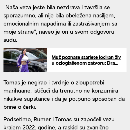
"Naša veza jeste bila nezdrava i završila se
sporazumno, ali nije bila obeležena nasiljem,
emocionalnim napadima ili zastrašivanjem sa
moje strane", naveo je on u svom odgovoru
sudu.
Muž poznate starlete lociran živ
u ozloglašenom zatvoru: Drama
u Dubaiju dobila šokantan obrt
Tomas je negirao i tvrdnje o zloupotrebi
marihuane, ističući da trenutno ne konzumira
nikakve supstance i da je potpuno sposoban da
brine o ćerki.
Podsetimo, Rumer i Tomas su započeli vezu
krajem 2022. godine, a raskid su zvanično