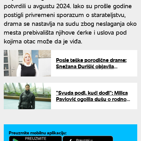
potvrdili u avgustu 2024. Iako su prošle godine
postigli privremeni sporazum o starateljstvu,
drama se nastavlja na sudu zbog neslaganja oko
mesta prebivališta njihove ćerke i uslova pod
kojima otac može da je viđa.
Posle teške porodične drame:
Snežana Đurišić objavila
emotivnu fotografiju iz Hrama
Svetog Save
"Svuda pođi, kući dođi": Milica
Pavlović ogolila dušu o rodnom
selu i emotivnim lomovima
Preuzmite mobilnu aplikaciju: