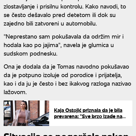
zlostavljanje i prisilnu kontrolu. Kako navodi, to
se često dešavalo pred detetom ili dok su
zajedno bili zatvoreni u automobilu.
"Neprestano sam pokušavala da održim mir i
hodala kao po jajima", navela je glumica u
sudskom podnesku.
Ona je dodala da je Tomas navodno pokušavao
da je potpuno izoluje od porodice i prijatelja,
kao i da ju je često i bez ikakvog razloga nazivao
lažovom.
Kaja Ostojić priznala da je bila
prevarena: "Sve brzo izađe na
videlo"