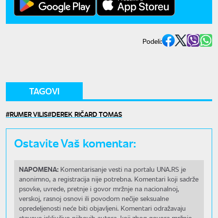
Podeli:
TAGOVI
RUMER VILIS
DEREK RIČARD TOMAS
Ostavite Vaš komentar:
NAPOMENA:
Komentarisanje vesti na portalu UNA.RS je
anonimno, a registracija nije potrebna. Komentari koji sadrže
psovke, uvrede, pretnje i govor mržnje na nacionalnoj,
verskoj, rasnoj osnovi ili povodom nečije seksualne
opredeljenosti neće biti objavljeni. Komentari odražavaju
stavove isključivo njihovih autora, koji zbog govora mržnje