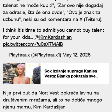
talenat ne može kupiti", "Zar ovo nije događaj
za odrasle, šta će ona ovde", "Ovo je znak za
uzbunu", neki su od komentara na X (Tviteru).
I think it’s time to admit you cannot buy talent
for your kids…
@KimKardashian
pic.twitter.com/fu0aX7MAiB
— Playteaux (@Playteaux1)
May 12, 2026
Šok izdanje supruge Kanjea
Vesta: Bjanka pokazala sve
atribute, pa zamotala glavu u
krpu
Nije prvi put da Nort Vest pokreće lavinu na
društvenim mrežama, ali to ne dotiče mnogo
njenu mamu, Kim Kardašijan.