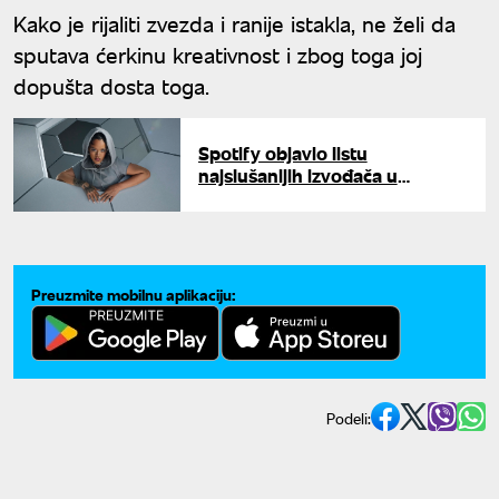
Kako je rijaliti zvezda i ranije istakla, ne želi da
sputava ćerkinu kreativnost i zbog toga joj
dopušta dosta toga.
Spotify objavio listu
najslušanijih izvođača u
poslednjih 20 godina: Ona je na
tronu
Preuzmite mobilnu aplikaciju:
Podeli: