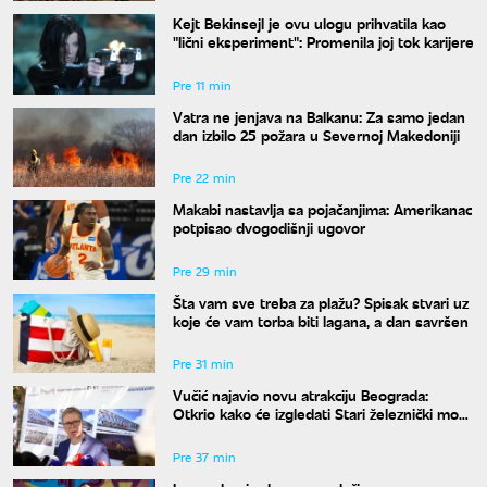
Kejt Bekinsejl je ovu ulogu prihvatila kao
"lični eksperiment": Promenila joj tok karijere
Pre 11 min
Vatra ne jenjava na Balkanu: Za samo jedan
dan izbilo 25 požara u Severnoj Makedoniji
Pre 22 min
Makabi nastavlja sa pojačanjima: Amerikanac
potpisao dvogodišnji ugovor
Pre 29 min
Šta vam sve treba za plažu? Spisak stvari uz
koje će vam torba biti lagana, a dan savršen
Pre 31 min
Vučić najavio novu atrakciju Beograda:
Otkrio kako će izgledati Stari železnički most
i kada će biti gotov
Pre 37 min