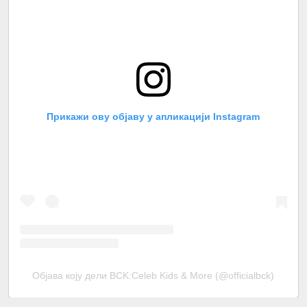
Прикажи ову објаву у апликацији Instagram
Објава коју дели BCK:Celeb Kids & More (@officialbck)