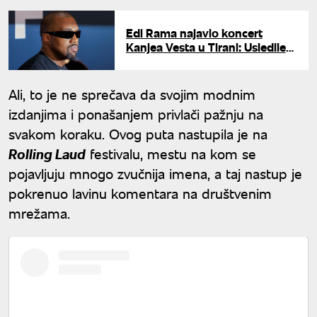
Edi Rama najavio koncert
Kanjea Vesta u Tirani: Usledile
burne reakcije Albanaca
Ali, to je ne sprečava da svojim modnim
izdanjima i ponašanjem privlači pažnju na
svakom koraku. Ovog puta nastupila je na
Rolling Laud
festivalu, mestu na kom se
pojavljuju mnogo zvučnija imena, a taj nastup je
pokrenuo lavinu komentara na društvenim
mrežama.