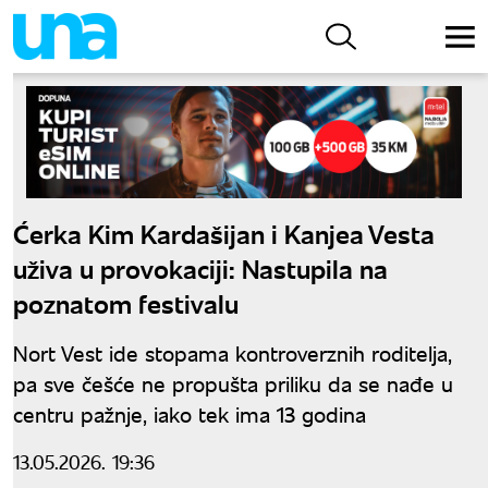
Ćerka Kim Kardašijan i Kanjea Vesta
uživa u provokaciji: Nastupila na
poznatom festivalu
Nort Vest ide stopama kontroverznih roditelja,
pa sve češće ne propušta priliku da se nađe u
centru pažnje, iako tek ima 13 godina
13.05.2026. 19:36