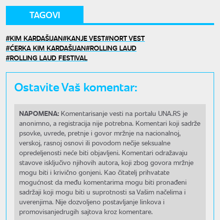
TAGOVI
KIM KARDAŠIJAN
KANJE VEST
NORT VEST
ĆERKA KIM KARDAŠIJAN
ROLLING LAUD
ROLLING LAUD FESTIVAL
Ostavite Vaš komentar:
NAPOMENA:
Komentarisanje vesti na portalu UNA.RS je
anonimno, a registracija nije potrebna. Komentari koji sadrže
psovke, uvrede, pretnje i govor mržnje na nacionalnoj,
verskoj, rasnoj osnovi ili povodom nečije seksualne
opredeljenosti neće biti objavljeni. Komentari odražavaju
stavove isključivo njihovih autora, koji zbog govora mržnje
mogu biti i krivično gonjeni. Kao čitatelj prihvatate
mogućnost da među komentarima mogu biti pronađeni
sadržaji koji mogu biti u suprotnosti sa Vašim načelima i
uverenjima. Nije dozvoljeno postavljanje linkova i
promovisanjedrugih sajtova kroz komentare.