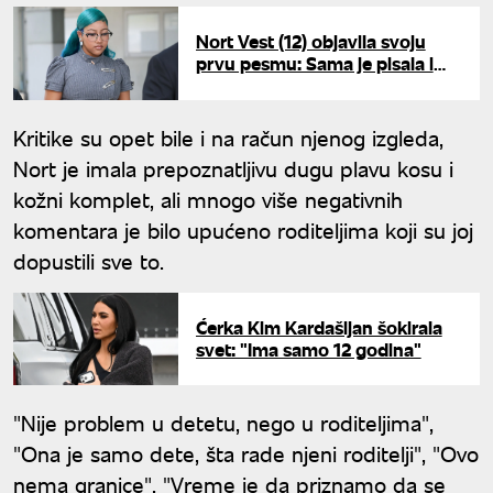
Nort Vest (12) objavila svoju
prvu pesmu: Sama je pisala i
producirala - poslušajte je
Kritike su opet bile i na račun njenog izgleda,
Nort je imala prepoznatljivu dugu plavu kosu i
kožni komplet, ali mnogo više negativnih
komentara je bilo upućeno roditeljima koji su joj
dopustili sve to.
Ćerka Kim Kardašijan šokirala
svet: "Ima samo 12 godina"
"Nije problem u detetu, nego u roditeljima",
"Ona je samo dete, šta rade njeni roditelji", "Ovo
nema granice", "Vreme je da priznamo da se