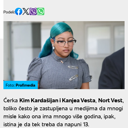
Podeli:
Profimedia
Foto:
Ćerka
Kim Kardašijan i Kanjea Vesta
,
Nort Vest
,
toliko često je zastupljena u medijima da mnogi
misle kako ona ima mnogo više godina, ipak,
istina je da tek treba da napuni 13.