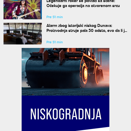
Legendarni roker se povlači sa scene:
Očekuje ga operacija na otvorenom srcu
Pre 51 min
Alarm zbog istorijski niskog Dunava:
Proizvodnja struje pala 50 odsto, evo da li je
snabdevanje ugroženo
Pre 51 min