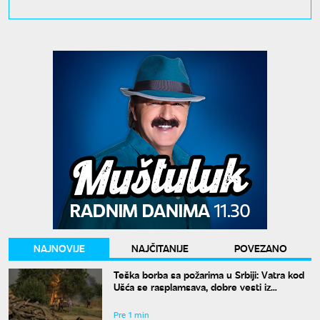
NAJNOVIJE
NAJČITANIJE
POVEZANO
Teška borba sa požarima u Srbiji: Vatra kod
Ušća se rasplamsava, dobre vesti iz
Deliblata
Pre 1 min