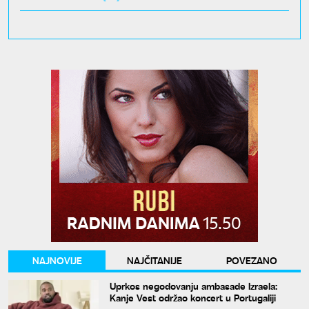
NAJNOVIJE
NAJČITANIJE
POVEZANO
Uprkos negodovanju ambasade Izraela:
Kanje Vest održao koncert u Portugaliji