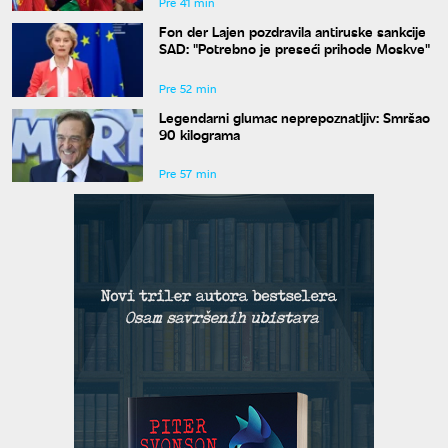
Pre 41 min
Fon der Lajen pozdravila antiruske sankcije
SAD: "Potrebno je preseći prihode Moskve"
Pre 52 min
Legendarni glumac neprepoznatljiv: Smršao
90 kilograma
Pre 57 min