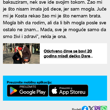
baksuziram, nek sve ide svojim tokom. Žao mi
je što nisam imala još dece, jer sam mogla. Juče
mi je Kosta rekao žao mi je što nemam brata.
Mogla bih da rodim, ali da li bih mogla posle sve
ostalo ne znam... Mada, sve je moguće samo da
smo živi i zdravi", rekla je ona.
Otkriveno čime se bavi 20
godina mlađi dečko Dare
Bubamare: Svi su mislili da je
tajkun
Preuzmite mobilnu aplikaciju:
Podeli: