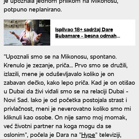
je upoznala jednom prilikom na Mikonosu,
potpuno neplanirano.
Isplivao 18+ sadržaj Dare
Bubamare - besna odmah
angažovala advokata: "Zna se
ko je to pustio u javnost"
"Upoznali smo se na Mikonosu, spontano.
Krenulo je zezanje, priča... Prvo smo se družili,
izlazili, mene je oduševljavalo koliko je on
zabavan dečko, kako lepo priča. Kad je on otišao
u Dubai da živi viđali smo se na relaciji Dubai -
Novi Sad. Iako je od početka postojala strast i
privlačnost, meni je neverovatno koliko smo mi
kliknuli kao osobe. On nije samo moj momak,
već životni partner na koga mogu da se
oslonim", počela je Dara na "
Hype
" televiziji,