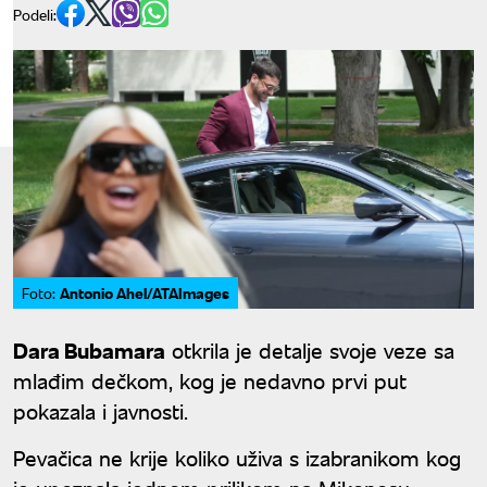
Podeli:
Antonio Ahel/ATAImages
Foto:
Dara Bubamara
otkrila je detalje svoje veze sa
mlađim dečkom, kog je nedavno prvi put
pokazala i javnosti.
Pevačica ne krije koliko uživa s izabranikom kog