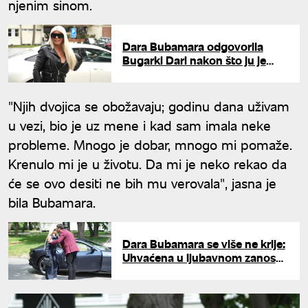
njenim sinom.
Dara Bubamara odgovorila
Bugarki Dari nakon što ju je
pomenula na Evroviziji:
"Energijo moja"
"Njih dvojica se obožavaju; godinu dana uživam
u vezi, bio je uz mene i kad sam imala neke
probleme. Mnogo je dobar, mnogo mi pomaže.
Krenulo mi je u životu. Da mi je neko rekao da
će se ovo desiti ne bih mu verovala", jasna je
bila Bubamara.
Dara Bubamara se više ne krije:
Uhvaćena u ljubavnom zanosu
sa mlađim izabranikom