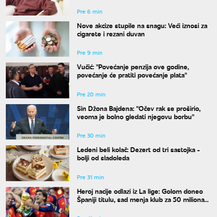
Pre 6 min
Nove akcize stupile na snagu: Veći iznosi za
cigarete i rezani duvan
Pre 9 min
Vučić: "Povećanje penzija ove godine,
povećanje će pratiti povećanje plata"
Pre 20 min
Sin Džona Bajdena: "Očev rak se proširio,
veoma je bolno gledati njegovu borbu"
Pre 30 min
Ledeni beli kolač: Dezert od tri sastojka -
bolji od sladoleda
Pre 31 min
Heroj nacije odlazi iz La lige: Golom doneo
Španiji titulu, sad menja klub za 50 miliona
evra