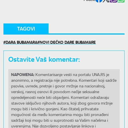
TAGOVI
DARA BUBAMARA
NOVI DEČKO DARE BUBAMARE
Ostavite Vaš komentar:
NAPOMENA:
Komentarisanje vesti na portalu UNA.RS je
anonimno, a registracija nije potrebna. Komentari koji sadrže
psovke, uvrede, pretnje i govor mržnje na nacionalnoj,
verskoj, rasnoj osnovi ili povodom nečije seksualne
opredeljenosti neće biti objavljeni. Komentari odražavaju
stavove isključivo njihovih autora, koji zbog govora mržnje
mogu biti i krivično gonjeni. Kao čitatelj prihvatate
mogućnost da među komentarima mogu biti pronađeni
sadržaji koji mogu biti u suprotnosti sa Vašim načelima i
uverenjima. Nije dozvoljeno postavljanje linkova i