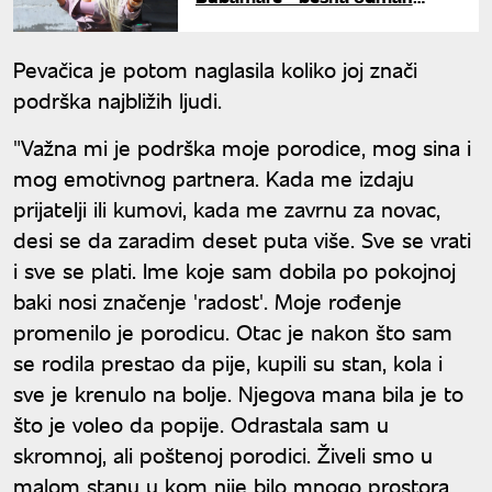
angažovala advokata: "Zna se
ko je to pustio u javnost"
Pevačica je potom naglasila koliko joj znači
podrška najbližih ljudi.
"Važna mi je podrška moje porodice, mog sina i
mog emotivnog partnera. Kada me izdaju
prijatelji ili kumovi, kada me zavrnu za novac,
desi se da zaradim deset puta više. Sve se vrati
i sve se plati. Ime koje sam dobila po pokojnoj
baki nosi značenje 'radost'. Moje rođenje
promenilo je porodicu. Otac je nakon što sam
se rodila prestao da pije, kupili su stan, kola i
sve je krenulo na bolje. Njegova mana bila je to
što je voleo da popije. Odrastala sam u
skromnoj, ali poštenoj porodici. Živeli smo u
malom stanu u kom nije bilo mnogo prostora.