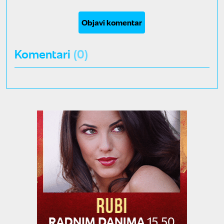
Objavi komentar
Komentari
(0)