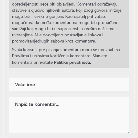
opredeljenosti neće biti objavljeni. Komentari odražavaju
stavove isključivo njihovih autora, koji zbog govora mržnje
mogu biti i krivično gonjeni. Kao čitatelj prihvatate
mogućnost da među komentarima mogu biti pronađeni
sadržaji koji mogu biti u suprotnosti sa Vašim načelima i
uverenjima. Nije dozvoljeno postavljanje linkova i
promovisanjedrugih sajtova kroz komentare.
Svaki korisnik pre pisanja komentara mora se upoznati sa
Pravilima i uslovima korišćenja komentara. Slanjem
Politiku privatnosti.
komentara prihvatate