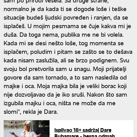
normalno je da kada ti se dogode loše i teške
situacije budeš ljudski povređen i ranjen, da se
isplačeš. U mojim pesmama se čuje kakva mi je
duša. Da toga nema, publika me ne bi volela.
Kada mi se desi nešto loše, tog momenta se
isplačem, poludim i pitam se zašto se to dešava
kada nisam zaslužila, ali se brzo podignem. Svu
svoju bol pretvorila sam u snagu. Moji prijatelji
govore da sam tornado, a to sam nasledila od
majke i oca. Moja majka bila je veliki borac koji
nije dozvoljavao da je iko sruši. Nakon što sam
izgubila majku i oca, ništa ne može da me
slomi", rekla je Dara.
Isplivao 18+ sadržaj Dare
Bubamare - besna odmah