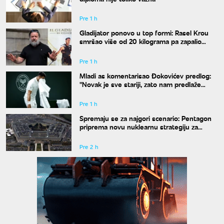
Pre 1 h
Gladijator ponovo u top formi: Rasel Krou
smršao više od 20 kilograma pa zapalio
društvene mreže novim izgledom
Pre 1 h
Mladi as komentarisao Đokovićev predlog:
"Novak je sve stariji, zato nam predlaže
kraće mečeve"
Pre 1 h
Spremaju se za najgori scenario: Pentagon
priprema novu nuklearnu strategiju za
eventualni sukob sa Rusijom i Kinom
Pre 2 h