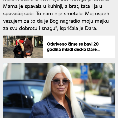
Mama je spavala u kuhinji, a brat, tata i ja u
spavaćoj sobi. To nam nije smetalo. Moj uspeh
vezujem za to da je Bog nagradio moju majku
za svu dobrotu i snagu", ispričala je Dara.
Otkriveno čime se bavi 20
godina mlađi dečko Dare
Bubamare: Svi su mislili da je
tajkun