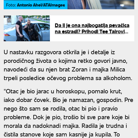
Antonio Ahel/ATAImages
Foto:
Da li je ona najbogatija pevačica
na estradi? Prihodi Tee Tairović
su milionski
U nastavku razgovora otkrila je i detalje iz
porodičnog života o kojima retko govori javno,
navodeći da su njen brat Zoran i majka Milica
trpeli posledice očevog problema sa alkoholom.
"Otac je bio jarac u horoskopu, pomalo krut,
iako dobar čovek. Bio je namazan, gospodin. Pre
nego što sam se rodila, otac bi pio i pravio
probleme. Dok je pio, trošio bi sve pare koje bi
morala da nadoknadi majka. Radila je trudna i
čistila stanove koje sam kasnije ja kupila. To