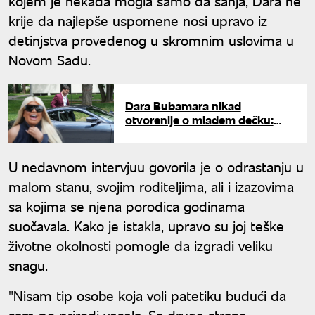
kojem je nekada mogla samo da sanja, Dara ne
krije da najlepše uspomene nosi upravo iz
detinjstva provedenog u skromnim uslovima u
Novom Sadu.
Dara Bubamara nikad
otvorenije o mlađem dečku:
"Ima malo više od 26 godina"
U nedavnom intervjuu govorila je o odrastanju u
malom stanu, svojim roditeljima, ali i izazovima
sa kojima se njena porodica godinama
suočavala. Kako je istakla, upravo su joj teške
životne okolnosti pomogle da izgradi veliku
snagu.
"Nisam tip osobe koja voli patetiku budući da
sam po prirodi vesela. Sa druge strane,