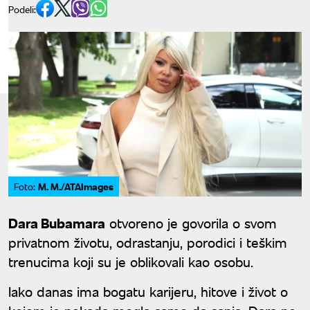
Podeli:
M. M./ATAImages
Foto:
Dara Bubamara
otvoreno je govorila o svom
privatnom životu, odrastanju, porodici i teškim
trenucima koji su je oblikovali kao osobu.
Iako danas ima bogatu karijeru, hitove i život o