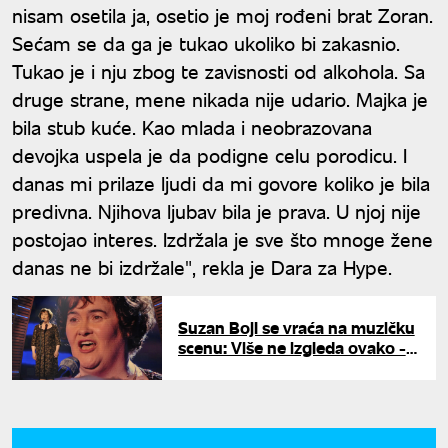
nisam osetila ja, osetio je moj rođeni brat Zoran.
Sećam se da ga je tukao ukoliko bi zakasnio.
Tukao je i nju zbog te zavisnosti od alkohola. Sa
druge strane, mene nikada nije udario. Majka je
bila stub kuće. Kao mlada i neobrazovana
devojka uspela je da podigne celu porodicu. I
danas mi prilaze ljudi da mi govore koliko je bila
predivna. Njihova ljubav bila je prava. U njoj nije
postojao interes. Izdržala je sve što mnoge žene
danas ne bi izdržale", rekla je Dara za Hype.
Suzan Bojl se vraća na muzičku
scenu: Više ne izgleda ovako -
nećete je prepoznati