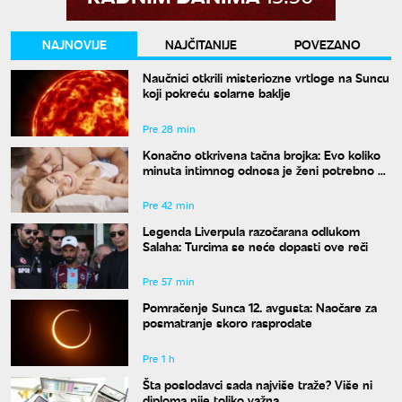
NAJNOVIJE
NAJČITANIJE
POVEZANO
Naučnici otkrili misteriozne vrtloge na Suncu
koji pokreću solarne baklje
Pre 28 min
Konačno otkrivena tačna brojka: Evo koliko
minuta intimnog odnosa je ženi potrebno da
bi bila potpuno zadovoljna
Pre 42 min
Legenda Liverpula razočarana odlukom
Salaha: Turcima se neće dopasti ove reči
Pre 57 min
Pomračenje Sunca 12. avgusta: Naočare za
posmatranje skoro rasprodate
Pre 1 h
Šta poslodavci sada najviše traže? Više ni
diploma nije toliko važna