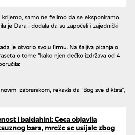
ne krijemo, samo ne želimo da se eksponiramo.
a je Dara i dodala da su započeli i zajednički
ada je otvorio svoju firmu. Na šaljiva pitanja o
raseta o tome "kako njen dečko izdržava od 4
oručila:
novim izabranikom, rekavši da "Bog sve diktira",
ost i baldahini: Ceca objavila
ksuznog bara, mreže se usijale zbog