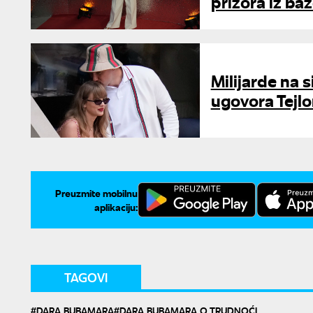
prizora iz ba
Milijarde na 
ugovora Tejlor
Preuzmite mobilnu
aplikaciju:
TAGOVI
DARA BUBAMARA
DARA BUBAMARA O TRUDNOĆI