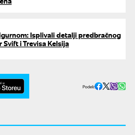
zena
sigurnom: Isplivali detalji predbračnog
 Svift i Trevisa Kelsija
Podeli: