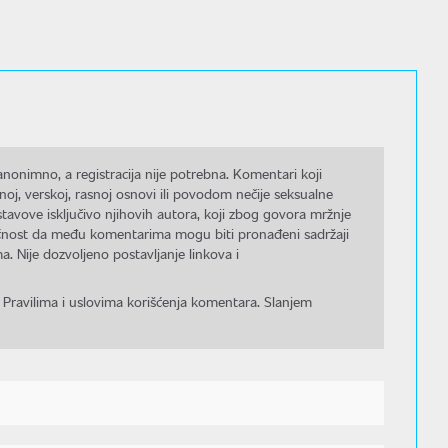
nonimno, a registracija nije potrebna. Komentari koji
noj, verskoj, rasnoj osnovi ili povodom nečije seksualne
stavove isključivo njihovih autora, koji zbog govora mržnje
gućnost da među komentarima mogu biti pronađeni sadržaji
a. Nije dozvoljeno postavljanje linkova i
 Pravilima i uslovima korišćenja komentara. Slanjem