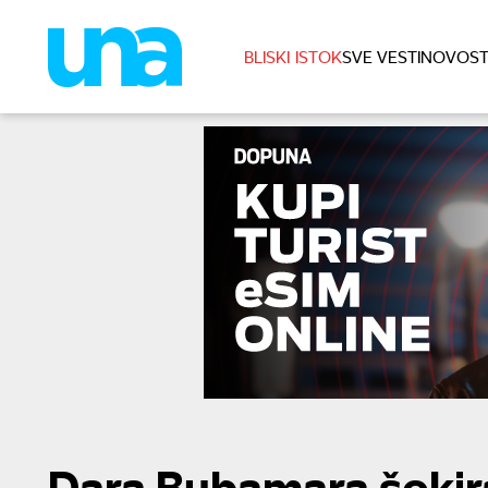
BLISKI ISTOK
SVE VESTI
NOVOST
Dara Bubamara šokir