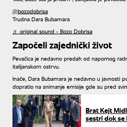
@bozodobrisa
Trudna Dara Bubamara
♬ original sound - Bozo Dobrisa
Započeli zajednički život
Pevačica je nedavno predah od napornog radnog
italijanskom ostrvu.
Inače, Dara Bubamara je nedavno u javnosti po
dopratio na snimanje emisije gde su pred svim
Brat Kejt Mid
sestri dok se l