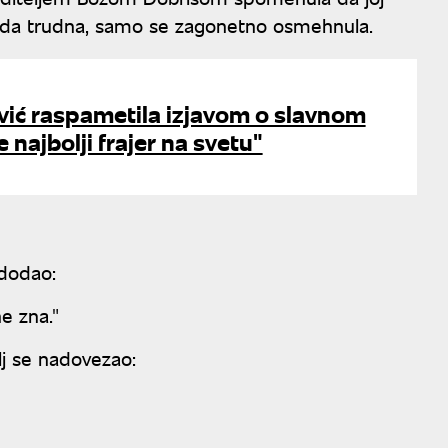
 možda trudna, samo se zagonetno osmehnula.
vić raspametila izjavom o slavnom
 najbolji frajer na svetu"
 dodao:
e zna."
lj se nadovezao: