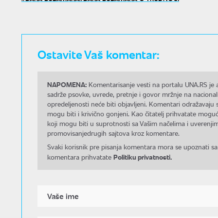
Ostavite Vaš komentar:
NAPOMENA:
Komentarisanje vesti na portalu UNA.RS je a
sadrže psovke, uvrede, pretnje i govor mržnje na nacional
opredeljenosti neće biti objavljeni. Komentari odražavaju 
mogu biti i krivično gonjeni. Kao čitatelj prihvatate mo
koji mogu biti u suprotnosti sa Vašim načelima i uverenjim
promovisanjedrugih sajtova kroz komentare.
Svaki korisnik pre pisanja komentara mora se upoznati sa
Politiku privatnosti.
komentara prihvatate