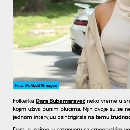
M. M./ATAImages
Foto:
Folkerka
Dara Bubamaraveć
neko vreme u sre
kojim uživa punim plućima. Njih dvoje su se ned
jednom intervjuu zaintrigirala na temu
trudnoć
Dara je, naime, u razgovoru sa crnogorskim 