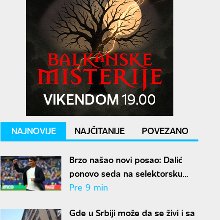
NAJNOVIJE
NAJČITANIJE
POVEZANO
Brzo našao novi posao: Dalić
ponovo seda na selektorsku
klupu za pet miliona evra
Pre 9 min
godišnje
Gde u Srbiji može da se živi i sa