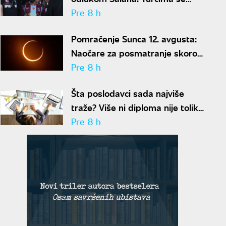
neće dopasti ove reči
Pre 8 h
Pomračenje Sunca 12. avgusta:
Naočare za posmatranje skoro
rasprodate
Pre 8 h
Šta poslodavci sada najviše
traže? Više ni diploma nije toliko
važna
Pre 8 h