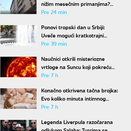
nižim mesečnim primanjima?
Ovih sedam gradova spada u
Pre 24 min
idealne
Ponovi tropski dan u Srbiji:
Uveče mogući kratkotrajni
pljuskovi sa grmljavinom
Pre 39 min
Naučnici otkrili misteriozne
vrtloge na Suncu koji pokreću
solarne baklje
Pre 7 h
Konačno otkrivena tačna brojka:
Evo koliko minuta intimnog
odnosa je ženi potrebno da bi
Pre 7 h
bila potpuno zadovoljna
Legenda Liverpula razočarana
odlukom Salaha: Turcima se