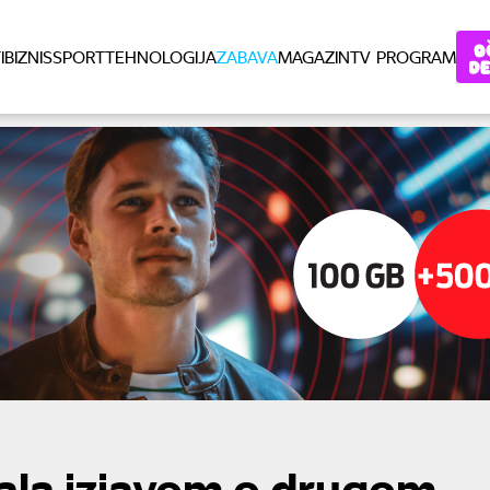
I
BIZNIS
SPORT
TEHNOLOGIJA
ZABAVA
MAGAZIN
TV PROGRAM
ala izjavom o drugom