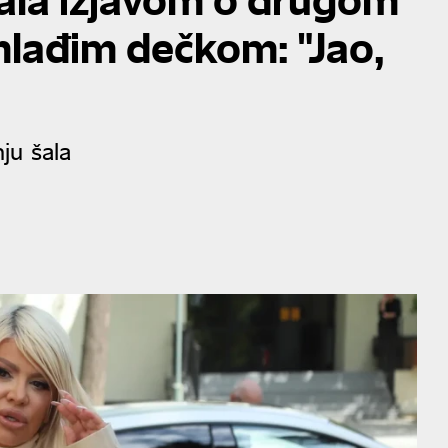
mlađim dečkom: "Jao,
ju šala