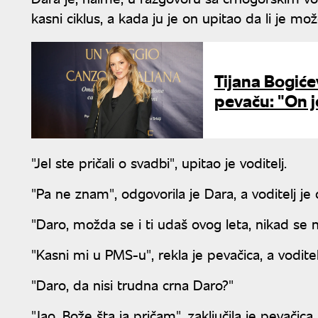
kasni ciklus, a kada ju je on upitao da li je
Tijana Bogiće
pevaču: "On je
"Jel ste pričali o svadbi", upitao je voditelj.
"Pa ne znam", odgovorila je Dara, a voditelj je
"Daro, možda se i ti udaš ovog leta, nikad se n
"Kasni mi u PMS-u", rekla je pevačica, a vodite
"Daro, da nisi trudna crna Daro?"
"Jao, Bože šta ja pričam", zaključila je pevačica.