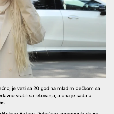
ćnoj je vezi sa 20 godina mlađim dečkom sa
avno vratili sa letovanja, a ona je sada u
e.
voditeljem Božom Dobrišom spomenula da joj