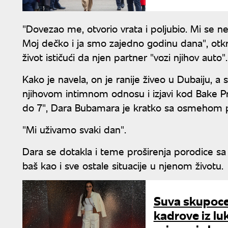
"Dovezao me, otvorio vrata i poljubio. Mi se 
Moj dečko i ja smo zajedno godinu dana", otkril
život ističući da njen partner "vozi njihov auto".
Kako je navela, on je ranije živeo u Dubaiju, a s
njihovom intimnom odnosu i izjavi kod Bake P
do 7", Dara Bubamara je kratko sa osmehom p
"Mi uživamo svaki dan".
Dara se dotakla i teme proširenja porodice sa 
baš kao i sve ostale situacije u njenom životu.
Suva skupocen
kadrove iz lu