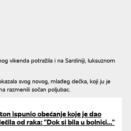
 vikenda potražila i na Sardiniji, luksuznom
kazala svog novog, mlađeg dečka, koji ju je
a razmenili sočan poljubac.
lton ispunio obećanje koje je dao
ečila od raka: "Dok si bila u bolnici..."