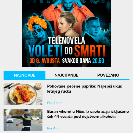
NAJNOVIJE
NAJČITANIJE
POVEZANO
Pohovane pečene paprike: Najlepši ukus
letnjeg ručka
Pre 2 min
Buran vikend u Nišu: Iz saobraćaja isključeno
čak 44 vozača pod dejstvom alkohola
Pre 4 min