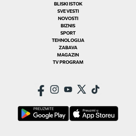
BLISKI ISTOK
SVE VESTI
NOVOSTI
BIZNIS
SPORT
TEHNOLOGIJA
ZABAVA
MAGAZIN
TV PROGRAM