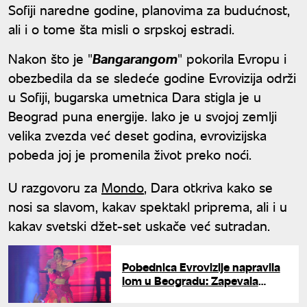
Sofiji naredne godine, planovima za budućnost,
ali i o tome šta misli o srpskoj estradi.
Nakon što je "
Bangarangom
" pokorila Evropu i
obezbedila da se sledeće godine Evrovizija održi
u Sofiji, bugarska umetnica Dara stigla je u
Beograd puna energije. Iako je u svojoj zemlji
velika zvezda već deset godina, evrovizijska
pobeda joj je promenila život preko noći.
U razgovoru za
Mondo
, Dara otkriva kako se
nosi sa slavom, kakav spektakl priprema, ali i u
kakav svetski džet-set uskače već sutradan.
Pobednica Evrovizije napravila
lom u Beogradu: Zapevala
Cecinu "Kukavicu" i bacila