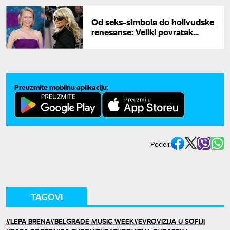
Od seks-simbola do holivudske
renesanse: Veliki povratak
Pamele Anderson
Preuzmite mobilnu aplikaciju:
Podeli:
TAGOVI
LEPA BRENA
BELGRADE MUSIC WEEK
EVROVIZIJA U SOFIJI