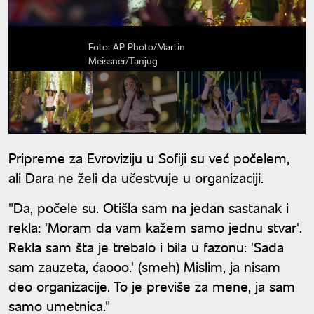
Foto: AP Photo/Martin
Meissner/Tanjug
Pripreme za Evroviziju u Sofiji su već počelem,
ali Dara ne želi da učestvuje u organizaciji.
"Da, počele su. Otišla sam na jedan sastanak i
rekla: 'Moram da vam kažem samo jednu stvar'.
Rekla sam šta je trebalo i bila u fazonu: 'Sada
sam zauzeta, ćaooo.' (smeh) Mislim, ja nisam
deo organizacije. To je previše za mene, ja sam
samo umetnica."