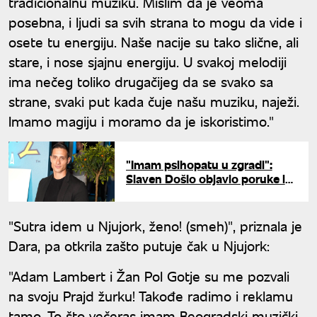
tradicionalnu muziku. Mislim da je veoma
posebna, i ljudi sa svih strana to mogu da vide i
osete tu energiju. Naše nacije su tako slične, ali
stare, i nose sjajnu energiju. U svakoj melodiji
ima nečeg toliko drugačijeg da se svako sa
strane, svaki put kada čuje našu muziku, naježi.
Imamo magiju i moramo da je iskoristimo."
"Imam psihopatu u zgradi":
Slaven Došlo objavio poruke i
pretnje koje dobija od
anonimnog komšije
"Sutra idem u Njujork, ženo! (smeh)", priznala je
Dara, pa otkrila zašto putuje čak u Njujork:
"Adam Lambert i Žan Pol Gotje su me pozvali
na svoju Prajd žurku! Takođe radimo i reklamu
tamo. To što večeras imam Beogradski muzički