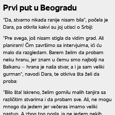
publiku u trans
Prvi put u Beogradu
"Da, stvarno nikada ranije nisam bila", počela je
Dara, pa otkrila kakvi su joj utisci o Srbiji:
"Pre svega, još nisam stigla da vidim grad. Ali
planiram! Čim završimo sa intervjuima, ići ću
malo da razgledam. Barem želim da probam
neku hranu, jer znam u čemu smo najbolji na
Balkanu – hrana je naša stvar, a i ja sam veliki
gurman", navodi Dara, te otkriva šta želi da
proba:
"Bilo šta! Iskreno, želim gomilu malih tanjira sa
različitim stvarima i da probam sve. Ali, ne mogu
mnogo da jedem jer večeras imamo veliki
nastup. A zbog tog posla, ja ne jedem nekih