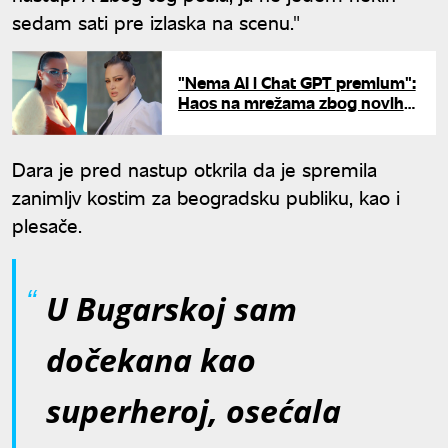
sedam sati pre izlaska na scenu."
"Nema AI i Chat GPT premium":
Haos na mrežama zbog novih
albuma Milice i Prije - jedna
ubedljivo vodi
Dara je pred nastup otkrila da je spremila
zanimljv kostim za beogradsku publiku, kao i
plesače.
U Bugarskoj sam
dočekana kao
superheroj, osećala