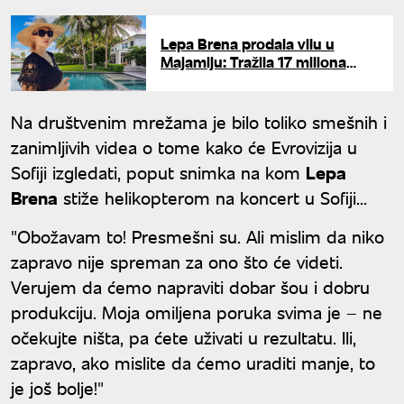
Lepa Brena prodala vilu u
Majamiju: Tražila 17 miliona
dolara za imanje na obali, pa
morala da spusti cenu
Na društvenim mrežama je bilo toliko smešnih i
zanimljivih videa o tome kako će Evrovizija u
Sofiji izgledati, poput snimka na kom
Lepa
Brena
stiže helikopterom na koncert u Sofiji...
"Obožavam to! Presmešni su. Ali mislim da niko
zapravo nije spreman za ono što će videti.
Verujem da ćemo napraviti dobar šou i dobru
produkciju. Moja omiljena poruka svima je – ne
očekujte ništa, pa ćete uživati u rezultatu. Ili,
zapravo, ako mislite da ćemo uraditi manje, to
je još bolje!"