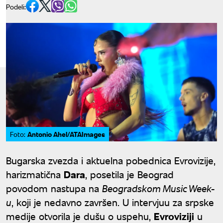
Podeli:
Antonio Ahel/ATAImages
Foto:
Bugarska zvezda i aktuelna pobednica Evrovizije,
harizmatična
Dara
, posetila je Beograd
povodom nastupa na
Beogradskom Music Week-
u
, koji je nedavno završen. U intervjuu za srpske
medije otvorila je dušu o uspehu,
Evroviziji
u