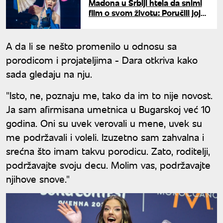
Madona u Srbiji htela da snimi
film o svom životu: Poručili joj
da u našoj zemlji "neće izdržati
ni četiri dana"
A da li se nešto promenilo u odnosu sa
porodicom i projateljima - Dara otkriva kako
sada gledaju na nju.
"Isto, ne, poznaju me, tako da im to nije novost.
Ja sam afirmisana umetnica u Bugarskoj već 10
godina. Oni su uvek verovali u mene, uvek su
me podržavali i voleli. Izuzetno sam zahvalna i
srećna što imam takvu porodicu. Zato, roditelji,
podržavajte svoju decu. Molim vas, podržavajte
njihove snove."