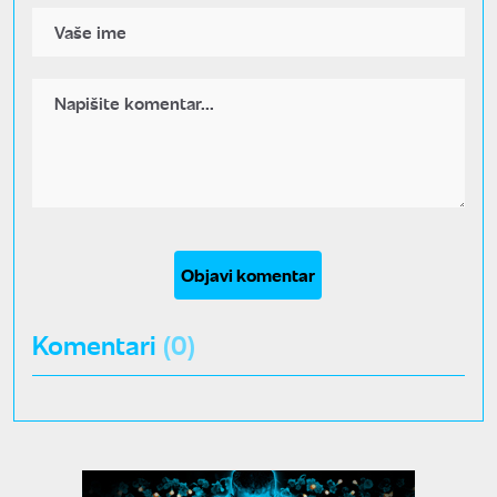
Objavi komentar
Komentari
(0)