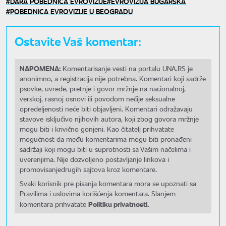
DARA POBEDNICA EVROVIZIJE
EVROVIZIJA BUGARSKA
POBEDNICA EVROVIZIJE U BEOGRADU
Ostavite Vaš komentar:
NAPOMENA:
Komentarisanje vesti na portalu UNA.RS je
anonimno, a registracija nije potrebna. Komentari koji sadrže
psovke, uvrede, pretnje i govor mržnje na nacionalnoj,
verskoj, rasnoj osnovi ili povodom nečije seksualne
opredeljenosti neće biti objavljeni. Komentari odražavaju
stavove isključivo njihovih autora, koji zbog govora mržnje
mogu biti i krivično gonjeni. Kao čitatelj prihvatate
mogućnost da među komentarima mogu biti pronađeni
sadržaji koji mogu biti u suprotnosti sa Vašim načelima i
uverenjima. Nije dozvoljeno postavljanje linkova i
promovisanjedrugih sajtova kroz komentare.
Svaki korisnik pre pisanja komentara mora se upoznati sa
Pravilima i uslovima korišćenja komentara. Slanjem
Politiku privatnosti.
komentara prihvatate