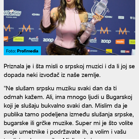
Profimedia
Foto:
Priznala je i šta misli o srpskoj muzici i da li joj se
dopada neki izvođač iz naše zemlje.
"Ne slušam srpsku muziku svaki dan da ti
odmah kažem. Ali, ima mnogo ljudi u Bugarskoj
koji je slušaju bukvalno svaki dan. Mislim da je
publika tamo podeljena između slušanja srpske,
bugarske ili grčke muzike. Super mi je što volite
svoje umetnike i podržavate ih, a volim i vašu