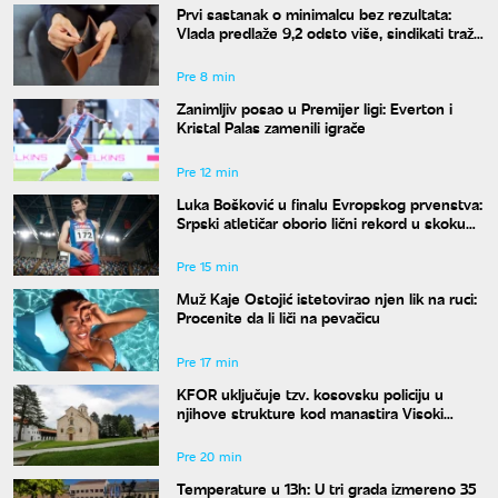
Prvi sastanak o minimalcu bez rezultata:
Vlada predlaže 9,2 odsto više, sindikati traže
dvocifren rast za 2027. godinu
Pre 8 min
Zanimljiv posao u Premijer ligi: Everton i
Kristal Palas zamenili igrače
Pre 12 min
Luka Bošković u finalu Evropskog prvenstva:
Srpski atletičar oborio lični rekord u skoku
udalj
Pre 15 min
Muž Kaje Ostojić istetovirao njen lik na ruci:
Procenite da li liči na pevačicu
Pre 17 min
KFOR uključuje tzv. kosovsku policiju u
njihove strukture kod manastira Visoki
Dečani
Pre 20 min
Temperature u 13h: U tri grada izmereno 35