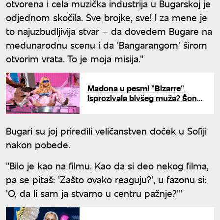
otvorena i cela muzička industrija u Bugarskoj je
odjednom skočila. Sve brojke, sve! I za mene je
to najuzbudljivija stvar – da dovedem Bugare na
međunarodnu scenu i da 'Bangarangom' širom
otvorim vrata. To je moja misija."
Madona u pesmi "Bizarre"
isprozivala bivšeg muža? Šon
Pen na tapetu
Bugari su joj priredili veličanstven doček u Sofiji
nakon pobede.
"Bilo je kao na filmu. Kao da si deo nekog filma,
pa se pitaš: 'Zašto ovako reaguju?', u fazonu si:
'O, da li sam ja stvarno u centru pažnje?'"