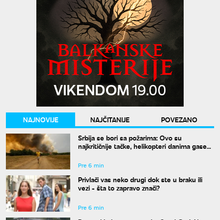
NAJNOVIJE
NAJČITANIJE
POVEZANO
Srbija se bori sa požarima: Ovo su
najkritičnije tačke, helikopteri danima gase
vatru
Pre 6 min
Privlači vas neko drugi dok ste u braku ili
vezi - šta to zapravo znači?
Pre 6 min