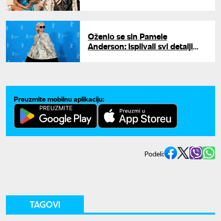
porukom čestitala Indi
rođendan
Oženio se sin Pamele
Anderson: Isplivali svi detalji
glamurozne svadbe u Sen
Tropeu
Preuzmite mobilnu aplikaciju:
Podeli:
TAGOVI