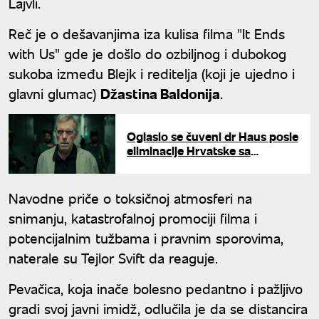
Lajvli.
Reč je o dešavanjima iza kulisa filma "It Ends
with Us" gde je došlo do ozbiljnog i dubokog
sukoba između Blejk i reditelja (koji je ujedno i
glavni glumac)
Džastina Baldonija
.
Oglasio se čuveni dr Haus posle
eliminacije Hrvatske sa
Svetskog prvenstva: "Prava
ludnica"
Navodne priče o toksičnoj atmosferi na
snimanju, katastrofalnoj promociji filma i
potencijalnim tužbama i pravnim sporovima,
naterale su Tejlor Svift da reaguje.
Pevačica, koja inače bolesno pedantno i pažljivo
gradi svoj javni imidž, odlučila je da se distancira