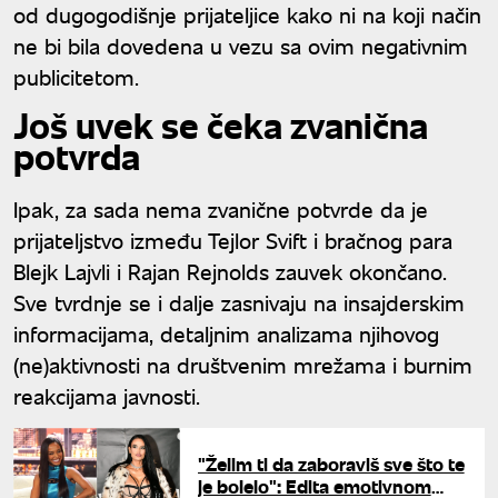
od dugogodišnje prijateljice kako ni na koji način
ne bi bila dovedena u vezu sa ovim negativnim
publicitetom.
Još uvek se čeka zvanična
potvrda
Ipak, za sada nema zvanične potvrde da je
prijateljstvo između Tejlor Svift i bračnog para
Blejk Lajvli i Rajan Rejnolds zauvek okončano.
Sve tvrdnje se i dalje zasnivaju na insajderskim
informacijama, detaljnim analizama njihovog
(ne)aktivnosti na društvenim mrežama i burnim
reakcijama javnosti.
"Želim ti da zaboraviš sve što te
je bolelo": Edita emotivnom