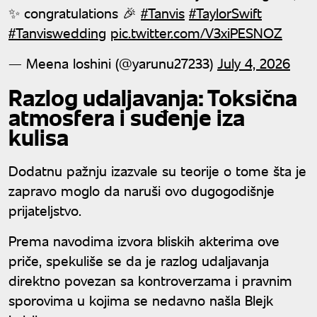
✨ congratulations 🎉
#Tanvis
#TaylorSwift
#Tanviswedding
pic.twitter.com/V3xiPESNOZ
— Meena loshini (@yarunu27233)
July 4, 2026
Razlog udaljavanja: Toksična
atmosfera i suđenje iza
kulisa
Dodatnu pažnju izazvale su teorije o tome šta je
zapravo moglo da naruši ovo dugogodišnje
prijateljstvo.
Prema navodima izvora bliskih akterima ove
priče, spekuliše se da je razlog udaljavanja
direktno povezan sa kontroverzama i pravnim
sporovima u kojima se nedavno našla Blejk