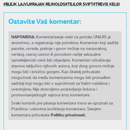
BLEJK LAJVLI
RAJAN REJNOLDS
TEJLOR SVIFT
TREVIS KELSI
Ostavite Vaš komentar:
NAPOMENA:
Komentarisanje vesti na portalu UNA.RS je
anonimno, a registracija nije potrebna. Komentari koji sadrže
psovke, uvrede, pretnje i govor mržnje na nacionalnoj,
verskoj, rasnoj osnovi ili povodom nečije seksualne
opredeljenosti neće biti objavljeni. Komentari odražavaju
stavove isključivo njihovih autora, koji zbog govora mržnje
mogu biti i krivično gonjeni. Kao čitatelj prihvatate
mogućnost da među komentarima mogu biti pronađeni
sadržaji koji mogu biti u suprotnosti sa Vašim načelima i
uverenjima. Nije dozvoljeno postavljanje linkova i
promovisanjedrugih sajtova kroz komentare.
Svaki korisnik pre pisanja komentara mora se upoznati sa
Pravilima i uslovima korišćenja komentara. Slanjem
Politiku privatnosti.
komentara prihvatate