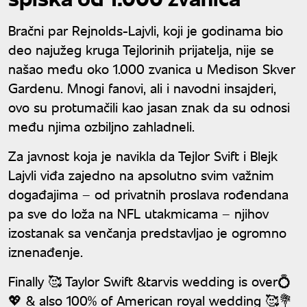
Bračni par Rejnolds-Lajvli, koji je godinama bio
deo najužeg kruga Tejlorinih prijatelja, nije se
našao među oko 1.000 zvanica u Medison Skver
Gardenu. Mnogi fanovi, ali i navodni insajderi,
ovo su protumačili kao jasan znak da su odnosi
među njima ozbiljno zahladneli.
Za javnost koja je navikla da Tejlor Svift i Blejk
Lajvli viđa zajedno na apsolutno svim važnim
događajima – od privatnih proslava rođendana
pa sve do loža na NFL utakmicama – njihov
izostanak sa venčanja predstavljao je ogromno
iznenađenje.
Finally 🥰 Taylor Swift &tarvis wedding is over💍
💖 & also 100% of American royal wedding 🥰💐