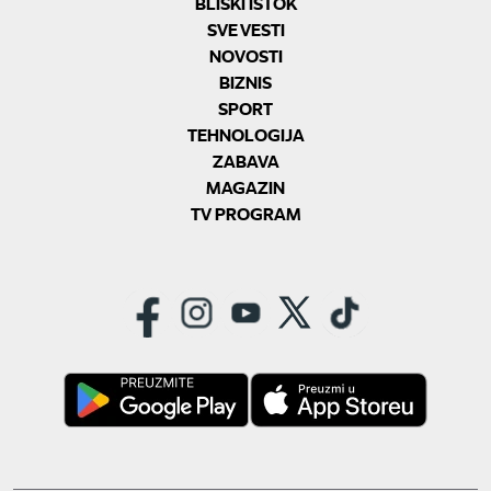
BLISKI ISTOK
SVE VESTI
NOVOSTI
BIZNIS
SPORT
TEHNOLOGIJA
ZABAVA
MAGAZIN
TV PROGRAM