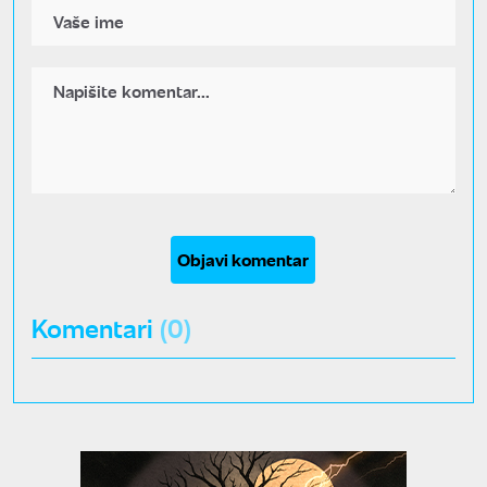
Objavi komentar
Komentari
(0)