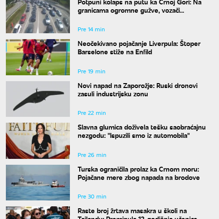
Potpuni kolaps na putu ka Crnoj Gori: Na
granicama ogromne gužve, vozači
upozoravaju na jednu stvar
Pre 14 min
Neočekivano pojačanje Liverpula: Štoper
Barselone stiže na Enfild
Pre 19 min
Novi napad na Zaporožje: Ruski dronovi
zasuli industrijsku zonu
Pre 22 min
Slavna glumica doživela tešku saobraćajnu
nezgodu: "Ispuzili smo iz automobila"
Pre 26 min
Turska ograničila prolaz ka Crnom moru:
Pojačane mere zbog napada na brodove
Pre 30 min
Raste broj žrtava masakra u školi na
Tajlandu: Preminula 12-godišnja učenica