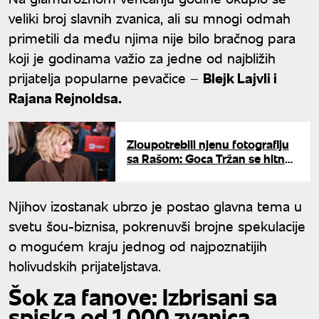
veliki broj slavnih zvanica, ali su mnogi odmah
primetili da među njima nije bilo bračnog para
koji je godinama važio za jedne od najbližih
prijatelja popularne pevačice –
Blejk Lajvli i
Rajana Rejnoldsa.
Zloupotrebili njenu fotografiju
sa Rašom: Goca Tržan se hitno
oglasila, uputila dramatičan
apel
Njihov izostanak ubrzo je postao glavna tema u
svetu šou-biznisa, pokrenuvši brojne spekulacije
o mogućem kraju jednog od najpoznatijih
holivudskih prijateljstava.
Šok za fanove: Izbrisani sa
spiska od 1.000 zvanica