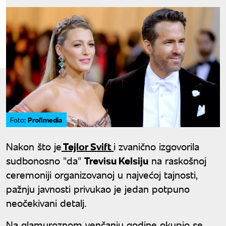
Profimedia
Foto:
Nakon što je
Tejlor Svift
i zvanično izgovorila
sudbonosno "da"
Trevisu Kelsiju
na raskošnoj
ceremoniji organizovanoj u najvećoj tajnosti,
pažnju javnosti privukao je jedan potpuno
neočekivani detalj.
Na glamuroznom venčanju godine okupio se