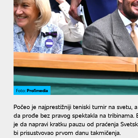
Profimedia
Foto:
Počeo je najprestižniji teniski turnir na svetu
da prođe bez pravog spektakla na tribinama. Bi
je da napravi kratku pauzu od praćenja Svetsk
bi prisustvovao prvom danu takmičenja.