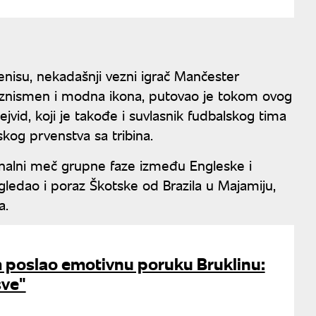
nisu, nekadašnji vezni igrač Mančester
 biznismen i modna ikona, putovao je tokom ovog
vid, koji je takođe i suvlasnik fudbalskog tima
kog prvenstva sa tribina.
finalni meč grupne faze između Engleske i
gledao i poraz Škotske od Brazila u Majamiju,
a.
 poslao emotivnu poruku Bruklinu:
sve"