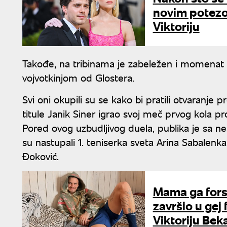
novim potezom
Viktoriju
Takođe, na tribinama je zabeležen i momenat
vojvotkinjom od Glostera.
Svi oni okupili su se kako bi pratili otvaranje
titule Janik Siner igrao svoj meč prvog kola 
Pored ovog uzbudljivog duela, publika je sa ne
su nastupali 1. teniserka sveta Arina Sabalenk
Đoković.
Mama ga forsi
završio u gej 
Viktoriju Be