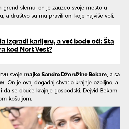
 grend slemu, on je zauzeo svoje mesto u
, a društvo su mu pravili oni koje najviše voli.
 da izgradi karijeru, a već bode oči: Šta
ira kod Nort Vest?
štvu svoje
majke Sandre Džordžine Bekam
, a sa
am
. On je ovaj događaj shvatio krajnje ozbiljno, a
io i da se obuče krajnje gospodski. Dejvid Bekam
lom košuljom.