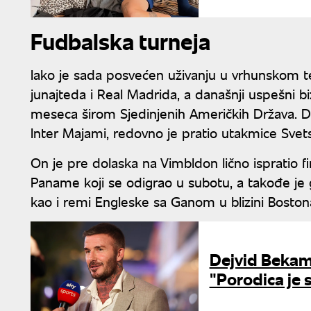
Fudbalska turneja
Iako je sada posvećen uživanju u vrhunskom te
junajteda i Real Madrida, a današnji uspešni
meseca širom Sjedinjenih Američkih Država. Dej
Inter Majami, redovno je pratio utakmice Svets
On je pre dolaska na Vimbldon lično ispratio 
Paname koji se odigrao u subotu, a takođe je 
kao i remi Engleske sa Ganom u blizini Boston
Dejvid Bekam
"Porodica je 