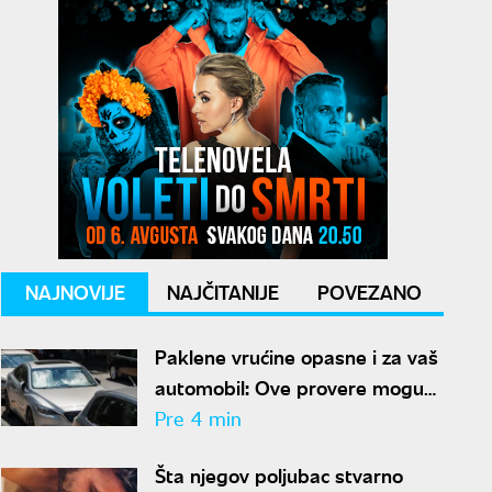
NAJNOVIJE
NAJČITANIJE
POVEZANO
Paklene vrućine opasne i za vaš
automobil: Ove provere mogu
sprečiti kvar i veliki trošak
Pre 4 min
Šta njegov poljubac stvarno