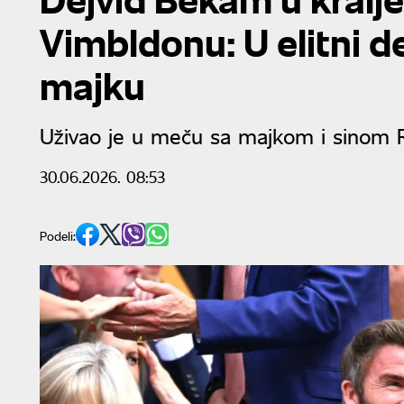
Vimbldonu: U elitni d
majku
Uživao je u meču sa majkom i sino
30.06.2026. 08:53
Podeli: