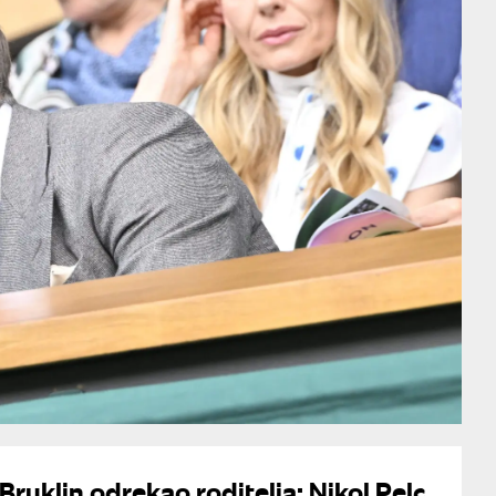
Bruklin odrekao roditelja: Nikol Pelc