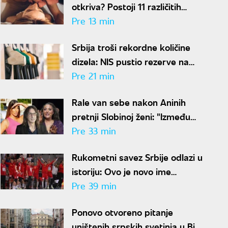
otkriva? Postoji 11 različitih
načina na koji vas ljubi
Pre 13 min
Srbija troši rekordne količine
dizela: NIS pustio rezerve na
tržište, država ima dodatnu
Pre 21 min
zalihu
Rale van sebe nakon Aninih
pretnji Slobinoj ženi: "Između
Jelene i mene nikad ništa nije
Pre 33 min
bilo"
Rukometni savez Srbije odlazi u
istoriju: Ovo je novo ime
srpskog rukometa
Pre 39 min
Ponovo otvoreno pitanje
uništenih srpskih svetinja u BiH: