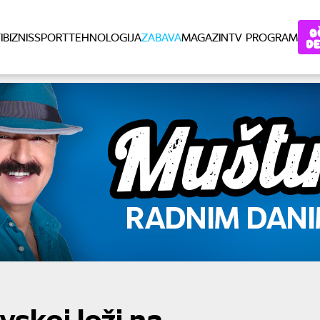
I
BIZNIS
SPORT
TEHNOLOGIJA
ZABAVA
MAGAZIN
TV PROGRAM
vskoj loži na