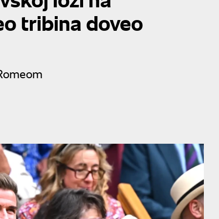
eo tribina doveo
m Romeom