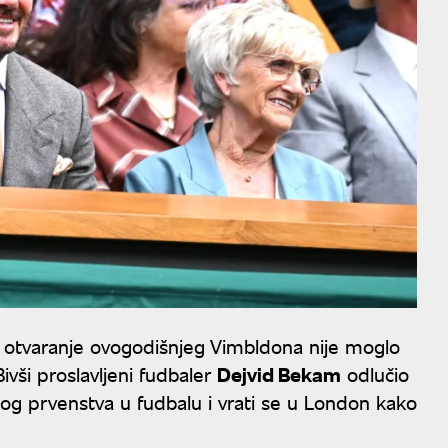
, a otvaranje ovogodišnjeg Vimbldona nije moglo
vši proslavljeni fudbaler
Dejvid Bekam
odlučio
og prvenstva u fudbalu i vrati se u London kako