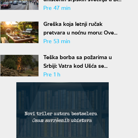
"Znaju ko ih je rušio, ali
Pre 47 min
odgovora nema"
Greška koja letnji ručak
pretvara u noćnu moru: Ove
namirnice postaju otrovne na
Pre 53 min
vrućinama
Teška borba sa požarima u
Srbiji: Vatra kod Ušća se
rasplamsava, dobre vesti iz
Pre 1 h
Deliblata