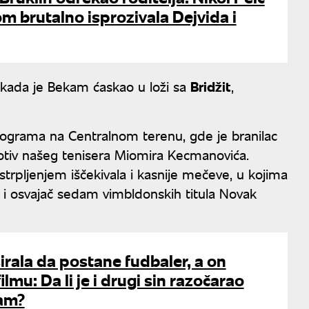
 brutalno isprozivala Dejvida i
 kada je Bekam ćaskao u loži sa
Bridžit
,
 programa na Centralnom terenu, gde je branilac
protiv našeg tenisera Miomira Kecmanovića.
strpljenjem iščekivala i kasnije mečeve, u kojima
a i osvajač sedam vimbldonskih titula Novak
rala da postane fudbaler, a on
filmu: Da li je i drugi sin razočarao
kam?