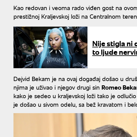
Kao redovan i veoma rado viđen gost na ovom
prestižnoj Kraljevskoj loži na Centralnom terenu
Nije stigla ni
to ljude nerv
Dejvid Bekam je na ovaj događaj došao u dru
njima je uživao i njegov drugi sin
Romeo Bek
kako je sedeo u kraljevskoj loži tako je odluč
je došao u sivom odelu, sa bež kravatom i be