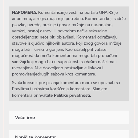
NAPOMENA:
Komentarisanje vesti na portalu UNA.RS je
anonimno, a registracija nije potrebna. Komentari koji sadrže
psovke, uvrede, pretnje i govor mržnje na nacionalnoj,
verskoj, rasnoj osnovi ili povodom nečije seksualne
opredeljenosti neće biti objavljeni. Komentari odražavaju
stavove isključivo njihovih autora, koji zbog govora mržnje
mogu biti i krivično gonjeni. Kao čitatelj prihvatate
mogućnost da među komentarima mogu biti pronađeni
sadržaji koji mogu biti u suprotnosti sa Vašim načelima i
uverenjima. Nije dozvoljeno postavljanje linkova i
promovisanjedrugih sajtova kroz komentare.
Svaki korisnik pre pisanja komentara mora se upoznati sa
Pravilima i uslovima korišćenja komentara. Slanjem
Politiku privatnosti.
komentara prihvatate