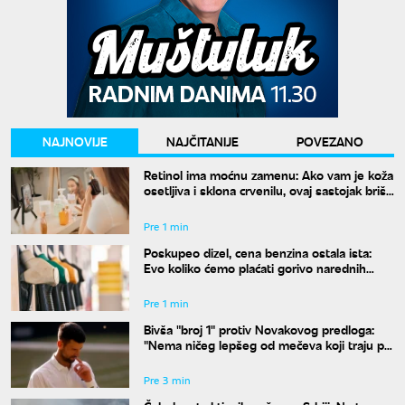
NAJNOVIJE
NAJČITANIJE
POVEZANO
Retinol ima moćnu zamenu: Ako vam je koža
osetljiva i sklona crvenilu, ovaj sastojak briše
bore bez ikakvih iritacija
Pre 1 min
Poskupeo dizel, cena benzina ostala ista:
Evo koliko ćemo plaćati gorivo narednih
sedam dana
Pre 1 min
Bivša "broj 1" protiv Novakovog predloga:
"Nema ničeg lepšeg od mečeva koji traju po
pet sati"
Pre 3 min