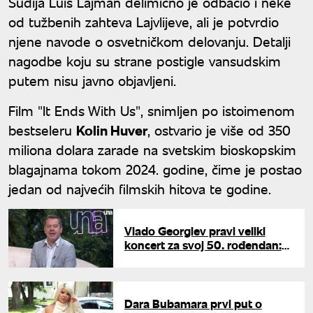
Sudija Luis Lajman delimično je odbacio i neke
od tužbenih zahteva Lajvlijeve, ali je potvrdio
njene navode o osvetničkom delovanju. Detalji
nagodbe koju su strane postigle vansudskim
putem nisu javno objavljeni.
Film "It Ends With Us", snimljen po istoimenom
bestseleru
Kolin Huver
, ostvario je više od 350
miliona dolara zarade na svetskim bioskopskim
blagajnama tokom 2024. godine, čime je postao
jedan od najvećih filmskih hitova te godine.
Vlado Georgiev pravi veliki
koncert za svoj 50. rođendan:
Uživo u programu UNA TV
pokazao humanost na delu
Dara Bubamara prvi put o