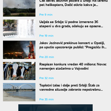
Čak devet aktivnih požara u Srbiji: Na terenu
pet helikoptera, Dačić otkrio kakva je
trenutna situacija
Pre 9 min
Usijala se Srbija: U podne izmereno 36
stepeni u dva grada, očekuju se opasne
vremenske pojave
Pre 19 min
Jakov Jozinović prekinuo koncert u Opatiji,
pa uputio upozorenje publici: "Pregaziću ih
sve"
Pre 20 min
Raspisan konkurs vredan 40 miliona: Novac
namenjen stočarima u Vojvodini
Pre 32 min
Toplotni talas i dalje preti Srbiji: Štab za
vanredne situacije zabranio nepotrebnu
potrošnju vode
Pre 35 min