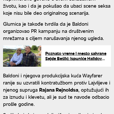
životu, kao i da je pokušao da ubaci scene seksa
koje nisu bile deo originalnog scenarija.
Glumica je takođe tvrdila da je Baldoni
organizovao PR kampanju na društvenim
mrežama s ciljem narušavanja njenog ugleda.
Poznato vreme i mesto sahrane
Sejde Bešlić: Ispuniće Halidovu
poslednju želju
Baldoni i njegova produkcijska kuća Wayfarer
ranije su uzvratili kontratužbom protiv Lajvlijeve i
njenog supruga
Rajana Rejnoldsa
, optužujući ih
za iznudu i klevetu, ali je sud te navode odbacio
prošle godine.