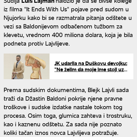
Sudija
Luis Lajman
naložio je da se bivše kolege
iz filma "It Ends With Us" pojave pred sudom u
Njujorku kako bi se razmatrala pitanja odštete u
vezi sa Baldonijevom odbačenom tužbom za
klevetu, vrednom 400 miliona dolara, koja je bila
podneta protiv Lajvlijeve.
JK udarila na Duškovu devojku:
"Ne želim da moje ime stoji uz
žene iz..."
Prema sudskim dokumentima, Blejk Lajvli sada
traži da Džastin Baldoni pokrije njene pravne
troškove i sudske izdatke nastale tokom tog
procesa. Osim toga, glumica zahteva i trostruku,
kao i kaznenu odštetu. Za sada nije poznato
koliki tačan iznos novca Lajvlijeva potražuje.