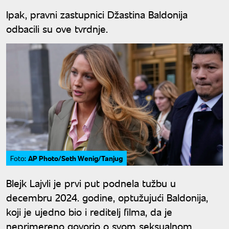
Ipak, pravni zastupnici Džastina Baldonija
odbacili su ove tvrdnje.
AP Photo/Seth Wenig/Tanjug
Foto:
Blejk Lajvli je prvi put podnela tužbu u
decembru 2024. godine, optužujući Baldonija,
koji je ujedno bio i reditelj filma, da je
neprimereno govorio o svom seksualnom