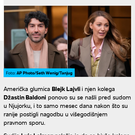
AP Photo/Seth Wenig/Tanjug
Foto:
Američka glumica
Blejk Lajvli
i njen kolega
Džastin Baldoni
ponovo su se našli pred sudom
u Njujorku, i to samo mesec dana nakon što su
ranije postigli nagodbu u višegodišnjem
pravnom sporu.