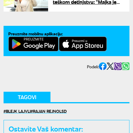
teškom detinjstvu: "Majka je
trudna čistila stanove koje sam
ja kasnije kupila"
Preuzmite mobilnu aplikaciju:
Podeli:
TAGOVI
BLEJK LAJVLI
RAJAN REJNOLSD
Ostavite Vaš komentar: