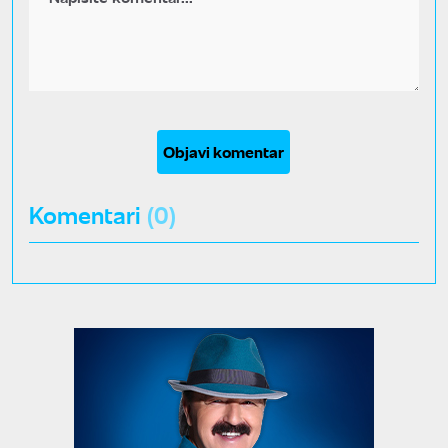
Objavi komentar
Komentari
(0)