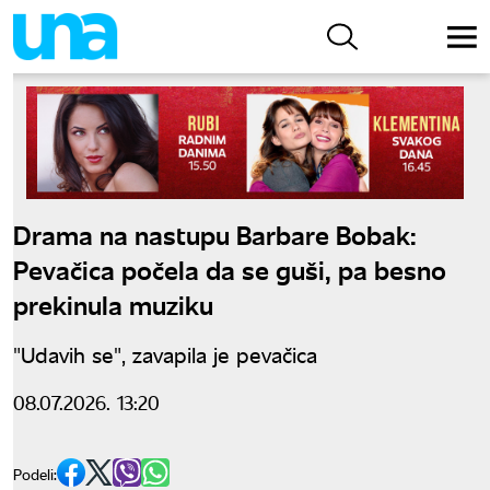
Drama na nastupu Barbare Bobak:
Pevačica počela da se guši, pa besno
prekinula muziku
"Udavih se", zavapila je pevačica
08.07.2026. 13:20
Podeli: