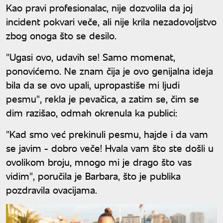
Kao pravi profesionalac, nije dozvolila da joj
incident pokvari veče, ali nije krila nezadovoljstvo
zbog onoga što se desilo.
"Ugasi ovo, udavih se! Samo momenat,
ponovićemo. Ne znam čija je ovo genijalna ideja
bila da se ovo upali, upropastiše mi ljudi
pesmu", rekla je pevačica, a zatim se, čim se
dim razišao, odmah okrenula ka publici:
"Kad smo već prekinuli pesmu, hajde i da vam
se javim - dobro veče! Hvala vam što ste došli u
ovolikom broju, mnogo mi je drago što vas
vidim", poručila je Barbara, što je publika
pozdravila ovacijama.