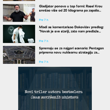
Gladijator ponovo u top formi: Rasel Krou
smršao više od 20 kilograma pa zapalio
društvene mreže novim izgledom
Pre 7 h
Mladi as komentarisao Đokovićev predlog:
"Novak je sve stariji, zato nam predlaže
kraće mečeve"
Pre 7 h
Spremaju se za najgori scenario: Pentagon
priprema novu nuklearnu strategiju za
eventualni sukob sa Rusijom i Kinom
Pre 7 h