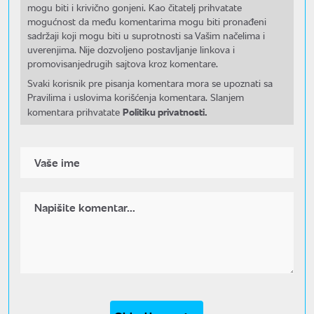
mogu biti i krivično gonjeni. Kao čitatelj prihvatate
mogućnost da među komentarima mogu biti pronađeni
sadržaji koji mogu biti u suprotnosti sa Vašim načelima i
uverenjima. Nije dozvoljeno postavljanje linkova i
promovisanjedrugih sajtova kroz komentare.
Svaki korisnik pre pisanja komentara mora se upoznati sa
Pravilima i uslovima korišćenja komentara. Slanjem
Politiku privatnosti.
komentara prihvatate