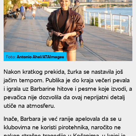
Antonio Ahel/ATAImages
Foto:
Nakon kratkog prekida, žurka se nastavila još
jačim tempom. Publika je do kraja večeri pevala
i igrala uz Barbarine hitove i pesme koje izvodi, a
pevačica nije dozvolila da ovaj neprijatni detalj
utiče na atmosferu.
Inače, Barbara je već ranije apelovala da se u
klubovima ne koristi pirotehnika, naročito ne
nakon strašne tragedije u Kočanima, u kojoj je