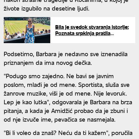
živote izgubilo na desetine ljudi.
Bila je svedok stvaranja istorije:
Poznata srpkinja pratila
Noletovu epsku pobedu,
odmah se oglasila moćnim
rečima
Podsetimo, Barbara je nedavno sve iznenadila
priznanjem da ima novog dečka.
"Podugo smo zajedno. Ne bavi se javnim
poslom, mlađi je od mene. Sportista, sluša sve
žanrove muzike, viši je od mene. Nije levoruk.
Lep je kao lutka", odgovarala je Barbara na brza
pitanja, a kada je Amidžić probao da je zbuni i
od nje izvuče ime, pevačica se nasmejala.
"Bi li voleo da znaš? Neću da ti kažem", poručila