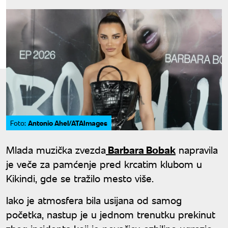
Antonio Ahel/ATAImages
Foto:
Mlada muzička zvezda
Barbara Bobak
napravila
je veče za pamćenje pred krcatim klubom u
Kikindi, gde se tražilo mesto više.
Iako je atmosfera bila usijana od samog
početka, nastup je u jednom trenutku prekinut