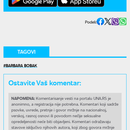
Podeli:
TAGOVI
BARBARA BOBAK
Ostavite Vaš komentar:
NAPOMENA:
Komentarisanje vesti na portalu UNA.RS je
anonimno, a registracija nije potrebna. Komentari koji sadrže
psovke, uvrede, pretnje i govor mržnje na nacionalnoj,
verskoj, rasnoj osnovi ili povodom nečije seksualne
opredeljenosti neće biti objavljeni. Komentari odražavaju
stavove isključivo njihovih autora, koji zbog govora mržnje