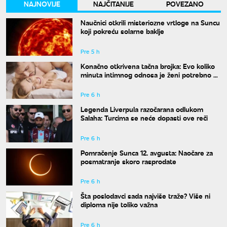
NAJNOVIJE
NAJČITANIJE
POVEZANO
Naučnici otkrili misteriozne vrtloge na Suncu
koji pokreću solarne baklje
Pre 5 h
Konačno otkrivena tačna brojka: Evo koliko
minuta intimnog odnosa je ženi potrebno da
bi bila potpuno zadovoljna
Pre 6 h
Legenda Liverpula razočarana odlukom
Salaha: Turcima se neće dopasti ove reči
Pre 6 h
Pomračenje Sunca 12. avgusta: Naočare za
posmatranje skoro rasprodate
Pre 6 h
Šta poslodavci sada najviše traže? Više ni
diploma nije toliko važna
Pre 6 h