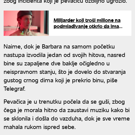
zbog incidenta koji je pevačicu ozbiljno ugrozio.
Milijarder koji troši milione na
podmlađivanje otkrio da ima
neizlečivu bolest: "Moj želuac..."
Naime, dok je Barbara na samom početku
nastupa izvodila jedan od svojih hitova, nasred
bine su zapaljene dve baklje očigledno u
neispravnom stanju, što je dovelo do stvaranja
gustog crnog dima koji je prekrio binu, piše
Telegraf.
Pevačica je u trenutku počela da se guši, zbog
čega je morala hitno da zaustavi muziku kako bi
se sklonila i došla do vazduha, dok je sve vreme
mahala rukom ispred sebe.