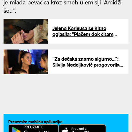
je mlada pevačica kroz smeh u emisiji "Amidži
šou".
Jelena Karleuša se hitno
oglasila: "Plačem dok čitam
ovo"
"Za dečaka znamo sigurno...":
Silvija Nedeljković progovorila o
imenima za blizance i otkrila
emotivne detalje
Preuzmite mobilnu aplikaciju: