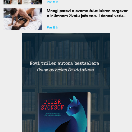
Pre 8 h
Mnogi parovi o ovome ćute: Iskren razgovor
o intimnom životu jača vezu i donosi veću
bliskost
Pre 8 h