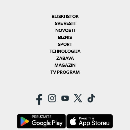
BLISKI ISTOK
SVE VESTI
NOVOSTI
BIZNIS
SPORT
TEHNOLOGIJA
ZABAVA
MAGAZIN
TV PROGRAM