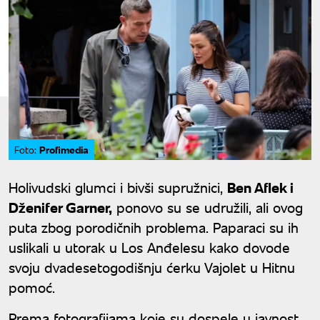
Profimedia
Foto:
Holivudski glumci i bivši supružnici,
Ben Aflek i
Dženifer Garner,
ponovo su se udružili, ali ovog
puta zbog porodičnih problema. Paparaci su ih
uslikali u utorak u Los Anđelesu kako dovode
svoju dvadesetogodišnju ćerku Vajolet u Hitnu
pomoć.
Prema fotografijama koje su dospele u javnost,