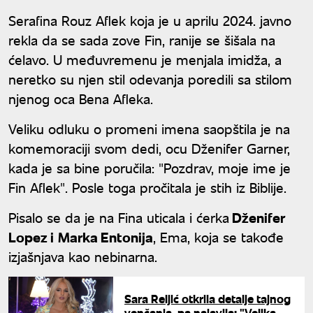
Serafina Rouz Aflek koja je u aprilu 2024. javno
rekla da se sada zove Fin, ranije se šišala na
ćelavo. U međuvremenu je menjala imidža, a
neretko su njen stil odevanja poredili sa stilom
njenog oca Bena Afleka.
Veliku odluku o promeni imena saopštila je na
komemoraciji svom dedi, ocu Dženifer Garner,
kada je sa bine poručila: "Pozdrav, moje ime je
Fin Aflek". Posle toga pročitala je stih iz Biblije.
Pisalo se da je na Fina uticala i ćerka
Dženifer
Lopez i
Marka Entonija
, Ema, koja se takođe
izjašnjava kao nebinarna.
Sara Reljić otkrila detalje tajnog
venčanja, pa najavila: "Velika