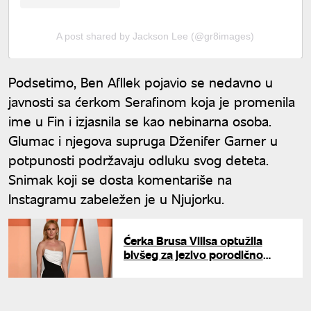
A post shared by Jackson Lee (@gr8images)
Podsetimo, Ben Afllek pojavio se nedavno u
javnosti sa ćerkom Serafinom koja je promenila
ime u Fin i izjasnila se kao nebinarna osoba.
Glumac i njegova supruga Dženifer Garner u
potpunosti podržavaju odluku svog deteta.
Snimak koji se dosta komentariše na
Instagramu zabeležen je u Njujorku.
Ćerka Brusa Vilisa optužila
bivšeg za jezivo porodično
nasilje: "Hodala sam kao po
jajima"