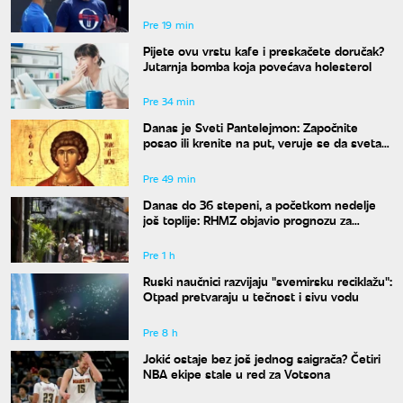
radi onaj ko ne razume moja ludila"
Pre 19 min
Pijete ovu vrstu kafe i preskačete doručak?
Jutarnja bomba koja povećava holesterol
Pre 34 min
Danas je Sveti Pantelejmon: Započnite
posao ili krenite na put, veruje se da svetac
blagosilja svaki rad
Pre 49 min
Danas do 36 stepeni, a početkom nedelje
još toplije: RHMZ objavio prognozu za
naredne dane
Pre 1 h
Ruski naučnici razvijaju "svemirsku reciklažu":
Otpad pretvaraju u tečnost i sivu vodu
Pre 8 h
Jokić ostaje bez još jednog saigrača? Četiri
NBA ekipe stale u red za Votsona