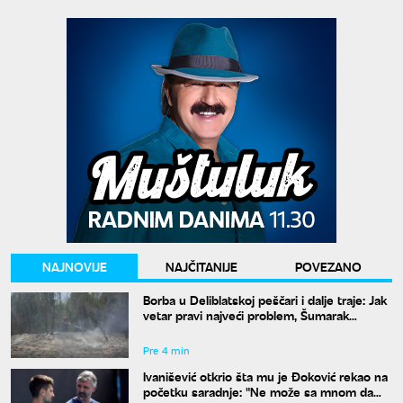
NAJNOVIJE
NAJČITANIJE
POVEZANO
Borba u Deliblatskoj peščari i dalje traje: Jak
vetar pravi najveći problem, Šumarak
odbranjen
Pre 4 min
Ivanišević otkrio šta mu je Đoković rekao na
početku saradnje: "Ne može sa mnom da