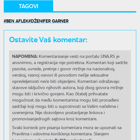
TAGOVI
BEN AFLEK
DŽENIFER GARNER
Ostavite Vaš komentar:
NAPOMENA:
Komentarisanje vesti na portalu UNA.RS je
anonimno, a registracija nije potrebna. Komentari koji sadrže
psovke, uvrede, pretnje i govor mržnje na nacionalnoj,
verskoj, rasnoj osnovi ili povodom nečije seksualne
opredeljenosti neće biti objavljeni. Komentari odražavaju
stavove isključivo njihovih autora, koji zbog govora mržnje
mogu biti i krivično gonjeni. Kao čitatelj prihvatate
mogućnost da među komentarima mogu biti pronađeni
sadržaji koji mogu biti u suprotnosti sa Vašim načelima i
uverenjima. Nije dozvoljeno postavljanje linkova i
promovisanjedrugih sajtova kroz komentare.
Svaki korisnik pre pisanja komentara mora se upoznati sa
Pravilima i uslovima korišćenja komentara. Slanjem
Politiku privatnosti.