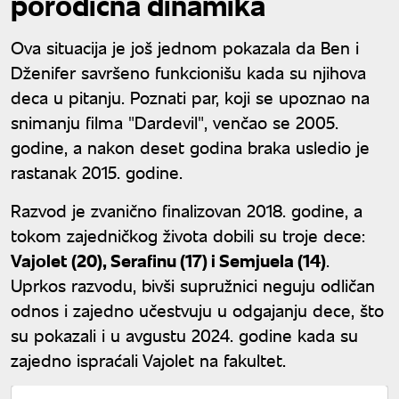
porodična dinamika
Ova situacija je još jednom pokazala da Ben i
Dženifer savršeno funkcionišu kada su njihova
deca u pitanju. Poznati par, koji se upoznao na
snimanju filma "Dardevil", venčao se 2005.
godine, a nakon deset godina braka usledio je
rastanak 2015. godine.
Razvod je zvanično finalizovan 2018. godine, a
tokom zajedničkog života dobili su troje dece:
Vajolet (20), Serafinu (17) i Semjuela (14)
.
Uprkos razvodu, bivši supružnici neguju odličan
odnos i zajedno učestvuju u odgajanju dece, što
su pokazali i u avgustu 2024. godine kada su
zajedno ispraćali Vajolet na fakultet.