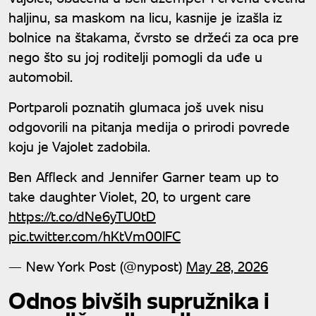
haljinu, sa maskom na licu, kasnije je izašla iz
bolnice na štakama, čvrsto se držeći za oca pre
nego što su joj roditelji pomogli da uđe u
automobil.
Portparoli poznatih glumaca još uvek nisu
odgovorili na pitanja medija o prirodi povrede
koju je Vajolet zadobila.
Ben Affleck and Jennifer Garner team up to
take daughter Violet, 20, to urgent care
https://t.co/dNe6yTU0tD
pic.twitter.com/hKtVm00lFC
— New York Post (@nypost)
May 28, 2026
Odnos bivših supružnika i