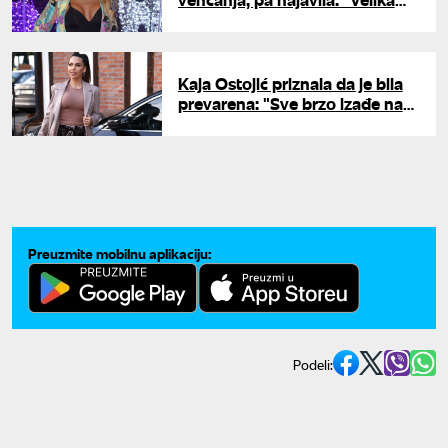
svadba će biti cirkus"
Kaja Ostojić priznala da je bila
prevarena: "Sve brzo izađe na
videlo"
Preuzmite mobilnu aplikaciju:
Podeli: