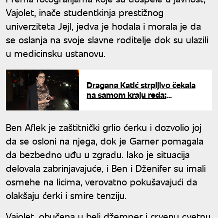
Vajolet, inače studentkinja prestižnog
univerziteta Jejl, jedva je hodala i morala je da
se oslanja na svoje slavne roditelje dok su ulazili
u medicinsku ustanovu.
Dragana Katić strpljivo čekala
na samom kraju reda:
Voditeljka se pridružila
hiljadama vernika ispred Hrama
Svetog Save
Ben Aflek je zaštitnički grlio ćerku i dozvolio joj
da se osloni na njega, dok je Garner pomagala
da bezbedno uđu u zgradu. Iako je situacija
delovala zabrinjavajuće, i Ben i Dženifer su imali
osmehe na licima, verovatno pokušavajući da
olakšaju ćerki i smire tenziju.
Vajolet, obučena u beli džemper i crvenu cvetnu