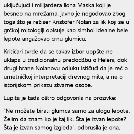
uključujući i milijardera Ilona Maska koji je
besneo na mrežama, javno je negodovao zbog
toga što je režiser Kristofer Nolan za lik koji se u
grčkoj mitologiji opisuje kao simbol idealne bele
lepote angažovao crnu glumicu.
Kritičari tvrde da se takav izbor uopšte ne
uklapa u tradicionalnu predodžbu o Heleni, dok
drugi brane Nolanovu odluku ističući da je reč o
umetničkoj interpretaciji drevnog mita, a ne o
istorijskom prikazu stvarne osobe.
Lupita je tada oštro odgovorila na prozivke:
"Ne možete birati glumca samo za ulogu lepote.
Želim da znam ko je taj lik. Šta je izvan lepote?
Šta je izvan samog izgleda", odbrusila je ona.