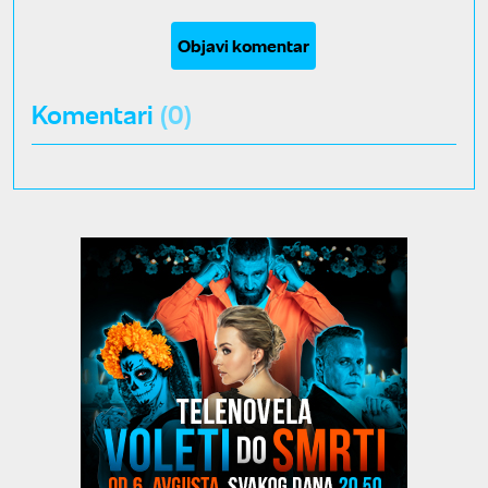
Objavi komentar
Komentari
(0)