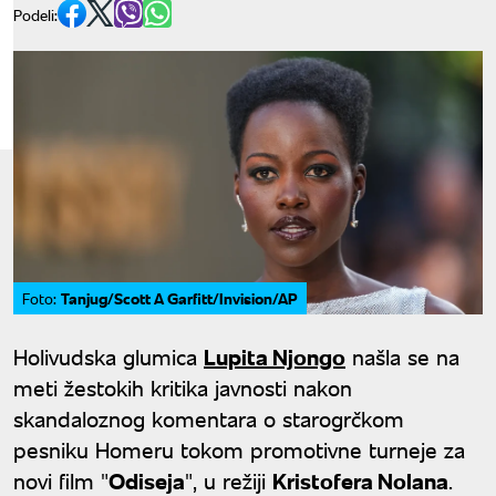
Podeli:
Tanjug/Scott A Garfitt/Invision/AP
Foto:
Holivudska glumica
Lupita Njongo
našla se na
meti žestokih kritika javnosti nakon
skandaloznog komentara o starogrčkom
pesniku Homeru tokom promotivne turneje za
novi film "
Odiseja
", u režiji
Kristofera Nolana
.