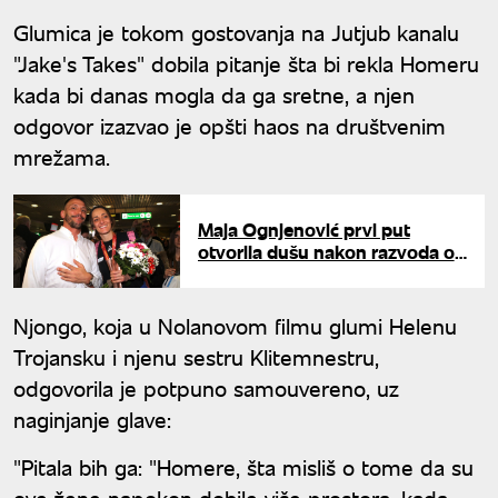
Glumica je tokom gostovanja na Jutjub kanalu
"Jake's Takes" dobila pitanje šta bi rekla Homeru
kada bi danas mogla da ga sretne, a njen
odgovor izazvao je opšti haos na društvenim
mrežama.
Maja Ognjenović prvi put
otvorila dušu nakon razvoda od
Dače Ikodinovića: "Bilo je
haotično"
Njongo, koja u Nolanovom filmu glumi Helenu
Trojansku i njenu sestru Klitemnestru,
odgovorila je potpuno samouvereno, uz
naginjanje glave:
"Pitala bih ga: "Homere, šta misliš o tome da su
ove žene napokon dobile više prostora, kada