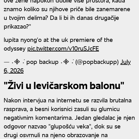
znamo koliko su njihove priče bile zanemarene
u tvojim delima? Da li bi ih danas drugačije
prikazao?"
lupita nyong'o at the uk premiere of the
odyssey
pic.twitter.com/v10ruSJcFE
— ˖᯽ ݁˖ pop backup ˖᯽ ݁˖ (@popbackupp)
July
6, 2026
"Živi u levičarskom balonu"
Nakon intervjua na internetu se razvila brutalna
rasprava, a besni korisnici zasuli su glumicu
negativnim komentarima. Jedan gledalac je njen
odgovor nazvao "glupošću veka", dok su se
drugi osvrnuli na njeno obrazovanje na