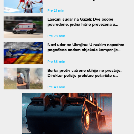
plasman na Svetsko prvenstvo
Pre 21 min
Lančani sudar na Gazeli: Dve osobe
povređene, jedna hitno prevezena u
Urgentni centar
Pre 28 min
Novi udar na Ukrajinu: U ruskim napadma
pogođeno sedam objekata kompanije
Ukrnafta
Pre 36 min
Borba protiv vatrene stihije ne prestaje:
Direktor policije preleteo požarište u
Deliblatskoj peščari
Pre 40 min