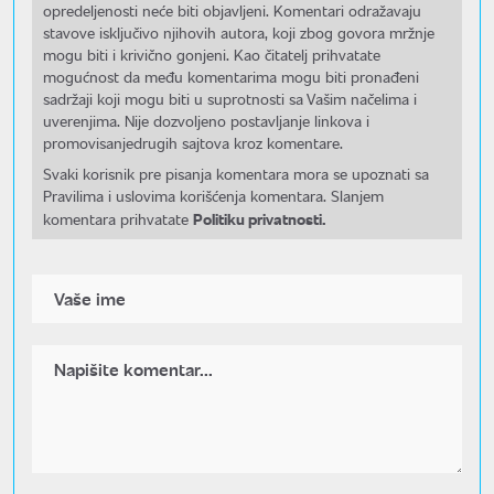
opredeljenosti neće biti objavljeni. Komentari odražavaju
stavove isključivo njihovih autora, koji zbog govora mržnje
mogu biti i krivično gonjeni. Kao čitatelj prihvatate
mogućnost da među komentarima mogu biti pronađeni
sadržaji koji mogu biti u suprotnosti sa Vašim načelima i
uverenjima. Nije dozvoljeno postavljanje linkova i
promovisanjedrugih sajtova kroz komentare.
Svaki korisnik pre pisanja komentara mora se upoznati sa
Pravilima i uslovima korišćenja komentara. Slanjem
Politiku privatnosti.
komentara prihvatate