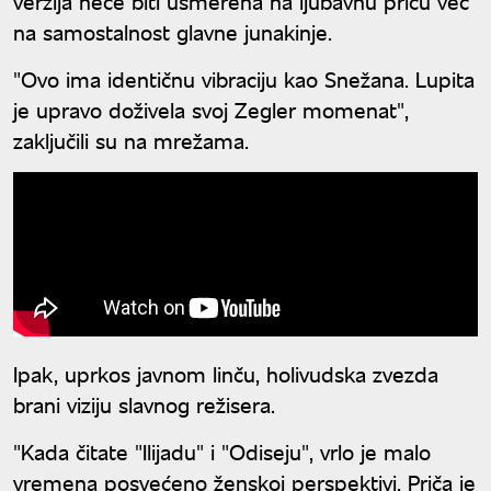
verzija neće biti usmerena na ljubavnu priču već
na samostalnost glavne junakinje.
"Ovo ima identičnu vibraciju kao Snežana. Lupita
je upravo doživela svoj Zegler momenat",
zaključili su na mrežama.
Ipak, uprkos javnom linču, holivudska zvezda
brani viziju slavnog režisera.
"Kada čitate "Ilijadu" i "Odiseju", vrlo je malo
vremena posvećeno ženskoj perspektivi. Priča je