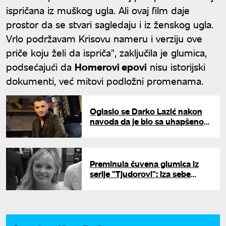
ispričana iz muškog ugla. Ali ovaj film daje
prostor da se stvari sagledaju i iz ženskog ugla.
Vrlo podržavam Krisovu nameru i verziju ove
priče koju želi da ispriča", zaključila je glumica,
podsećajući da
Homerovi epovi
nisu istorijski
dokumenti, već mitovi podložni promenama.
Oglasio se Darko Lazić nakon
navoda da je bio sa uhapšenom
starletom: "Tu devojku..."
Preminula čuvena glumica iz
serije "Tjudorovi": Iza sebe
ostavila maloletnog sina