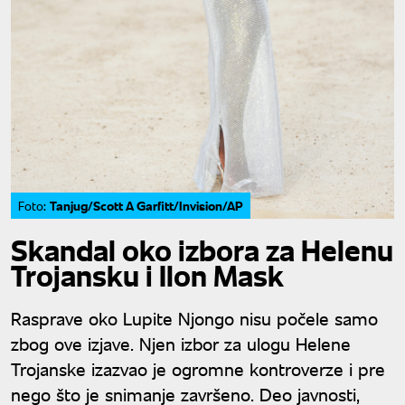
Tanjug/Scott A Garfitt/Invision/AP
Foto:
Skandal oko izbora za Helenu
Trojansku i Ilon Mask
Rasprave oko Lupite Njongo nisu počele samo
zbog ove izjave. Njen izbor za ulogu Helene
Trojanske izazvao je ogromne kontroverze i pre
nego što je snimanje završeno. Deo javnosti,