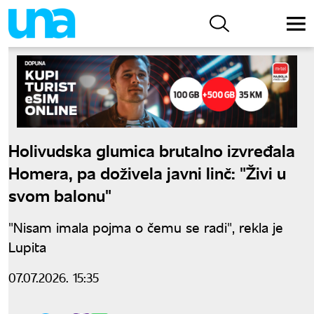
Holivudska glumica brutalno izvređala
Homera, pa doživela javni linč: "Živi u
svom balonu"
"Nisam imala pojma o čemu se radi", rekla je
Lupita
07.07.2026. 15:35