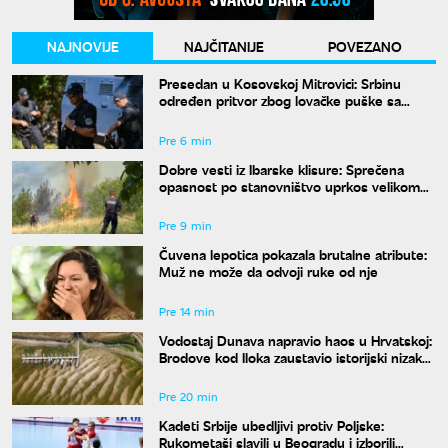
NAJNOVIJE
NAJČITANIJE
POVEZANO
Presedan u Kosovskoj Mitrovici: Srbinu
određen pritvor zbog lovačke puške sa
isteklom dozvolom
Pre 6 min
Dobre vesti iz Ibarske klisure: Sprečena
opasnost po stanovništvo uprkos velikom
požaru
Pre 9 min
Čuvena lepotica pokazala brutalne atribute:
Muž ne može da odvoji ruke od nje
Pre 14 min
Vodostaj Dunava napravio haos u Hrvatskoj:
Brodove kod Iloka zaustavio istorijski nizak
nivo reke
Pre 20 min
Kadeti Srbije ubedljivi protiv Poljske:
Rukometaši slavili u Beogradu i izborili