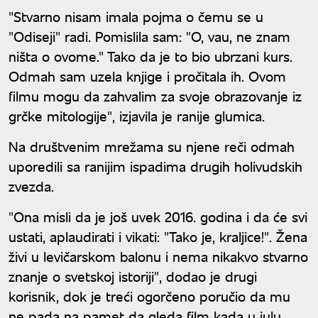
"Stvarno nisam imala pojma o čemu se u
"Odiseji" radi. Pomislila sam: "O, vau, ne znam
ništa o ovome." Tako da je to bio ubrzani kurs.
Odmah sam uzela knjige i pročitala ih. Ovom
filmu mogu da zahvalim za svoje obrazovanje iz
grčke mitologije", izjavila je ranije glumica.
Na društvenim mrežama su njene reči odmah
uporedili sa ranijim ispadima drugih holivudskih
zvezda.
"Ona misli da je još uvek 2016. godina i da će svi
ustati, aplaudirati i vikati: "Tako je, kraljice!". Žena
živi u levičarskom balonu i nema nikakvo stvarno
znanje o svetskoj istoriji", dodao je drugi
korisnik, dok je treći ogorčeno poručio da mu
ne pada na pamet da gleda film kada u julu