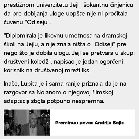
prestižnom univerzitetu Jejl i šokantnu činjenicu
da pre dobijanja uloge uopšte nije ni pročitala
čuvenu "Odiseju".
"Diplomirala je likovnu umetnost na dramskoj
školi na Jejlu, a nije znala ništa o "Odiseji" pre
nego što je dobila ulogu. Jejl se pretvara u skupi
društveni koledž", napisao je jedan ogorčeni
korisnik na društvenoj mreži Iks.
Inače, Lupita je i sama ranije priznala da je na
razgovor sa Nolanom o njegovoj filmskoj
adaptaciji stigla potpuno nespremna.
Preminuo pevač Andrija Bajić