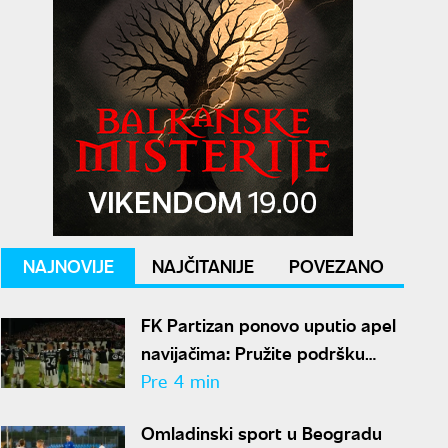
NAJNOVIJE
NAJČITANIJE
POVEZANO
FK Partizan ponovo uputio apel
navijačima: Pružite podršku
igračima, nemojte da štetite
Pre 4 min
klubu
Omladinski sport u Beogradu