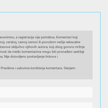
nonimno, a registracija nije potrebna. Komentari koji
noj, verskoj, rasnoj osnovi ili povodom nečije seksualne
stavove isključivo njihovih autora, koji zbog govora mržnje
gućnost da među komentarima mogu biti pronađeni sadržaji
a. Nije dozvoljeno postavljanje linkova i
 Pravilima i uslovima korišćenja komentara. Slanjem