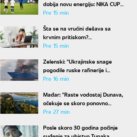
dobija novu energiju: NIKA CUP
2026 počinje za dve nedelje
Pre 15 min
Šta se na vrućini dešava sa
krvnim pritiskom?
Kardiološkinja ima jasan
Pre 15 min
odgovor
Zelenski: "Ukrajinske snage
pogodile ruske rafinerije i
brodove u Crnom moru"
Pre 16 min
Mađar: "Raste vodostaj Dunava,
očekuje se skoro ponovno
pokretanje Pakša"
Pre 27 min
Posle skoro 30 godina počinje
suđenje za ubistvo Tupaka