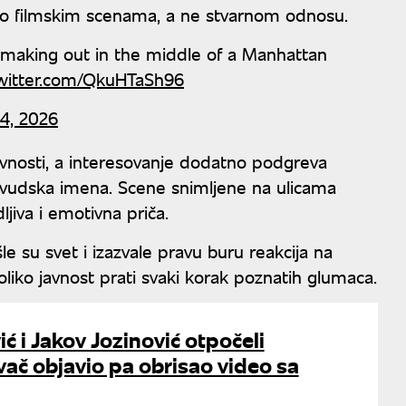
reč o filmskim scenama, a ne stvarnom odnosu.
making out in the middle of a Manhattan
twitter.com/QkuHTaSh96
4, 2026
 javnosti, a interesovanje dodatno podgreva
olivudska imena. Scene snimljene na ulicama
jiva i emotivna priča.
e su svet i izazvale pravu buru reakcija na
iko javnost prati svaki korak poznatih glumaca.
ć i Jakov Jozinović otpočeli
ač objavio pa obrisao video sa