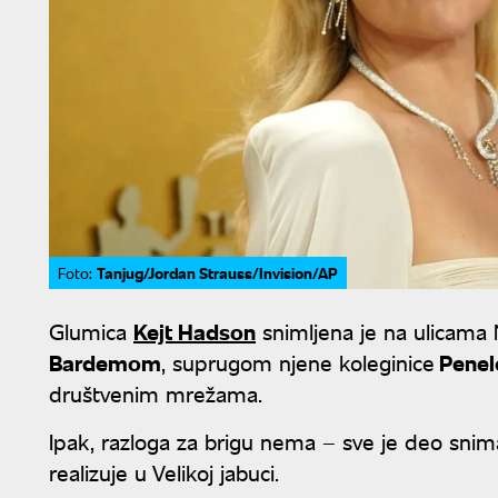
Tanjug/Jordan Strauss/Invision/AP
Foto:
Glumica
Kejt Hadson
snimljena je na ulicama
Bardemom
, suprugom njene koleginice
Penel
društvenim mrežama.
Ipak, razloga za brigu nema – sve je deo snima
realizuje u Velikoj jabuci.