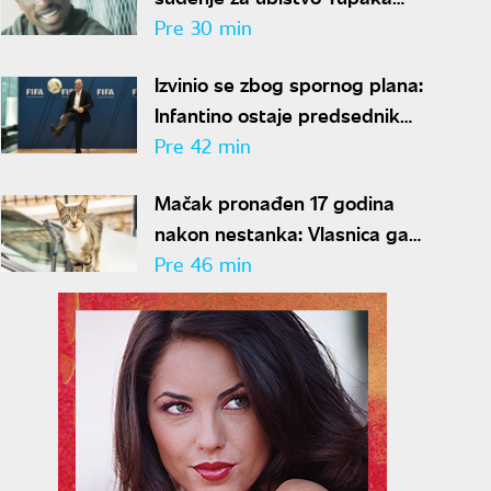
Šakura: Isplivali novi detalji
Pre 30 min
Izvinio se zbog spornog plana:
Infantino ostaje predsednik
FIFA-e
Pre 42 min
Mačak pronađen 17 godina
nakon nestanka: Vlasnica ga
prepoznala čim ga je ugledala
Pre 46 min