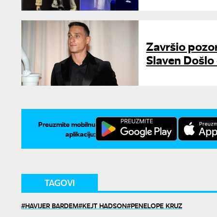
Završio pozo
Slaven Došlo 
Preuzmite mobilnu
aplikaciju:
TAGOVI
HAVIJER BARDEM
KEJT HADSON
PENELOPE KRUZ