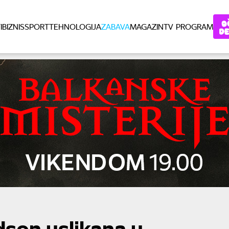
I
BIZNIS
SPORT
TEHNOLOGIJA
ZABAVA
MAGAZIN
TV PROGRAM
dson uslikana u