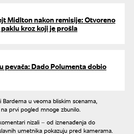
ejt Midlton nakon remisije: Otvoreno
paklu kroz koji je prošla
mu pevača: Dado Polumenta dobio
n i Bardema u veoma bliskim scenama,
je na prvi pogled mnoge zbunilo.
 komentari nizali – od iznenađenja do
slavnih umetnika pokazuju pred kamerama.