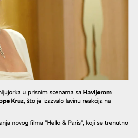
 Njujorka u prisnim scenama sa
Havijerom
ope Kruz
, što je izazvalo lavinu reakcija na
nja novog filma "Hello & Paris", koji se trenutno