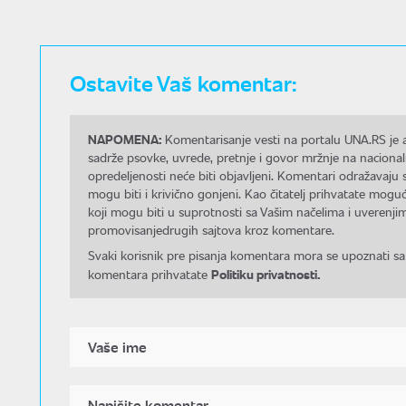
Ostavite Vaš komentar:
NAPOMENA:
Komentarisanje vesti na portalu UNA.RS je a
sadrže psovke, uvrede, pretnje i govor mržnje na nacional
opredeljenosti neće biti objavljeni. Komentari odražavaju 
mogu biti i krivično gonjeni. Kao čitatelj prihvatate mo
koji mogu biti u suprotnosti sa Vašim načelima i uverenjim
promovisanjedrugih sajtova kroz komentare.
Svaki korisnik pre pisanja komentara mora se upoznati sa
Politiku privatnosti.
komentara prihvatate