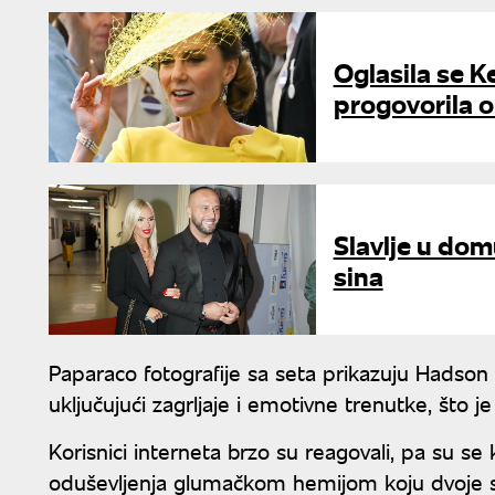
Oglasila se K
progovorila o 
Slavlje u do
sina
Paparaco fotografije sa seta prikazuju Hadso
uključujući zagrljaje i emotivne trenutke, što 
Korisnici interneta brzo su reagovali, pa su se
oduševljenja glumačkom hemijom koju dvoje 