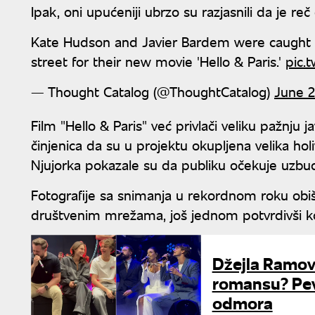
Ipak, oni upućeniji ubrzo su razjasnili da je 
Kate Hudson and Javier Bardem were caught 
street for their new movie 'Hello & Paris.'
pic.
— Thought Catalog (@ThoughtCatalog)
June 2
Film "Hello & Paris" već privlači veliku pažnju
činjenica da su u projektu okupljena velika h
Njujorka pokazale su da publiku očekuje uzbudl
Fotografije sa snimanja u rekordnom roku obišl
društvenim mrežama, još jednom potvrdivši kol
Džejla Ramovi
romansu? Pev
odmora