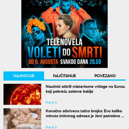
NAJNOVIJE
NAJČITANIJE
POVEZANO
Naučnici otkrili misteriozne vrtloge na Suncu
koji pokreću solarne baklje
Pre 6 h
Konačno otkrivena tačna brojka: Evo koliko
minuta intimnog odnosa je ženi potrebno da
bi bila potpuno zadovoljna
Pre 6 h