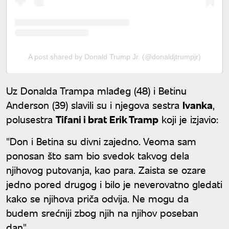
A post shared by Donald Trump Jr. (@donaldjtrumpjr)
Uz Donalda Trampa mlađeg (48) i Betinu
Anderson (39) slavili su i njegova sestra
Ivanka
,
polusestra
Tifani i brat Erik Tramp
koji je izjavio:
"Don i Betina su divni zajedno. Veoma sam
ponosan što sam bio svedok takvog dela
njihovog putovanja, kao para. Zaista se ozare
jedno pored drugog i bilo je neverovatno gledati
kako se njihova priča odvija. Ne mogu da
budem srećniji zbog njih na njihov poseban
dan".