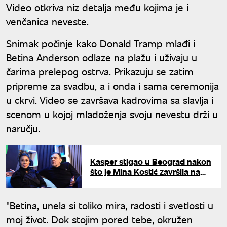
Video otkriva niz detalja među kojima je i
venčanica neveste.
Snimak počinje kako Donald Tramp mlađi i
Betina Anderson odlaze na plažu i uživaju u
čarima prelepog ostrva. Prikazuju se zatim
pripreme za svadbu, a i onda i sama ceremonija
u ckrvi. Video se završava kadrovima sa slavlja i
scenom u kojoj mladoženja svoju nevestu drži u
naručju.
Kasper stigao u Beograd nakon
što je Mina Kostić završila na
psihijatriji: Zabrinut uhvatio prvi
let iz Amerike
"Betina, unela si toliko mira, radosti i svetlosti u
moj život. Dok stojim pored tebe, okružen