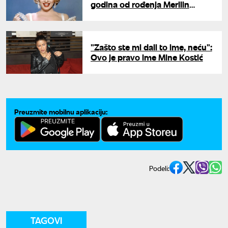
godina od rođenja Merilin
Monro
"Zašto ste mi dali to ime, neću":
Ovo je pravo ime Mine Kostić
Preuzmite mobilnu aplikaciju:
Podeli:
TAGOVI