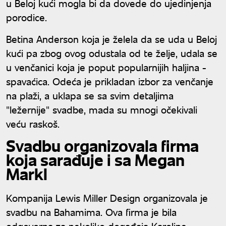
u Beloj kući mogla bi da dovede do ujedinjenja
porodice.
Betina Anderson koja je želela da se uda u Beloj
kući pa zbog ovog odustala od te želje, udala se
u venčanici koja je poput popularnijih haljina -
spavaćica. Odeća je prikladan izbor za venčanje
na plaži, a uklapa se sa svim detaljima
"ležernije" svadbe, mada su mnogi očekivali
veću raskoš.
Svadbu organizovala firma
koja sarađuje i sa Megan
Markl
Kompanija Lewis Miller Design organizovala je
svadbu na Bahamima. Ova firma je bila
odgovorna za nekoliko događaja Karoline