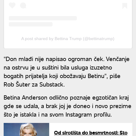
A post shared by Bettina Trump (@bettinatrump)
"Don mlađi nije napisao ogroman ček. Venčanje
na ostrvu je u suštini bila usluga izuzetno
bogatih prijatelja koji obožavaju Betinu", piše
Rob Šuter za Substack.
Betina Anderson odlično poznaje egzotičan kraj
gde se udala, a brak joj je doneo i novo prezime
što je istakla i na svom Instagram profilu.
Od sirotišta do besmrtnosti: Sto