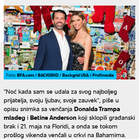
BFA.com / BACKGRID / Backgrid USA / Profimedia
Foto:
"Noć kada sam se udala za svog najboljeg
prijatelja, svoju ljubav, svoje zauvek", piše u
opisu snimka sa venčanja
Donalda Trampa
mlađeg
i
Betine Anderson
koji sklopili građanski
brak i 21. maja na Floridi, a onda se tokom
prošlog vikenda venčali u crkvi na Bahamima.