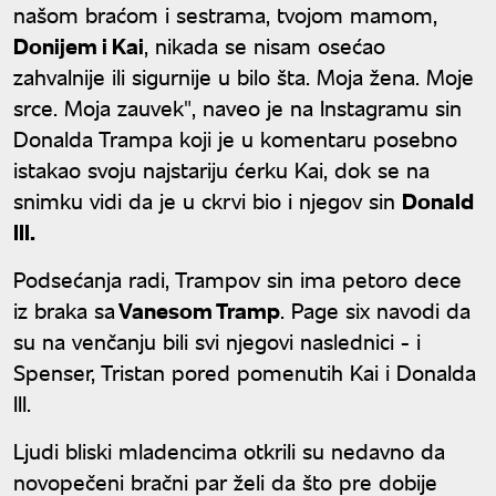
našom braćom i sestrama, tvojom mamom,
Donijem i Kai
, nikada se nisam osećao
zahvalnije ili sigurnije u bilo šta. Moja žena. Moje
srce. Moja zauvek", naveo je na Instagramu sin
Donalda Trampa koji je u komentaru posebno
istakao svoju najstariju ćerku Kai, dok se na
snimku vidi da je u ckrvi bio i njegov sin
Donald
III.
Podsećanja radi, Trampov sin ima petoro dece
iz braka sa
Vanesom Tramp
. Page six navodi da
su na venčanju bili svi njegovi naslednici - i
Spenser, Tristan pored pomenutih Kai i Donalda
III.
Ljudi bliski mladencima otkrili su nedavno da
novopečeni bračni par želi da što pre dobije