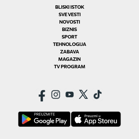
BLISKI ISTOK
SVE VESTI
NOVOSTI
BIZNIS
SPORT
TEHNOLOGIJA
ZABAVA
MAGAZIN
TV PROGRAM