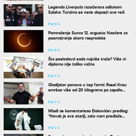
Legenda Liverpula razočarana odlukom
Salaha: Turcima se neće dopasti ove reči
Pre 6 h
Pomračenje Sunca 12. avgusta: Naočare za
posmatranje skoro rasprodate
Pre 6 h
Šta poslodavci sada najviše traže? Više ni
diploma nije toliko važna
Pre 7 h
Gladijator ponovo u top formi: Rasel Krou
smršao više od 20 kilograma pa zapalio
društvene mreže novim izgledom
Pre 7 h
Mladi as komentarisao Đokovićev predlog:
"Novak je sve stariji, zato nam predlaže
kraće mečeve"
Pre 7 h