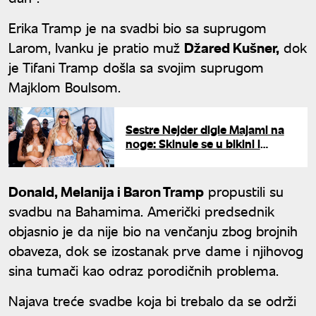
Erika Tramp je na svadbi bio sa suprugom
Larom, Ivanku je pratio muž
Džared Kušner,
dok
je Tifani Tramp došla sa svojim suprugom
Majklom Boulsom.
Sestre Nejder digle Majami na
noge: Skinule se u bikini i
prošetale pistom
Donald, Melanija i Baron Tramp
propustili su
svadbu na Bahamima. Američki predsednik
objasnio je da nije bio na venčanju zbog brojnih
obaveza, dok se izostanak prve dame i njihovog
sina tumači kao odraz porodičnih problema.
Najava treće svadbe koja bi trebalo da se održi