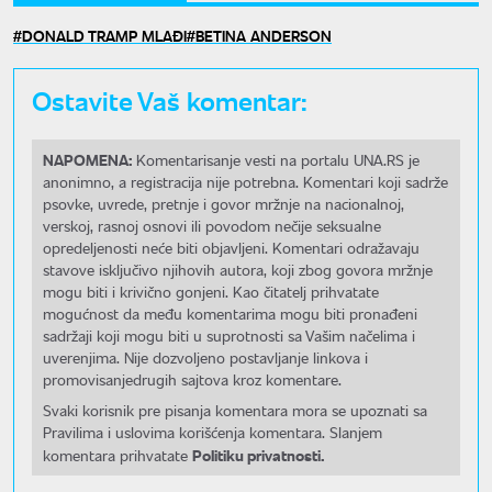
DONALD TRAMP MLAĐI
BETINA ANDERSON
Ostavite Vaš komentar:
NAPOMENA:
Komentarisanje vesti na portalu UNA.RS je
anonimno, a registracija nije potrebna. Komentari koji sadrže
psovke, uvrede, pretnje i govor mržnje na nacionalnoj,
verskoj, rasnoj osnovi ili povodom nečije seksualne
opredeljenosti neće biti objavljeni. Komentari odražavaju
stavove isključivo njihovih autora, koji zbog govora mržnje
mogu biti i krivično gonjeni. Kao čitatelj prihvatate
mogućnost da među komentarima mogu biti pronađeni
sadržaji koji mogu biti u suprotnosti sa Vašim načelima i
uverenjima. Nije dozvoljeno postavljanje linkova i
promovisanjedrugih sajtova kroz komentare.
Svaki korisnik pre pisanja komentara mora se upoznati sa
Pravilima i uslovima korišćenja komentara. Slanjem
Politiku privatnosti.
komentara prihvatate