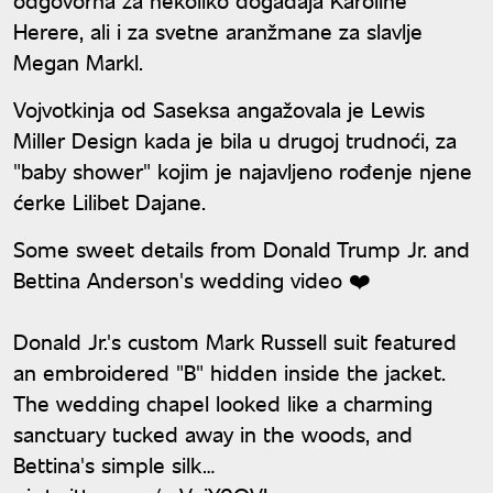
Herere, ali i za svetne aranžmane za slavlje
Megan Markl.
Vojvotkinja od Saseksa angažovala je Lewis
Miller Design kada je bila u drugoj trudnoći, za
"baby shower" kojim je najavljeno rođenje njene
ćerke Lilibet Dajane.
Some sweet details from Donald Trump Jr. and
Bettina Anderson's wedding video ❤️
Donald Jr.'s custom Mark Russell suit featured
an embroidered "B" hidden inside the jacket.
The wedding chapel looked like a charming
sanctuary tucked away in the woods, and
Bettina's simple silk…