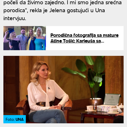
počeli da živimo zajedno. I mi smo jedna srećna
porodica", rekla je Jelena gostujući u Una
intervjuu.
Porodična fotografija sa mature
Atine Tošić: Karleuša sa
ćerkama i bivšim mužem u
zagrljaju
UNA
Foto: