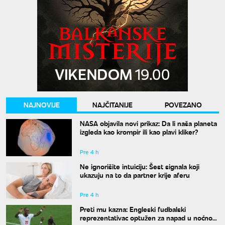
NAJNOVIJE
NAJČITANIJE
POVEZANO
NASA objavila novi prikaz: Da li naša planeta
izgleda kao krompir ili kao plavi kliker?
Pre 4 h
Ne ignorišite intuiciju: Šest signala koji
ukazuju na to da partner krije aferu
Pre 4 h
Preti mu kazna: Engleski fudbalski
reprezentativac optužen za napad u noćnom