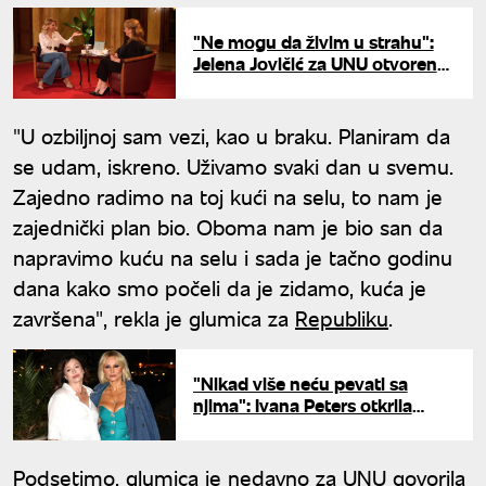
"Ne mogu da živim u strahu":
Jelena Jovičić za UNU otvoreno
novoj vezi, slobodi i počecima
"U ozbiljnoj sam vezi, kao u braku. Planiram da
se udam, iskreno. Uživamo svaki dan u svemu.
Zajedno radimo na toj kući na selu, to nam je
zajednički plan bio. Oboma nam je bio san da
napravimo kuću na selu i sada je tačno godinu
dana kako smo počeli da je zidamo, kuća je
završena", rekla je glumica za
Republiku
.
"Nikad više neću pevati sa
njima": Ivana Peters otkrila
istinu o prekidu saradnje sa Tap
011
Podsetimo, glumica je nedavno za UNU govorila