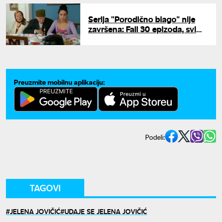
Serija "Porodično blago" nije
završena: Fali 30 epizoda, svi
smo gledali pogrešan kraj
Preuzmite mobilnu aplikaciju:
Podeli:
TAGOVI
JELENA JOVIČIĆ
UDAJE SE JELENA JOVIČIĆ