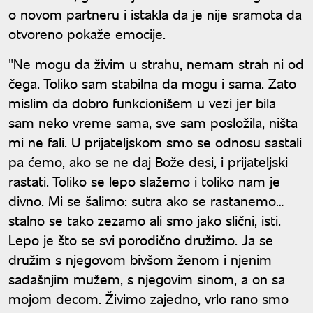
o novom partneru i istakla da je nije sramota da
otvoreno pokaže emocije.
"Ne mogu da živim u strahu, nemam strah ni od
čega. Toliko sam stabilna da mogu i sama. Zato
mislim da dobro funkcionišem u vezi jer bila
sam neko vreme sama, sve sam posložila, ništa
mi ne fali. U prijateljskom smo se odnosu sastali
pa ćemo, ako se ne daj Bože desi, i prijateljski
rastati. Toliko se lepo slažemo i toliko nam je
divno. Mi se šalimo: sutra ako se rastanemo…
stalno se tako zezamo ali smo jako slični, isti.
Lepo je što se svi porodično družimo. Ja se
družim s njegovom bivšom ženom i njenim
sadašnjim mužem, s njegovim sinom, a on sa
mojom decom. Živimo zajedno, vrlo rano smo