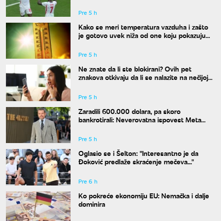
klubu
Pre 5 h
Kako se meri temperatura vazduha i zašto
je gotovo uvek niža od one koju pokazuju
naši termometri
Pre 5 h
Ne znate da li ste blokirani? Ovih pet
znakova otkivaju da li se nalazite na nečijoj
"crnoj listi"
Pre 5 h
Zaradili 600.000 dolara, pa skoro
bankrotirali: Neverovatna ispovest Meta
Dejmona o paklu kroz koji je prošao
Pre 5 h
Oglasio se i Šelton: "Interesantno je da
Đoković predlaže skraćenje mečeva..."
Pre 6 h
Ko pokreće ekonomiju EU: Nemačka i dalje
dominira