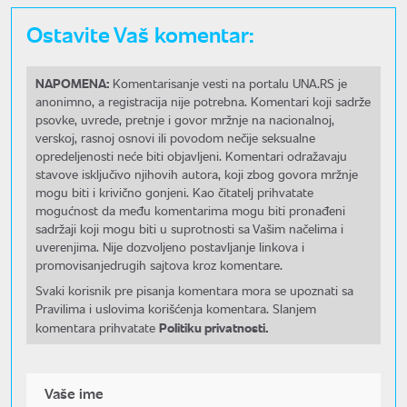
Ostavite Vaš komentar:
NAPOMENA:
Komentarisanje vesti na portalu UNA.RS je
anonimno, a registracija nije potrebna. Komentari koji sadrže
psovke, uvrede, pretnje i govor mržnje na nacionalnoj,
verskoj, rasnoj osnovi ili povodom nečije seksualne
opredeljenosti neće biti objavljeni. Komentari odražavaju
stavove isključivo njihovih autora, koji zbog govora mržnje
mogu biti i krivično gonjeni. Kao čitatelj prihvatate
mogućnost da među komentarima mogu biti pronađeni
sadržaji koji mogu biti u suprotnosti sa Vašim načelima i
uverenjima. Nije dozvoljeno postavljanje linkova i
promovisanjedrugih sajtova kroz komentare.
Svaki korisnik pre pisanja komentara mora se upoznati sa
Pravilima i uslovima korišćenja komentara. Slanjem
Politiku privatnosti.
komentara prihvatate