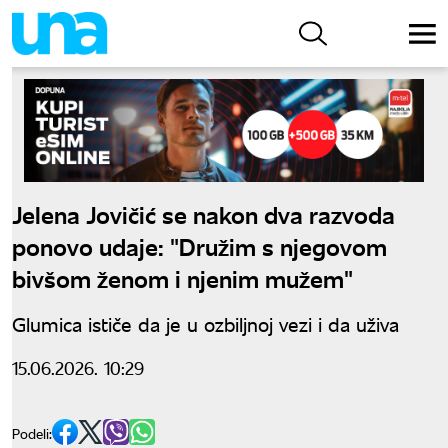
Jelena Jovičić se nakon dva razvoda
ponovo udaje: "Družim s njegovom
bivšom ženom i njenim mužem"
Glumica ističe da je u ozbiljnoj vezi i da uživa
15.06.2026. 10:29
Podeli: