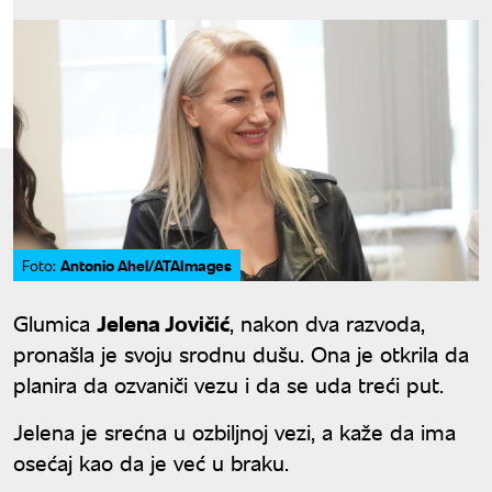
Antonio Ahel/ATAImages
Foto:
Glumica
Jelena Jovičić
, nakon dva razvoda,
pronašla je svoju srodnu dušu. Ona je otkrila da
planira da ozvaniči vezu i da se uda treći put.
Jelena je srećna u ozbiljnoj vezi, a kaže da ima
osećaj kao da je već u braku.