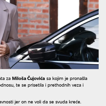
ata za
Miloša Čujovića
sa kojim je pronašla
dnosu, te se prisetila i prethodnih veza i
vnosti jer on ne voli da se svuda kreće.