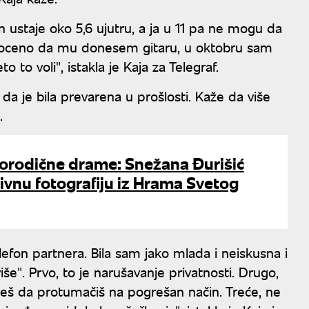
ustaje oko 5,6 ujutru, a ja u 11 pa ne mogu da
goceno da mu donesem gitaru, u oktobru sam
 to voli", istakla je Kaja za Telegraf.
 da je bila prevarena u prošlosti. Kaže da više
.
porodične drame: Snežana Đurišić
ivnu fotografiju iz Hrama Svetog
lefon partnera. Bila sam jako mlada i neiskusna i
e". Prvo, to je narušavanje privatnosti. Drugo,
eš da protumačiš na pogrešan način. Treće, ne