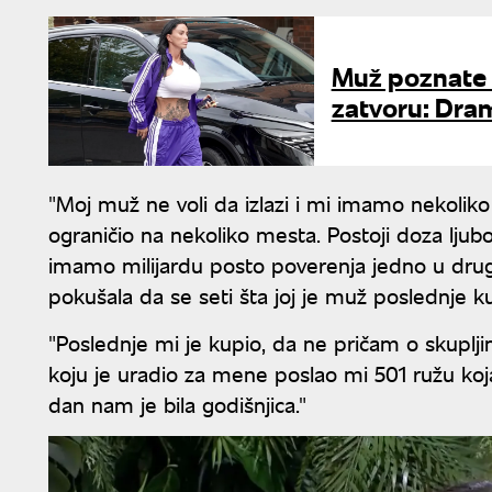
Muž poznate s
zatvoru: Dram
"Moj muž ne voli da izlazi i mi imamo nekolik
ograničio na nekoliko mesta. Postoji doza ljubo
imamo milijardu posto poverenja jedno u drugo
pokušala da se seti šta joj je muž poslednje k
"Poslednje mi je kupio, da ne pričam o skuplj
koju je uradio za mene poslao mi 501 ružu koja
dan nam je bila godišnjica."