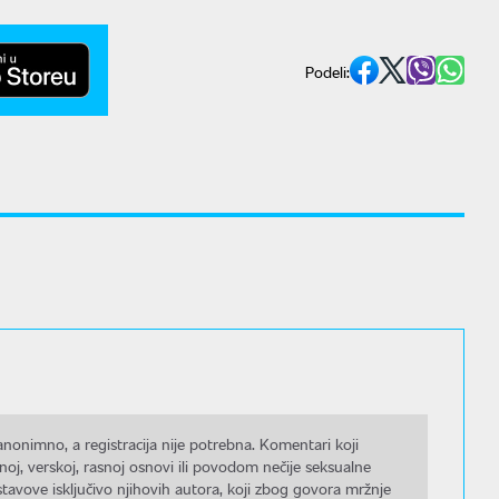
Podeli:
nonimno, a registracija nije potrebna. Komentari koji
noj, verskoj, rasnoj osnovi ili povodom nečije seksualne
stavove isključivo njihovih autora, koji zbog govora mržnje