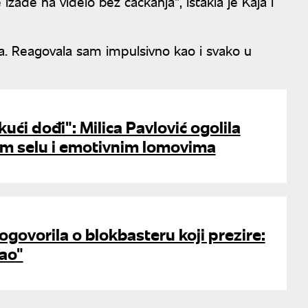
zađe na videlo bez čačkanja", istakla je Kaja i
. Reagovala sam impulsivno kao i svako u
ući dođi": Milica Pavlović ogolila
m selu i emotivnim lomovima
ogovorila o blokbasteru koji prezire:
kao"