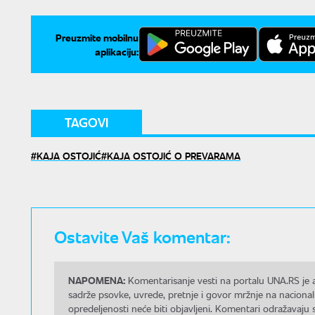
Preuzmite mobilnu
aplikaciju:
TAGOVI
KAJA OSTOJIĆ
KAJA OSTOJIĆ O PREVARAMA
Ostavite Vaš komentar:
NAPOMENA:
Komentarisanje vesti na portalu UNA.RS je a
sadrže psovke, uvrede, pretnje i govor mržnje na nacional
opredeljenosti neće biti objavljeni. Komentari odražavaju 