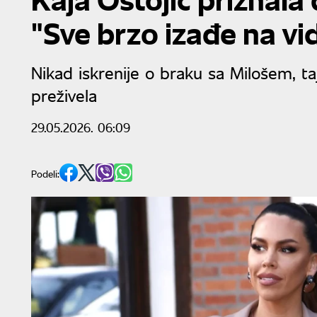
"Sve brzo izađe na vi
Nikad iskrenije o braku sa Milošem, taj
preživela
29.05.2026. 06:09
Podeli: