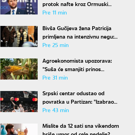
protok nafte kroz Ormuski
moreuz"
Pre 11 min
Bivša Gučijeva žena Patricija
primljena na intenzivnu negu:
Zbog ubistva muža 17 godina
Pre 25 min
bila u zatvoru
Agroekonomista upozorava:
"Suša će smanjiti prinos
kukuruza i do 40 odsto,
Pre 31 min
Vojvodina najviše pogođena"
Srpski centar odustao od
povratka u Partizan: "Izabrao
sam Hapoel zbog Obradovića"
Pre 43 min
Mislite da 12 sati sna vikendom
briše umor od cele nedelje?