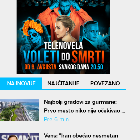
NAJNOVIJE
NAJČITANIJE
POVEZANO
Najbolji gradovi za gurmane:
Prvo mesto niko nije očekivao -
ovde nećete ostati gladni
Pre 6 min
Vens: "Iran obećao nesmetan