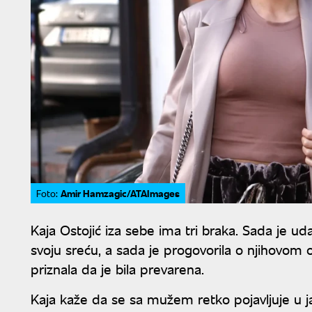
Amir Hamzagic/ATAImages
Foto:
Kaja Ostojić iza sebe ima tri braka. Sada je ud
svoju sreću, a sada je progovorila o njihovom o
priznala da je bila prevarena.
Kaja kaže da se sa mužem retko pojavljuje u ja