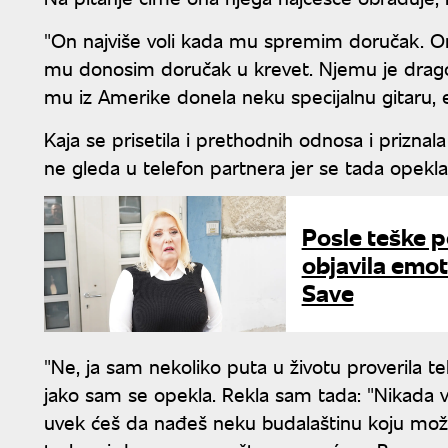
"On najviše voli kada mu spremim doručak. On 
mu donosim doručak u krevet. Njemu je dra
mu iz Amerike donela neku specijalnu gitaru, eto
Kaja se prisetila i prethodnih odnosa i priznala
ne gleda u telefon partnera jer se tada opekla
Posle teške 
objavila emot
Save
"Ne, ja sam nekoliko puta u životu proverila te
jako sam se opekla. Rekla sam tada: "Nikada viš
uvek ćeš da nađeš neku budalaštinu koju mož