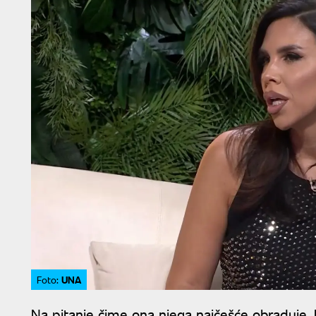
UNA
Foto:
Na pitanje čime ona njega najčešće obraduje, 