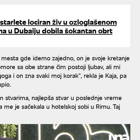
tarlete lociran živ u ozloglašenom
a u Dubaiju dobila šokantan obrt
o mesta gde idemo zajedno, on je svoje kretanje
more sa obe strane čim postoji ljubav, ali mi
ga i on zna svaki moj korak", rekla je Kaja, pa
upio.
im stvarima, najlepša stvar u poslednje vreme
 me je sačekala u hotelskoj sobi u Rimu. Taj