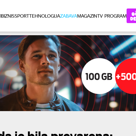
I
BIZNIS
SPORT
TEHNOLOGIJA
ZABAVA
MAGAZIN
TV PROGRAM
da je bila prevarena: