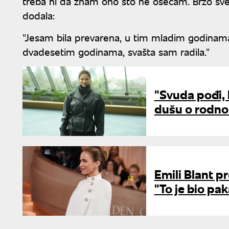
treba ni da znam ono što ne osećam. Brzo sve i
dodala:
"Jesam bila prevarena, u tim mladim godinama
dvadesetim godinama, svašta sam radila."
"Svuda pođi, k
dušu o rodno
Emili Blant pr
"To je bio pa