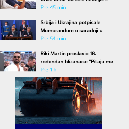
Stručnjaci imaju loše vesti
Pre 45 min
Srbija i Ukrajina potpisale
Memorandum o saradnji u
oblasti zdravlja životinja i
Pre 54 min
bezbednosti hrane
Riki Martin proslavio 18.
rođendan blizanaca: "Pitaju me
zašto imaju dva oca"
Pre 1 h