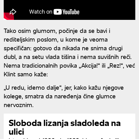
Tako osim glumom, počinje da se bavi i
rediteljskim poslom, u kome je veoma
specifičan: gotovo da nikada ne snima drugi
dubl, a na setu vlada tišina i nema suvišnih reči.
Nema tradicionalnih povika „Akcija!“ ili „Rez!“, već
Klint samo kaže:
„U redu, idemo dalje“, jer, kako kažu njegove
kolege, smatra da naređenja čine glumce
nervoznim.
Sloboda lizanja sladoleda na
ulici