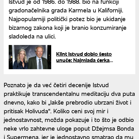
Istvud je od 1986. do 1988. bio na funkciji
gradonačelnika grada Karmela u Kaliforniji.
Najpopularniji politički potez bio je ukidanje
bizarnog zakona koji je branio konzumiranje
sladoleda na ulici.
Klint Istvud dobio šesto
unuče: Najmlađa ćerka
legendarnog glumca rodila
naslednicu zanimljivog
imena
Poznato je da već četiri decenije Istvud
praktikuje transcendentalnu meditaciju dva puta
dnevno, kako bi „lakše prebrodio ubrzani život i
pritisak Holivuda“. Koliko ceni svoj mir i
jednostavnost, možda pokazuje i to što je odbio
neke vrlo zahtevne uloge poput Džejmsa Bonda
i Supermena, jer je jednostavno smatrao da mu