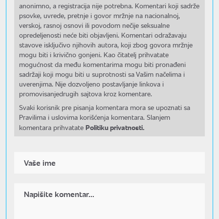
anonimno, a registracija nije potrebna. Komentari koji sadrže
psovke, uvrede, pretnje i govor mržnje na nacionalnoj,
verskoj, rasnoj osnovi ili povodom nečije seksualne
opredeljenosti neće biti objavljeni. Komentari odražavaju
stavove isključivo njihovih autora, koji zbog govora mržnje
mogu biti i krivično gonjeni. Kao čitatelj prihvatate
mogućnost da među komentarima mogu biti pronađeni
sadržaji koji mogu biti u suprotnosti sa Vašim načelima i
uverenjima. Nije dozvoljeno postavljanje linkova i
promovisanjedrugih sajtova kroz komentare.
Svaki korisnik pre pisanja komentara mora se upoznati sa
Pravilima i uslovima korišćenja komentara. Slanjem
Politiku privatnosti.
komentara prihvatate