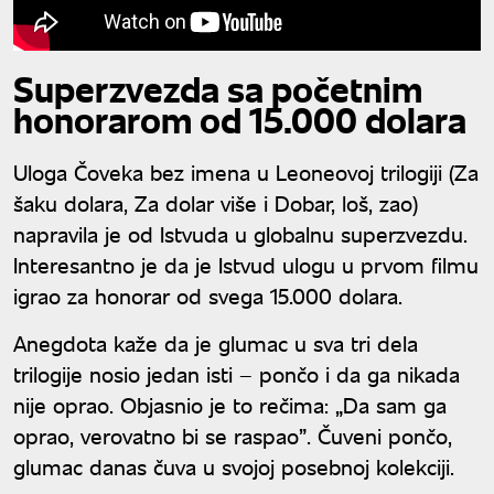
Superzvezda sa početnim
honorarom od 15.000 dolara
Uloga Čoveka bez imena u Leoneovoj trilogiji (Za
šaku dolara, Za dolar više i Dobar, loš, zao)
napravila je od Istvuda u globalnu superzvezdu.
Interesantno je da je Istvud ulogu u prvom filmu
igrao za honorar od svega 15.000 dolara.
Anegdota kaže da je glumac u sva tri dela
trilogije nosio jedan isti – pončo i da ga nikada
nije oprao. Objasnio je to rečima: „Da sam ga
oprao, verovatno bi se raspao”. Čuveni pončo,
glumac danas čuva u svojoj posebnoj kolekciji.