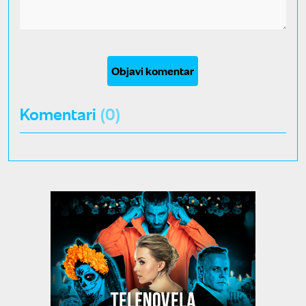
Objavi komentar
Komentari
(0)