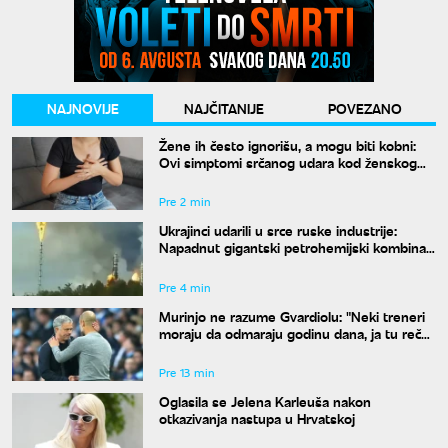
NAJNOVIJE
NAJČITANIJE
POVEZANO
Žene ih često ignorišu, a mogu biti kobni:
Ovi simptomi srčanog udara kod ženskog
pola prolaze potpuno nezapaženo
Pre 2 min
Ukrajinci udarili u srce ruske industrije:
Napadnut gigantski petrohemijski kombinat
u Tjumenskoj oblasti
Pre 4 min
Murinjo ne razume Gvardiolu: "Neki treneri
moraju da odmaraju godinu dana, ja tu reč
mrzim"
Pre 13 min
Oglasila se Jelena Karleuša nakon
otkazivanja nastupa u Hrvatskoj