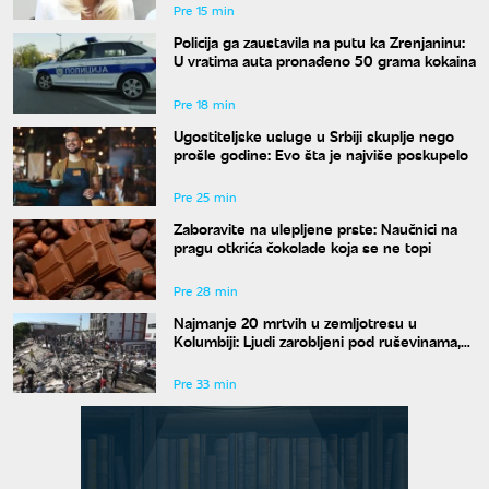
Pre 15 min
Policija ga zaustavila na putu ka Zrenjaninu:
U vratima auta pronađeno 50 grama kokaina
Pre 18 min
Ugostiteljske usluge u Srbiji skuplje nego
prošle godine: Evo šta je najviše poskupelo
Pre 25 min
Zaboravite na ulepljene prste: Naučnici na
pragu otkrića čokolade koja se ne topi
Pre 28 min
Najmanje 20 mrtvih u zemljotresu u
Kolumbiji: Ljudi zarobljeni pod ruševinama,
velika šteta širom zemlje
Pre 33 min