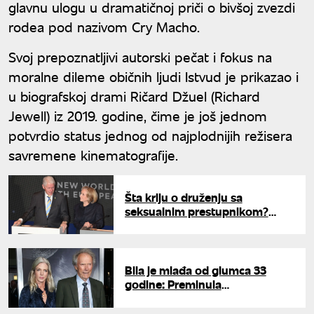
glavnu ulogu u dramatičnoj priči o bivšoj zvezdi
rodea pod nazivom Cry Macho.
Svoj prepoznatljivi autorski pečat i fokus na
moralne dileme običnih ljudi Istvud je prikazao i
u biografskoj drami Ričard Džuel (Richard
Jewell) iz 2019. godine, čime je još jednom
potvrdio status jednog od najplodnijih režisera
savremene kinematografije.
Šta kriju o druženju sa
seksualnim prestupnikom?
Klintonovi odbili svedočenje u
istrazi o Epstinu
Bila je mlađa od glumca 33
godine: Preminula
dugogodišnja partnerka Klinta
Istvuda