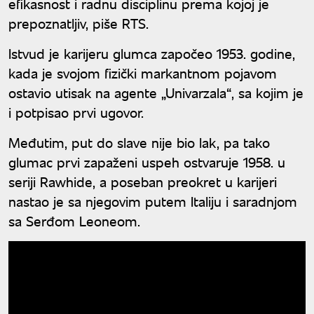
efikasnost i radnu disciplinu prema kojoj je
prepoznatljiv, piše RTS.
Istvud je karijeru glumca započeo 1953. godine,
kada je svojom fizički markantnom pojavom
ostavio utisak na agente „Univarzala“, sa kojim je
i potpisao prvi ugovor.
Međutim, put do slave nije bio lak, pa tako
glumac prvi zapaženi uspeh ostvaruje 1958. u
seriji Rawhide, a poseban preokret u karijeri
nastao je sa njegovim putem Italiju i saradnjom
sa Serđom Leoneom.