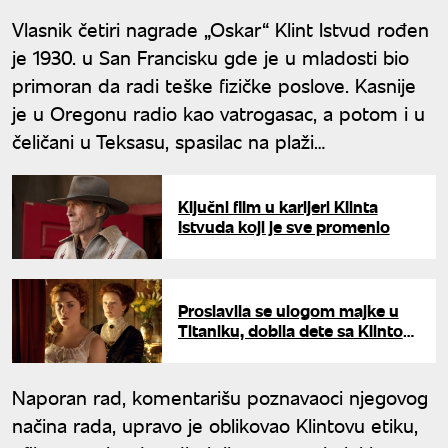
Vlasnik četiri nagrade „Oskar“ Klint Istvud rođen
je 1930. u San Francisku gde je u mladosti bio
primoran da radi teške fizičke poslove. Kasnije
je u Oregonu radio kao vatrogasac, a potom i u
čeličani u Teksasu, spasilac na plaži…
Ključni film u karijeri Klinta
Istvuda koji je sve promenio
Proslavila se ulogom majke u
Titaniku, dobila dete sa Klintom
Istvudom: Ovako danas izgleda
Naporan rad, komentarišu poznavaoci njegovog
načina rada, upravo je oblikovao Klintovu etiku,