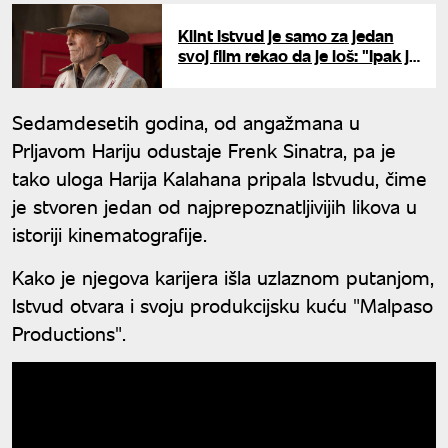
Klint Istvud je samo za jedan
svoj film rekao da je loš: "Ipak je
imao najpoznatiju repliku"
Sedamdesetih godina, od angažmana u
Prljavom Hariju odustaje Frenk Sinatra, pa je
tako uloga Harija Kalahana pripala Istvudu, čime
je stvoren jedan od najprepoznatljivijih likova u
istoriji kinematografije.
Kako je njegova karijera išla uzlaznom putanjom,
Istvud otvara i svoju produkcijsku kuću "Malpaso
Productions".