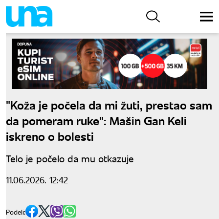
"Koža je počela da mi žuti, prestao sam
da pomeram ruke": Mašin Gan Keli
iskreno o bolesti
Telo je počelo da mu otkazuje
11.06.2026. 12:42
Podeli: