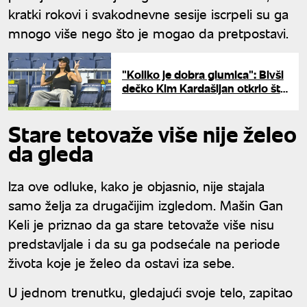
kratki rokovi i svakodnevne sesije iscrpeli su ga
mnogo više nego što je mogao da pretpostavi.
"Koliko je dobra glumica": Bivši
dečko Kim Kardašijan otkrio šta
zapravo misli o njoj
Stare tetovaže više nije želeo
da gleda
Iza ove odluke, kako je objasnio, nije stajala
samo želja za drugačijim izgledom. Mašin Gan
Keli je priznao da ga stare tetovaže više nisu
predstavljale i da su ga podsećale na periode
života koje je želeo da ostavi iza sebe.
U jednom trenutku, gledajući svoje telo, zapitao