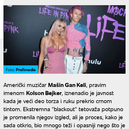
Profimedia
Foto:
Američki muzičar
Mašin Gan Keli
, pravim
imenom
Kolson Bejker
, iznenadio je javnost
kada je veći deo torza i ruku prekrio crnom
tintom. Ekstremna "blackout" tetovaža potpuno
je promenila njegov izgled, ali je proces, kako je
sada otkrio, bio mnogo teži i opasniji nego što je