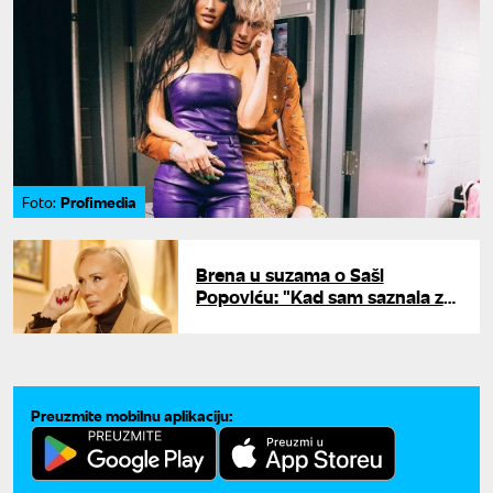
Profimedia
Foto:
Brena u suzama o Saši
Popoviću: "Kad sam saznala za
njegove poslednje trenutke,
želela sam da..."
Preuzmite mobilnu aplikaciju: