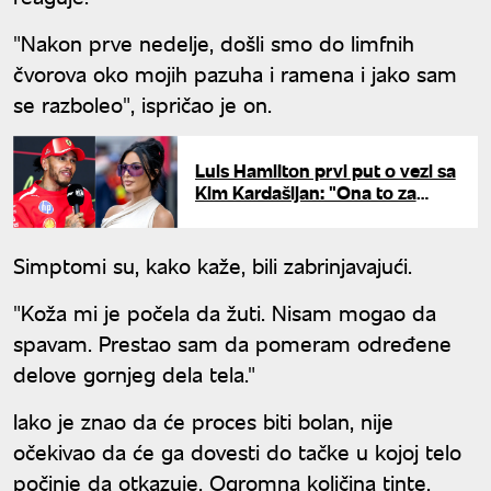
"Nakon prve nedelje, došli smo do limfnih
čvorova oko mojih pazuha i ramena i jako sam
se razboleo", ispričao je on.
Luis Hamilton prvi put o vezi sa
Kim Kardašijan: "Ona to za
mene čini svakog dana"
Simptomi su, kako kaže, bili zabrinjavajući.
"Koža mi je počela da žuti. Nisam mogao da
spavam. Prestao sam da pomeram određene
delove gornjeg dela tela."
Iako je znao da će proces biti bolan, nije
očekivao da će ga dovesti do tačke u kojoj telo
počinje da otkazuje. Ogromna količina tinte,