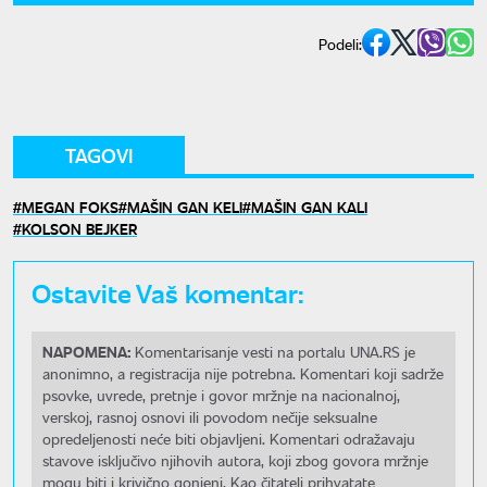
Podeli:
TAGOVI
MEGAN FOKS
MAŠIN GAN KELI
MAŠIN GAN KALI
KOLSON BEJKER
Ostavite Vaš komentar:
NAPOMENA:
Komentarisanje vesti na portalu UNA.RS je
anonimno, a registracija nije potrebna. Komentari koji sadrže
psovke, uvrede, pretnje i govor mržnje na nacionalnoj,
verskoj, rasnoj osnovi ili povodom nečije seksualne
opredeljenosti neće biti objavljeni. Komentari odražavaju
stavove isključivo njihovih autora, koji zbog govora mržnje
mogu biti i krivično gonjeni. Kao čitatelj prihvatate