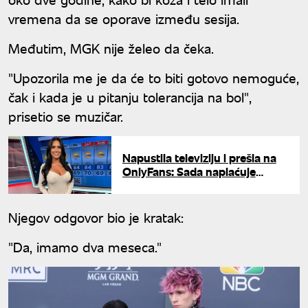
vremena da se oporave između sesija.
Međutim, MGK nije želeo da čeka.
"Upozorila me je da će to biti gotovo nemoguće,
čak i kada je u pitanju tolerancija na bol",
prisetio se muzičar.
Napustila televiziju i prešla na
OnlyFans: Sada naplaćuje
pristup svom sadržaju
Njegov odgovor bio je kratak:
"Da, imamo dva meseca."