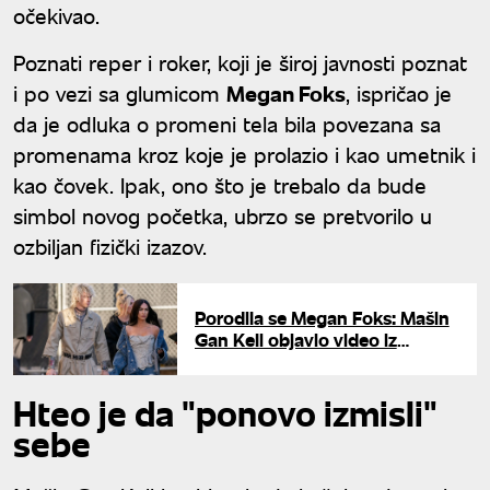
očekivao.
Poznati reper i roker, koji je široj javnosti poznat
i po vezi sa glumicom
Megan Foks
, ispričao je
da je odluka o promeni tela bila povezana sa
promenama kroz koje je prolazio i kao umetnik i
kao čovek. Ipak, ono što je trebalo da bude
simbol novog početka, ubrzo se pretvorilo u
ozbiljan fizički izazov.
Porodila se Megan Foks: Mašin
Gan Keli objavio video iz
porodilišta i otkrio pol bebe
Hteo je da "ponovo izmisli"
sebe