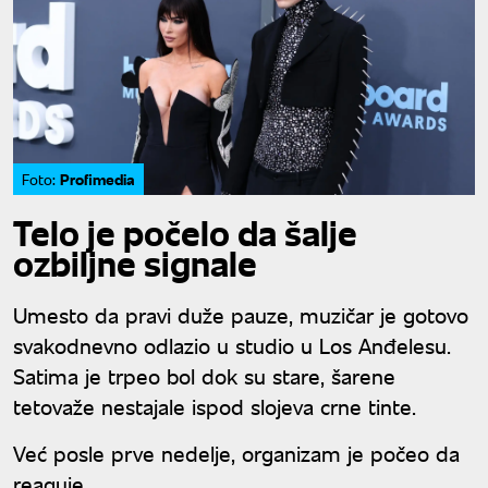
Profimedia
Foto:
Telo je počelo da šalje
ozbiljne signale
Umesto da pravi duže pauze, muzičar je gotovo
svakodnevno odlazio u studio u Los Anđelesu.
Satima je trpeo bol dok su stare, šarene
tetovaže nestajale ispod slojeva crne tinte.
Već posle prve nedelje, organizam je počeo da
reaguje.