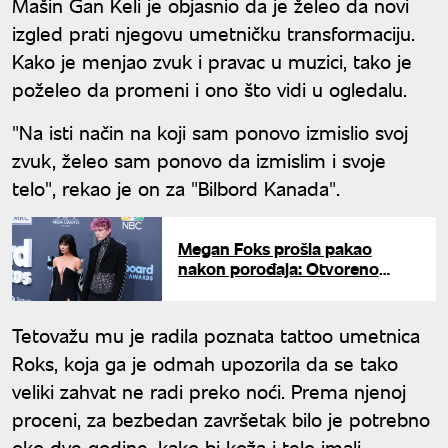
Mašin Gan Keli je objasnio da je želeo da novi
izgled prati njegovu umetničku transformaciju.
Kako je menjao zvuk i pravac u muzici, tako je
poželeo da promeni i ono što vidi u ogledalu.
"Na isti način na koji sam ponovo izmislio svoj
zvuk, želeo sam ponovo da izmislim i svoje
telo", rekao je on za "Bilbord Kanada".
Megan Foks prošla pakao
nakon porođaja: Otvoreno
progovorila o svemu
Tetovažu mu je radila poznata tattoo umetnica
Roks, koja ga je odmah upozorila da se tako
veliki zahvat ne radi preko noći. Prema njenoj
proceni, za bezbedan završetak bilo je potrebno
oko dve godine, kako bi koža i telo imali