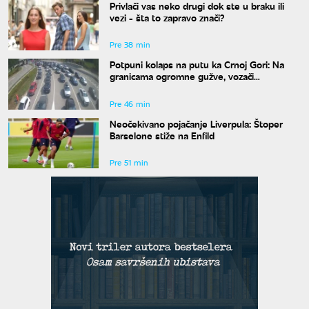
Privlači vas neko drugi dok ste u braku ili
vezi - šta to zapravo znači?
Pre 38 min
Potpuni kolaps na putu ka Crnoj Gori: Na
granicama ogromne gužve, vozači
upozoravaju na jednu stvar
Pre 46 min
Neočekivano pojačanje Liverpula: Štoper
Barselone stiže na Enfild
Pre 51 min