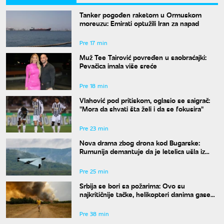
Tanker pogođen raketom u Ormuskom
moreuzu: Emirati optužili Iran za napad
Pre 17 min
Muž Tee Tairović povređen u saobraćajki:
Pevačica imala više sreće
Pre 18 min
Vlahović pod pritiskom, oglasio se saigrač:
"Mora da shvati šta želi i da se fokusira"
Pre 23 min
Nova drama zbog drona kod Bugarske:
Rumunija demantuje da je letelica ušla iz
njenog vazdušnog prostora
Pre 25 min
Srbija se bori sa požarima: Ovo su
najkritičnije tačke, helikopteri danima gase
vatru
Pre 38 min