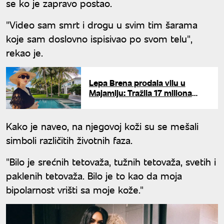
se ko je zapravo postao.
"Video sam smrt i drogu u svim tim šarama
koje sam doslovno ispisivao po svom telu",
rekao je.
Lepa Brena prodala vilu u
Majamiju: Tražila 17 miliona
dolara za imanje na obali, pa
morala da spusti cenu
Kako je naveo, na njegovoj koži su se mešali
simboli različitih životnih faza.
"Bilo je srećnih tetovaža, tužnih tetovaža, svetih i
paklenih tetovaža. Bilo je to kao da moja
bipolarnost vrišti sa moje kože."