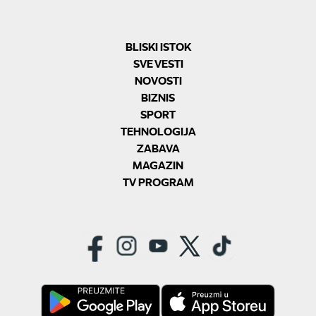
BLISKI ISTOK
SVE VESTI
NOVOSTI
BIZNIS
SPORT
TEHNOLOGIJA
ZABAVA
MAGAZIN
TV PROGRAM