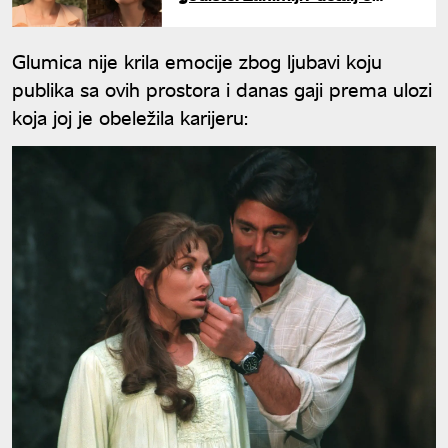
glumicama iz serije "Greh njene
majke"
Glumica nije krila emocije zbog ljubavi koju
publika sa ovih prostora i danas gaji prema ulozi
koja joj je obeležila karijeru: