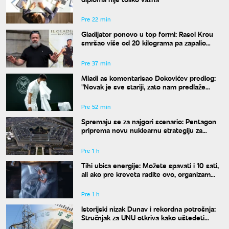
Pre 22 min
Gladijator ponovo u top formi: Rasel Krou
smršao više od 20 kilograma pa zapalio
društvene mreže novim izgledom
Pre 37 min
Mladi as komentarisao Đokovićev predlog:
"Novak je sve stariji, zato nam predlaže
kraće mečeve"
Pre 52 min
Spremaju se za najgori scenario: Pentagon
priprema novu nuklearnu strategiju za
eventualni sukob sa Rusijom i Kinom
Pre 1 h
Tihi ubica energije: Možete spavati i 10 sati,
ali ako pre kreveta radite ovo, organizam
vam se neće oporaviti
Pre 1 h
Istorijski nizak Dunav i rekordna potrošnja:
Stručnjak za UNU otkriva kako uštedeti
struju