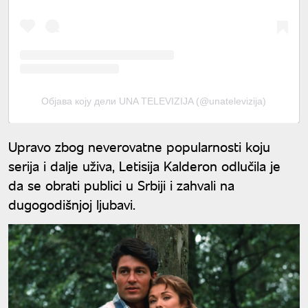
Објава коју дели UNA TELEVIZIJA (@unatelevizija)
Upravo zbog neverovatne popularnosti koju
serija i dalje uživa, Letisija Kalderon odlučila je
da se obrati publici u Srbiji i zahvali na
dugogodišnjoj ljubavi.