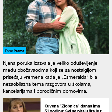
Promo
Foto:
Njena poruka izazvala je veliko oduševljenje
među obožavaocima koji se sa nostalgijom
prisećaju vremena kada je „Esmeralda“ bila
nezaobilazna tema razgovora u školama,
kancelarijama i porodičnim domovima.
Čuvena "Zlobnica" danas ima
51 godinu: Svi se pitaju šta je to