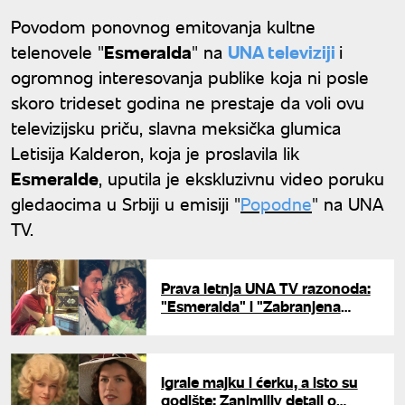
Povodom ponovnog emitovanja kultne
telenovele "
Esmeralda
" na
UNA televiziji
i
ogromnog interesovanja publike koja ni posle
skoro trideset godina ne prestaje da voli ovu
televizijsku priču, slavna meksička glumica
Letisija Kalderon, koja je proslavila lik
Esmeralde
, uputila je ekskluzivnu video poruku
gledaocima u Srbiji u emisiji "
Popodne
" na UNA
TV.
Prava letnja UNA TV razonoda:
"Esmeralda" i "Zabranjena
ljubav" od sada i vikendom
Igrale majku i ćerku, a isto su
godište: Zanimljiv detalj o