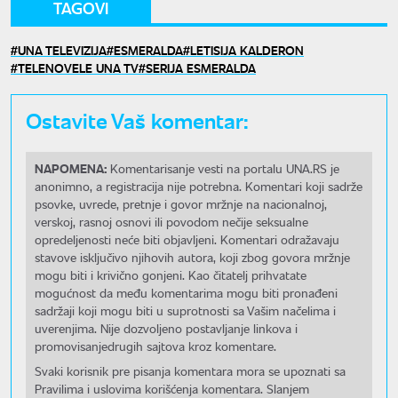
TAGOVI
UNA TELEVIZIJA
ESMERALDA
LETISIJA KALDERON
TELENOVELE UNA TV
SERIJA ESMERALDA
Ostavite Vaš komentar:
NAPOMENA:
Komentarisanje vesti na portalu UNA.RS je
anonimno, a registracija nije potrebna. Komentari koji sadrže
psovke, uvrede, pretnje i govor mržnje na nacionalnoj,
verskoj, rasnoj osnovi ili povodom nečije seksualne
opredeljenosti neće biti objavljeni. Komentari odražavaju
stavove isključivo njihovih autora, koji zbog govora mržnje
mogu biti i krivično gonjeni. Kao čitatelj prihvatate
mogućnost da među komentarima mogu biti pronađeni
sadržaji koji mogu biti u suprotnosti sa Vašim načelima i
uverenjima. Nije dozvoljeno postavljanje linkova i
promovisanjedrugih sajtova kroz komentare.
Svaki korisnik pre pisanja komentara mora se upoznati sa
Pravilima i uslovima korišćenja komentara. Slanjem