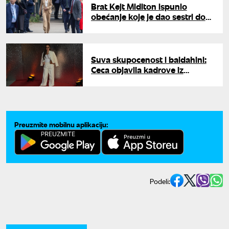
Brat Kejt Midlton ispunio
obećanje koje je dao sestri dok
se lečila od raka: "Dok si bila u
bolnici..."
Suva skupocenost i baldahini:
Ceca objavila kadrove iz
luksuznog bara, mreže se
usijale zbog prizora iz bazena
Preuzmite mobilnu aplikaciju:
Podeli: