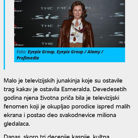
Foto:
Eyepix Group, Eyepix Group / Alamy /
Profimedia
Malo je televizijskih junakinja koje su ostavile
trag kakav je ostavila Esmeralda. Devedesetih
godina njena životna priča bila je televizijski
fenomen koji je okupljao porodice ispred malih
ekrana i postao deo svakodnevice miliona
gledalaca.
Danas, skoro tri decenije kasnije, kultna