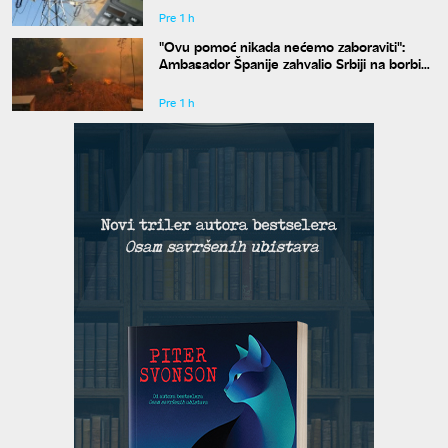
Pre 1 h
"Ovu pomoć nikada nećemo zaboraviti":
Ambasador Španije zahvalio Srbiji na borbi
protiv požara
Pre 1 h