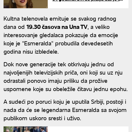
uradila s licem
Kultna telenovela emituje se svakog radnog
dana od
19.30 časova na Una TV
, a veliko
interesovanje gledalaca pokazuje da emocije
koje je "Esmeralda" probudila devedesetih
godina nisu izbledele.
Dok nove generacije tek otkrivaju jednu od
najvoljenijih televizijskih priča, oni koji su uz nju
odrastali ponovo imaju priliku da prožive
uspomene koje su obeležile čitavu jednu epohu.
A sudeći po poruci koju je uputila Srbiji, postoji i
nada da će se legendarna Esmeralda sa svojom
publikom uskoro sresti i uživo.