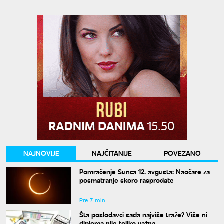
NAJNOVIJE
NAJČITANIJE
POVEZANO
Pomračenje Sunca 12. avgusta: Naočare za
posmatranje skoro rasprodate
Pre 7 min
Šta poslodavci sada najviše traže? Više ni
diploma nije toliko važna