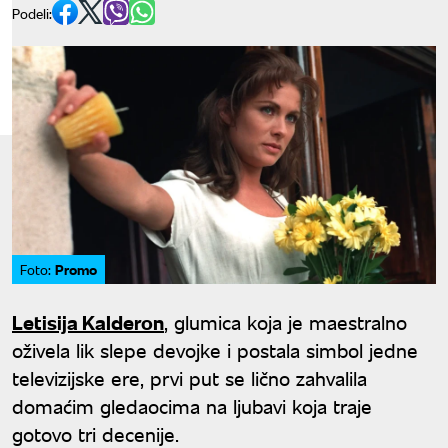
Podeli:
Promo
Foto:
Letisija Kalderon
, glumica koja je maestralno
oživela lik slepe devojke i postala simbol jedne
televizijske ere, prvi put se lično zahvalila
domaćim gledaocima na ljubavi koja traje
gotovo tri decenije.