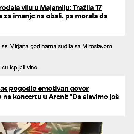
odala vilu u Majamiju: Tražila 17
a za imanje na obali, pa morala da
a se Mirjana godinama sudila sa Miroslavom
u ispijali vino.
ac pogodio emotivan govor
ća na koncertu u Areni: "Da slavimo još