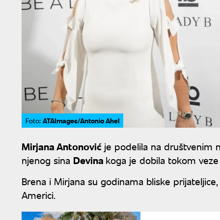
ATAImages/Antonio Ahel
Foto:
Mirjana Antonović
je podelila na društvenim 
njenog sina
Devina
koga je dobila tokom vez
Brena i Mirjana su godinama bliske prijateljic
Americi.