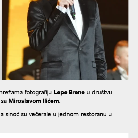
mrežama fotografiju
Lepe Brene
u društvu
e sa
Miroslavom Ilićem
.
e, a sinoć su večerale u jednom restoranu u