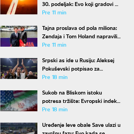
30. podeljak: Evo koji gradovi u
Srbiji su trenutno najtopliji
Pre 11 min
Tajna proslava od pola miliona:
Zendaja i Tom Holand napravili
svadbu veka
Pre 11 min
Srpski as ide u Rusiju: Aleksej
Pokuševski potpisao za
Lokomotivu
Pre 18 min
Sukob na Bliskom istoku
potresa tržište: Evropski indeksi
idu ka rekordnim nivoima, nafta
Pre 18 min
Brent poskupela
Uređenje leve obale Save ulazi u
završnu fazu: Evo kada se