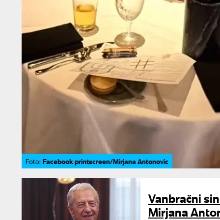
Facebook printscreen/Mirjana Antonovic
Foto:
Vanbračni sin 
Mirjana Anton