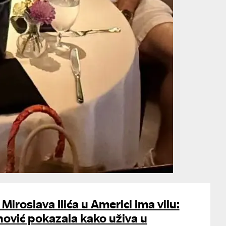
Miroslava Ilića u Americi ima vilu:
ović pokazala kako uživa u