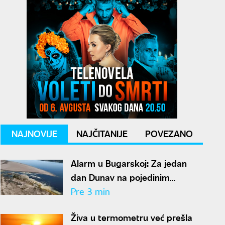
NAJNOVIJE
NAJČITANIJE
POVEZANO
Alarm u Bugarskoj: Za jedan
dan Dunav na pojedinim
delovima opao 10 centimetara
Pre 3 min
Živa u termometru već prešla