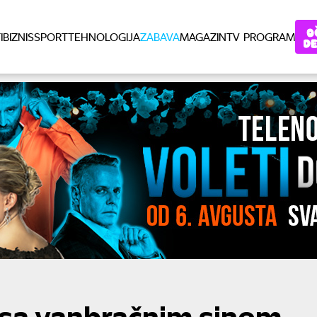
I
BIZNIS
SPORT
TEHNOLOGIJA
ZABAVA
MAGAZIN
TV PROGRAM
 sa vanbračnim sinom