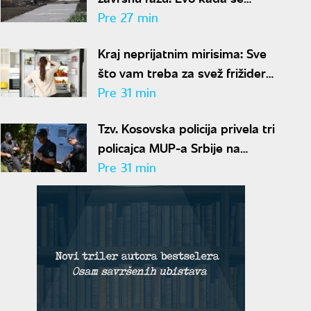
očekuje završetak radova
Pre 27 min
Kraj neprijatnim mirisima: Sve
što vam treba za svež frižider
košta manje od 50 dinara
Pre 31 min
Tzv. Kosovska policija privela tri
policajca MUP-a Srbije na
Jarinju: Dvojica pušteni, jedan
Pre 31 min
zadržan