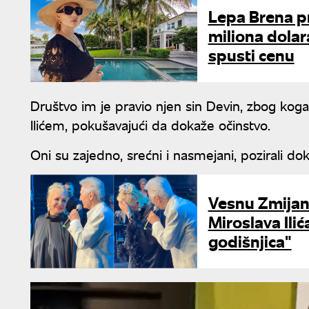
Lepa Brena pr
miliona dolar
spusti cenu
Društvo im je pravio njen sin Devin, zbog kog
Ilićem, pokušavajući da dokaže očinstvo.
Oni su zajedno, srećni i nasmejani, pozirali dok s
Vesnu Zmijan
Miroslava Ili
godišnjica"