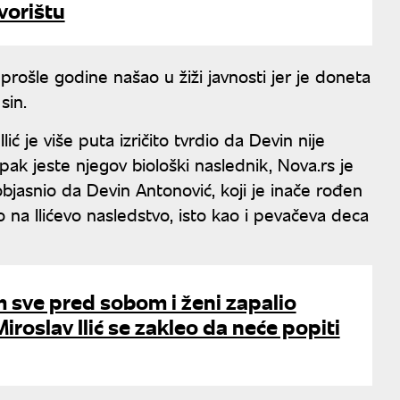
orištu
prošle godine našao u žiži javnosti jer je doneta
 sin.
ć je više puta izričito tvrdio da Devin nije
pak jeste njegov biološki naslednik, Nova.rs je
objasnio da Devin Antonović, koji je inače rođen
vo na Ilićevo nasledstvo, isto kao i pevačeva deca
 sve pred sobom i ženi zapalio
iroslav Ilić se zakleo da neće popiti