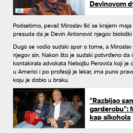
Devinovom dv
Podsetimo, pevač Miroslav Ilić se krajem maja 
presuda da je Devin Antonović njegov biološki
Dugo se vodio sudski spor o tome, a Miroslav Ili
njegov sin. Nakon što je sudski potvrđeno da i
kontakirala advokata Nebojšu Perovića koji je 
u Americi i po profesiji je lekar, ima puno pra
koju je dobio u braku.
"Razbijao sam
garderobu": M
kap alkohola