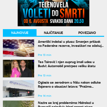
NAJNOVIJE
NAJČITANIJE
POVEZANO
Američki indeksi u plusu: Smanjen pritisak
na Federalne rezerve, investitori ne očekuju
povećanje kamata
Pre 13 min
Tea Tairović i njen suprug imali udes u
Budvi: Automobil pretrpeo veliku štetu
Pre 13 min
Oglasio se aerodrom u Nišu nakon odluke
Rajanera o obustavi letova: "Pratimo
situaciju i čekamo odgovor"
Pre 14 min
Nazire se kraj problemima: Hidrolozi u
Rumuniji najavljuju blagi porast nivoa