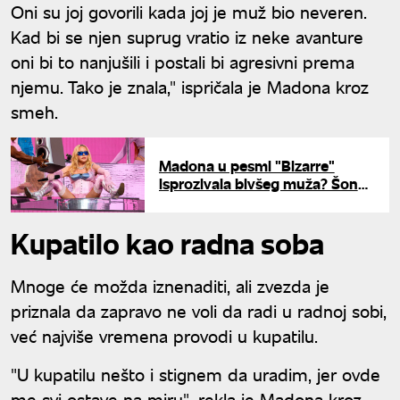
Oni su joj govorili kada joj je muž bio neveren.
Kad bi se njen suprug vratio iz neke avanture
oni bi to nanjušili i postali bi agresivni prema
njemu. Tako je znala," ispričala je Madona kroz
smeh.
Madona u pesmi "Bizarre"
isprozivala bivšeg muža? Šon
Pen na tapetu
Kupatilo kao radna soba
Mnoge će možda iznenaditi, ali zvezda je
priznala da zapravo ne voli da radi u radnoj sobi,
već najviše vremena provodi u kupatilu.
"U kupatilu nešto i stignem da uradim, jer ovde
me svi ostave na miru", rekla je Madona kroz