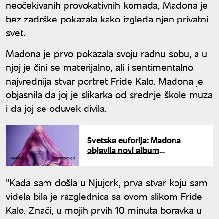
neočekivanih provokativnih komada, Madona je
bez zadrške pokazala kako izgleda njen privatni
svet.
Madona je prvo pokazala svoju radnu sobu, a u
njoj je čini se materijalno, ali i sentimentalno
najvrednija stvar portret Fride Kalo. Madona je
objasnila da joj je slikarka od srednje škole muza
i da joj se oduvek divila.
Svetska euforija: Madona
objavila novi album
"Confessions II"
"Kada sam došla u Njujork, prva stvar koju sam
videla bila je razglednica sa ovom slikom Fride
Kalo. Znači, u mojih prvih 10 minuta boravka u