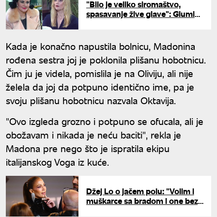
"Bilo je veliko siromaštvo,
spasavanje žive glave": Glumica
iz "Srećnih ljudi" otkrila
pikanterije sa snimanja
Kada je konačno napustila bolnicu, Madonina
rođena sestra joj je poklonila plišanu hobotnicu.
Čim ju je videla, pomislila je na Oliviju, ali nije
želela da joj da potpuno identično ime, pa je
svoju plišanu hobotnicu nazvala Oktavija.
"Ovo izgleda grozno i potpuno se ofucala, ali je
obožavam i nikada je neću baciti", rekla je
Madona pre nego što je ispratila ekipu
italijanskog Voga iz kuće.
Džej Lo o jačem polu: "Volim i
muškarce sa bradom i one bez,
nije važno"