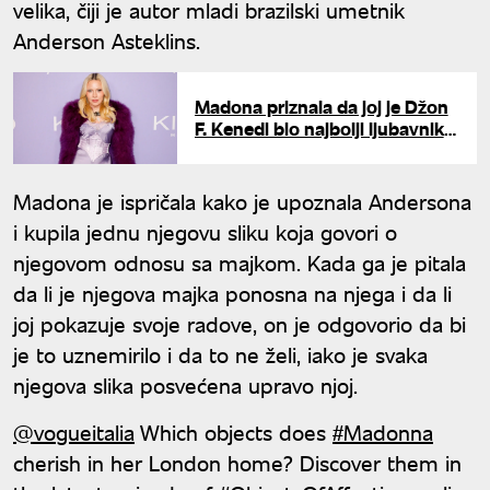
velika, čiji je autor mladi brazilski umetnik
Anderson Asteklins.
Madona priznala da joj je Džon
F. Kenedi bio najbolji ljubavnik:
Sada reagovao njegov sestrić
Madona je ispričala kako je upoznala Andersona
i kupila jednu njegovu sliku koja govori o
njegovom odnosu sa majkom. Kada ga je pitala
da li je njegova majka ponosna na njega i da li
joj pokazuje svoje radove, on je odgovorio da bi
je to uznemirilo i da to ne želi, iako je svaka
njegova slika posvećena upravo njoj.
@vogueitalia
Which objects does
#Madonna
cherish in her London home? Discover them in