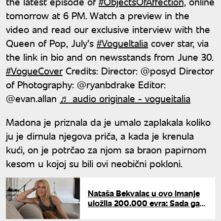
the latest episode of
#ObjectsOfAffection,
online
tomorrow at 6 PM. Watch a preview in the
video and read our exclusive interview with the
Queen of Pop, July’s
#VogueItalia
cover star, via
the link in bio and on newsstands from June 30.
#VogueCover
Credits: Director: @posyd Director
of Photography: @ryanbdrake Editor:
@evan.allan
♬ audio originale - vogueitalia
Madona je priznala da je umalo zaplakala koliko
ju je dirnula njegova priča, a kada je krenula
kući, on je potrčao za njom sa braon papirnom
kesom u kojoj su bili ovi neobični pokloni.
Nataša Bekvalac u ovo imanje
uložila 200.000 evra: Sada ga
izdaje za privatne proslave