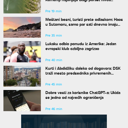
Dunava
Pre 19 min
Meštani besni, turisti prete odlaskom: Haos
u Sutomoru, samo par sati dnevno imaju
vodu
Pre 35 min
Lukaku odbio ponudu iz Amerike: Jedan
evropski klub ozbiljno zagrizao
Pre 40 min
Kurti i Abdidžiku daleko od dogovora: DSK
traži mesto predsednika privremenih
institucija
Pre 45 min
Dobre vesti za korisnike ChatGPT-a: Ukida
se jedno od najvećih ograničenja
Pre 46 min