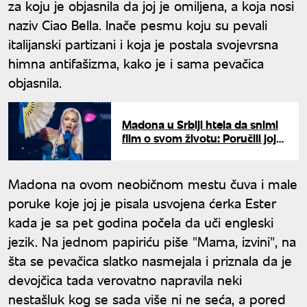
za koju je objasnila da joj je omiljena, a koja nosi
naziv Ciao Bella. Inače pesmu koju su pevali
italijanski partizani i koja je postala svojevrsna
himna antifašizma, kako je i sama pevačica
objasnila.
Madona u Srbiji htela da snimi
film o svom životu: Poručili joj
da u našoj zemlji "neće izdržati
ni četiri dana"
Madona na ovom neobičnom mestu čuva i male
poruke koje joj je pisala usvojena ćerka Ester
kada je sa pet godina počela da uči engleski
jezik. Na jednom papiriću piše "Mama, izvini", na
šta se pevačica slatko nasmejala i priznala da je
devojčica tada verovatno napravila neki
nestašluk kog se sada više ni ne seća, a pored