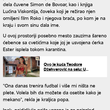
dela čuvene Simon de Bovoar, kao i knjiga
Lućina Viskontija, čoveka koji je režirao njen
omiljeni film Roko i njegova braća, po kom je na
kraju i svom sinu dala ime.
U ovoj prostoriji posebno mesto zauzima šareno
ćebence sa cvetićima koje joj je usvojena ćerka
Ester isplela tokom karantina.
Ovo je kuća Teodore
Džehverović na selu: U
renoviranje uložila 40.000 evra
- pokazala kako teku radovi
"Ona danas trenira fudbal i više mi ništa ne
plete. Volela bih da možete da osetite kako je
mekano", rekla je kraljica popa.
Ipak, najdirljivija priča vezana je za naizgled