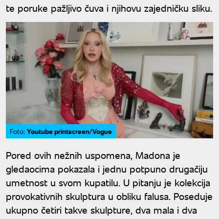
te poruke pažljivo čuva i njihovu zajedničku sliku.
Youtube printscreen/Vogue
Foto:
Pored ovih nežnih uspomena, Madona je
gledaocima pokazala i jednu potpuno drugačiju
umetnost u svom kupatilu. U pitanju je kolekcija
provokativnih skulptura u obliku falusa. Poseduje
ukupno četiri takve skulpture, dva mala i dva