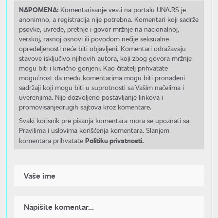
NAPOMENA:
Komentarisanje vesti na portalu UNA.RS je
anonimno, a registracija nije potrebna. Komentari koji sadrže
psovke, uvrede, pretnje i govor mržnje na nacionalnoj,
verskoj, rasnoj osnovi ili povodom nečije seksualne
opredeljenosti neće biti objavljeni. Komentari odražavaju
stavove isključivo njihovih autora, koji zbog govora mržnje
mogu biti i krivično gonjeni. Kao čitatelj prihvatate
mogućnost da među komentarima mogu biti pronađeni
sadržaji koji mogu biti u suprotnosti sa Vašim načelima i
uverenjima. Nije dozvoljeno postavljanje linkova i
promovisanjedrugih sajtova kroz komentare.
Svaki korisnik pre pisanja komentara mora se upoznati sa
Pravilima i uslovima korišćenja komentara. Slanjem
Politiku privatnosti.
komentara prihvatate