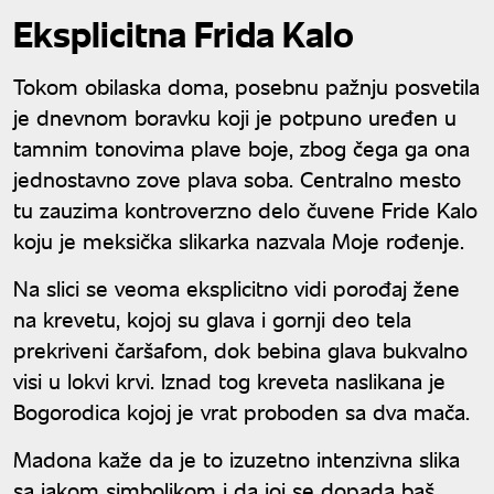
Eksplicitna Frida Kalo
Tokom obilaska doma, posebnu pažnju posvetila
je dnevnom boravku koji je potpuno uređen u
tamnim tonovima plave boje, zbog čega ga ona
jednostavno zove plava soba. Centralno mesto
tu zauzima kontroverzno delo čuvene Fride Kalo
koju je meksička slikarka nazvala Moje rođenje.
Na slici se veoma eksplicitno vidi porođaj žene
na krevetu, kojoj su glava i gornji deo tela
prekriveni čaršafom, dok bebina glava bukvalno
visi u lokvi krvi. Iznad tog kreveta naslikana je
Bogorodica kojoj je vrat proboden sa dva mača.
Madona kaže da je to izuzetno intenzivna slika
sa jakom simbolikom i da joj se dopada baš