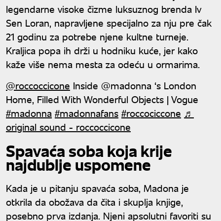
legendarne visoke čizme luksuznog brenda Iv
Sen Loran, napravljene specijalno za nju pre čak
21 godinu za potrebe njene kultne turneje.
Kraljica popa ih drži u hodniku kuće, jer kako
kaže više nema mesta za odeću u ormarima.
@roccoccicone
Inside @madonna ‘s London
Home, Filled With Wonderful Objects | Vogue
#madonna
#madonnafans
#roccociccone
♬
original sound - roccoccicone
Spavaća soba koja krije
najdublje uspomene
Kada je u pitanju spavaća soba, Madona je
otkrila da obožava da čita i skuplja knjige,
posebno prva izdanja. Njeni apsolutni favoriti su