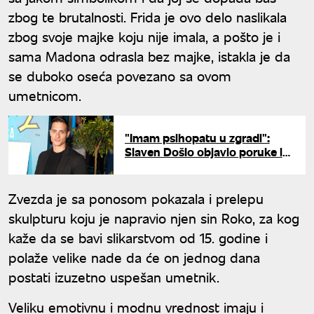
zbog te brutalnosti. Frida je ovo delo naslikala
zbog svoje majke koju nije imala, a pošto je i
sama Madona odrasla bez majke, istakla je da
se duboko oseća povezano sa ovom
umetnicom.
"Imam psihopatu u zgradi":
Slaven Došlo objavio poruke i
pretnje koje dobija od
anonimnog komšije
Zvezda je sa ponosom pokazala i prelepu
skulpturu koju je napravio njen sin Roko, za kog
kaže da se bavi slikarstvom od 15. godine i
polaže velike nade da će on jednog dana
postati izuzetno uspešan umetnik.
Veliku emotivnu i modnu vrednost imaju i