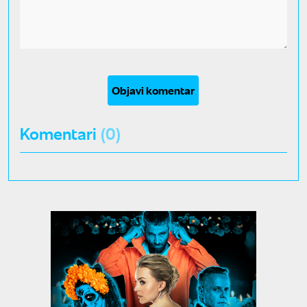
Objavi komentar
Komentari
(0)