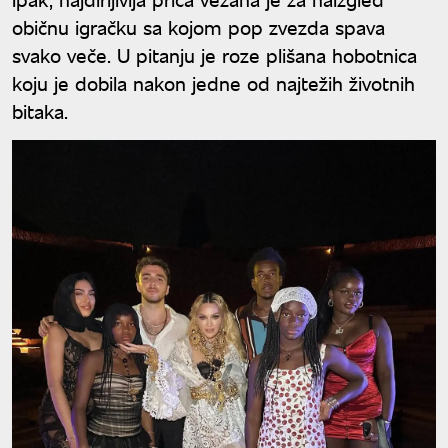
običnu igračku sa kojom pop zvezda spava
svako veče. U pitanju je roze plišana hobotnica
koju je dobila nakon jedne od najtežih životnih
bitaka.