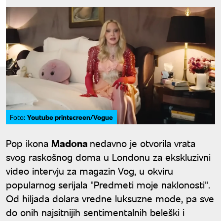
Youtube printscreen/Vogue
Foto:
Pop ikona
Madona
nedavno je otvorila vrata
svog raskošnog doma u Londonu za ekskluzivni
video intervju za magazin Vog, u okviru
popularnog serijala "Predmeti moje naklonosti".
Od hiljada dolara vredne luksuzne mode, pa sve
do onih najsitnijih sentimentalnih beleški i