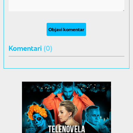
Objavi komentar
Komentari
(0)