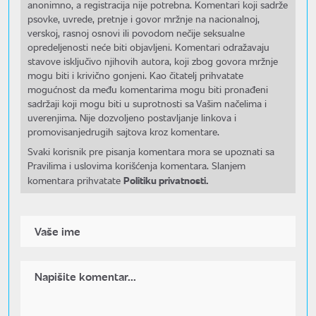
anonimno, a registracija nije potrebna. Komentari koji sadrže
psovke, uvrede, pretnje i govor mržnje na nacionalnoj,
verskoj, rasnoj osnovi ili povodom nečije seksualne
opredeljenosti neće biti objavljeni. Komentari odražavaju
stavove isključivo njihovih autora, koji zbog govora mržnje
mogu biti i krivično gonjeni. Kao čitatelj prihvatate
mogućnost da među komentarima mogu biti pronađeni
sadržaji koji mogu biti u suprotnosti sa Vašim načelima i
uverenjima. Nije dozvoljeno postavljanje linkova i
promovisanjedrugih sajtova kroz komentare.
Svaki korisnik pre pisanja komentara mora se upoznati sa
Pravilima i uslovima korišćenja komentara. Slanjem
Politiku privatnosti.
komentara prihvatate