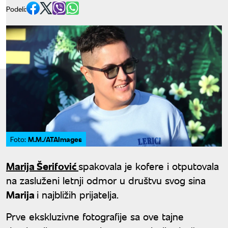
Podeli:
M.M./ATAImages
Foto:
Marija Šerifović
spakovala je kofere i otputovala
na zasluženi letnji odmor u društvu svog sina
Marija
i najbližih prijatelja.
Prve ekskluzivne fotografije sa ove tajne