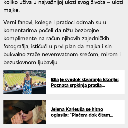
koliko uživa u najvažnijoj ulozi svog života – ulozi
majke.
Verni fanovi, kolege i pratioci odmah su u
komentarima počeli da nižu bezbrojne
komplimente na račun njihovih zajedničkih
fotografija, ističući u prvi plan da majka i sin
bukvalno zrače neverovatnom srećom, mirom i
bezuslovnom ljubavlju.
Bila je svedok stvaranja istorije:
Poznata srpkinja pratila
Noletovu epsku pobedu,
odmah se oglasila moćnim
rečima
Jelena Karleuša se hitno
oglasila: "Plačem dok čitam
ovo"