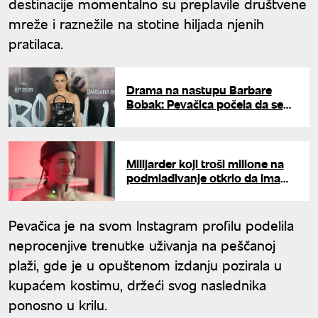
destinacije momentalno su preplavile društvene
mreže i raznežile na stotine hiljada njenih
pratilaca.
Drama na nastupu Barbare
Bobak: Pevačica počela da se
guši, pa besno prekinula
muziku
Milijarder koji troši milione na
podmlađivanje otkrio da ima
neizlečivu bolest: "Moj
želudac..."
Pevačica je na svom Instagram profilu podelila
neprocenjive trenutke uživanja na peščanoj
plaži, gde je u opuštenom izdanju pozirala u
kupaćem kostimu, držeći svog naslednika
ponosno u krilu.