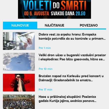
NAJNOVIJE
NAJČITANIJE
POVEZANO
Dobra vest za srpsku hranu: Evropska
komisija potvrdila da su kontrole u primarnoj
proizvodnji usklađene sa standardima EU
Pre 1 min
Veliki dron ušao u bugarski vazdušni prostor
i eksplodirao: Pao blizu gasovoda, hitno se
oglasio Radev
Pre 10 min
Brutalan napad na Karleušu pred koncert u
Dalmaciji: Gradonačelnik to smatra
neprimerenim
Pre 17 min
Haos u prištinskoj skupštini: Poslanica
gađala Kurtija jajima, sednica ponovo
prekinuta