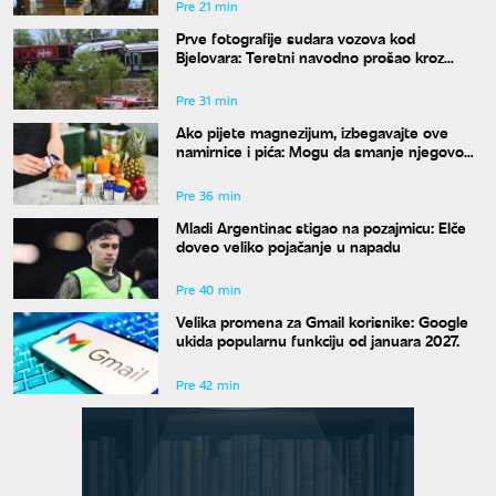
Pre 21 min
Prve fotografije sudara vozova kod
Bjelovara: Teretni navodno prošao kroz
crveno, više povređenih
Pre 31 min
Ako pijete magnezijum, izbegavajte ove
namirnice i pića: Mogu da smanje njegovo
dejstvo
Pre 36 min
Mladi Argentinac stigao na pozajmicu: Elče
doveo veliko pojačanje u napadu
Pre 40 min
Velika promena za Gmail korisnike: Google
ukida popularnu funkciju od januara 2027.
Pre 42 min