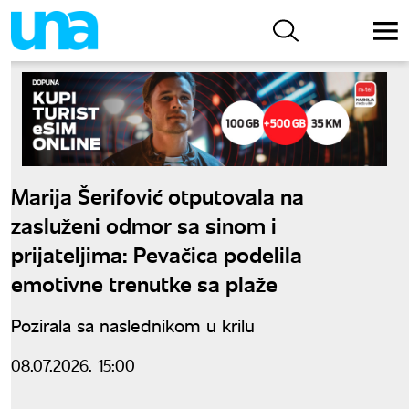
Marija Šerifović otputovala na
zasluženi odmor sa sinom i
prijateljima: Pevačica podelila
emotivne trenutke sa plaže
Pozirala sa naslednikom u krilu
08.07.2026. 15:00