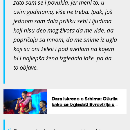
zato sam se i povukla, jer meni to, u
ovim godinama, više ne treba. Ipak, još
jednom sam dala priliku sebi i ljudima
koji nisu deo mog života da me vide, da
popričaju sa mnom, da me snime iz ugla
koji su oni želeli i pod svetlom na kojem
bi i najlepša žena izgledala loše, pa da
to objave.
Dara iskreno o Srbima: Otkrila
kako će izgledati Evrovizija u
Bugarskoj i da li će sleteti
helikopterom kao Brena