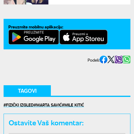
iz "Srećnih ljudi" otkrila
pikanterije sa snimanja
Preuzmite mobilnu aplikaciju:
Podeli:
TAGOVI
FIZIČKI IZGLED
MARTA SAVIĆ
MILE KITIĆ
Ostavite Vaš komentar: