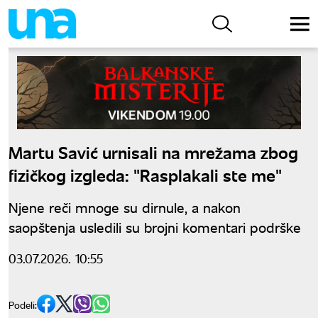
Martu Savić urnisali na mrežama zbog
fizičkog izgleda: "Rasplakali ste me"
Njene reči mnoge su dirnule, a nakon
saopštenja usledili su brojni komentari podrške
03.07.2026. 10:55
Podeli: