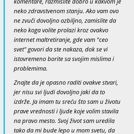
komentare, razmislite dobro u kakvom je
neko zdravstvenom stanju. Ako vam ovo
ne zvuči dovoljno ozbiljno, zamislite da
neko koga volite prolazi kroz ovakvo
internet maltretiranje, gde vam "ceo
svet" govori da ste nakaza, dok se vi
istovremeno borite sa svojim mislima i
problemima.
Znajte da je opasno raditi ovakve stvari,
jer nisu svi ljudi dovoljno jaki da to
izdrže. Ja imam tu sreću što sam u životu
prave vrednosti i ljude koje volim stavila
na pravo mesto. Svoj život sam uredila
tako da mi bude lepo u mom svetu, da