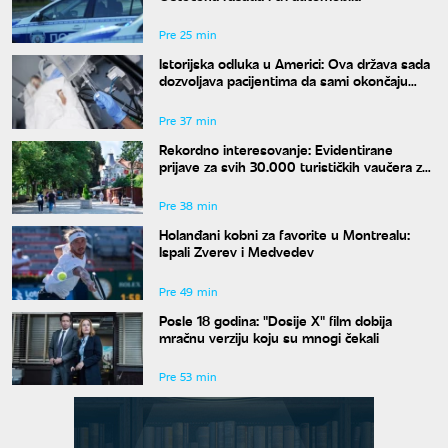
Pre 25 min
Istorijska odluka u Americi: Ova država sada
dozvoljava pacijentima da sami okončaju
život
Pre 37 min
Rekordno interesovanje: Evidentirane
prijave za svih 30.000 turističkih vaučera za
penzionere
Pre 38 min
Holanđani kobni za favorite u Montrealu:
Ispali Zverev i Medvedev
Pre 49 min
Posle 18 godina: "Dosije X" film dobija
mračnu verziju koju su mnogi čekali
Pre 53 min