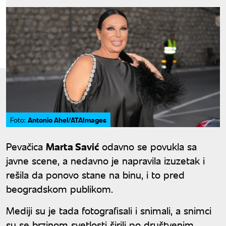
Antonio Ahel/ATAImages
Foto:
Pevačica
Marta Savić
odavno se povukla sa
javne scene, a nedavno je napravila izuzetak i
rešila da ponovo stane na binu, i to pred
beogradskom publikom.
Mediji su je tada fotografisali i snimali, a snimci
su se brzinom svetlosti širili po društvenim