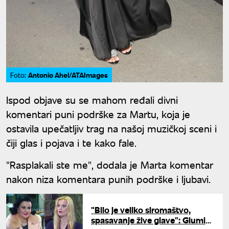
Antonio Ahel/ATAImages
Foto:
Ispod objave su se mahom ređali divni
komentari puni podrške za Martu, koja je
ostavila upečatljiv trag na našoj muzičkoj sceni i
čiji glas i pojava i te kako fale.
"Rasplakali ste me", dodala je Marta komentar
nakon niza komentara punih podrške i ljubavi.
"Bilo je veliko siromaštvo,
spasavanje žive glave": Glumica