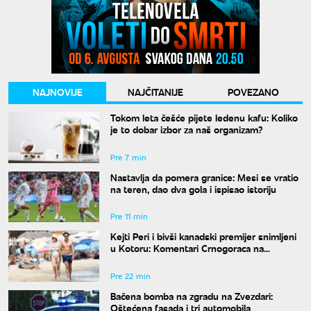
NAJNOVIJE
NAJČITANIJE
POVEZANO
Tokom leta češće pijete ledenu kafu: Koliko
je to dobar izbor za naš organizam?
Pre 7 min
Nastavlja da pomera granice: Mesi se vratio
na teren, dao dva gola i ispisao istoriju
Pre 11 min
Kejti Peri i bivši kanadski premijer snimljeni
u Kotoru: Komentari Crnogoraca na
mrežama su hit
Pre 22 min
Bačena bomba na zgradu na Zvezdari:
Oštećena fasada i tri automobila