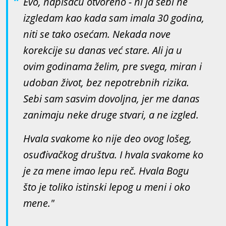
Evo, napisaću otvoreno - ni ja sebi ne
izgledam kao kada sam imala 30 godina,
niti se tako osećam. Nekada nove
korekcije su danas već stare. Ali ja u
ovim godinama želim, pre svega, miran i
udoban život, bez nepotrebnih rizika.
Sebi sam sasvim dovoljna, jer me danas
zanimaju neke druge stvari, a ne izgled.
Hvala svakome ko nije deo ovog lošeg,
osuđivačkog društva. I hvala svakome ko
je za mene imao lepu reč. Hvala Bogu
što je toliko istinski lepog u meni i oko
mene."