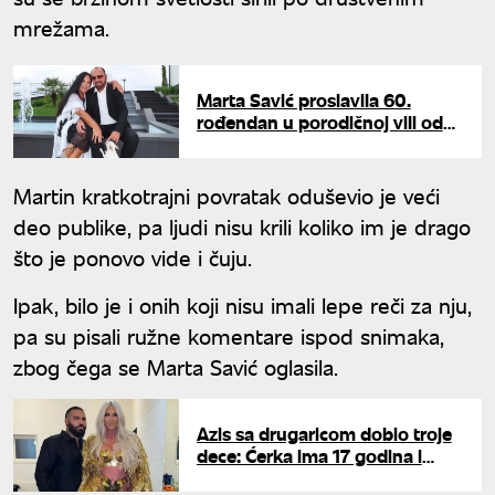
mrežama.
Marta Savić proslavila 60.
rođendan u porodičnoj vili od
300.000 evra: Koleginica joj
bila glavna gošća
Martin kratkotrajni povratak oduševio je veći
deo publike, pa ljudi nisu krili koliko im je drago
što je ponovo vide i čuju.
Ipak, bilo je i onih koji nisu imali lepe reči za nju,
pa su pisali ružne komentare ispod snimaka,
zbog čega se Marta Savić oglasila.
Azis sa drugaricom dobio troje
dece: Ćerka ima 17 godina i
nikome ne govori da joj je on