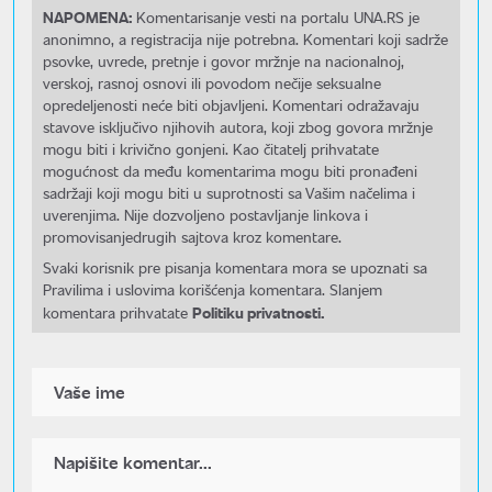
NAPOMENA:
Komentarisanje vesti na portalu UNA.RS je
anonimno, a registracija nije potrebna. Komentari koji sadrže
psovke, uvrede, pretnje i govor mržnje na nacionalnoj,
verskoj, rasnoj osnovi ili povodom nečije seksualne
opredeljenosti neće biti objavljeni. Komentari odražavaju
stavove isključivo njihovih autora, koji zbog govora mržnje
mogu biti i krivično gonjeni. Kao čitatelj prihvatate
mogućnost da među komentarima mogu biti pronađeni
sadržaji koji mogu biti u suprotnosti sa Vašim načelima i
uverenjima. Nije dozvoljeno postavljanje linkova i
promovisanjedrugih sajtova kroz komentare.
Svaki korisnik pre pisanja komentara mora se upoznati sa
Pravilima i uslovima korišćenja komentara. Slanjem
Politiku privatnosti.
komentara prihvatate