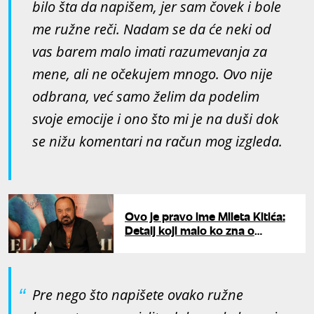
bilo šta da napišem, jer sam čovek i bole
me ružne reči. Nadam se da će neki od
vas barem malo imati razumevanja za
mene, ali ne očekujem mnogo. Ovo nije
odbrana, već samo želim da podelim
svoje emocije i ono što mi je na duši dok
se nižu komentari na račun mog izgleda.
Ovo je pravo ime Mileta Kitića:
Detalj koji malo ko zna o
pevaču
Pre nego što napišete ovako ružne