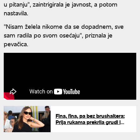
u pitanju", zaintrigirala je javnost, a potom
nastavila.
"Nisam želela nikome da se dopadnem, sve
sam radila po svom osećaju", priznala je
pevačica.
Fina, fina, pa bez brushaltera:
Prija rukama prekrila grudi i
ponosno prošetala