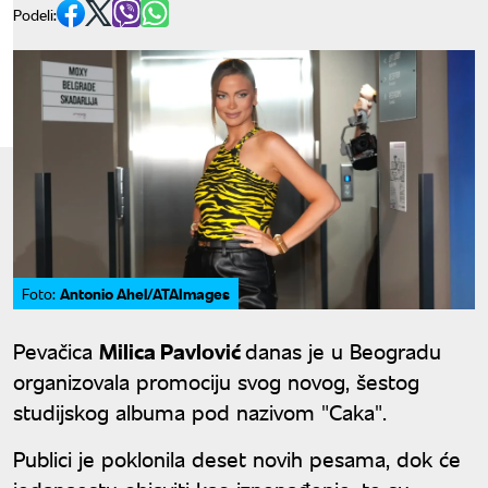
Podeli:
Antonio Ahel/ATAImages
Foto:
Pevačica
Milica Pavlović
danas je u Beogradu
organizovala promociju svog novog, šestog
studijskog albuma pod nazivom "Caka".
Publici je poklonila deset novih pesama, dok će