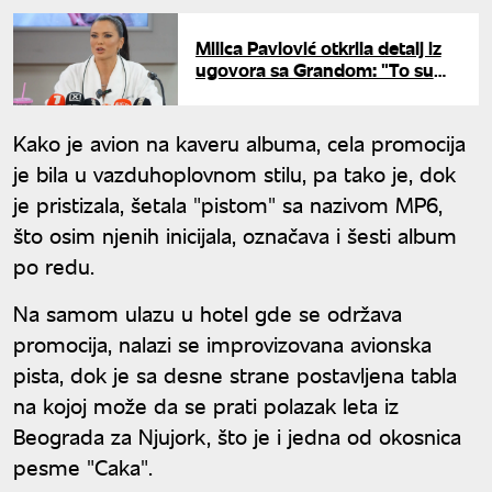
Milica Pavlović otkrila detalj iz
ugovora sa Grandom: "To su
koristile sve moje kolege, ja
nisam nikad"
Kako je avion na kaveru albuma, cela promocija
je bila u vazduhoplovnom stilu, pa tako je, dok
je pristizala, šetala "pistom" sa nazivom MP6,
što osim njenih inicijala, označava i šesti album
po redu.
Na samom ulazu u hotel gde se održava
promocija, nalazi se improvizovana avionska
pista, dok je sa desne strane postavljena tabla
na kojoj može da se prati polazak leta iz
Beograda za Njujork, što je i jedna od okosnica
pesme "Caka".