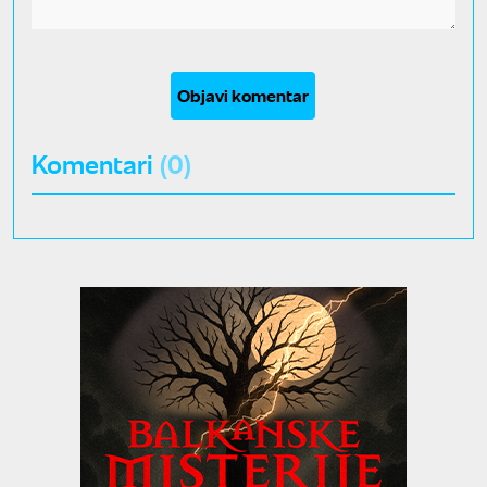
Objavi komentar
Komentari
(0)