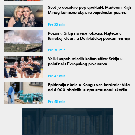
Svet je dočekao pop spektakl: Madona i Kajli
Minog konačno objavile zajedničku pesmu
Pre 33 min
Požari u Srbiji na više lokacija: Najteže u
Ibarskoj klisuri, u Deliblatskoj peščari mirnije
Pre 36 min
Veliki uspeh mladih košarkašica: Srbija u
polufinalu Evropskog prvenstva
Pre 47 min
Epidemija ebole u Kongu van kontrole: Više
od 4.000 obolelih, stopa smrtnosti skočila
na skoro 44 odsto
Pre 53 min