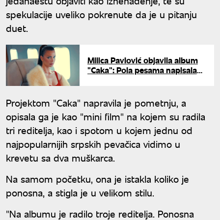
jedanaestu objaviti kao iznenađenje, te su
spekulacije uveliko pokrenute da je u pitanju
duet.
Milica Pavlović objavila album
"Caka": Pola pesama napisala
pokojna Ljilja Jorgovanović
Projektom "Caka" napravila je pometnju, a
opisala ga je kao "mini film" na kojem su radila
tri reditelja, kao i spotom u kojem jednu od
najpopularnijih srpskih pevačica vidimo u
krevetu sa dva muškarca.
Na samom početku, ona je istakla koliko je
ponosna, a stigla je u velikom stilu.
"Na albumu je radilo troje reditelja. Ponosna