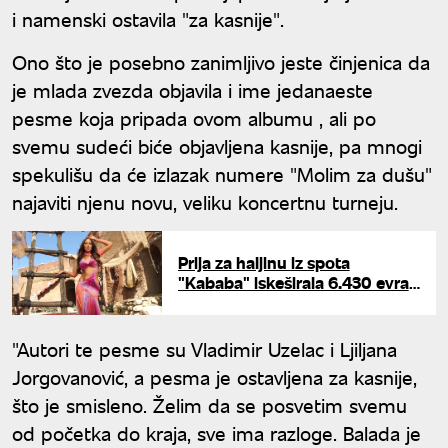
i namenski ostavila "za kasnije".
Ono što je posebno zanimljivo jeste činjenica da
je mlada zvezda objavila i ime jedanaeste
pesme koja pripada ovom albumu , ali po
svemu sudeći biće objavljena kasnije, pa mnogi
spekulišu da će izlazak numere "Molim za dušu"
najaviti njenu novu, veliku koncertnu turneju.
Prija za haljinu iz spota
"Kababa" iskeširala 6.430 evra:
Ovaj brend nose i svetske
zvezde
"Autori te pesme su Vladimir Uzelac i Ljiljana
Jorgovanović, a pesma je ostavljena za kasnije,
što je smisleno. Želim da se posvetim svemu
od početka do kraja, sve ima razloge. Balada je