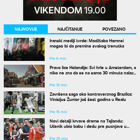
NAJNOVIJE
NAJČITANIJE
POVEZANO
Iranski mediji tvrde: Modžtaba Hamnei
mogao bi da premine svakog trenutka
Pre 6 min
Pravo lice Holandije: Svi hrle u Amsterdam, a
niko ne zna da se na samo 30 minuta nalazi
ovo rajsko mesto
Pre 13 min
Završena saga oko kontroverznog Brazilca:
Vinisijus Žunior još šest godina u Realu
Pre 15 min
Novi detalji krvave drame na Tajlandu:
Učenik ubio babu i dedu pre pucnjave u
školi, ukupno osmoro mrtvih
Pre 25 min