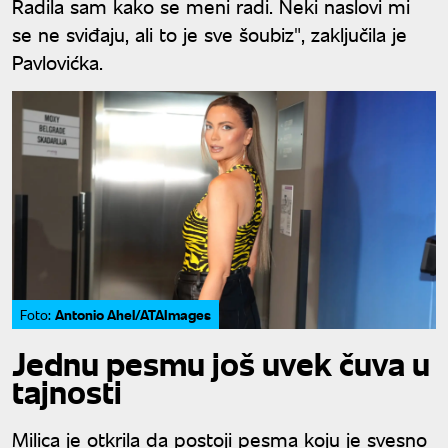
Radila sam kako se meni radi. Neki naslovi mi
se ne sviđaju, ali to je sve šoubiz", zaključila je
Pavlovićka.
Antonio Ahel/ATAImages
Foto:
Jednu pesmu još uvek čuva u
tajnosti
Milica je otkrila da postoji pesma koju je svesno