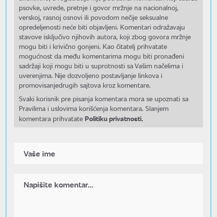
psovke, uvrede, pretnje i govor mržnje na nacionalnoj,
verskoj, rasnoj osnovi ili povodom nečije seksualne
opredeljenosti neće biti objavljeni. Komentari odražavaju
stavove isključivo njihovih autora, koji zbog govora mržnje
mogu biti i krivično gonjeni. Kao čitatelj prihvatate
mogućnost da među komentarima mogu biti pronađeni
sadržaji koji mogu biti u suprotnosti sa Vašim načelima i
uverenjima. Nije dozvoljeno postavljanje linkova i
promovisanjedrugih sajtova kroz komentare.
Svaki korisnik pre pisanja komentara mora se upoznati sa
Pravilima i uslovima korišćenja komentara. Slanjem
Politiku privatnosti.
komentara prihvatate