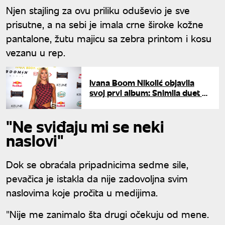
Njen stajling za ovu priliku oduševio je sve
prisutne, a na sebi je imala crne široke kožne
pantalone, žutu majicu sa zebra printom i kosu
vezanu u rep.
Ivana Boom Nikolić objavila
svoj prvi album: Snimila duet sa
fatalnom zvezdom iz Bugarske
"Ne sviđaju mi se neki
naslovi"
Dok se obraćala pripadnicima sedme sile,
pevačica je istakla da nije zadovoljna svim
naslovima koje pročita u medijima.
"Nije me zanimalo šta drugi očekuju od mene.