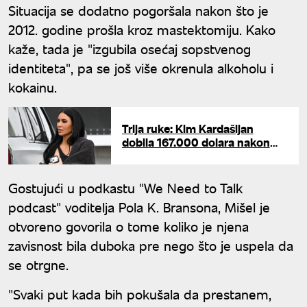
Situacija se dodatno pogoršala nakon što je
2012. godine prošla kroz mastektomiju. Kako
kaže, tada je "izgubila osećaj sopstvenog
identiteta", pa se još više okrenula alkoholu i
kokainu.
Trlja ruke: Kim Kardašijan
dobila 167.000 dolara nakon
neviđenog blama na
Instagramu
Gostujući u podkastu "We Need to Talk
podcast" voditelja Pola K. Bransona, Mišel je
otvoreno govorila o tome koliko je njena
zavisnost bila duboka pre nego što je uspela da
se otrgne.
"Svaki put kada bih pokušala da prestanem,