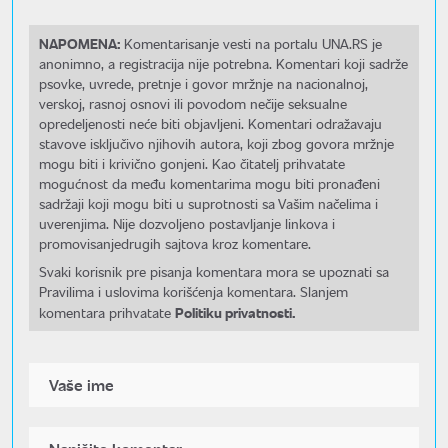
NAPOMENA:
Komentarisanje vesti na portalu UNA.RS je
anonimno, a registracija nije potrebna. Komentari koji sadrže
psovke, uvrede, pretnje i govor mržnje na nacionalnoj,
verskoj, rasnoj osnovi ili povodom nečije seksualne
opredeljenosti neće biti objavljeni. Komentari odražavaju
stavove isključivo njihovih autora, koji zbog govora mržnje
mogu biti i krivično gonjeni. Kao čitatelj prihvatate
mogućnost da među komentarima mogu biti pronađeni
sadržaji koji mogu biti u suprotnosti sa Vašim načelima i
uverenjima. Nije dozvoljeno postavljanje linkova i
promovisanjedrugih sajtova kroz komentare.
Svaki korisnik pre pisanja komentara mora se upoznati sa
Pravilima i uslovima korišćenja komentara. Slanjem
Politiku privatnosti.
komentara prihvatate