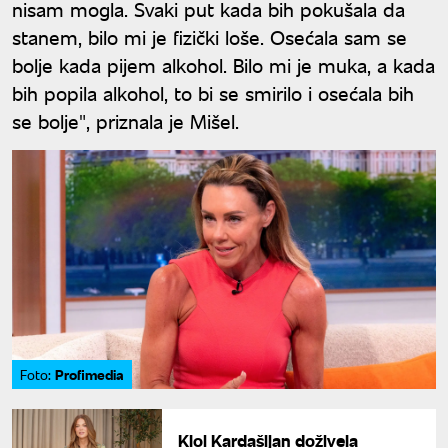
nisam mogla. Svaki put kada bih pokušala da
stanem, bilo mi je fizički loše. Osećala sam se
bolje kada pijem alkohol. Bilo mi je muka, a kada
bih popila alkohol, to bi se smirilo i osećala bih
se bolje", priznala je Mišel.
Profimedia
Foto:
Kloi Kardašijan doživela