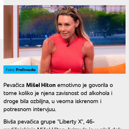
Profimedia
Foto:
Pevačica
Mišel Hiton
emotivno je govorila o
tome koliko je njena zavisnost od alkohola i
droge bila ozbiljna, u veoma iskrenom i
potresnom intervjuu.
Bivša pevačica grupe "Liberty X", 46-