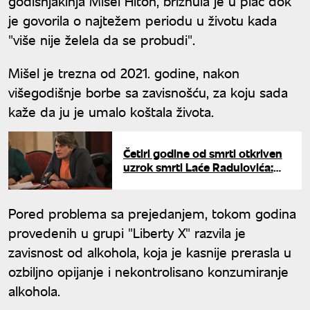
godišnjakinja Mišel Hiton, briznula je u plač dok
je govorila o najtežem periodu u životu kada
"više nije želela da se probudi".
Mišel je trezna od 2021. godine, nakon
višegodišnje borbe sa zavisnošću, za koju sada
kaže da ju je umalo koštala života.
Četiri godine od smrti otkriven
uzrok smrti Laće Radulovića:
Futa znao istinu
Pored problema sa prejedanjem, tokom godina
provedenih u grupi "Liberty X" razvila je
zavisnost od alkohola, koja je kasnije prerasla u
ozbiljno opijanje i nekontrolisano konzumiranje
alkohola.