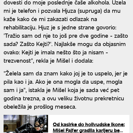
dovesti do moje poslednje čaše alkohola. Uzela
mi je telefon i pozvala Hjuza (supruga) da mu
kaže kako će mi zakazati odlazak na
rehabilitaciju. Hjuz je s jedne strane govorio:
'Tražio sam od nje to još pre dve godine - zašto
sada? Zašto Kejti?'. Najlakše mogu da objasnim
ovako: Kejti je imala nešto što ja nisam -
trezvenost", rekla je Mišel i dodala:
"Želela sam da znam kako joj je to uspelo, jer je
pila kao i ja. Ako je ona mogla da uspe, mogla
sam i ja", istakla je Mišel koja je sada već pet
godina trezna, a ovu veliku životnu prekretnicu
obeležila je prošlog meseca.
Od kasirke do holivudske ikone:
Mišel Fajfer gradila karijeru bez