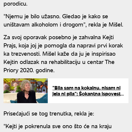
porodicu.
"Njemu je bilo užasno. Gledao je kako se
uništavam alkoholom i drogom", rekla je Mišel.
Za svoj oporavak posebno je zahvalna Kejti
Prajs, koja joj je pomogla da napravi prvi korak
ka trezvenosti. Mišel kaže da ju je inspirisao
Kejtin odlazak na rehabilitaciju u centar The
Priory 2020. godine.
"Bila sam na kokainu, nisam ni
jela ni pila": Šokantna ispovest
Eve Ras
Prisećajući se tog trenutka, rekla je:
"Kejti je pokrenula sve ono što će na kraju