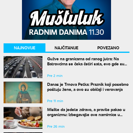
NAJNOVIJE
NAJČITANIJE
POVEZANO
Gužve na granicama od ranog jutra: Na
Batrovcima se čeka četiri sata, evo gde su
još kolone
Pre 2 min
Danas je Trnova Petka: Praznik koji posebno
poštuju žene, a ovo su običaji i verovanja
Pre 11 min
Mislite da jedete zdravo, a pravite pakao u
organizmu: Izbegavajte ove namirnice u
širokom luku ako vam je šećer u krvi
nestabilan
Pre 26 min