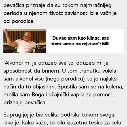
pevačica priznaje da su tokom najmračnijeg
perioda u njenom životz zavisnosti bile važnije
od porodice.
"Duvao sam kao klinac, sad
idem samo na rejvove": Mili
iskreno o svojim porocima
"Alkohol mi je oduzeo sve to, oduzeo mi je
sposobnost da brinem. U tom trenutku volela
sam alkohol više (nego porodicu), to je najlakši
način da to objasnim. Spustila sam se na kolena,
molila sam Boga i očajnički vapila za pomoć",
priznaje pevačica.
Suprug joj je bio velika podrška tokom svega,
iako je, kako kaže, to bilo izuzetno teško za celu