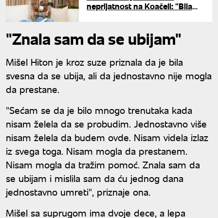
neprijatnost na Koačeli: "Bila
sam drogirana, a da toga nisam
ni bila svesna"
"Znala sam da se ubijam"
Mišel Hiton je kroz suze priznala da je bila
svesna da se ubija, ali da jednostavno nije mogla
da prestane.
"Sećam se da je bilo mnogo trenutaka kada
nisam želela da se probudim. Jednostavno više
nisam želela da budem ovde. Nisam videla izlaz
iz svega toga. Nisam mogla da prestanem.
Nisam mogla da tražim pomoć. Znala sam da
se ubijam i mislila sam da ću jednog dana
jednostavno umreti", priznaje ona.
Mišel sa suprugom ima dvoje dece, a lepa