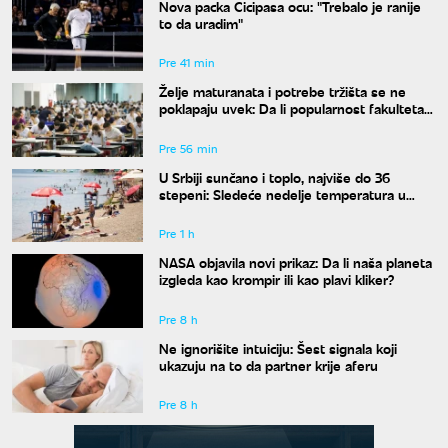
Nova packa Cicipasa ocu: "Trebalo je ranije
to da uradim"
Pre 41 min
Želje maturanata i potrebe tržišta se ne
poklapaju uvek: Da li popularnost fakulteta
znači i siguran posao?
Pre 56 min
U Srbiji sunčano i toplo, najviše do 36
stepeni: Sledeće nedelje temperatura u
porastu
Pre 1 h
NASA objavila novi prikaz: Da li naša planeta
izgleda kao krompir ili kao plavi kliker?
Pre 8 h
Ne ignorišite intuiciju: Šest signala koji
ukazuju na to da partner krije aferu
Pre 8 h