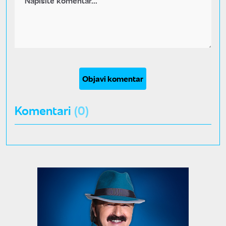
Objavi komentar
Komentari
(0)