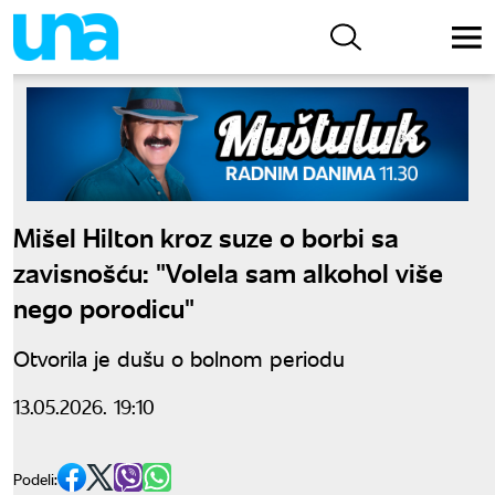
Mišel Hilton kroz suze o borbi sa
zavisnošću: "Volela sam alkohol više
nego porodicu"
Otvorila je dušu o bolnom periodu
13.05.2026. 19:10
Podeli: