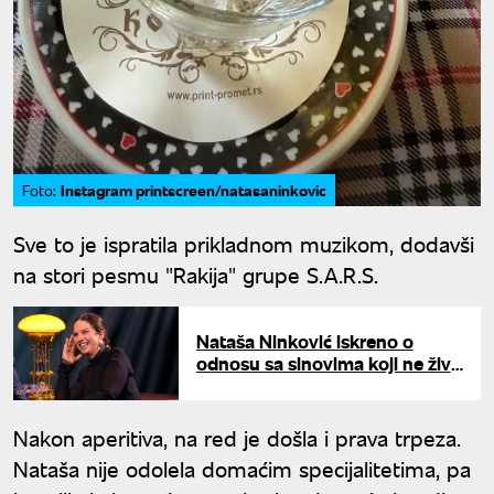
Instagram printscreen/natasaninkovic
Foto:
Sve to je ispratila prikladnom muzikom, dodavši
na stori pesmu "Rakija" grupe S.A.R.S.
Nataša Ninković iskreno o
odnosu sa sinovima koji ne žive
u Srbiji: "Što sam starija, to sam
gora"
Nakon aperitiva, na red je došla i prava trpeza.
Nataša nije odolela domaćim specijalitetima, pa