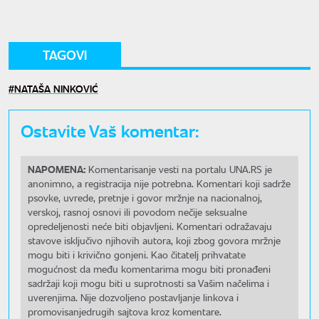
TAGOVI
NATAŠA NINKOVIĆ
Ostavite Vaš komentar:
NAPOMENA:
Komentarisanje vesti na portalu UNA.RS je
anonimno, a registracija nije potrebna. Komentari koji sadrže
psovke, uvrede, pretnje i govor mržnje na nacionalnoj,
verskoj, rasnoj osnovi ili povodom nečije seksualne
opredeljenosti neće biti objavljeni. Komentari odražavaju
stavove isključivo njihovih autora, koji zbog govora mržnje
mogu biti i krivično gonjeni. Kao čitatelj prihvatate
mogućnost da među komentarima mogu biti pronađeni
sadržaji koji mogu biti u suprotnosti sa Vašim načelima i
uverenjima. Nije dozvoljeno postavljanje linkova i
promovisanjedrugih sajtova kroz komentare.