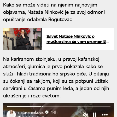
Kako se može videti na njenim najnovijim
objavama, Nataša Ninković je za svoj odmor i
opuštanje odabrala Bogutovac.
Savet Nataše Ninković o
muškarcima će vam promeniti
život: "Ta rečenica više ne
postoji"
Na kariranom stolnjaku, u pravoj kafanskoj
atmosferi, glumica je prvo pokazala kako se
služi i hladi tradicionalno srpsko piće. U pitanju
su čokanji sa rakijom, koji su za potpuni užitak
servirani u čašama punim leda, a jedan od njih
ukrašen je i roze cvetom.