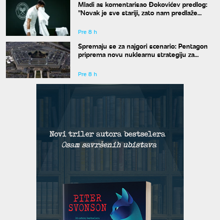
Mladi as komentarisao Đokovićev predlog:
"Novak je sve stariji, zato nam predlaže
kraće mečeve"
Pre 8 h
Spremaju se za najgori scenario: Pentagon
priprema novu nuklearnu strategiju za
eventualni sukob sa Rusijom i Kinom
Pre 8 h