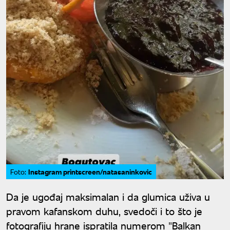
Instagram printscreen/natasaninkovic
Foto:
Da je ugođaj maksimalan i da glumica uživa u
pravom kafanskom duhu, svedoči i to što je
fotografiju hrane ispratila numerom "Balkan