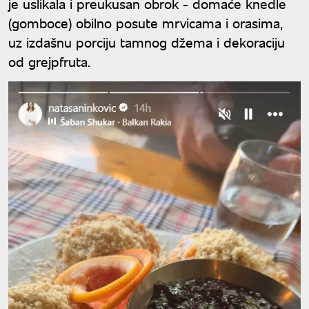
je uslikala i preukusan obrok - domaće knedle
(gomboce) obilno posute mrvicama i orasima,
uz izdašnu porciju tamnog džema i dekoraciju
od grejpfruta.