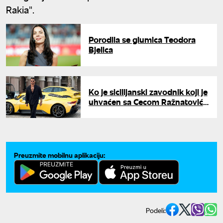
Rakia".
Porodila se glumica Teodora
Bjelica
Ko je sicilijanski zavodnik koji je
uhvaćen sa Cecom Ražnatović:
Zajedno večerali
Preuzmite mobilnu aplikaciju:
Podeli: