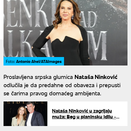
Antonio Ahel/ATAImages
Foto:
Proslavljena srpska glumica
Nataša Ninković
odlučila je da predahne od obaveza i prepusti
se čarima pravog domaćeg ambijenta.
Nataša Ninković u zagrljaju
muža: Beg u planinsku idilu -
zbog Nenada rekla "ne"
holivudskom reditelju