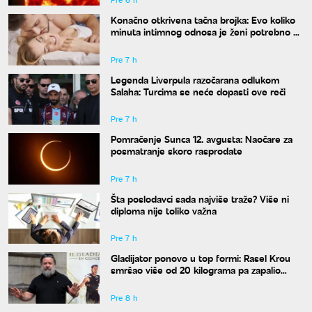
Konačno otkrivena tačna brojka: Evo koliko
minuta intimnog odnosa je ženi potrebno da
bi bila potpuno zadovoljna
Pre 7 h
Legenda Liverpula razočarana odlukom
Salaha: Turcima se neće dopasti ove reči
Pre 7 h
Pomračenje Sunca 12. avgusta: Naočare za
posmatranje skoro rasprodate
Pre 7 h
Šta poslodavci sada najviše traže? Više ni
diploma nije toliko važna
Pre 7 h
Gladijator ponovo u top formi: Rasel Krou
smršao više od 20 kilograma pa zapalio
društvene mreže novim izgledom
Pre 8 h