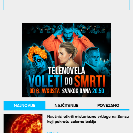
NAJNOVIJE
NAJČITANIJE
POVEZANO
Naučnici otkrili misteriozne vrtloge na Suncu
koji pokreću solarne baklje
Pre 6 h