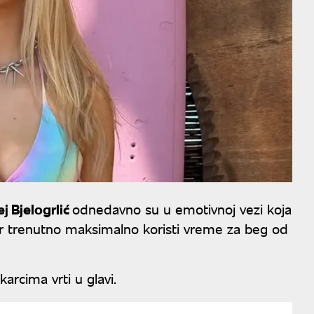
j Bjelogrlić
odnedavno su u emotivnoj vezi koja
par trenutno maksimalno koristi vreme za beg od
rcima vrti u glavi.