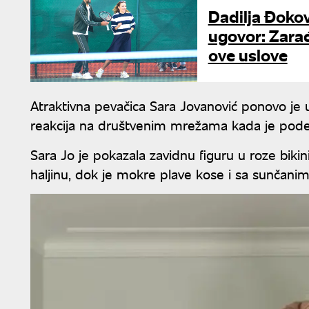
Dadilja Đoko
ugovor: Zarađ
ove uslove
Atraktivna pevačica Sara Jovanović ponovo je 
reakcija na društvenim mrežama kada je podel
Sara Jo je pokazala zavidnu figuru u roze biki
haljinu, dok je mokre plave kose i sa sunčanim n