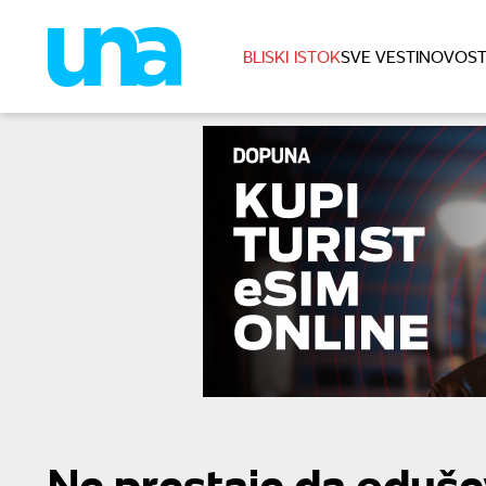
BLISKI ISTOK
SVE VESTI
NOVOST
Ne prestaje da odušev