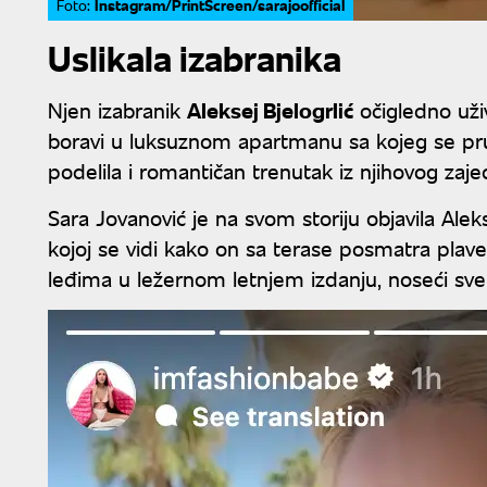
Instagram/PrintScreen/sarajoofficial
Foto:
Uslikala izabranika
Njen izabranik
Aleksej Bjelogrlić
očigledno uži
boravi u luksuznom apartmanu sa kojeg se pr
podelila i romantičan trenutak iz njihovog zaj
Sara Jovanović je na svom storiju objavila Alek
kojoj se vidi kako on sa terase posmatra plav
leđima u ležernom letnjem izdanju, noseći svet