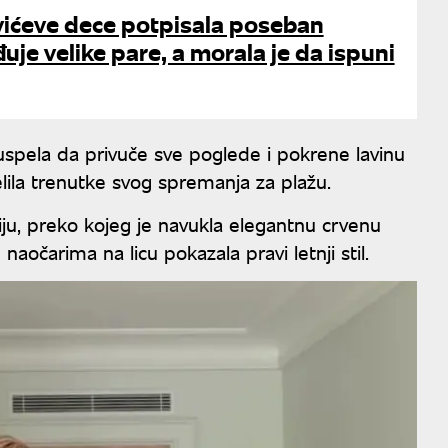
vićeve dece potpisala poseban
uje velike pare, a morala je da ispuni
uspela da privuče sve poglede i pokrene lavinu
ila trenutke svog spremanja za plažu.
niju, preko kojeg je navukla elegantnu crvenu
aočarima na licu pokazala pravi letnji stil.