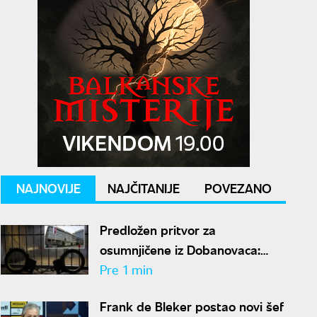
NAJNOVIJE
NAJČITANIJE
POVEZANO
Predložen pritvor za
osumnjičene iz Dobanovaca:
Branili se ćutanjem o 85
Pre 1 min
kilograma narkotika
Frank de Bleker postao novi šef