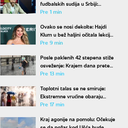
fudbalskih sudija u Srbiji:
"Nisam povezan ni sa jednim
Pre 1 min
klubom"
Ovako se nosi dekolte: Hajdi
Klum u bež haljini očitala lekciju
iz stila, mreže se usijale od
Pre 9 min
komentara
Posle paklenih 42 stepena stiže
osveženje: Krajem dana prete
nepogode, Čubrilo otkrio kada
Pre 13 min
se završava toplotni talas
Toplotni talas se ne smiruje:
Ekstremne vrućine obaraju
rekorde širom centralne i
Pre 17 min
istočne Evrope
Kraj agonije na pomolu: Očekuje
se da požar kod Ušća bude