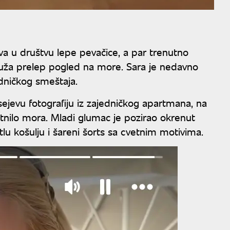
va u društvu lepe pevačice, a par trenutno
uža prelep pogled na more. Sara je nedavno
edničkog smeštaja.
sejevu fotografiju iz zajedničkog apartmana, na
etnilo mora. Mladi glumac je pozirao okrenut
lu košulju i šareni šorts sa cvetnim motivima.