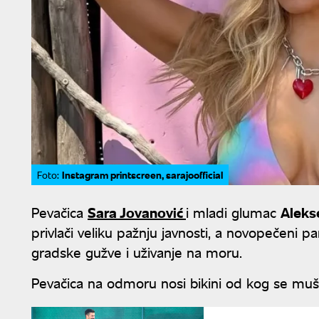
Instagram printscreen, sarajoofficial
Foto:
Pevačica
Sara Jovanović
i mladi glumac
Alekse
privlači veliku pažnju javnosti, a novopečeni 
gradske gužve i uživanje na moru.
Pevačica na odmoru nosi bikini od kog se muška