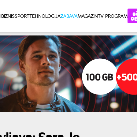
I
BIZNIS
SPORT
TEHNOLOGIJA
ZABAVA
MAGAZIN
TV PROGRAM
ljava: Sara Jo