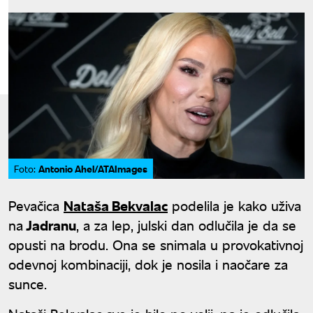
Antonio Ahel/ATAImages
Foto:
Pevačica
Nataša Bekvalac
podelila je kako uživa
na
Jadranu
, a za lep, julski dan odlučila je da se
opusti na brodu. Ona se snimala u provokativnoj
odevnoj kombinaciji, dok je nosila i naočare za
sunce.