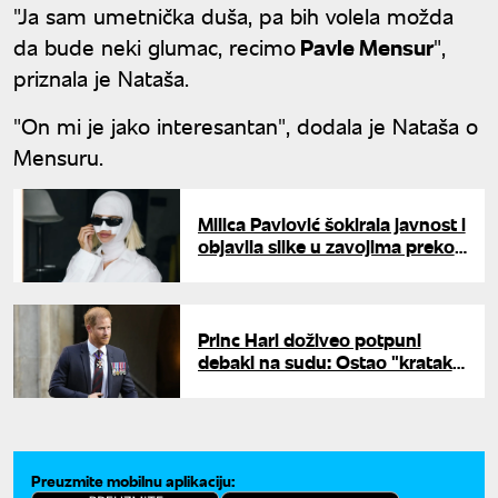
"Ja sam umetnička duša, pa bih volela možda
da bude neki glumac, recimo
Pavle Mensur
",
priznala je Nataša.
"On mi je jako interesantan", dodala je Nataša o
Mensuru.
Milica Pavlović šokirala javnost i
objavila slike u zavojima preko
celog lica: "Ja posle svih
operacija"
Princ Hari doživeo potpuni
debakl na sudu: Ostao "kratak"
za 40 miliona dolara
Preuzmite mobilnu aplikaciju: