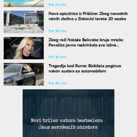
Pre 23 min
Nova optužnica iz Prištine: Zbog navodnih
ratnih zločina u Đakovici terete 20 osoba
Pre 30 min
Zbog reči Nataše Bekvalac bruje mreže:
Pevačica javno raskrinkala sve lažne
moraliste
Pre 36 min
Tragedija kod Rume: Biciklista poginuo
nakon sudara sa automobilom
Pre 36 min