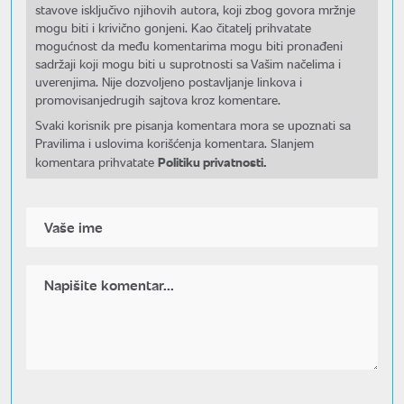
stavove isključivo njihovih autora, koji zbog govora mržnje
mogu biti i krivično gonjeni. Kao čitatelj prihvatate
mogućnost da među komentarima mogu biti pronađeni
sadržaji koji mogu biti u suprotnosti sa Vašim načelima i
uverenjima. Nije dozvoljeno postavljanje linkova i
promovisanjedrugih sajtova kroz komentare.
Svaki korisnik pre pisanja komentara mora se upoznati sa
Pravilima i uslovima korišćenja komentara. Slanjem
Politiku privatnosti.
komentara prihvatate