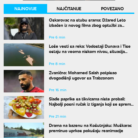
NAJNOVIJE
NAJČITANIJE
POVEZANO
Oskarovac na stubu srama: Džared Leto
izbačen iz novog filma zbog optužbi za
seksualno zlostavljanje maloletnica
Pre 6 min
Loše vesti sa reka: Vodostaji Dunava i Tise
ostaju na veoma niskom nivou, situacija
zabrinjava
Pre 8 min
Zvanično: Mohamed Salah potpisao
dvogodišnji ugovor sa Trabzonom
Pre 16 min
Slađe paprike sa tikvicama niste probali:
Najbolji posni ručak iz tiganja koji se sprema
za tili čas
Pre 21 min
Drama na bazenu na Košutnjaku: Muškarac
preminuo uprkos pokušaju reanimacije