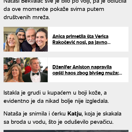
Nataši Bekvalac sve je bilo po volji, pa je odlučila
da ove momente pokaže svima putem
društvenih mreža.
Anica primetila šta Verica
Rakočević nosi, pa javno
prokomentarisala: Veljko
odmah uzvratio - "Samo me
sramoti"
Dženifer Aniston napravila
opšti haos zbog bivšeg muža:
Isplivali šokantni detalji
Istakla je grudi u kupaćem u boji kože, a
evidentno je da nikad bolje nije izgledala.
Nataša je snimila i ćerku
Katju
, koja je skakala
sa broda u vodu, što je oduševilo pevačicu.