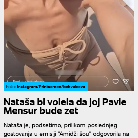
Instagram/Printscreen/bekvalceva
Foto:
Nataša bi volela da joj Pavle
Mensur bude zet
Nataša je, podsetimo, prilikom poslednjeg
gostovanja u emisiji "Amidži šou" odgovorila na