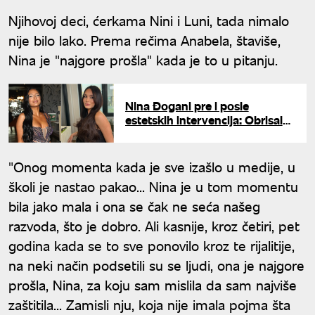
Njihovoj deci, ćerkama Nini i Luni, tada nimalo
nije bilo lako. Prema rečima Anabela, štaviše,
Nina je "najgore prošla" kada je to u pitanju.
Nina Đogani pre i posle
estetskih intervencija: Obrisala
sve stare fotografije sa
Instagrama
"Onog momenta kada je sve izašlo u medije, u
školi je nastao pakao... Nina je u tom momentu
bila jako mala i ona se čak ne seća našeg
razvoda, što je dobro. Ali kasnije, kroz četiri, pet
godina kada se to sve ponovilo kroz te rijalitije,
na neki način podsetili su se ljudi, ona je najgore
prošla, Nina, za koju sam mislila da sam najviše
zaštitila... Zamisli nju, koja nije imala pojma šta