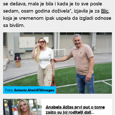
se dešava, mala je bila i kada je to sve posle
sedam, osam godina doživela", izjavila je za
Blic
,
koja je vremenom ipak uspela da izgladi odnose
sa bivšim.
Antonio Ahel/ATAImages
Foto:
Anabela Atijas prvi put o tome
zašto su joj roditelji dali