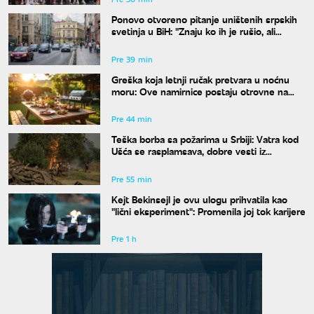
Ponovo otvoreno pitanje uništenih srpskih
svetinja u BiH: "Znaju ko ih je rušio, ali
odgovora nema"
Pre 39 min
Greška koja letnji ručak pretvara u noćnu
moru: Ove namirnice postaju otrovne na
vrućinama
Pre 44 min
Teška borba sa požarima u Srbiji: Vatra kod
Ušća se rasplamsava, dobre vesti iz
Deliblata
Pre 55 min
Kejt Bekinsejl je ovu ulogu prihvatila kao
"lični eksperiment": Promenila joj tok karijere
Pre 1 h