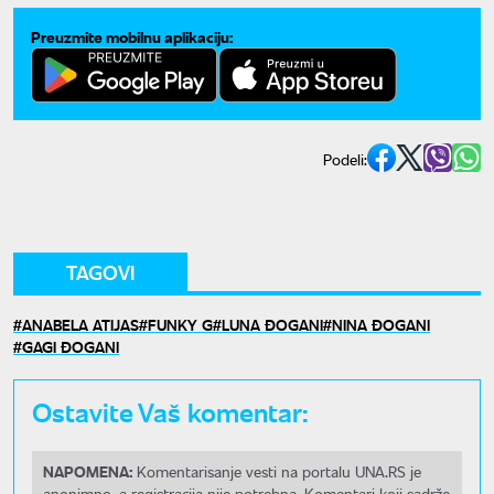
Preuzmite mobilnu aplikaciju:
Podeli:
TAGOVI
ANABELA ATIJAS
FUNKY G
LUNA ĐOGANI
NINA ĐOGANI
GAGI ĐOGANI
Ostavite Vaš komentar:
NAPOMENA:
Komentarisanje vesti na portalu UNA.RS je
anonimno, a registracija nije potrebna. Komentari koji sadrže