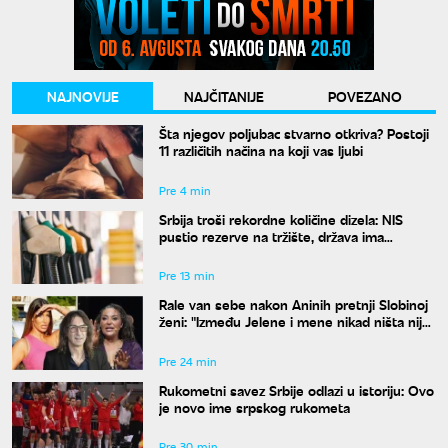
NAJNOVIJE
NAJČITANIJE
POVEZANO
Šta njegov poljubac stvarno otkriva? Postoji
11 različitih načina na koji vas ljubi
Pre 4 min
Srbija troši rekordne količine dizela: NIS
pustio rezerve na tržište, država ima
dodatnu zalihu
Pre 13 min
Rale van sebe nakon Aninih pretnji Slobinoj
ženi: "Između Jelene i mene nikad ništa nije
bilo"
Pre 24 min
Rukometni savez Srbije odlazi u istoriju: Ovo
je novo ime srpskog rukometa
Pre 30 min