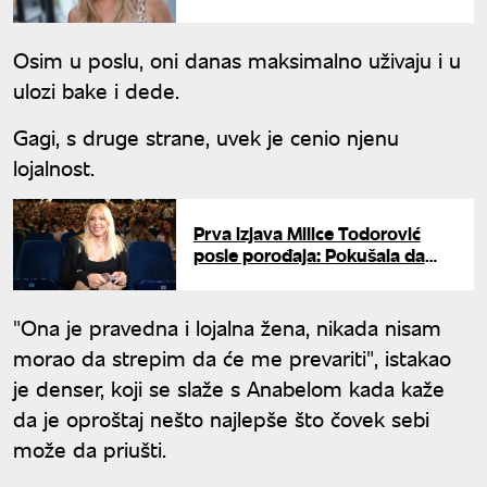
internacionalno ime: "Hteli su
da me zaštite"
Osim u poslu, oni danas maksimalno uživaju i u
ulozi bake i dede.
Gagi, s druge strane, uvek je cenio njenu
lojalnost.
Prva izjava Milice Todorović
posle porođaja: Pokušala da
izbegne intervju, pa razvezala
jezik
"Ona je pravedna i lojalna žena, nikada nisam
morao da strepim da će me prevariti", istakao
je denser, koji se slaže s Anabelom kada kaže
da je oproštaj nešto najlepše što čovek sebi
može da priušti.