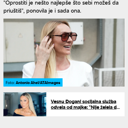
"Oprostiti je nešto najlepše što sebi možeš da
priuštiš", ponovila je i sada ona.
Antonio Ahel/ATAImages
Foto:
Vesnu Đogani socijalna služba
odvela od majke: "Nije želela da
me ostavi u domu, ali nije imala
gde da živi"