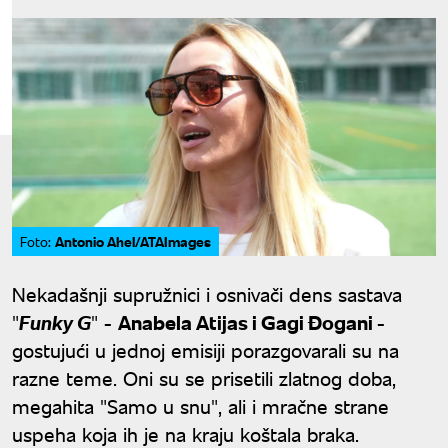
Antonio Ahel/ATAImages
Foto:
Nekadašnji supružnici i osnivači dens sastava
"
Funky G
" -
Anabela Atijas i Gagi Đogani
-
gostujući u jednoj emisiji porazgovarali su na
razne teme. Oni su se prisetili zlatnog doba,
megahita "Samo u snu", ali i mračne strane
uspeha koja ih je na kraju koštala braka.