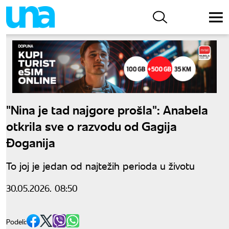
"Nina je tad najgore prošla": Anabela
otkrila sve o razvodu od Gagija
Đoganija
To joj je jedan od najtežih perioda u životu
30.05.2026. 08:50
Podeli: