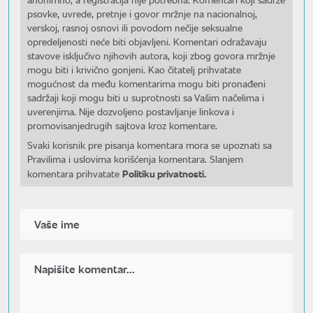
psovke, uvrede, pretnje i govor mržnje na nacionalnoj,
verskoj, rasnoj osnovi ili povodom nečije seksualne
opredeljenosti neće biti objavljeni. Komentari odražavaju
stavove isključivo njihovih autora, koji zbog govora mržnje
mogu biti i krivično gonjeni. Kao čitatelj prihvatate
mogućnost da među komentarima mogu biti pronađeni
sadržaji koji mogu biti u suprotnosti sa Vašim načelima i
uverenjima. Nije dozvoljeno postavljanje linkova i
promovisanjedrugih sajtova kroz komentare.
Svaki korisnik pre pisanja komentara mora se upoznati sa
Pravilima i uslovima korišćenja komentara. Slanjem
Politiku privatnosti.
komentara prihvatate