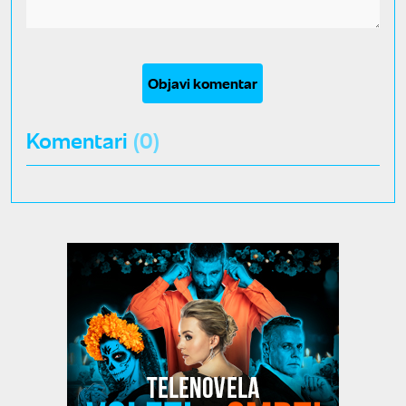
Objavi komentar
Komentari
(0)