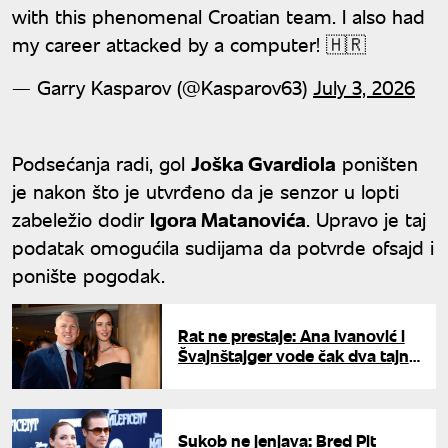
with this phenomenal Croatian team. I also had
my career attacked by a computer! 🇭🇷
— Garry Kasparov (@Kasparov63)
July 3, 2026
Podsećanja radi, gol
Joška Gvardiola
poništen
je nakon što je utvrđeno da je senzor u lopti
zabeležio dodir
Igora Matanovića
. Upravo je taj
podatak omogućila sudijama da potvrde ofsajd i
ponište pogodak.
Rat ne prestaje: Ana Ivanović i
Švajnštajger vode čak dva tajna
sudska postupka – u igri je 110
miliona evra
Sukob ne jenjava: Bred Pit