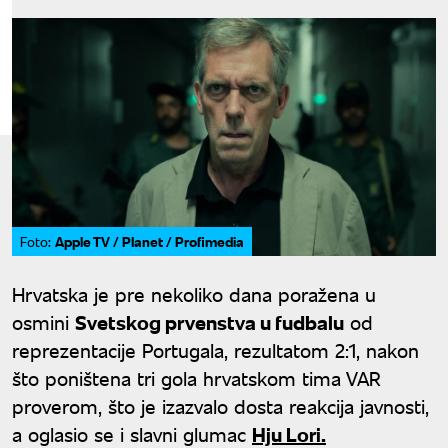
Apple TV / Planet / Profimedia
Foto:
Hrvatska je pre nekoliko dana poražena u
osmini
Svetskog prvenstva u fudbalu
od
reprezentacije Portugala, rezultatom 2:1, nakon
što poništena tri gola hrvatskom tima VAR
proverom, što je izazvalo dosta reakcija javnosti,
a oglasio se i slavni glumac
Hju Lori.