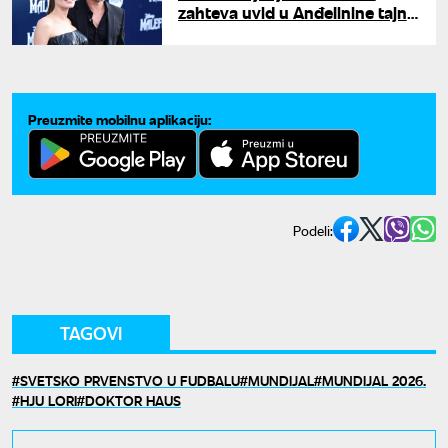
zahteva uvid u Anđelinine tajne
račune, ona uzvratila udarac
Preuzmite mobilnu aplikaciju:
Podeli:
TAGOVI
SVETSKO PRVENSTVO U FUDBALU
MUNDIJAL
MUNDIJAL 2026.
HJU LORI
DOKTOR HAUS