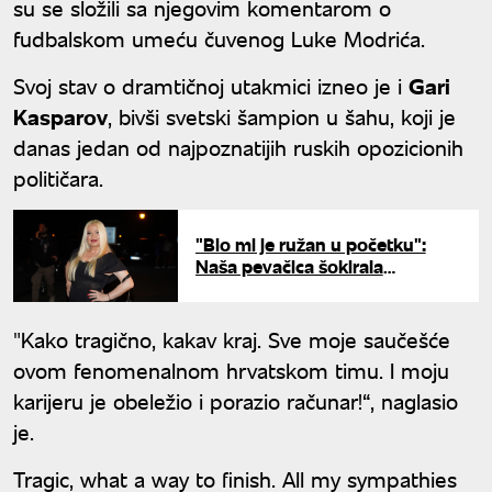
su se složili sa njegovim komentarom o
fudbalskom umeću čuvenog Luke Modrića.
Svoj stav o dramtičnoj utakmici izneo je i
Gari
Kasparov
, bivši svetski šampion u šahu, koji je
danas jedan od najpoznatijih ruskih opozicionih
političara.
"Bio mi je ružan u početku":
Naša pevačica šokirala
priznanjem o mužu, a evo kako
ju je svekrva "prevarila" da se
uda
"Kako tragično, kakav kraj. Sve moje saučešće
ovom fenomenalnom hrvatskom timu. I moju
karijeru je obeležio i porazio računar!“, naglasio
je.
Tragic, what a way to finish. All my sympathies