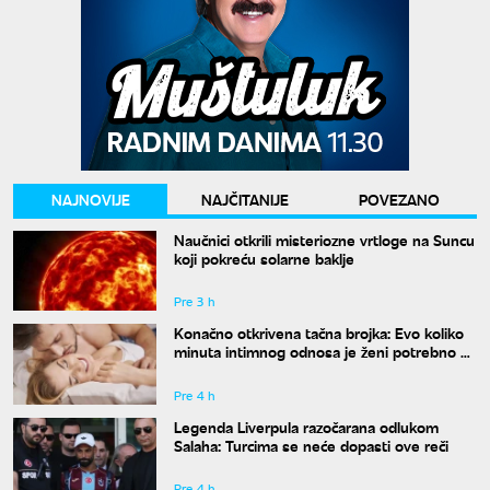
NAJNOVIJE
NAJČITANIJE
POVEZANO
Naučnici otkrili misteriozne vrtloge na Suncu
koji pokreću solarne baklje
Pre 3 h
Konačno otkrivena tačna brojka: Evo koliko
minuta intimnog odnosa je ženi potrebno da
bi bila potpuno zadovoljna
Pre 4 h
Legenda Liverpula razočarana odlukom
Salaha: Turcima se neće dopasti ove reči
Pre 4 h