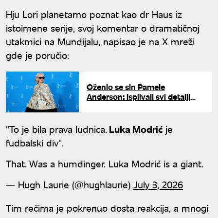
Hju Lori planetarno poznat kao dr Haus iz
istoimene serije, svoj komentar o dramatičnoj
utakmici na Mundijalu, napisao je na X mreži
gde je poručio:
Oženio se sin Pamele
Anderson: Isplivali svi detalji
glamurozne svadbe u Sen
Tropeu
"To je bila prava ludnica.
Luka Modrić
je
fudbalski div".
That. Was a humdinger. Luka Modrić is a giant.
— Hugh Laurie (@hughlaurie)
July 3, 2026
Tim rečima je pokrenuo dosta reakcija, a mnogi