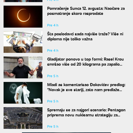
Pomračenje Sunca 12. avgusta: Naočare za
posmatranje skoro rasprodate
Pre 4 h
Šta poslodavci sada najviše traže? Više ni
diploma nije toliko važna
Pre 4 h
Gladijator ponovo u top formi: Rasel Krou
smršao više od 20 kilograma pa zapalio
društvene mreže novim izgledom
Pre 5 h
Mladi as komentarisao Đokovićev predlog:
"Novak je sve stariji, zato nam predlaže
kraće mečeve"
Pre 5 h
Spremaju se za najgori scenario: Pentagon
priprema novu nuklearnu strategiju za
eventualni sukob sa Rusijom i Kinom
Pre 5 h