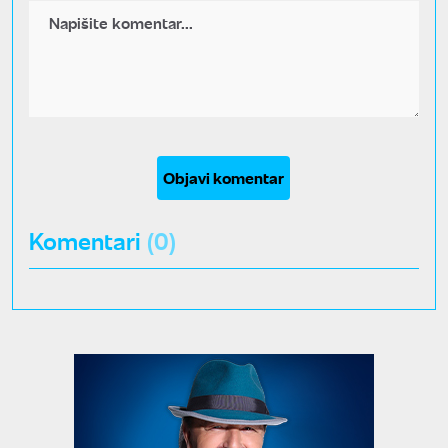
Objavi komentar
Komentari
(0)