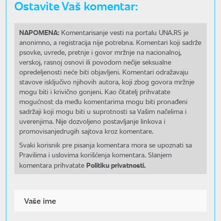
Ostavite Vaš komentar:
NAPOMENA:
Komentarisanje vesti na portalu UNA.RS je
anonimno, a registracija nije potrebna. Komentari koji sadrže
psovke, uvrede, pretnje i govor mržnje na nacionalnoj,
verskoj, rasnoj osnovi ili povodom nečije seksualne
opredeljenosti neće biti objavljeni. Komentari odražavaju
stavove isključivo njihovih autora, koji zbog govora mržnje
mogu biti i krivično gonjeni. Kao čitatelj prihvatate
mogućnost da među komentarima mogu biti pronađeni
sadržaji koji mogu biti u suprotnosti sa Vašim načelima i
uverenjima. Nije dozvoljeno postavljanje linkova i
promovisanjedrugih sajtova kroz komentare.
Svaki korisnik pre pisanja komentara mora se upoznati sa
Pravilima i uslovima korišćenja komentara. Slanjem
Politiku privatnosti.
komentara prihvatate