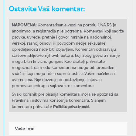
Ostavite Vaš komentar:
NAPOMENA:
Komentarisanje vesti na portalu UNA.RS je
anonimno, a registracija nije potrebna. Komentari koji sadrže
psovke, uvrede, pretnje i govor mržnje na nacionalnoj,
verskoj, rasnoj osnovi ili povodom nečije seksualne
opredeljenosti neće biti objavljeni. Komentari odražavaju
stavove isključivo njihovih autora, koji zbog govora mržnje
mogu biti i krivično gonjeni. Kao čitatelj prihvatate
mogućnost da među komentarima mogu biti pronađeni
sadržaji koji mogu biti u suprotnosti sa Vašim načelima i
uverenjima. Nije dozvoljeno postavljanje linkova i
promovisanjedrugih sajtova kroz komentare.
Svaki korisnik pre pisanja komentara mora se upoznati sa
Pravilima i uslovima korišćenja komentara. Slanjem
Politiku privatnosti.
komentara prihvatate