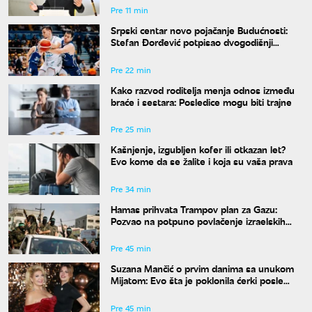
Pre 11 min
Srpski centar novo pojačanje Budućnosti:
Stefan Đorđević potpisao dvogodišnji
ugovor
Pre 22 min
Kako razvod roditelja menja odnos između
braće i sestara: Posledice mogu biti trajne
Pre 25 min
Kašnjenje, izgubljen kofer ili otkazan let?
Evo kome da se žalite i koja su vaša prava
Pre 34 min
Hamas prihvata Trampov plan za Gazu:
Pozvao na potpuno povlačenje izraelskih
snaga
Pre 45 min
Suzana Mančić o prvim danima sa unukom
Mijatom: Evo šta je poklonila ćerki posle
porođaja
Pre 45 min