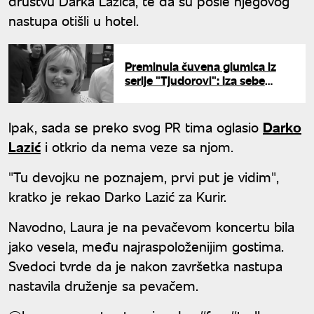
društvu Darka Lazića, te da su posle njegovog
nastupa otišli u hotel.
Preminula čuvena glumica iz
serije "Tjudorovi": Iza sebe
ostavila maloletnog sina
Ipak, sada se preko svog PR tima oglasio
Darko
Lazić
i otkrio da nema veze sa njom.
"Tu devojku ne poznajem, prvi put je vidim",
kratko je rekao Darko Lazić za Kurir.
Navodno, Laura je na pevačevom koncertu bila
jako vesela, među najraspoloženijim gostima.
Svedoci tvrde da je nakon završetka nastupa
nastavila druženje sa pevačem.