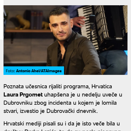
Antonio Ahel/ATAImages
Foto:
Poznata učesnica rijaliti programa, Hrvatica
Laura Prgomet
uhapšena je u nedelju uveče u
Dubrovniku zbog incidenta u kojem je lomila
stvari, izvestio je Dubrovački dnevnik.
Hrvatski mediji pisali su i da je isto veče bila u