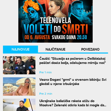
NAJNOVIJE
NAJČITANIJE
POVEZANO
Čaušić: "Situacija sa požarom u Deliblatskoj
peščari dosta bolja, očekujemo mirniju noć"
Pre 1 min
Vesna Đogani "grmi" u crvenom bikiniju: Svi
gledali u njene trbušnjake
Pre 2 min
Ukrajinske balističke rakete stižu do
Moskve? Zelenski otkrio kada bi mogle da
budu spremne