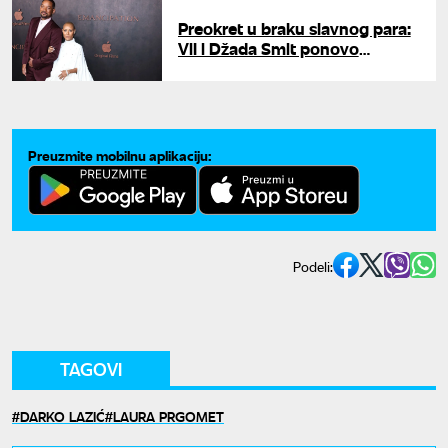
Preokret u braku slavnog para:
Vil i Džada Smit ponovo
zajedno
Preuzmite mobilnu aplikaciju:
Podeli:
TAGOVI
DARKO LAZIĆ
LAURA PRGOMET