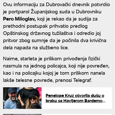
Ovu informaciju za Dubrovački dnevnik potvrdio
je portparol Županijskog suda u Dubrovniku
Pero Miloglav,
koji je rekao da je sudija za
prethodni postupak prihvatio predlog
Opštinskog državnog tužilaštva i odredio joj
pritvor zbog sumnje da je počinila dva krivična
dela napada na službeno lice.
Naime, starleta je prilikom privođenja fizički
nasrnula na jednog policajca, koji nije povređen,
kao i na policajku kojoj je tom prilikom nanela
lakše telesne povrede, prenosi Telegraf.
Penelope Kruz otvorila dušu o
braku sa Havijerom Bardemom:
"Još uvek učim"