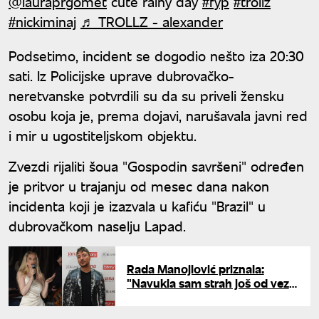
@lauraprgomet
cute rainy day
#fyp
#trollz
#nickiminaj
♬ TROLLZ - alexander
Podsetimo, incident se dogodio nešto iza 20:30
sati. Iz Policijske uprave dubrovačko-
neretvanske potvrdili su da su priveli žensku
osobu koja je, prema dojavi, narušavala javni red
i mir u ugostiteljskom objektu.
Zvezdi rijaliti šoua "Gospodin savršeni" određen
je pritvor u trajanju od mesec dana nakon
incidenta koji je izazvala u kafiću "Brazil" u
dubrovačkom naselju Lapad.
Rada Manojlović priznala:
"Navukla sam strah još od veze
sa Milanom"