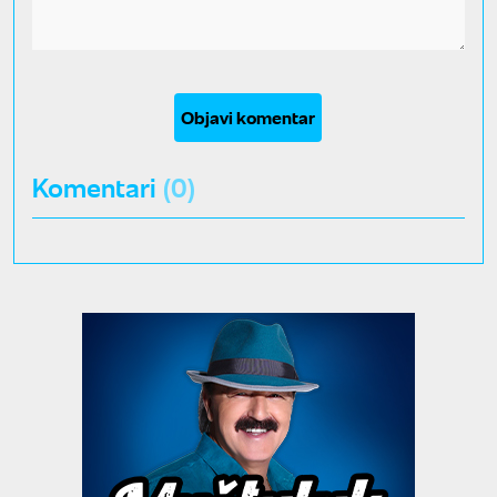
Objavi komentar
Komentari
(0)