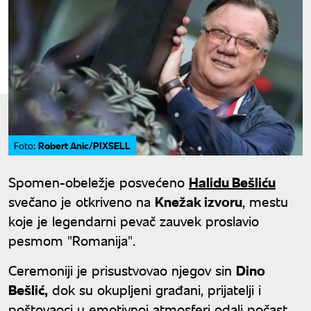
Robert Anic/PIXSELL
Foto:
Spomen-obeležje posvećeno
Halidu Bešliću
svečano je otkriveno na
Knežak izvoru
, mestu
koje je legendarni pevač zauvek proslavio
pesmom "Romanija".
Ceremoniji je prisustvovao njegov sin
Dino
Bešlić,
dok su okupljeni građani, prijatelji i
poštovaoci u emotivnoj atmosferi odali počast