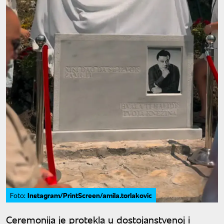
Instagram/PrintScreen/amila.torlakovic
Foto:
Ceremonija je protekla u dostojanstvenoj i