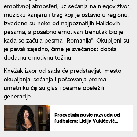
emotivnoj atmosferi, uz sećanja na njegov život,
muzičku karijeru i trag koji je ostavio u regionu.
Izvedene su neke od najpoznatijih Halidovih
pesama, a posebno emotivan trenutak bio je
kada se začula pesma "Romanija". Okupljeni su
je pevali zajedno, čime je svečanost dobila
dodatnu emotivnu težinu.
Knežak izvor od sada će predstavljati mesto
okupljanja, sećanja i poštovanja prema
umetniku čiji su glas i pesme obeležili
generacije.
Procvetala posle razvoda od
fudbalera: Lidija Vukićević
otkrila šta je uradila čim je
potpisala papire