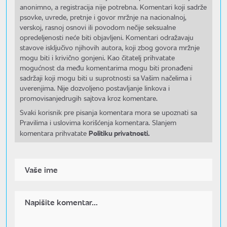
anonimno, a registracija nije potrebna. Komentari koji sadrže
psovke, uvrede, pretnje i govor mržnje na nacionalnoj,
verskoj, rasnoj osnovi ili povodom nečije seksualne
opredeljenosti neće biti objavljeni. Komentari odražavaju
stavove isključivo njihovih autora, koji zbog govora mržnje
mogu biti i krivično gonjeni. Kao čitatelj prihvatate
mogućnost da među komentarima mogu biti pronađeni
sadržaji koji mogu biti u suprotnosti sa Vašim načelima i
uverenjima. Nije dozvoljeno postavljanje linkova i
promovisanjedrugih sajtova kroz komentare.
Svaki korisnik pre pisanja komentara mora se upoznati sa
Pravilima i uslovima korišćenja komentara. Slanjem
Politiku privatnosti.
komentara prihvatate