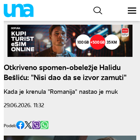
Otkriveno spomen-obeležje Halidu
Bešliću: "Nisi dao da se izvor zamuti"
Kada je krenula "Romanija" nastao je muk
29.06.2026. 11:32
Podeli: