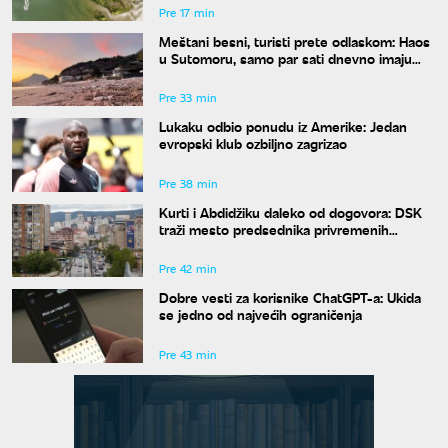
Pre 17 min
Meštani besni, turisti prete odlaskom: Haos
u Sutomoru, samo par sati dnevno imaju
vodu
Pre 33 min
Lukaku odbio ponudu iz Amerike: Jedan
evropski klub ozbiljno zagrizao
Pre 38 min
Kurti i Abdidžiku daleko od dogovora: DSK
traži mesto predsednika privremenih
institucija
Pre 42 min
Dobre vesti za korisnike ChatGPT-a: Ukida
se jedno od najvećih ograničenja
Pre 43 min