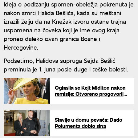
Ideja o podizanju spomen-obeležja pokrenuta je
nakon smrti Halida Bešlića, kada su meštani
izrazili želju da na Knežak izvoru ostane trajna
uspomena na čoveka koji je ime ovog kraja
proneo daleko izvan granica Bosne i
Hercegovine.
Podsetimo, Halidova supruga Sejda Bešlić
preminula je 1. juna posle duge i teške bolesti.
Oglasila se Kejt Midlton nakon
remisije: Otvoreno progovorila
o paklu kroz koji je prošla
Slavlje u domu pevača: Dado
Polumenta dobio sina