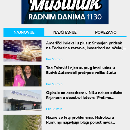
NAJNOVIJE
NAJČITANIJE
POVEZANO
Američki indeksi u plusu: Smanjen pritisak
na Federalne rezerve, investitori ne očekuju
povećanje kamata
Pre 10 min
Tea Tairović i njen suprug imali udes u
Budvi: Automobil pretrpeo veliku štetu
Pre 10 min
Oglasio se aerodrom u Nišu nakon odluke
Rajanera o obustavi letova: "Pratimo
situaciju i čekamo odgovor"
Pre 12 min
Nazire se kraj problemima: Hidrolozi u
Rumuniji najavljuju blagi porast nivoa
Dunava