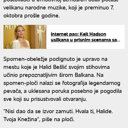
velikanu narodne muzike, koji je preminuo 7.
oktobra prošle godine.
Internet pao: Kejt Hadson
uslikana u prisnim scenama sa
mužem Penelope Kruz
Spomen-obeležje podignuto je upravo na
mestu koje je Halid Bešlić svojim stihovima
učinio prepoznatljivim širom Balkana. Na
spomen-ploči nalazi se fotografija legendarnog
pevača, a uklesana poruka posebno je pogodila
sve koji su prisustvovali otvaranju.
"Nisi dao da se izvor zamuti. Hvala ti, Halide.
Tvoja Knežina", piše na ploči.