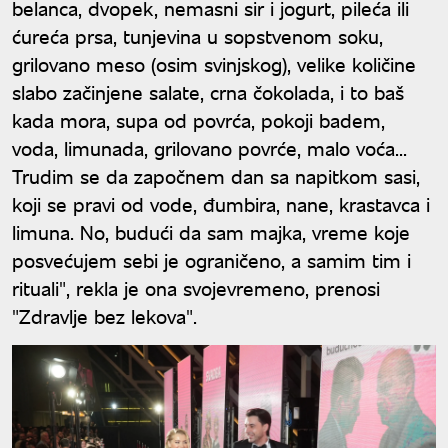
belanca, dvopek, nemasni sir i jogurt, pileća ili
ćureća prsa, tunjevina u sopstvenom soku,
grilovano meso (osim svinjskog), velike količine
slabo začinjene salate, crna čokolada, i to baš
kada mora, supa od povrća, pokoji badem,
voda, limunada, grilovano povrće, malo voća...
Trudim se da započnem dan sa napitkom sasi,
koji se pravi od vode, đumbira, nane, krastavca i
limuna. No, budući da sam majka, vreme koje
posvećujem sebi je ograničeno, a samim tim i
rituali", rekla je ona svojevremeno, prenosi
"Zdravlje bez lekova".