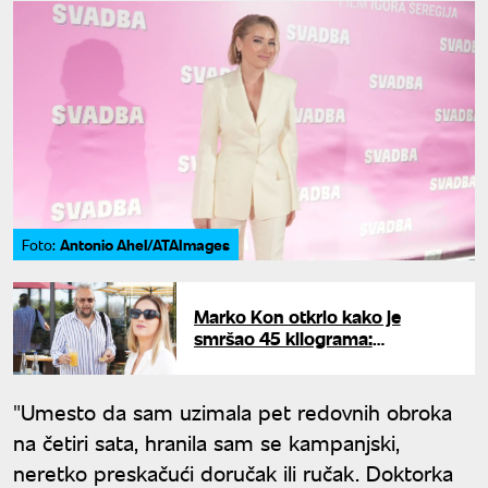
Antonio Ahel/ATAImages
Foto:
Marko Kon otkrio kako je
smršao 45 kilograma:
"Doručkujem jedno jaje, a za
ručak 10 ćevapa"
"Umesto da sam uzimala pet redovnih obroka
na četiri sata, hranila sam se kampanjski,
neretko preskačući doručak ili ručak. Doktorka