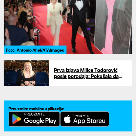
Antonio Ahel/ATAImages
Foto:
Prva izjava Milice Todorović
posle porođaja: Pokušala da
izbegne intervju, pa razvezala
jezik
Preuzmite mobilnu aplikaciju: