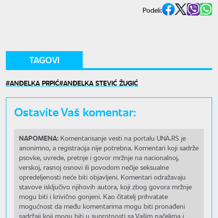
Podeli:
TAGOVI
ANĐELKA PRPIĆ
ANĐELKA STEVIĆ ŽUGIĆ
Ostavite Vaš komentar:
NAPOMENA:
Komentarisanje vesti na portalu UNA.RS je
anonimno, a registracija nije potrebna. Komentari koji sadrže
psovke, uvrede, pretnje i govor mržnje na nacionalnoj,
verskoj, rasnoj osnovi ili povodom nečije seksualne
opredeljenosti neće biti objavljeni. Komentari odražavaju
stavove isključivo njihovih autora, koji zbog govora mržnje
mogu biti i krivično gonjeni. Kao čitatelj prihvatate
mogućnost da među komentarima mogu biti pronađeni
sadržaji koji mogu biti u suprotnosti sa Vašim načelima i