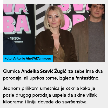
Antonio Ahel/ATAImages
Foto:
Glumica
Anđelka Stević Žugić
iza sebe ima dva
porođaja, ali uprkos tome, izgleda fantastično.
Jednom prilikom umetnica je otkrila kako je
posle drugog porođaja uspela da skine višak
kilograma i liniju dovede do savršenstva.