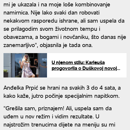
mi je ukazala i na moje loše kombinovanje
namirnica. Nije lako svaki dan robovati
nekakvom rasporedu ishrane, ali sam uspela da
se prilagodim svom životnom tempu i
obavezama, a bogami i novčaniku, što danas nije
zanemarljivo", objasnila je tada ona.
U njenom stilu: Karleuša
progovorila o Duškovoj novoj
devojci, pa otkrila sa kime ona
spava
Anđelka Prpić se hrani na svakih 3 do 4 sata, a
kako kaže, jutro počinje specijalnim napitkom.
"Grešila sam, priznajem! Ali, uspela sam da
uđem u nov režim i vidim rezultate. U
najstrožim trenucima dijete na meniju su mi