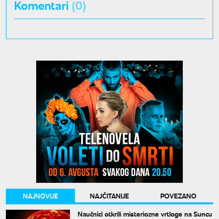
Komentari
(0)
NAJNOVIJE
NAJČITANIJE
POVEZANO
Naučnici otkrili misteriozne vrtloge na Suncu