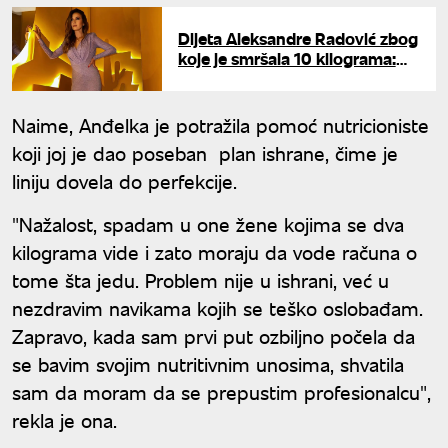
Dijeta Aleksandre Radović zbog
koje je smršala 10 kilograma:
Izgleda bolje nego ikad pre
Naime, Anđelka je potražila pomoć nutricioniste
koji joj je dao poseban plan ishrane, čime je
liniju dovela do perfekcije.
"Nažalost, spadam u one žene kojima se dva
kilograma vide i zato moraju da vode računa o
tome šta jedu. Problem nije u ishrani, već u
nezdravim navikama kojih se teško oslobađam.
Zapravo, kada sam prvi put ozbiljno počela da
se bavim svojim nutritivnim unosima, shvatila
sam da moram da se prepustim profesionalcu",
rekla je ona.