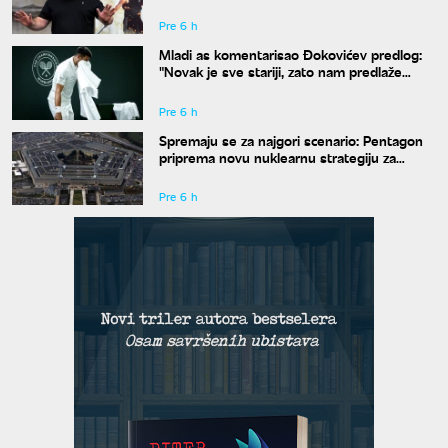
društvene mreže novim izgledom
Pre 6 h
Mladi as komentarisao Đokovićev predlog:
"Novak je sve stariji, zato nam predlaže
kraće mečeve"
Pre 6 h
Spremaju se za najgori scenario: Pentagon
priprema novu nuklearnu strategiju za
eventualni sukob sa Rusijom i Kinom
Pre 6 h