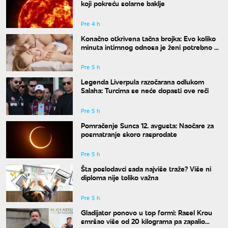
koji pokreću solarne baklje
Pre 4 h
Konačno otkrivena tačna brojka: Evo koliko
minuta intimnog odnosa je ženi potrebno da
bi bila potpuno zadovoljna
Pre 5 h
Legenda Liverpula razočarana odlukom
Salaha: Turcima se neće dopasti ove reči
Pre 5 h
Pomračenje Sunca 12. avgusta: Naočare za
posmatranje skoro rasprodate
Pre 5 h
Šta poslodavci sada najviše traže? Više ni
diploma nije toliko važna
Pre 5 h
Gladijator ponovo u top formi: Rasel Krou
smršao više od 20 kilograma pa zapalio