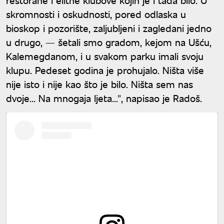
skromnosti i oskudnosti, pored odlaska u
bioskop i pozorište, zaljubljeni i zagledani jedno
u drugo, — šetali smo gradom, kejom na Ušću,
Kalemegdanom, i u svakom parku imali svoju
klupu. Pedeset godina je prohujalo. Ništa više
nije isto i nije kao što je bilo. Ništa sem nas
dvoje... Na mnogaja ljeta...", napisao je Radoš.