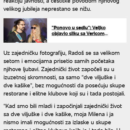
reakciju javnosti, a čestitke povodom njihovog
velikog jubileja neprestano se nižu.
"Ponovo u sedlu": Veljko
objavio sliku sa Vericom
Rakočević, komentari pljušte
Uz zajedničku fotografiju, Radoš se sa velikom
setom i emocijama prisetio samih početaka
njihove ljubavi. Zajednički život započeli su u
izuzetnoj skromnosti, sa samo "dve viljuške i
dve kašike", bez mogućnosti da posećuju skupe
restorane i elitne klubove koji su i tada postojali.
"Kad smo bili mladi i započinjali zajednički život
sa dve viljuške i dve kašike, moja Milena i ja
nismo imali mogućnosti za izlaske u skupe
restorane i elitne klubove kojih je i tada bilo. U