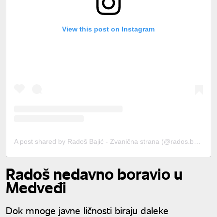
View this post on Instagram
A post shared by Radoš Bajić - Zvanična strana (@rados.bajic.officialpage)
Radoš nedavno boravio u
Medveđi
Dok mnoge javne ličnosti biraju daleke