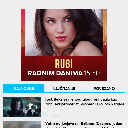
NAJNOVIJE
NAJČITANIJE
POVEZANO
Kejt Bekinsejl je ovu ulogu prihvatila kao
"lični eksperiment": Promenila joj tok karijere
Pre 7 min
Vatra ne jenjava na Balkanu: Za samo jedan