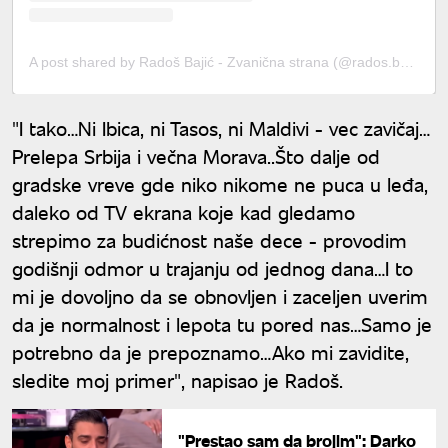
A post shared by Radoš Bajić - Zvanična strana (@rados.bajic.officialpage)
"I tako…Ni Ibica, ni Tasos, ni Maldivi - vec zavičaj…
Prelepa Srbija i večna Morava..Što dalje od
gradske vreve gde niko nikome ne puca u leđa,
daleko od TV ekrana koje kad gledamo
strepimo za budićnost naše dece - provodim
godišnji odmor u trajanju od jednog dana…I to
mi je dovoljno da se obnovljen i zaceljen uverim
da je normalnost i lepota tu pored nas…Samo je
potrebno da je prepoznamo…Ako mi zavidite,
sledite moj primer", napisao je Radoš.
"Prestao sam da brojim": Darko