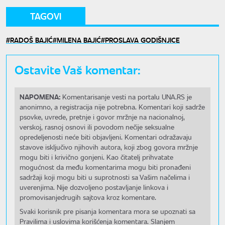
TAGOVI
RADOŠ BAJIĆ
MILENA BAJIĆ
PROSLAVA GODIŠNJICE
Ostavite Vaš komentar:
NAPOMENA:
Komentarisanje vesti na portalu UNA.RS je
anonimno, a registracija nije potrebna. Komentari koji sadrže
psovke, uvrede, pretnje i govor mržnje na nacionalnoj,
verskoj, rasnoj osnovi ili povodom nečije seksualne
opredeljenosti neće biti objavljeni. Komentari odražavaju
stavove isključivo njihovih autora, koji zbog govora mržnje
mogu biti i krivično gonjeni. Kao čitatelj prihvatate
mogućnost da među komentarima mogu biti pronađeni
sadržaji koji mogu biti u suprotnosti sa Vašim načelima i
uverenjima. Nije dozvoljeno postavljanje linkova i
promovisanjedrugih sajtova kroz komentare.
Svaki korisnik pre pisanja komentara mora se upoznati sa
Pravilima i uslovima korišćenja komentara. Slanjem