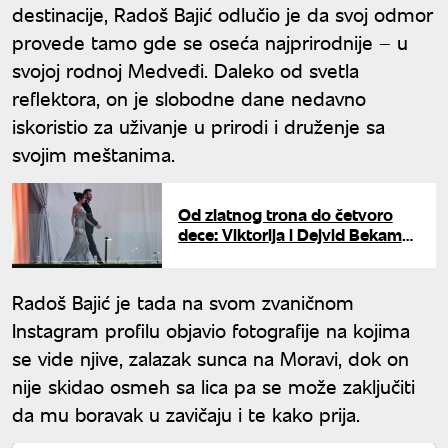
destinacije, Radoš Bajić odlučio je da svoj odmor
provede tamo gde se oseća najprirodnije – u
svojoj rodnoj Medveđi. Daleko od svetla
reflektora, on je slobodne dane nedavno
iskoristio za uživanje u prirodi i druženje sa
svojim meštanima.
Od zlatnog trona do četvoro
dece: Viktorija i Dejvid Bekam
obeležili godišnjicu braka
dirljivim porukama
Radoš Bajić je tada na svom zvaničnom
Instagram profilu objavio fotografije na kojima
se vide njive, zalazak sunca na Moravi, dok on
nije skidao osmeh sa lica pa se može zaključiti
da mu boravak u zavičaju i te kako prija.