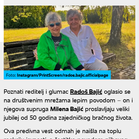
Instagram/PrintScreen/rados.bajic.officialpage
Foto:
Poznati reditelj i glumac
Radoš Bajić
oglasio se
na društvenim mrežama lepim povodom – on i
njegova supruga
Milena Bajić
proslavljaju veliki
jubilej od 50 godina zajedničkog bračnog života.
Ova predivna vest odmah je naišla na toplu