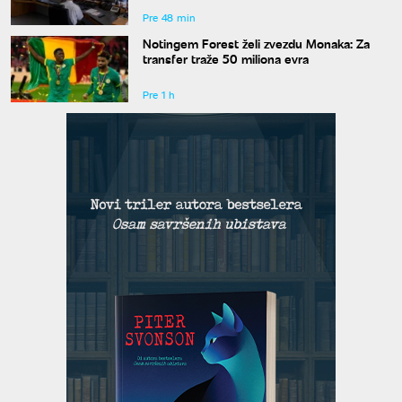
Pre 48 min
Notingem Forest želi zvezdu Monaka: Za
transfer traže 50 miliona evra
Pre 1 h