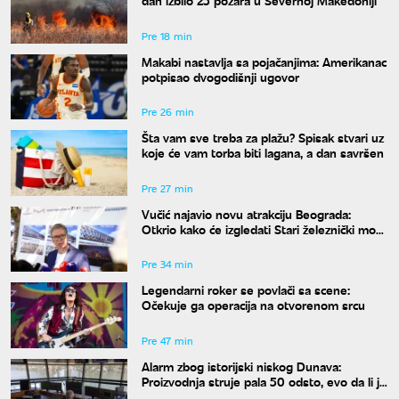
dan izbilo 25 požara u Severnoj Makedoniji
Pre 18 min
Makabi nastavlja sa pojačanjima: Amerikanac
potpisao dvogodišnji ugovor
Pre 26 min
Šta vam sve treba za plažu? Spisak stvari uz
koje će vam torba biti lagana, a dan savršen
Pre 27 min
Vučić najavio novu atrakciju Beograda:
Otkrio kako će izgledati Stari železnički most
i kada će biti gotov
Pre 34 min
Legendarni roker se povlači sa scene:
Očekuje ga operacija na otvorenom srcu
Pre 47 min
Alarm zbog istorijski niskog Dunava:
Proizvodnja struje pala 50 odsto, evo da li je
snabdevanje ugroženo