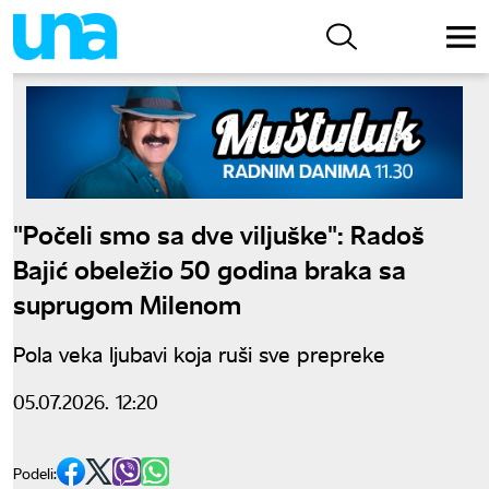
"Počeli smo sa dve viljuške": Radoš
Bajić obeležio 50 godina braka sa
suprugom Milenom
Pola veka ljubavi koja ruši sve prepreke
05.07.2026. 12:20
Podeli: