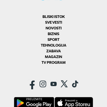
BLISKI ISTOK
SVE VESTI
NOVOSTI
BIZNIS
SPORT
TEHNOLOGIJA
ZABAVA
MAGAZIN
TV PROGRAM