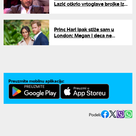
Lazić otkrio vrtoglave brojke iz
kreveta
Princ Hari ipak stiže sam u
London: Megan i deca ne
dolaze, a ovo je ključni razlog
Preuzmite mobilnu aplikaciju:
Podeli: