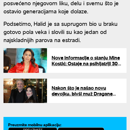
posvećeno njegovom liku, delu i svemu što je
ostavio generacijama koje dolaze.
Podsetimo, Halid je sa suprugom bio u braku
gotovo pola veka i slovili su kao jedan od
najskladnijih parova na estradi.
Nove informacije o stanju Mine
Kostić: Ostaje na psihijatriji 30
dana
Nakon što je našao novu
devojku, bivši muž Dragane
Mirković prelomio: "Danas
počinje moj novi život"
Preuzmite mobilnu aplikaciju: