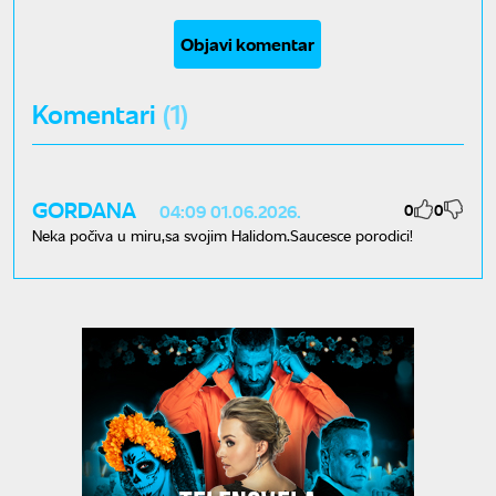
Objavi komentar
Komentari
(1)
GORDANA
0
0
04:09 01.06.2026.
Neka počiva u miru,sa svojim Halidom.Saucesce porodici!