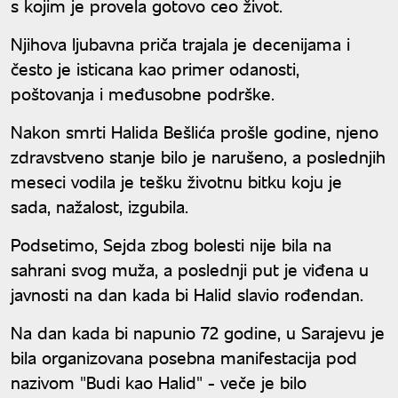
s kojim je provela gotovo ceo život.
Njihova ljubavna priča trajala je decenijama i
često je isticana kao primer odanosti,
poštovanja i međusobne podrške.
Nakon smrti Halida Bešlića prošle godine, njeno
zdravstveno stanje bilo je narušeno, a poslednjih
meseci vodila je tešku životnu bitku koju je
sada, nažalost, izgubila.
Podsetimo, Sejda zbog bolesti nije bila na
sahrani svog muža, a poslednji put je viđena u
javnosti na dan kada bi Halid slavio rođendan.
Na dan kada bi napunio 72 godine, u Sarajevu je
bila organizovana posebna manifestacija pod
nazivom "Budi kao Halid" - veče je bilo