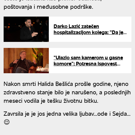
poštovanja i međusobne podrške.
Darko Lazić zatečen
hospitalizacijom kolega: "Da je
sve normalno, ja bih prvi bio u
Lazi"
"Ulazio sam kamerom u gasne
komore": Potresna ispovest
Darka Bajića o ocu koji je
preživeo zloglasni logor
"Mauthauzen"
Nakon smrti Halida Bešlića prošle godine, njeno
zdravstveno stanje bilo je narušeno, a poslednjih
meseci vodila je tešku životnu bitku.
Zavrsila je je jos jedna velika ljubav...ode i Sejda...
😌