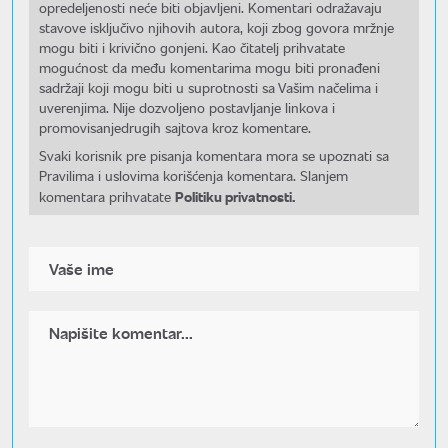
opredeljenosti neće biti objavljeni. Komentari odražavaju
stavove isključivo njihovih autora, koji zbog govora mržnje
mogu biti i krivično gonjeni. Kao čitatelj prihvatate
mogućnost da među komentarima mogu biti pronađeni
sadržaji koji mogu biti u suprotnosti sa Vašim načelima i
uverenjima. Nije dozvoljeno postavljanje linkova i
promovisanjedrugih sajtova kroz komentare.
Svaki korisnik pre pisanja komentara mora se upoznati sa
Pravilima i uslovima korišćenja komentara. Slanjem
Politiku privatnosti.
komentara prihvatate