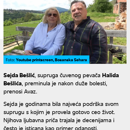
Youtube printscreen, Bosanska Sehara
Foto:
Sejda Bešlić
, supruga čuvenog pevača
Halida
Bešlića
, preminula je nakon duže bolesti,
prenosi Avaz.
Sejda je godinama bila najveća podrška svom
suprugu s kojim je provela gotovo ceo život.
Njihova ljubavna priča trajala je decenijama i
često je isticana kao primer odanosti,