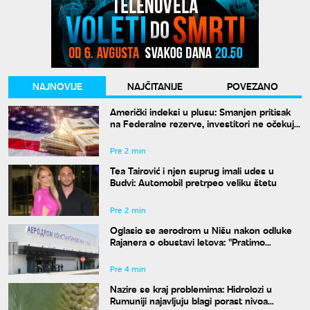
NAJNOVIJE
NAJČITANIJE
POVEZANO
Američki indeksi u plusu: Smanjen pritisak
na Federalne rezerve, investitori ne očekuju
povećanje kamata
Pre 2 min
Tea Tairović i njen suprug imali udes u
Budvi: Automobil pretrpeo veliku štetu
Pre 2 min
Oglasio se aerodrom u Nišu nakon odluke
Rajanera o obustavi letova: "Pratimo
situaciju i čekamo odgovor"
Pre 4 min
Nazire se kraj problemima: Hidrolozi u
Rumuniji najavljuju blagi porast nivoa