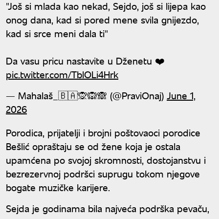
"Još si mlada kao nekad, Sejdo, još si lijepa kao
onog dana, kad si pored mene svila gnijezdo,
kad si srce meni dala ti"
Da vasu pricu nastavite u Dženetu ❤️
pic.twitter.com/TblOLi4Hrk
— Mahalaš_🇧🇦🙊🙉🙈 (@PraviOnaj)
June 1,
2026
Porodica, prijatelji i brojni poštovaoci porodice
Bešlić opraštaju se od žene koja je ostala
upamćena po svojoj skromnosti, dostojanstvu i
bezrezervnoj podršci suprugu tokom njegove
bogate muzičke karijere.
Sejda je godinama bila najveća podrška pevaču,