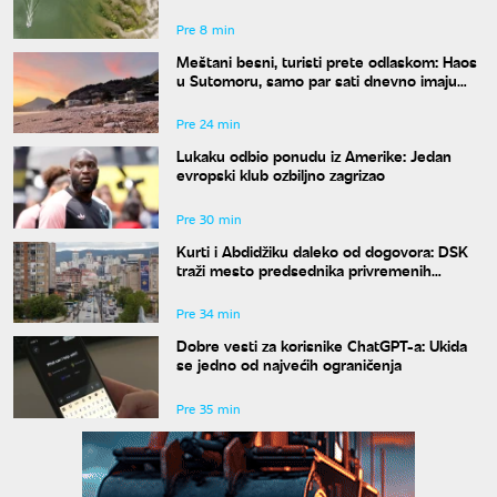
Dunava
Pre 8 min
Meštani besni, turisti prete odlaskom: Haos
u Sutomoru, samo par sati dnevno imaju
vodu
Pre 24 min
Lukaku odbio ponudu iz Amerike: Jedan
evropski klub ozbiljno zagrizao
Pre 30 min
Kurti i Abdidžiku daleko od dogovora: DSK
traži mesto predsednika privremenih
institucija
Pre 34 min
Dobre vesti za korisnike ChatGPT-a: Ukida
se jedno od najvećih ograničenja
Pre 35 min