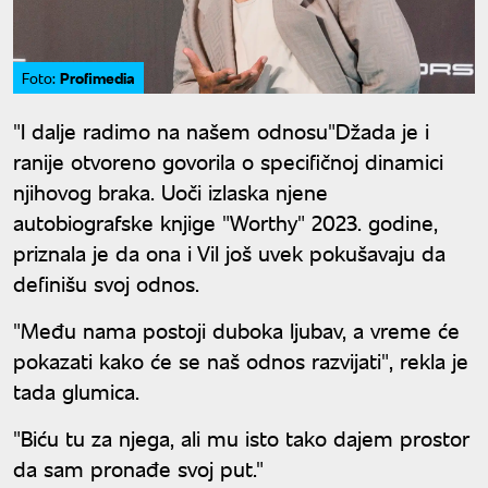
Profimedia
Foto:
"I dalje radimo na našem odnosu"Džada je i
ranije otvoreno govorila o specifičnoj dinamici
njihovog braka. Uoči izlaska njene
autobiografske knjige "Worthy" 2023. godine,
priznala je da ona i Vil još uvek pokušavaju da
definišu svoj odnos.
"Među nama postoji duboka ljubav, a vreme će
pokazati kako će se naš odnos razvijati", rekla je
tada glumica.
"Biću tu za njega, ali mu isto tako dajem prostor
da sam pronađe svoj put."