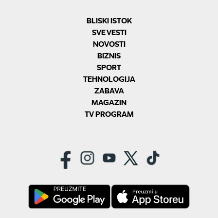
BLISKI ISTOK
SVE VESTI
NOVOSTI
BIZNIS
SPORT
TEHNOLOGIJA
ZABAVA
MAGAZIN
TV PROGRAM