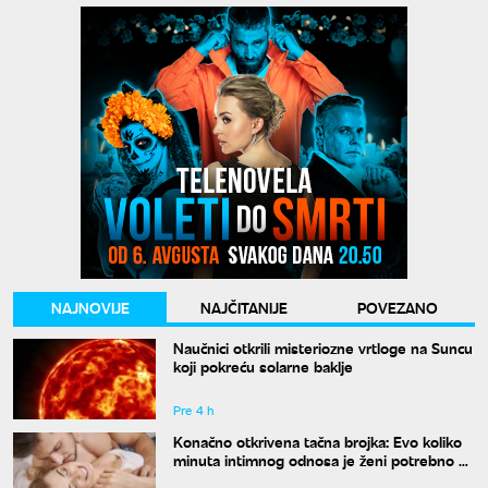
NAJNOVIJE
NAJČITANIJE
POVEZANO
Naučnici otkrili misteriozne vrtloge na Suncu
koji pokreću solarne baklje
Pre 4 h
Konačno otkrivena tačna brojka: Evo koliko
minuta intimnog odnosa je ženi potrebno da
bi bila potpuno zadovoljna