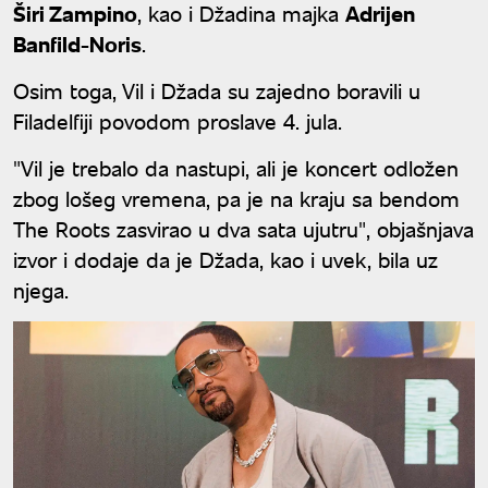
Širi Zampino
, kao i Džadina majka
Adrijen
Banfild-Noris
.
Osim toga, Vil i Džada su zajedno boravili u
Filadelfiji povodom proslave 4. jula.
"Vil je trebalo da nastupi, ali je koncert odložen
zbog lošeg vremena, pa je na kraju sa bendom
The Roots zasvirao u dva sata ujutru", objašnjava
izvor i dodaje da je Džada, kao i uvek, bila uz
njega.