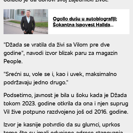
Ogolio dušu u autobiografiji:
Šokantna ispovest Halida
Muslimovića o sumnjama u
očinstvo
"Džada se vratila da živi sa Vilom pre dve
godine", navodi izvor blizak paru za magazin
People.
"Srećni su, vole se i, kao i uvek, maksimalno
podržavaju jedno drugo."
Podsetimo, javnost je bila u šoku kada je Džada
tokom 2023. godine otkrila da ona i njen suprug
Vil žive potpuno razdvojeno još od 2016. godine.
Izvor je kasnije potvrdio da su glumci, uprkos
tome što su imali odvojene adrese stanovanja,