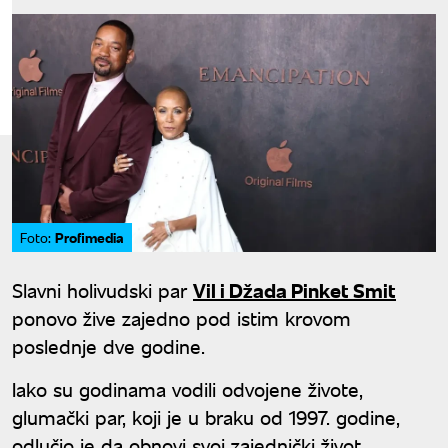
Profimedia
Foto:
Slavni holivudski par
Vil i Džada Pinket Smit
ponovo žive zajedno pod istim krovom
poslednje dve godine.
Iako su godinama vodili odvojene živote,
glumački par, koji je u braku od 1997. godine,
odlučio je da obnovi svoj zajednički život.