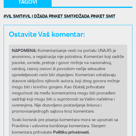
TAGOVI
VIL SMIT
VIL I DŽADA PINKET SMIT
DŽADA PINKET SMIT
Ostavite Vaš komentar:
NAPOMENA:
Komentarisanje vesti na portalu UNA.RS je
anonimno, a registracija nije potrebna. Komentari koji sadrže
psovke, uvrede, pretnje i govor mržnje na nacionalnoj,
verskoj, rasnoj osnovi ili povodom nečije seksualne
opredeljenosti neće biti objavljeni. Komentari odražavaju
stavove isključivo njihovih autora, koji zbog govora mržnje
mogu biti i krivično gonjeni. Kao čitatelj prihvatate
mogućnost da među komentarima mogu biti pronađeni
sadržaji koji mogu biti u suprotnosti sa Vašim načelima i
uverenjima. Nije dozvoljeno postavljanje linkova i
promovisanjedrugih sajtova kroz komentare.
Svaki korisnik pre pisanja komentara mora se upoznati sa
Pravilima i uslovima korišćenja komentara. Slanjem
Politiku privatnosti.
komentara prihvatate