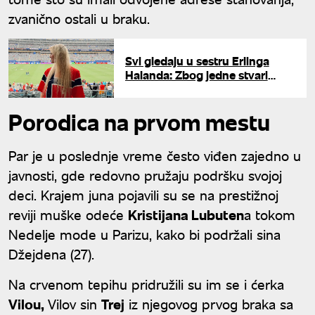
zvanično ostali u braku.
Svi gledaju u sestru Erlinga
Halanda: Zbog jedne stvari
postala hit na društvenim
mrežama
Porodica na prvom mestu
Par je u poslednje vreme često viđen zajedno u
javnosti, gde redovno pružaju podršku svojoj
deci. Krajem juna pojavili su se na prestižnoj
reviji muške odeće
Kristijana Lubuten
a tokom
Nedelje mode u Parizu, kako bi podržali sina
Džejdena (27).
Na crvenom tepihu pridružili su im se i ćerka
Vilou,
Vilov sin
Trej
iz njegovog prvog braka sa