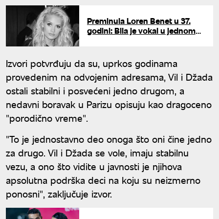
Preminula Loren Benet u 37.
godini: Bila je vokal u jednom
od najvećih hitova decenije
Izvori potvrđuju da su, uprkos godinama
provedenim na odvojenim adresama, Vil i Džada
ostali stabilni i posvećeni jedno drugom, a
nedavni boravak u Parizu opisuju kao dragoceno
"porodično vreme".
"To je jednostavno deo onoga što oni čine jedno
za drugo. Vil i Džada se vole, imaju stabilnu
vezu, a ono što vidite u javnosti je njihova
apsolutna podrška deci na koju su neizmerno
ponosni", zaključuje izvor.