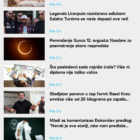
Pre 4 h
Legenda Liverpula razočarana odlukom
Salaha: Turcima se neće dopasti ove reči
Pre 5 h
Pomračenje Sunca 12. avgusta: Naočare za
posmatranje skoro rasprodate
Pre 5 h
Šta poslodavci sada najviše traže? Više ni
diploma nije toliko važna
Pre 5 h
Gladijator ponovo u top formi: Rasel Krou
smršao više od 20 kilograma pa zapalio
društvene mreže novim izgledom
Pre 5 h
Mladi as komentarisao Đokovićev predlog:
"Novak je sve stariji, zato nam predlaže
kraće mečeve"
Pre 6 h