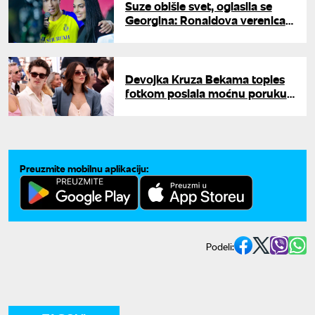
Suze obišle svet, oglasila se
Georgina: Ronaldova verenica
moćnom porukom pružila
podršku skrhanoj legendi
Devojka Kruza Bekama toples
fotkom poslala moćnu poruku:
"Vaši ožiljci su seksi"
Preuzmite mobilnu aplikaciju:
Podeli: