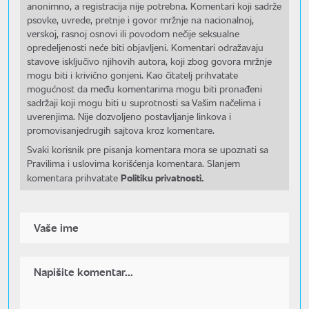
anonimno, a registracija nije potrebna. Komentari koji sadrže
psovke, uvrede, pretnje i govor mržnje na nacionalnoj,
verskoj, rasnoj osnovi ili povodom nečije seksualne
opredeljenosti neće biti objavljeni. Komentari odražavaju
stavove isključivo njihovih autora, koji zbog govora mržnje
mogu biti i krivično gonjeni. Kao čitatelj prihvatate
mogućnost da među komentarima mogu biti pronađeni
sadržaji koji mogu biti u suprotnosti sa Vašim načelima i
uverenjima. Nije dozvoljeno postavljanje linkova i
promovisanjedrugih sajtova kroz komentare.
Svaki korisnik pre pisanja komentara mora se upoznati sa
Pravilima i uslovima korišćenja komentara. Slanjem
Politiku privatnosti.
komentara prihvatate