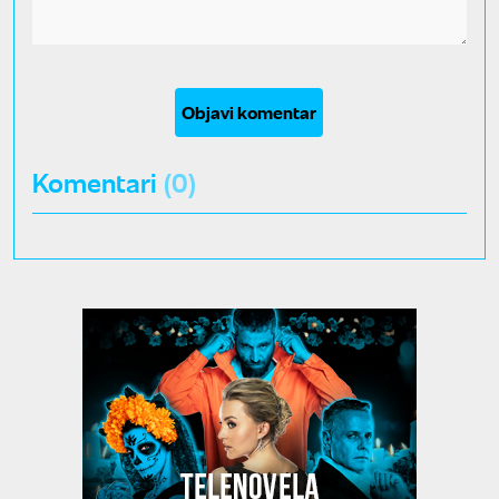
Objavi komentar
Komentari
(0)