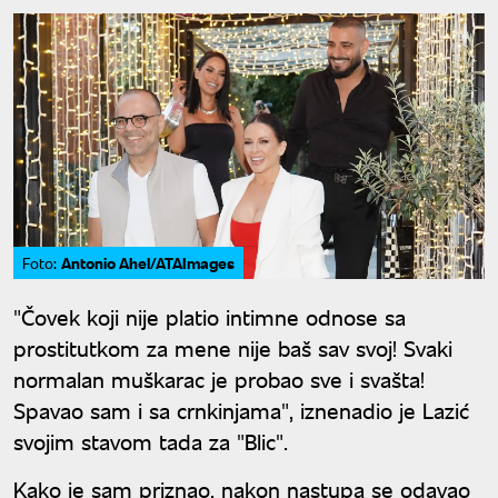
Antonio Ahel/ATAImages
Foto:
"Čovek koji nije platio intimne odnose sa
prostitutkom za mene nije baš sav svoj! Svaki
normalan muškarac je probao sve i svašta!
Spavao sam i sa crnkinjama", iznenadio je Lazić
svojim stavom tada za "Blic".
Kako je sam priznao, nakon nastupa se odavao