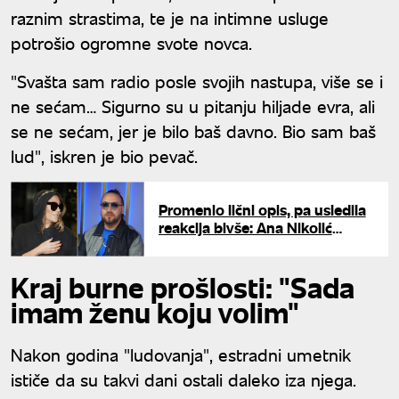
raznim strastima, te je na intimne usluge
potrošio ogromne svote novca.
"Svašta sam radio posle svojih nastupa, više se i
ne sećam… Sigurno su u pitanju hiljade evra, ali
se ne sećam, jer je bilo baš davno. Bio sam baš
lud", iskren je bio pevač.
Promenio lični opis, pa usledila
reakcija bivše: Ana Nikolić
jednim potezom na Rastinu
novu sliku zapalila mreže
Kraj burne prošlosti: "Sada
imam ženu koju volim"
Nakon godina "ludovanja", estradni umetnik
ističe da su takvi dani ostali daleko iza njega.