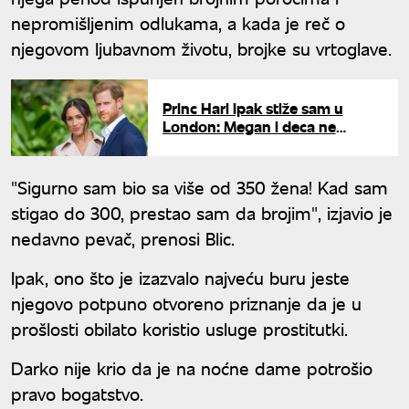
nepromišljenim odlukama, a kada je reč o
njegovom ljubavnom životu, brojke su vrtoglave.
Princ Hari ipak stiže sam u
London: Megan i deca ne
dolaze, a ovo je ključni razlog
"Sigurno sam bio sa više od 350 žena! Kad sam
stigao do 300, prestao sam da brojim", izjavio je
nedavno pevač, prenosi Blic.
Ipak, ono što je izazvalo najveću buru jeste
njegovo potpuno otvoreno priznanje da je u
prošlosti obilato koristio usluge prostitutki.
Darko nije krio da je na noćne dame potrošio
pravo bogatstvo.