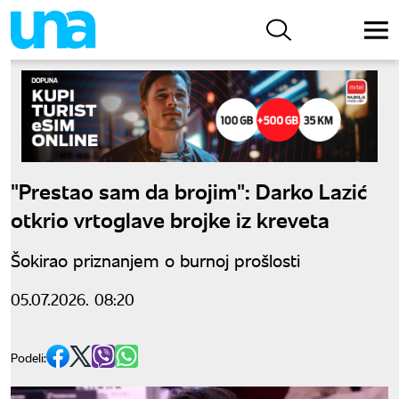
"Prestao sam da brojim": Darko Lazić
otkrio vrtoglave brojke iz kreveta
Šokirao priznanjem o burnoj prošlosti
05.07.2026. 08:20
Podeli: