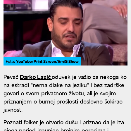
YouTube/Print Screen/AmiG Show
Foto:
Pevač
Darko Lazić
oduvek je važio za nekoga ko
na estradi "nema dlake na jeziku" i bez zadrške
govori o svom privatnom životu, ali je svojim
priznanjem o burnoj prošlosti doslovno šokirao
javnost.
Poznati folker je otvorio dušu i priznao da je iza
njega period ispunjen brojnim porocima i