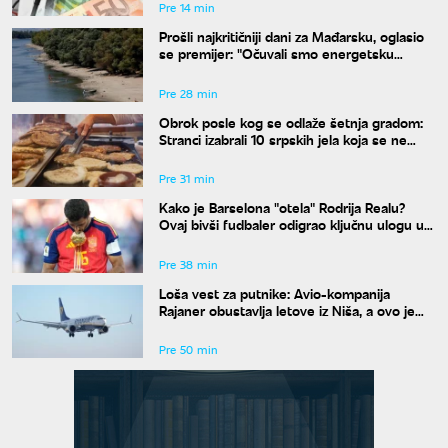
Pre 14 min
Prošli najkritičniji dani za Mađarsku, oglasio
se premijer: "Očuvali smo energetsku
bezbednost"
Pre 28 min
Obrok posle kog se odlaže šetnja gradom:
Stranci izabrali 10 srpskih jela koja se ne
propuštaju u Beogradu
Pre 31 min
Kako je Barselona "otela" Rodrija Realu?
Ovaj bivši fudbaler odigrao ključnu ulogu u
transferu
Pre 38 min
Loša vest za putnike: Avio-kompanija
Rajaner obustavlja letove iz Niša, a ovo je
razlog
Pre 50 min