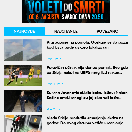
NAJNOVIJE
NAJČITANIJE
POVEZANO
Kraj agonije na pomolu: Očekuje se da požar
kod Ušća bude uskoro lokalizovan
Pre 1 min
Polovičan učinak nije doneo pomak: Evo gde
se Srbija nalazi na UEFA rang listi nakon
mečeva Zvezde i Partizana u Evropi
Pre 10 min
Suzana Jovanović otkrila bolnu istinu: Nakon
Sašine smrti mnogi su joj okrenuli leđa:
"Nestali su"
Pre 11 min
Vlada Srbije produžila smanjenje akciza na
gorivo: Do ovog datuma važiće umanjenje
od 20 odsto