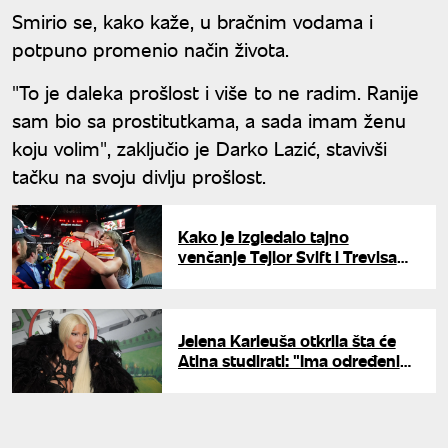
Smirio se, kako kaže, u bračnim vodama i
potpuno promenio način života.
"To je daleka prošlost i više to ne radim. Ranije
sam bio sa prostitutkama, a sada imam ženu
koju volim", zaključio je Darko Lazić, stavivši
tačku na svoju divlju prošlost.
Kako je izgledalo tajno
venčanje Tejlor Svift i Trevisa
Kelsija? Isplivali novi detalji
ceremonije
Jelena Karleuša otkrila šta će
Atina studirati: "Ima određeni
strah zbog svega što se
dešavalo"