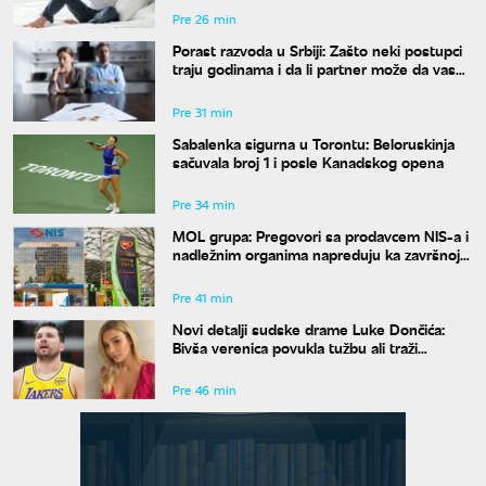
Pre 26 min
Porast razvoda u Srbiji: Zašto neki postupci
traju godinama i da li partner može da vas
"zadrži" u braku?
Pre 31 min
Sabalenka sigurna u Torontu: Beloruskinja
sačuvala broj 1 i posle Kanadskog opena
Pre 34 min
MOL grupa: Pregovori sa prodavcem NIS-a i
nadležnim organima napreduju ka završnoj
fazi
Pre 41 min
Novi detalji sudske drame Luke Dončića:
Bivša verenica povukla tužbu ali traži
bogatstvo na sudu u Sloveniji
Pre 46 min