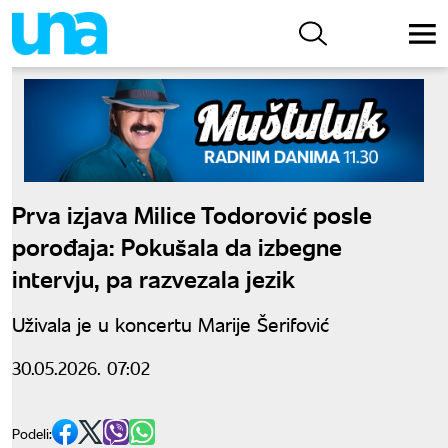
Prva izjava Milice Todorović posle
porođaja: Pokušala da izbegne
intervju, pa razvezala jezik
Uživala je u koncertu Marije Šerifović
30.05.2026. 07:02
Podeli: