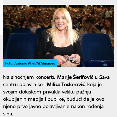
Antonio Ahel/ATAImages
Foto:
Na sinoćnjem koncertu
Marije Šerifović
u Sava
centru pojavila se i
Milica Todorović
, koja je
svojim dolaskom privukla veliku pažnju
okupljenih medija i publike, budući da je ovo
njeno prvo javno pojavljivanje nakon rođenja
sina.