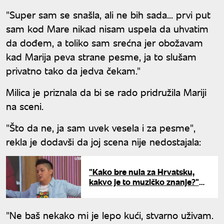
"Super sam se snašla, ali ne bih sada... prvi put
sam kod Mare nikad nisam uspela da uhvatim
da dođem, a toliko sam srećna jer obožavam
kad Marija peva strane pesme, ja to slušam
privatno tako da jedva čekam."
Milica je priznala da bi se rado pridružila Mariji
na sceni.
"Što da ne, ja sam uvek vesela i za pesme",
rekla je dodavši da joj scena nije nedostajala:
"Kako bre nula za Hrvatsku,
kakvo je to muzičko znanje?"
Marija Šerifović za UNU
otvoreno o haosu na Evroviziji
"Ne baš nekako mi je lepo kući, stvarno uživam.