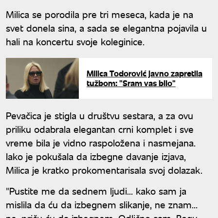
Milica se porodila pre tri meseca, kada je na
svet donela sina, a sada se elegantna pojavila u
hali na koncertu svoje koleginice.
Milica Todorović javno zapretila
tužbom: "Sram vas bilo"
Pevačica je stigla u društvu sestara, a za ovu
priliku odabrala elegantan crni komplet i sve
vreme bila je vidno raspoložena i nasmejana.
Iako je pokušala da izbegne davanje izjava,
Milica je kratko prokomentarisala svoj dolazak.
"Pustite me da sednem ljudi... kako sam ja
mislila da ću da izbegnem slikanje, ne znam...
ne, priču ću da izbegnem. Odlično sam, Bogu