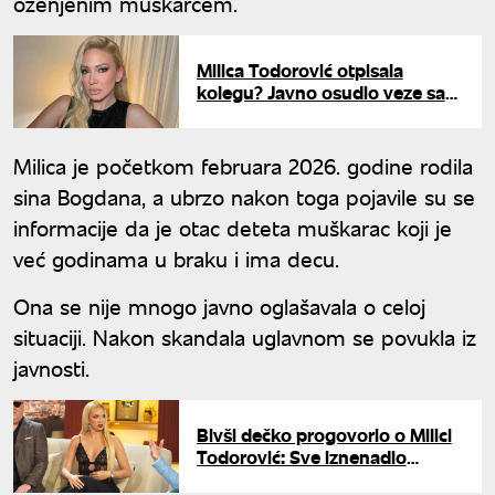
oženjenim muškarcem.
Milica Todorović otpisala
kolegu? Javno osudio veze sa
zauzetima, pa joj pisao -
odgovora nema
Milica je početkom februara 2026. godine rodila
sina Bogdana, a ubrzo nakon toga pojavile su se
informacije da je otac deteta muškarac koji je
već godinama u braku i ima decu.
Ona se nije mnogo javno oglašavala o celoj
situaciji. Nakon skandala uglavnom se povukla iz
javnosti.
Bivši dečko progovorio o Milici
Todorović: Sve iznenadio
priznanjem