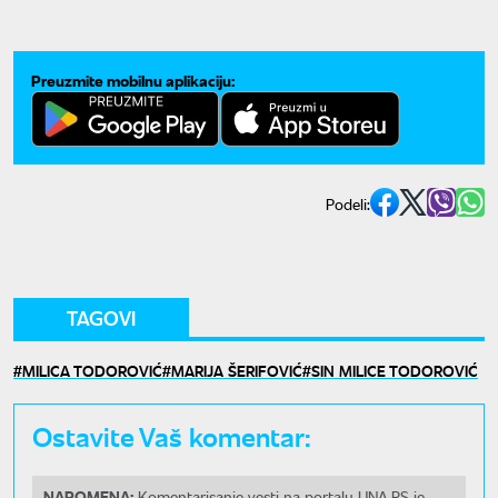
Preuzmite mobilnu aplikaciju:
Podeli:
TAGOVI
MILICA TODOROVIĆ
MARIJA ŠERIFOVIĆ
SIN MILICE TODOROVIĆ
Ostavite Vaš komentar:
NAPOMENA:
Komentarisanje vesti na portalu UNA.RS je