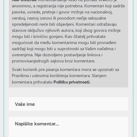
anonimno, a registracija nije potrebna. Komentari koji sadrže
psovke, uvrede, pretnje i govor mržnje na nacionalnoj,
verskoj, rasnoj osnovi ili povodom nečije seksualne
opredeljenosti neće biti objavljeni. Komentari odražavaju
stavove isključivo njihovih autora, koji zbog govora mržnje
mogu biti i krivično gonjeni. Kao čitatelj prihvatate
mogućnost da među komentarima mogu biti pronađeni
sadržaji koji mogu biti u suprotnosti sa Vašim načelima i
uverenjima. Nije dozvoljeno postavljanje linkova i
promovisanjedrugih sajtova kroz komentare.
Svaki korisnik pre pisanja komentara mora se upoznati sa
Pravilima i uslovima korišćenja komentara. Slanjem
Politiku privatnosti.
komentara prihvatate