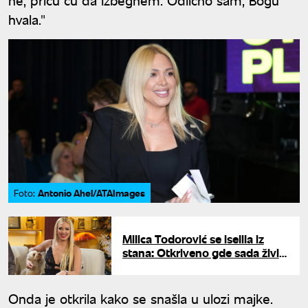
hvala."
Antonio Ahel/ATAImages
Foto:
Milica Todorović se iselila iz
stana: Otkriveno gde sada živi -
oglasila se njena majka Jasmina
Onda je otkrila kako se snašla u ulozi majke.