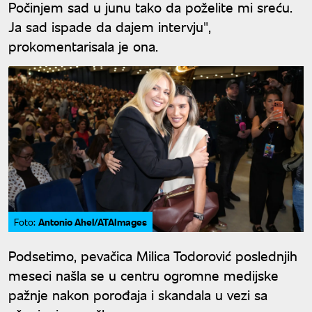
Počinjem sad u junu tako da poželite mi sreću.
Ja sad ispade da dajem intervju",
prokomentarisala je ona.
Antonio Ahel/ATAImages
Foto:
Podsetimo, pevačica Milica Todorović poslednjih
meseci našla se u centru ogromne medijske
pažnje nakon porođaja i skandala u vezi sa