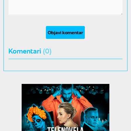
Objavi komentar
Komentari
(0)